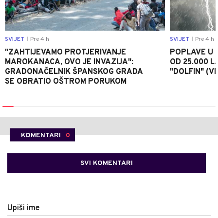
SVIJET
Pre 4 h
SVIJET
Pre 4 h
|
|
"ZAHTIJEVAMO PROTJERIVANJE
POPLAVE U K
MAROKANACA, OVO JE INVAZIJA":
OD 25.000 LJ
GRADONAČELNIK ŠPANSKOG GRADA
"DOLFIN" (V
SE OBRATIO OŠTROM PORUKOM
KOMENTARI
0
SVI KOMENTARI
Upiši ime