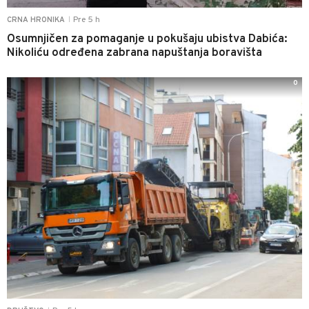
Pre 5 h
CRNA HRONIKA
|
Osumnjičen za pomaganje u pokušaju ubistva Dabića:
Nikoliću određena zabrana napuštanja boravišta
0