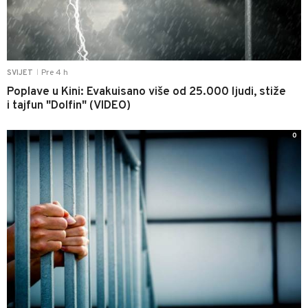
Pre 4 h
SVIJET
|
Poplave u Kini: Evakuisano više od 25.000 ljudi, stiže
i tajfun "Dolfin" (VIDEO)
0