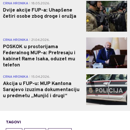
0
CRNA HRONIKA
18.05.2026.
|
Dvije akcije FUP-a: Uhapšene
četiri osobe zbog droge i oružja
0
CRNA HRONIKA
21.04.2026.
|
POSKOK u prostorijama
Federalnog MUP-a: Pretresaju i
kabinet Rame Isaka, oduzet mu
telefon
0
CRNA HRONIKA
15.04.2026.
|
Akcija u FUP-u: MUP Kantona
Sarajevo izuzima dokumentaciju
u predmetu „Munjić i drugi“
TAGOVI