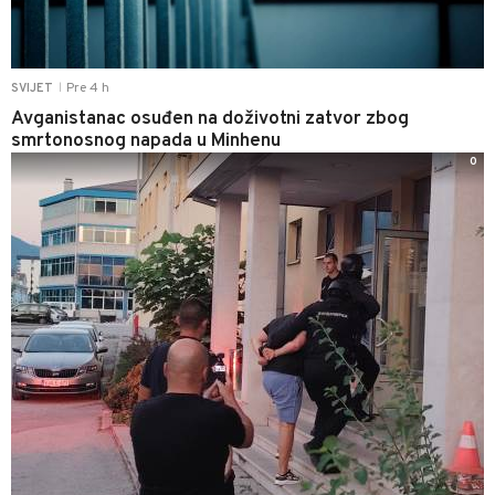
Pre 4 h
SVIJET
|
Avganistanac osuđen na doživotni zatvor zbog
smrtonosnog napada u Minhenu
0