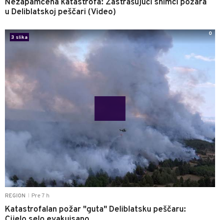
Nezapamćena katastrofa: Zastrašujući snimci požara
u Deliblatskoj peščari (Video)
0
3 slika
Pre 7 h
REGION
|
Katastrofalan požar "guta" Deliblatsku peščaru:
Cijelo selo evakuisano