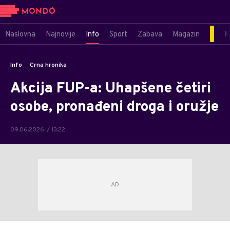
Naslovna
Najnovije
Info
Sport
Zabava
Magazin
M
Info
Crna hronika
Akcija FUP-a: Uhapšene četiri
osobe, pronađeni droga i oružje
09.06.2026. / 13:22