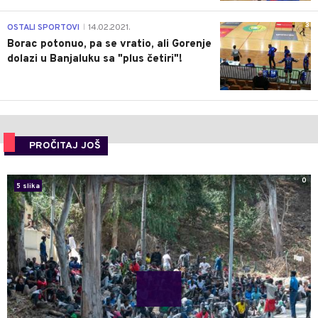
3
OSTALI SPORTOVI
14.02.2021.
|
Borac potonuo, pa se vratio, ali Gorenje
dolazi u Banjaluku sa "plus četiri"!
PROČITAJ JOŠ
0
5 slika