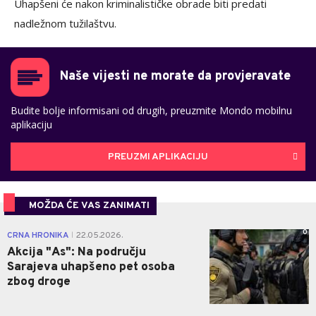
Uhapšeni će nakon kriminalističke obrade biti predati
nadležnom tužilaštvu.
Naše vijesti ne morate da provjeravate
Budite bolje informisani od drugih, preuzmite Mondo mobilnu
aplikaciju
PREUZMI APLIKACIJU
MOŽDA ĆE VAS ZANIMATI
0
CRNA HRONIKA
22.05.2026.
|
Akcija "As": Na području
Sarajeva uhapšeno pet osoba
zbog droge