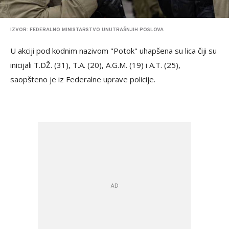
IZVOR: FEDERALNO MINISTARSTVO UNUTRAŠNJIH POSLOVA
U akciji pod kodnim nazivom "Potok" uhapšena su lica čiji su
inicijali T.DŽ. (31), T.A. (20), A.G.M. (19) i A.T. (25),
saopšteno je iz Federalne uprave policije.