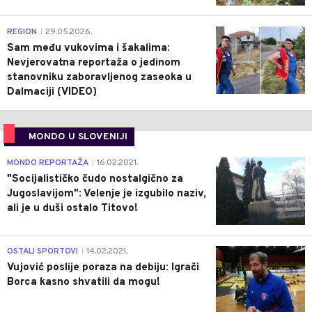
0
REGION
29.05.2026.
|
Sam među vukovima i šakalima:
Nevjerovatna reportaža o jedinom
stanovniku zaboravljenog zaseoka u
Dalmaciji (VIDEO)
MONDO U SLOVENIJI
4
MONDO REPORTAŽA
16.02.2021.
|
"Socijalističko čudo nostalgično za
Jugoslavijom": Velenje je izgubilo naziv,
ali je u duši ostalo Titovo!
1
OSTALI SPORTOVI
14.02.2021.
|
Vujović poslije poraza na debiju: Igrači
Borca kasno shvatili da mogu!