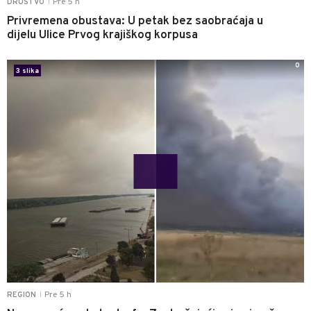
Pre 5 h
DRUŠTVO
|
Privremena obustava: U petak bez saobraćaja u
dijelu Ulice Prvog krajiškog korpusa
0
3 slika
Pre 5 h
REGION
|