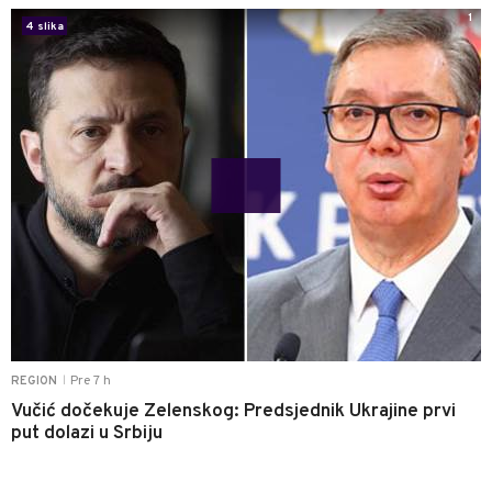
1
4 slika
Pre 7 h
REGION
|
Vučić dočekuje Zelenskog: Predsjednik Ukrajine prvi
put dolazi u Srbiju