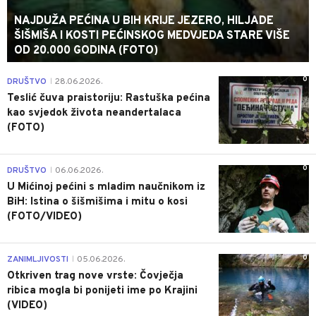
NAJDUŽA PEĆINA U BIH KRIJE JEZERO, HILJADE
ŠIŠMIŠA I KOSTI PEĆINSKOG MEDVJEDA STARE VIŠE
OD 20.000 GODINA (FOTO)
0
DRUŠTVO
28.06.2026.
|
Teslić čuva praistoriju: Rastuška pećina
kao svjedok života neandertalaca
(FOTO)
0
DRUŠTVO
06.06.2026.
|
U Mićinoj pećini s mladim naučnikom iz
BiH: Istina o šišmišima i mitu o kosi
(FOTO/VIDEO)
0
ZANIMLJIVOSTI
05.06.2026.
|
Otkriven trag nove vrste: Čovječja
ribica mogla bi ponijeti ime po Krajini
(VIDEO)