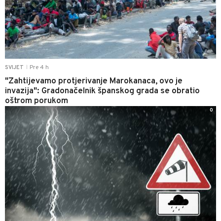
Pre 4 h
SVIJET
|
"Zahtijevamo protjerivanje Marokanaca, ovo je
invazija": Gradonačelnik španskog grada se obratio
oštrom porukom
0