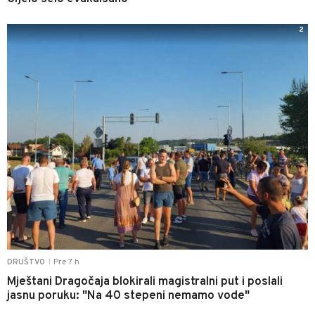
2
Pre 7 h
DRUŠTVO
|
Mještani Dragočaja blokirali magistralni put i poslali
jasnu poruku: "Na 40 stepeni nemamo vode"