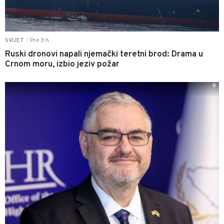
Pre 3 h
SVIJET
|
Ruski dronovi napali njemački teretni brod: Drama u
Crnom moru, izbio jeziv požar
0