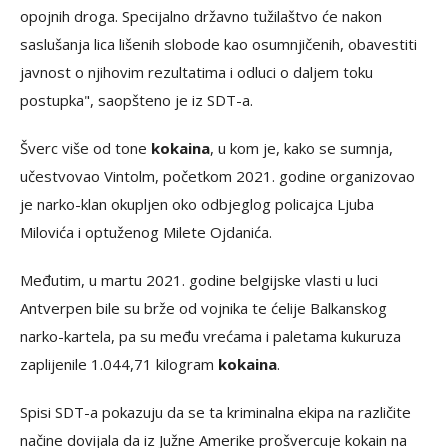
opojnih droga. Specijalno državno tužilaštvo će nakon
saslušanja lica lišenih slobode kao osumnjičenih, obavestiti
javnost o njihovim rezultatima i odluci o daljem toku
postupka", saopšteno je iz SDT-a.
Šverc više od tone
kokaina
, u kom je, kako se sumnja,
učestvovao Vintolm, početkom 2021. godine organizovao
je narko-klan okupljen oko odbjeglog policajca Ljuba
Milovića i optuženog Milete Ojdanića.
Međutim, u martu 2021. godine belgijske vlasti u luci
Antverpen bile su brže od vojnika te ćelije Balkanskog
narko-kartela, pa su među vrećama i paletama kukuruza
zaplijenile 1.044,71 kilogram
kokaina
.
Spisi SDT-a pokazuju da se ta kriminalna ekipa na različite
načine dovijala da iz Južne Amerike prošvercuje kokain na