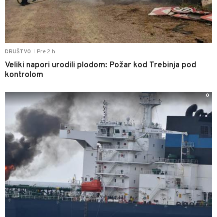
Pre 2 h
DRUŠTVO
|
Veliki napori urodili plodom: Požar kod Trebinja pod
kontrolom
0