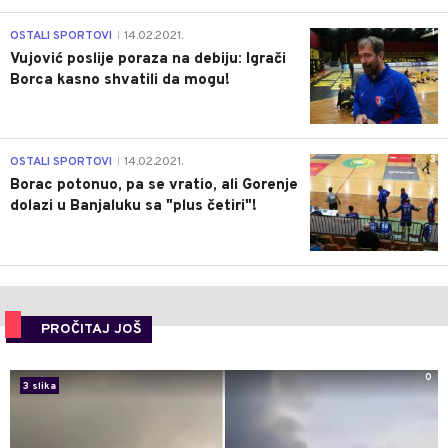
1
OSTALI SPORTOVI
14.02.2021.
|
Vujović poslije poraza na debiju: Igrači
Borca kasno shvatili da mogu!
3
OSTALI SPORTOVI
14.02.2021.
|
Borac potonuo, pa se vratio, ali Gorenje
dolazi u Banjaluku sa "plus četiri"!
PROČITAJ JOŠ
0
3 slika