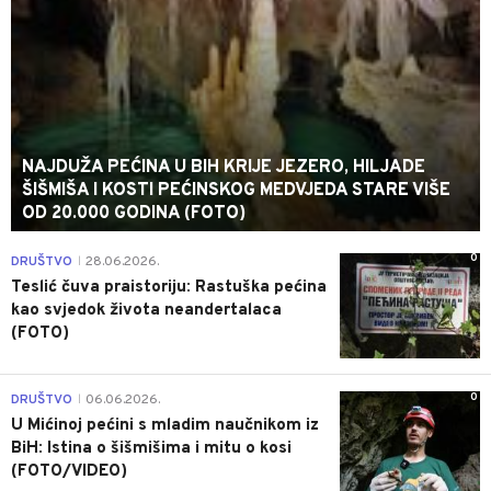
NAJDUŽA PEĆINA U BIH KRIJE JEZERO, HILJADE
ŠIŠMIŠA I KOSTI PEĆINSKOG MEDVJEDA STARE VIŠE
OD 20.000 GODINA (FOTO)
0
DRUŠTVO
28.06.2026.
|
Teslić čuva praistoriju: Rastuška pećina
kao svjedok života neandertalaca
(FOTO)
0
DRUŠTVO
06.06.2026.
|
U Mićinoj pećini s mladim naučnikom iz
BiH: Istina o šišmišima i mitu o kosi
(FOTO/VIDEO)