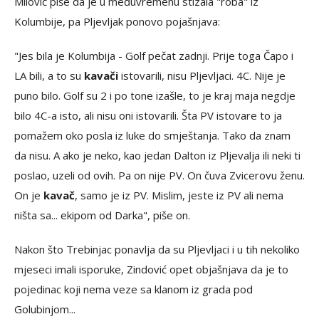
Milović piše da je u međuvremenu stizala "roba" iz
Kolumbije, pa Pljevljak ponovo pojašnjava:
"Jes bila je Kolumbija - Golf pečat zadnji. Prije toga Čapo i
LA bili, a to su
kavači
istovarili, nisu Pljevljaci. 4C. Nije je
puno bilo. Golf su 2 i po tone izašle, to je kraj maja negdje
bilo 4C-a isto, ali nisu oni istovarili. Šta PV istovare to ja
pomažem oko posla iz luke do smještanja. Tako da znam
da nisu. A ako je neko, kao jedan Dalton iz Pljevalja ili neki ti
poslao, uzeli od ovih. Pa on nije PV. On čuva Zvicerovu ženu.
On je
kavač
, samo je iz PV. Mislim, jeste iz PV ali nema
ništa sa... ekipom od Darka", piše on.
Nakon što Trebinjac ponavlja da su Pljevljaci i u tih nekoliko
mjeseci imali isporuke, Zindović opet objašnjava da je to
pojedinac koji nema veze sa klanom iz grada pod
Golubinjom...