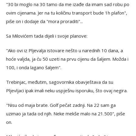
"30 bi moglo na 30 tamo da me izađe da imam sad robu po
ovim cijenama. Jer na tu količinu transport bude 1h plafon",
piše on i dodaje da "mora proraditi"...
Sa Milovićem tada dijeli i svoje planove:
"Ako ovi iz Pljevalja istovare nešto u narednih 10 dana, a
hoće valjda, ja ću 50 uzeti na prvu cijenu da šaljem. Možda i
100, i onda lagano šaljem".
Trebinjac, međutim, sagovornika obavještava da su
Pljevljaci ipak imali neku uspješnu isporuku, što ovaj negira.
"Nisu od maja brate. Golf pečat zadnji. Na 22 sam ga
uzimao ja tada od njih. Neke mekše malo na 21.500", piše
on.