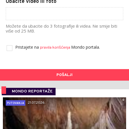
Ubacite video ili foto
Možete da ubacite do 3 fotografije ili videa. Ne smije biti
više od 25 MB.
Pristajete na
Mondo portala.
pravila korišćenja
POŠALJI
MONDO REPORTAŽE
0
21.07.2026.
PUTOVANJA