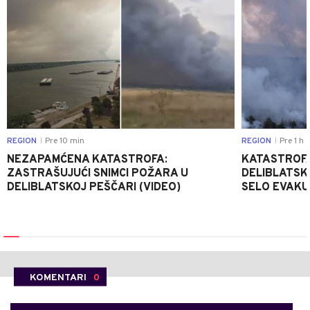
REGION
Pre 10 min
REGION
Pre 1 h
|
|
NEZAPAMĆENA KATASTROFA:
KATASTROFA
ZASTRAŠUJUĆI SNIMCI POŽARA U
DELIBLATSK
DELIBLATSKOJ PEŠČARI (VIDEO)
SELO EVAKU
KOMENTARI
0