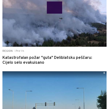
Pre 1 h
REGION
|
Katastrofalan požar "guta" Deliblatsku peščaru:
Cijelo selo evakuisano
0