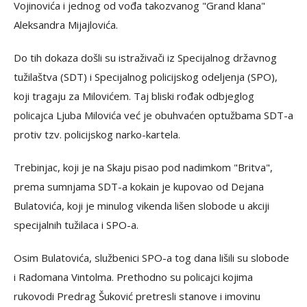
Vojinovića i jednog od vođa takozvanog "Grand klana"
Aleksandra Mijajlovića.
Do tih dokaza došli su istraživači iz Specijalnog državnog
tužilaštva (SDT) i Specijalnog policijskog odeljenja (SPO),
koji tragaju za Milovićem. Taj bliski rođak odbjeglog
policajca Ljuba Milovića već je obuhvaćen optužbama SDT-a
protiv tzv. policijskog narko-kartela.
Trebinjac, koji je na Skaju pisao pod nadimkom "Britva",
prema sumnjama SDT-a kokain je kupovao od Dejana
Bulatovića, koji je minulog vikenda lišen slobode u akciji
specijalnih tužilaca i SPO-a.
Osim Bulatovića, službenici SPO-a tog dana lišili su slobode
i Radomana Vintolma. Prethodno su policajci kojima
rukovodi Predrag Šuković pretresli stanove i imovinu