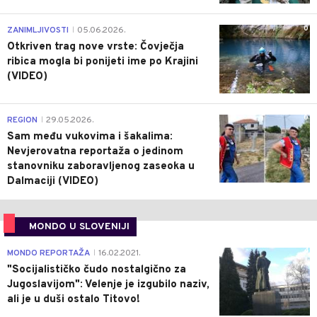
0
ZANIMLJIVOSTI
05.06.2026.
|
Otkriven trag nove vrste: Čovječja
ribica mogla bi ponijeti ime po Krajini
(VIDEO)
0
REGION
29.05.2026.
|
Sam među vukovima i šakalima:
Nevjerovatna reportaža o jedinom
stanovniku zaboravljenog zaseoka u
Dalmaciji (VIDEO)
MONDO U SLOVENIJI
4
MONDO REPORTAŽA
16.02.2021.
|
"Socijalističko čudo nostalgično za
Jugoslavijom": Velenje je izgubilo naziv,
ali je u duši ostalo Titovo!