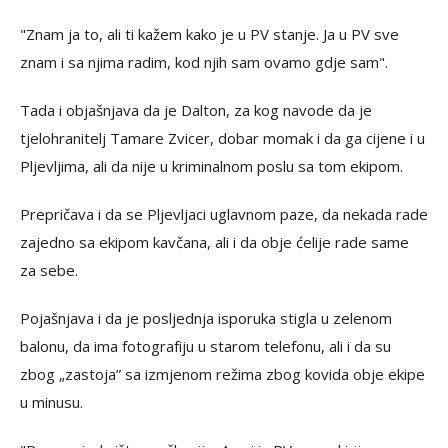
"Znam ja to, ali ti kažem kako je u PV stanje. Ja u PV sve
znam i sa njima radim, kod njih sam ovamo gdje sam".
Tada i objašnjava da je Dalton, za kog navode da je
tjelohranitelj Tamare Zvicer, dobar momak i da ga cijene i u
Pljevljima, ali da nije u kriminalnom poslu sa tom ekipom.
Prepričava i da se Pljevljaci uglavnom paze, da nekada rade
zajedno sa ekipom kavčana, ali i da obje ćelije rade same
za sebe.
Pojašnjava i da je posljednja isporuka stigla u zelenom
balonu, da ima fotografiju u starom telefonu, ali i da su
zbog „zastoja” sa izmjenom režima zbog kovida obje ekipe
u minusu.