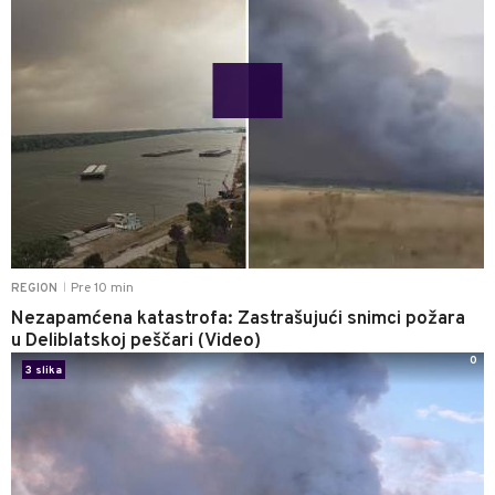
Pre 10 min
REGION
|
Nezapamćena katastrofa: Zastrašujući snimci požara
u Deliblatskoj peščari (Video)
0
3 slika