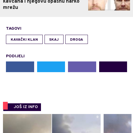
kavčana i njegovu opasnu narko
mrežu
TAGOVI
KAVAČKI KLAN
SKAJ
DROGA
PODIJELI
JOŠ IZ INFO
0