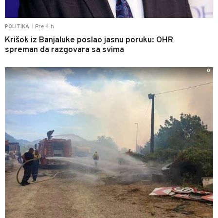
Pre 4 h
POLITIKA
|
Krišok iz Banjaluke poslao jasnu poruku: OHR
spreman da razgovara sa svima
0