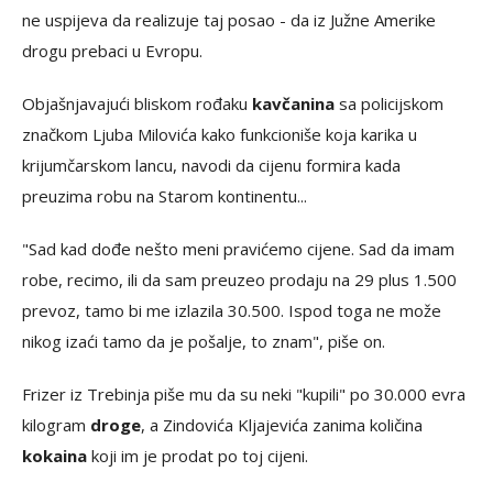
ne uspijeva da realizuje taj posao - da iz Južne Amerike
drogu prebaci u Evropu.
Objašnjavajući bliskom rođaku
kavčanina
sa policijskom
značkom Ljuba Milovića kako funkcioniše koja karika u
krijumčarskom lancu, navodi da cijenu formira kada
preuzima robu na Starom kontinentu...
"Sad kad dođe nešto meni pravićemo cijene. Sad da imam
robe, recimo, ili da sam preuzeo prodaju na 29 plus 1.500
prevoz, tamo bi me izlazila 30.500. Ispod toga ne može
nikog izaći tamo da je pošalje, to znam", piše on.
Frizer iz Trebinja piše mu da su neki "kupili" po 30.000 evra
kilogram
droge
, a Zindovića Kljajevića zanima količina
kokaina
koji im je prodat po toj cijeni.