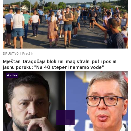
Pre 2 h
DRUŠTVO
|
Mještani Dragočaja blokirali magistralni put i poslali
jasnu poruku: "Na 40 stepeni nemamo vode"
0
4 slika