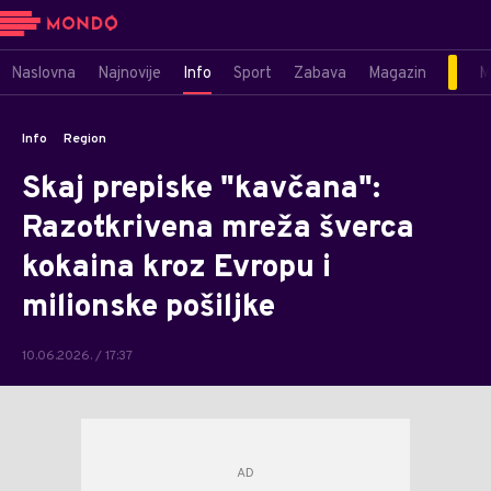
Naslovna
Najnovije
Info
Sport
Zabava
Magazin
M
Info
Region
Skaj prepiske "kavčana":
Razotkrivena mreža šverca
kokaina kroz Evropu i
milionske pošiljke
10.06.2026. / 17:37