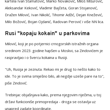
kartela Ivan Stamatović, Marko Novaković, Miloš Mišurović,
Aleksandar Keković, Vladimir Bajčeta, Goran Stojanović,
Dražen Milović, Ivan Nikolić, Tihomir Adžić, Dejan Knežević,
Milo Božović, Bojan Ojdanić, Radovan Perović i više NN lica.
Rusi "kopaju kokain" u parkovima
Milović, koji je po potjernici crnogorskih istražnih organa
sredinom 2023. godine hapšen u Moskvi, sa Zindovićem je
raspravljao i o švercu kokaina u Rusiji.
"Uh, Rusija je zeznuta. Rekao mi je drug to nešto kako to
ide. To je svima smiješno bilo, ali negdje uzeše pare na to",
piše Zindović.
Trebinjac objašnjava kako, prema njegovim riječima, u toj
državi funkcioniše primopredaja - droga se ostavlja uz
unapred zadate koordinate.