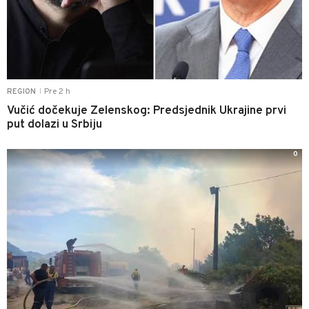
Pre 2 h
REGION
|
Vučić dočekuje Zelenskog: Predsjednik Ukrajine prvi
put dolazi u Srbiju
0