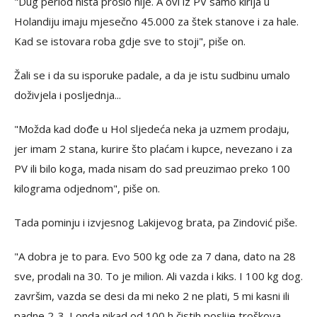
"Dug period ništa prošlo nije. A ovi iz PV samo kirija u
Holandiju imaju mjesečno 45.000 za štek stanove i za hale.
Kad se istovara roba gdje sve to stoji", piše on.
Žali se i da su isporuke padale, a da je istu sudbinu umalo
doživjela i posljednja...
"Možda kad dođe u Hol sljedeća neka ja uzmem prodaju,
jer imam 2 stana, kurire što plaćam i kupce, nevezano i za
PV ili bilo koga, mada nisam do sad preuzimao preko 100
kilograma odjednom", piše on.
Tada pominju i izvjesnog Lakijevog brata, pa Zindović piše.
"A dobra je to para. Evo 500 kg ode za 7 dana, dato na 28
sve, prodali na 30. To je milion. Ali vazda i kiks. I 100 kg dog.
završim, vazda se desi da mi neko 2 ne plati, 5 mi kasni ili
padne 2-3. I onda nikad od 100 h čistih poslije troškova