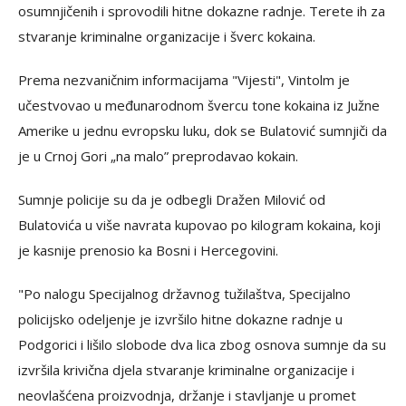
osumnjičenih i sprovodili hitne dokazne radnje. Terete ih za
stvaranje kriminalne organizacije i šverc kokaina.
Prema nezvaničnim informacijama "Vijesti", Vintolm je
učestvovao u međunarodnom švercu tone kokaina iz Južne
Amerike u jednu evropsku luku, dok se Bulatović sumnjiči da
je u Crnoj Gori „na malo” preprodavao kokain.
Sumnje policije su da je odbegli Dražen Milović od
Bulatovića u više navrata kupovao po kilogram kokaina, koji
je kasnije prenosio ka Bosni i Hercegovini.
"Po nalogu Specijalnog državnog tužilaštva, Specijalno
policijsko odeljenje je izvršilo hitne dokazne radnje u
Podgorici i lišilo slobode dva lica zbog osnova sumnje da su
izvršila krivična djela stvaranje kriminalne organizacije i
neovlašćena proizvodnja, držanje i stavljanje u promet