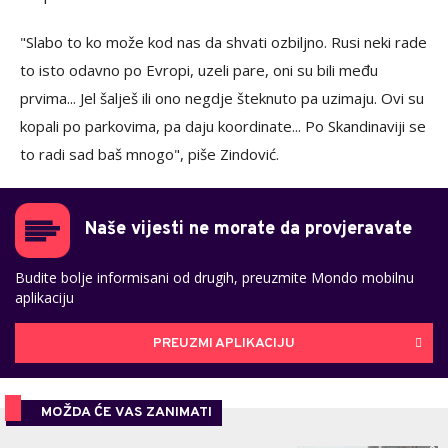
"Slabo to ko može kod nas da shvati ozbiljno. Rusi neki rade
to isto odavno po Evropi, uzeli pare, oni su bili među
prvima... Jel šalješ ili ono negdje šteknuto pa uzimaju. Ovi su
kopali po parkovima, pa daju koordinate... Po Skandinaviji se
to radi sad baš mnogo", piše Zindović.
Naše vijesti ne morate da provjeravate
Budite bolje informisani od drugih, preuzmite Mondo mobilnu
aplikaciju
PREUZMI APLIKACIJU
MOŽDA ĆE VAS ZANIMATI