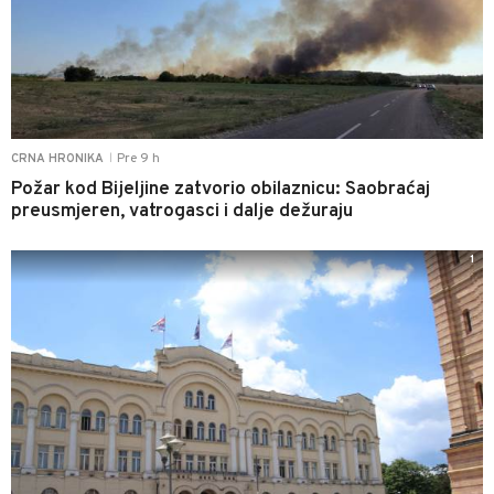
Pre 9 h
CRNA HRONIKA
|
Požar kod Bijeljine zatvorio obilaznicu: Saobraćaj
preusmjeren, vatrogasci i dalje dežuraju
1