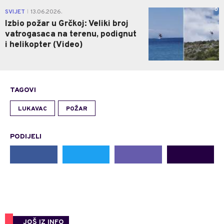
0
SVIJET
13.06.2026.
|
Izbio požar u Grčkoj: Veliki broj
vatrogasaca na terenu, podignut
i helikopter (Video)
TAGOVI
LUKAVAC
POŽAR
PODIJELI
JOŠ IZ INFO