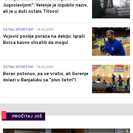
Jugoslavijom": Velenje je izgubilo naziv,
ali je u duši ostalo Titovo!
1
OSTALI SPORTOVI
14.02.2021.
|
Vujović poslije poraza na debiju: Igrači
Borca kasno shvatili da mogu!
3
OSTALI SPORTOVI
14.02.2021.
|
Borac potonuo, pa se vratio, ali Gorenje
dolazi u Banjaluku sa "plus četiri"!
PROČITAJ JOŠ
0