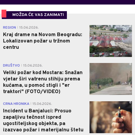
MOŽDA ĆE VAS ZANIMATI
0
REGION
15.06.2026.
|
Kraj drame na Novom Beogradu:
Lokalizovan požar u tržnom
centru
0
DRUŠTVO
15.06.2026.
|
Veliki požar kod Mostara: Snažan
vjetar širi vatrenu stihiju prema
kućama, u pomoć stigli i "er
traktori" (FOTO/VIDEO)
0
CRNA HRONIKA
15.06.2026.
|
Incident u Banjaluci: Prosuo
zapaljivu tečnost ispred
ugostiteljskog objekta, pa
izazvao požar i materijalnu štetu