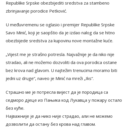
Republike Srpske obezbijediti sredstva za stambeno
zbrinjavanje porodice Petković.
U međuvremenu se oglasio i premijer Republike Srpske
Savo Minić, koji je saopštio da je izdao nalog da se hitno
obezbijede sredstva za kupovinu nove montažne kuće.
„Vijest me je strašno potresla. Najvažnije je da niko nije
stradao, ali ne možemo dozvoliti da ova porodica ostane
bez krova nad glavom. U najtežim trenucima moramo biti
jedni uz druge“, naveo je Minić na mreži „Iks“.
Страшно ме је потресла вијест да је породица са
седморо дјеце из Пањика код Лукавца у пожару остало
без куће.
Најважније је да нико није страдао, али не можемо
дозволити да остану без крова над главом.