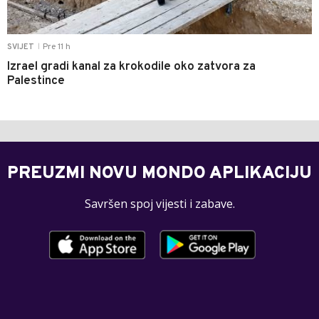
Pre 11 h
SVIJET
|
Izrael gradi kanal za krokodile oko zatvora za
Palestince
PREUZMI NOVU MONDO APLIKACIJU
Savršen spoj vijesti i zabave.