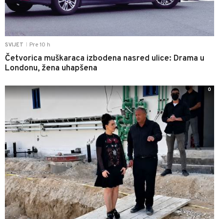
Pre 10 h
SVIJET
|
Četvorica muškaraca izbodena nasred ulice: Drama u
Londonu, žena uhapšena
0