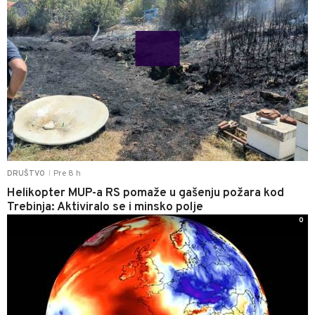
Pre 8 h
DRUŠTVO
|
Helikopter MUP-a RS pomaže u gašenju požara kod
Trebinja: Aktiviralo se i minsko polje
0