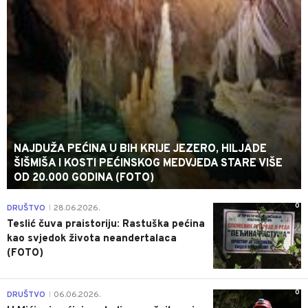
NAJDUŽA PEĆINA U BIH KRIJE JEZERO, HILJADE
ŠIŠMIŠA I KOSTI PEĆINSKOG MEDVJEDA STARE VIŠE
OD 20.000 GODINA (FOTO)
0
DRUŠTVO
28.06.2026.
|
Teslić čuva praistoriju: Rastuška pećina
kao svjedok života neandertalaca
(FOTO)
0
DRUŠTVO
06.06.2026.
|