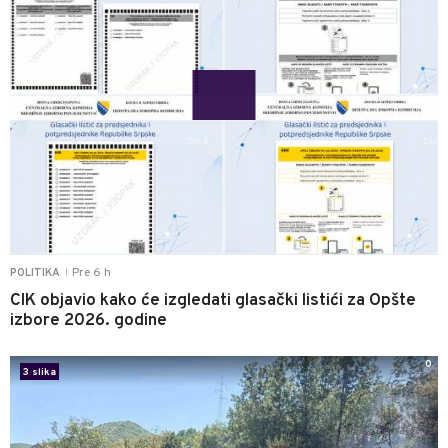
Pre 6 h
POLITIKA
|
CIK objavio kako će izgledati glasački listići za Opšte
izbore 2026. godine
0
3 slika