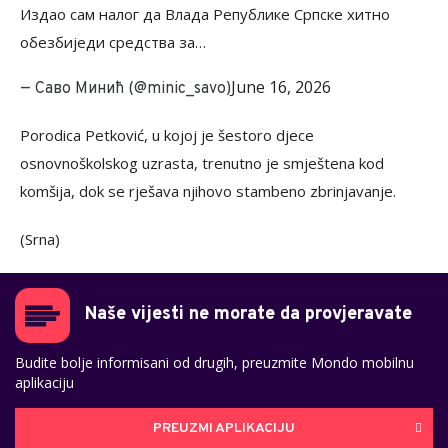
Издао сам налог да Влада Републике Српске хитно
обезбиједи средства за…
June 16, 2026
— Саво Минић (@minic_savo)
Porodica Petković, u kojoj je šestoro djece
osnovnoškolskog uzrasta, trenutno je smještena kod
komšija, dok se rješava njihovo stambeno zbrinjavanje.
(Srna)
Naše vijesti ne morate da provjeravate
Budite bolje informisani od drugih, preuzmite Mondo mobilnu
aplikaciju
PREUZMI APLIKACIJU