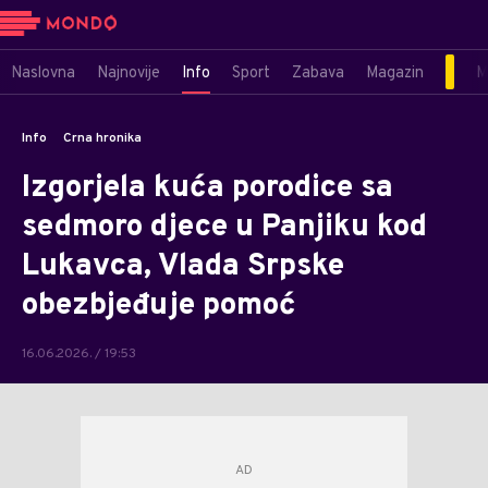
Naslovna
Najnovije
Info
Sport
Zabava
Magazin
M
Info
Crna hronika
Izgorjela kuća porodice sa
sedmoro djece u Panjiku kod
Lukavca, Vlada Srpske
obezbjeđuje pomoć
16.06.2026. / 19:53