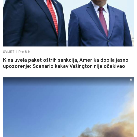
Pre 8 h
SVIJET
|
Kina uvela paket oštrih sankcija, Amerika dobila jasno
upozorenje: Scenario kakav Vašington nije očekivao
0