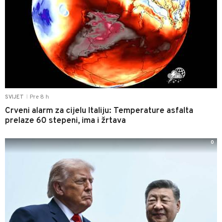
Pre 8 h
SVIJET
|
Crveni alarm za cijelu Italiju: Temperature asfalta
prelaze 60 stepeni, ima i žrtava
0