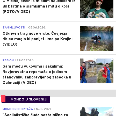
U Mićinoj pećini s mladim naučnikom iz
BiH: Istina o šišmišima i mitu o kosi
(FOTO/VIDEO)
0
ZANIMLJIVOSTI
05.06.2026.
|
Otkriven trag nove vrste: Čovječja
ribica mogla bi ponijeti ime po Krajini
(VIDEO)
0
REGION
29.05.2026.
|
Sam među vukovima i šakalima:
Nevjerovatna reportaža o jedinom
stanovniku zaboravljenog zaseoka u
Dalmaciji (VIDEO)
MONDO U SLOVENIJI
4
MONDO REPORTAŽA
16.02.2021.
|
"Socijalističko čudo nostalgično za