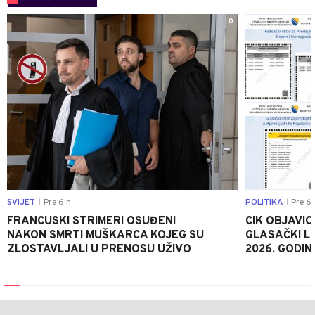
0
SVIJET
Pre 6 h
POLITIKA
Pre 6 
|
|
FRANCUSKI STRIMERI OSUĐENI
CIK OBJAVIO
NAKON SMRTI MUŠKARCA KOJEG SU
GLASAČKI LI
ZLOSTAVLJALI U PRENOSU UŽIVO
2026. GODIN