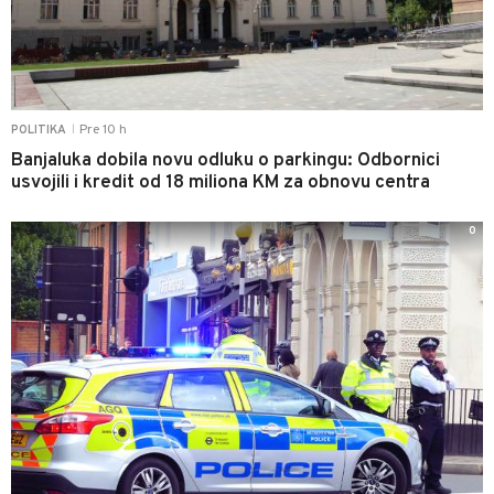
Pre 10 h
POLITIKA
|
Banjaluka dobila novu odluku o parkingu: Odbornici
usvojili i kredit od 18 miliona KM za obnovu centra
0