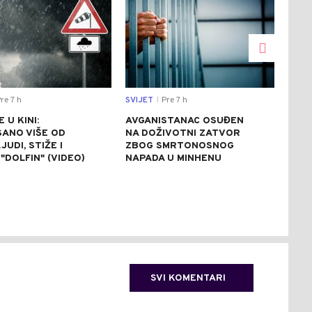
re 7 h
SVIJET
Pre 7 h
CRNA
|
 U KINI:
AVGANISTANAC OSUĐEN
OSU
SANO VIŠE OD
NA DOŽIVOTNI ZATVOR
POM
JUDI, STIŽE I
ZBOG SMRTONOSNOG
UBI
"DOLFIN" (VIDEO)
NAPADA U MINHENU
ODR
NAP
SVI KOMENTARI