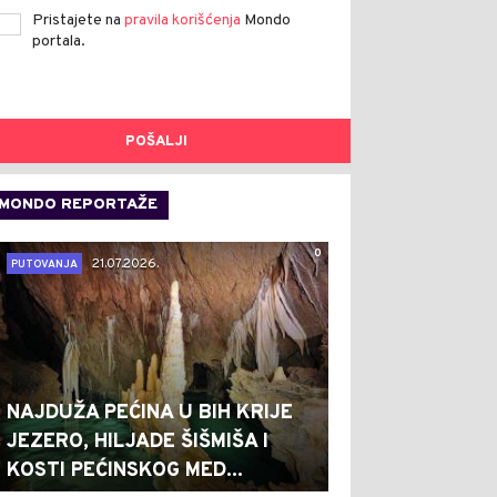
Pristajete na
pravila korišćenja
Mondo
portala.
POŠALJI
MONDO REPORTAŽE
0
21.07.2026.
PUTOVANJA
NAJDUŽA PEĆINA U BIH KRIJE
JEZERO, HILJADE ŠIŠMIŠA I
KOSTI PEĆINSKOG MED...