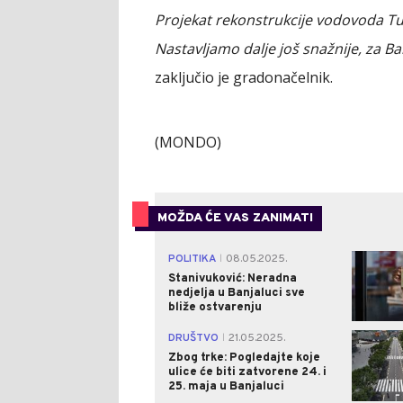
Projekat rekonstrukcije vodovoda Tun
Nastavljamo dalje još snažnije, za Ba
zaključio je gradonačelnik.
(MONDO)
MOŽDA ĆE VAS ZANIMATI
POLITIKA
08.05.2025.
|
Stanivuković: Neradna
nedjelja u Banjaluci sve
bliže ostvarenju
DRUŠTVO
21.05.2025.
|
Zbog trke: Pogledajte koje
ulice će biti zatvorene 24. i
25. maja u Banjaluci