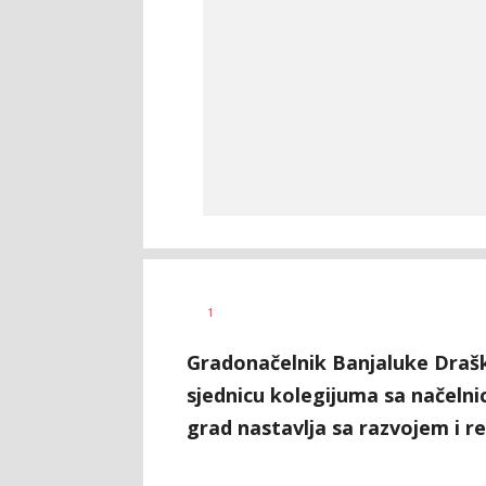
Nikolina
AUTOR
1
Damjanić
Gradonačelnik Banjaluke Drašk
sjednicu kolegijuma sa načelni
grad nastavlja sa razvojem i r