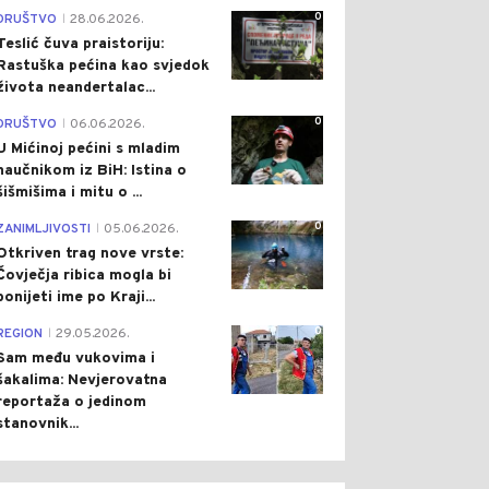
0
DRUŠTVO
28.06.2026.
|
Teslić čuva praistoriju:
Rastuška pećina kao svjedok
života neandertalac...
0
DRUŠTVO
06.06.2026.
|
U Mićinoj pećini s mladim
naučnikom iz BiH: Istina o
šišmišima i mitu o ...
0
ZANIMLJIVOSTI
05.06.2026.
|
Otkriven trag nove vrste:
Čovječja ribica mogla bi
ponijeti ime po Kraji...
0
REGION
29.05.2026.
|
Sam među vukovima i
šakalima: Nevjerovatna
reportaža o jedinom
stanovnik...