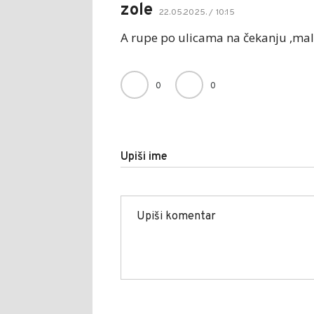
zole
22.05.2025. / 10:15
A rupe po ulicama na čekanju ,mal
0
0
Upiši ime