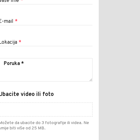
Vaše ime
*
E-mail
*
Lokacija
*
Ubacite video ili foto
Možete da ubacite do 3 fotografije ili videa. Ne
smije biti više od 25 MB.