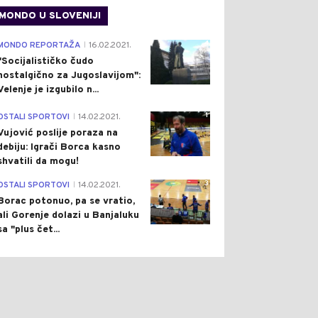
MONDO U SLOVENIJI
4
MONDO REPORTAŽA
16.02.2021.
|
"Socijalističko čudo
nostalgično za Jugoslavijom":
Velenje je izgubilo n...
1
OSTALI SPORTOVI
14.02.2021.
|
Vujović poslije poraza na
debiju: Igrači Borca kasno
shvatili da mogu!
3
OSTALI SPORTOVI
14.02.2021.
|
Borac potonuo, pa se vratio,
ali Gorenje dolazi u Banjaluku
sa "plus čet...
0
0