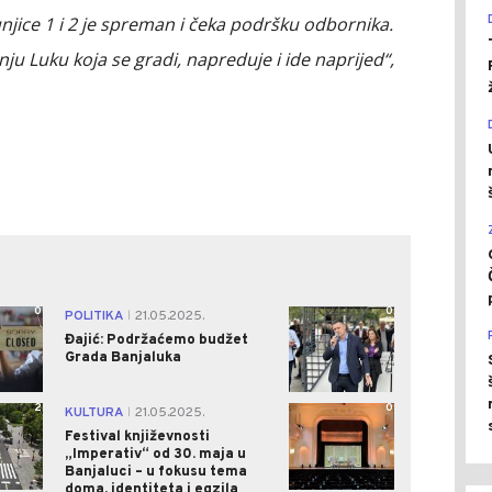
jice 1 i 2 je spreman i čeka podršku odbornika.
nju Luku koja se gradi, napreduje i ide naprijed“,
0
0
POLITIKA
21.05.2025.
|
Đajić: Podržaćemo budžet
Grada Banjaluka
2
0
KULTURA
21.05.2025.
|
Festival književnosti
„Imperativ“ od 30. maja u
Banjaluci – u fokusu tema
doma, identiteta i egzila