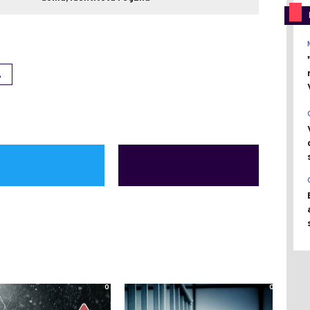
A
0
0