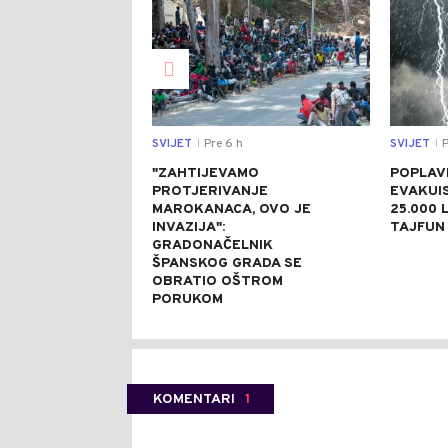
SVIJET
Pre 6 h
SVIJET
P
|
|
"ZAHTIJEVAMO
POPLAVE
PROTJERIVANJE
EVAKUI
MAROKANACA, OVO JE
25.000 L
INVAZIJA":
TAJFUN 
GRADONAČELNIK
ŠPANSKOG GRADA SE
OBRATIO OŠTROM
PORUKOM
KOMENTARI
1