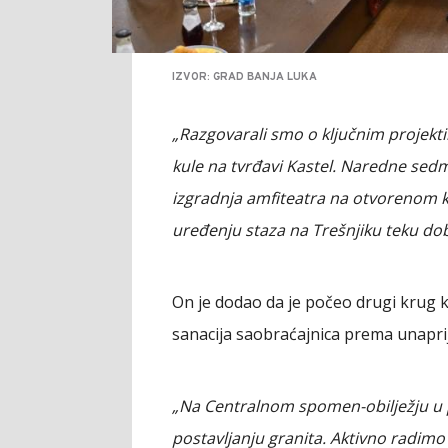
IZVOR: GRAD BANJA LUKA
„Razgovarali smo o ključnim projekti
kule na tvrđavi Kastel. Naredne sedm
izgradnja amfiteatra na otvorenom ko
uređenju staza na Trešnjiku teku d
On je dodao da je počeo drugi krug ko
sanacija saobraćajnica prema unapr
„Na Centralnom spomen-obilježju u 
postavljanju granita. Aktivno radimo