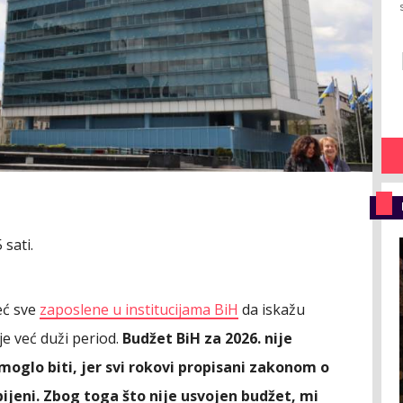
 sati.
eć sve
zaposlene u institucijama BiH
da iskažu
e već duži period.
Budžet BiH za 2026. nije
 moglo biti, jer svi rokovi propisani zakonom o
bijeni. Zbog toga što nije usvojen budžet, mi