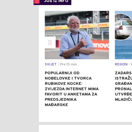
JOŠ IZ INFO
0
SVIJET
Pre 15 min
REGION
|
|
POPULARNIJI OD
ZADARS
NOBELOVKE I TVORCA
ISTRAŽU
RUBIKOVE KOCKE:
GRAĐANI
ZVIJEZDA INTERNET MIMA
PRONAL
FAVORIT U ANKETAMA ZA
UTVRĐEN
PREDSJEDNIKA
MLADIĆU
MAĐARSKE