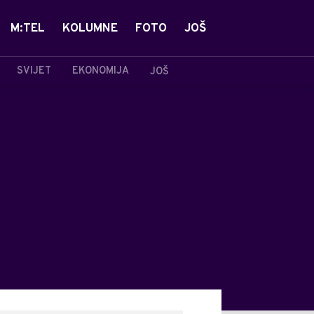
M:TEL
KOLUMNE
FOTO
JOŠ
SVIJET
EKONOMIJA
JOŠ