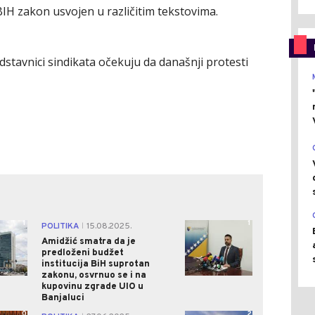
BIH zakon usvojen u različitim tekstovima.
tavnici sindikata očekuju da današnji protesti
1
1
POLITIKA
15.08.2025.
|
Amidžić smatra da je
predloženi budžet
institucija BiH suprotan
zakonu, osvrnuo se i na
kupovinu zgrade UIO u
Banjaluci
0
2