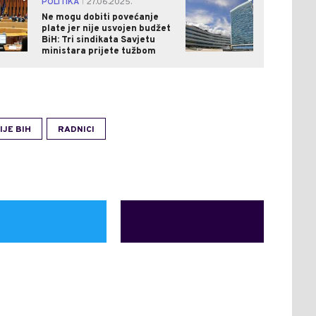
POLITIKA
27.06.2025.
|
Ne mogu dobiti povećanje
plate jer nije usvojen budžet
BiH: Tri sindikata Savjetu
ministara prijete tužbom
IJE BIH
RADNICI