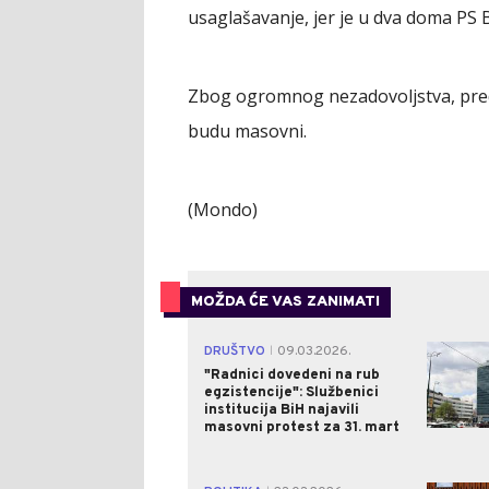
usaglašavanje, jer je u dva doma PS 
Zbog ogromnog nezadovoljstva, preds
budu masovni.
(Mondo)
MOŽDA ĆE VAS ZANIMATI
DRUŠTVO
09.03.2026.
|
"Radnici dovedeni na rub
egzistencije": Službenici
institucija BiH najavili
masovni protest za 31. mart