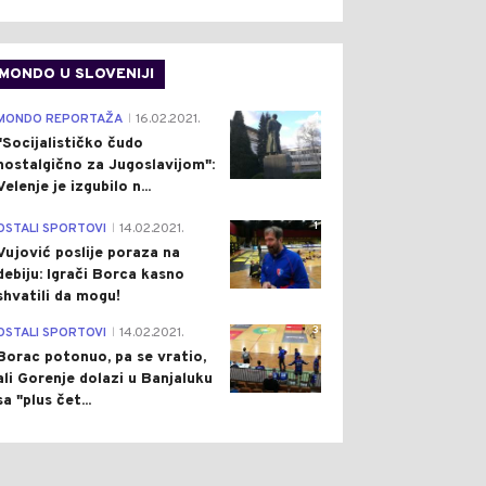
MONDO U SLOVENIJI
4
MONDO REPORTAŽA
16.02.2021.
|
"Socijalističko čudo
nostalgično za Jugoslavijom":
Velenje je izgubilo n...
1
OSTALI SPORTOVI
14.02.2021.
|
Vujović poslije poraza na
debiju: Igrači Borca kasno
shvatili da mogu!
3
OSTALI SPORTOVI
14.02.2021.
|
Borac potonuo, pa se vratio,
ali Gorenje dolazi u Banjaluku
sa "plus čet...