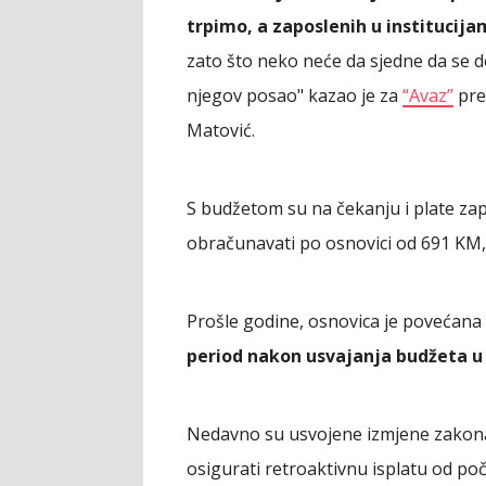
trpimo, a zaposlenih u institucijam
zato što neko neće da sjedne da se do
njegov posao" kazao je za
“Avaz”
pre
Matović.
S budžetom su na čekanju i plate zap
obračunavati po osnovici od 691 KM,
Prošle godine, osnovica je povećana
period nakon usvajanja budžeta 
Nedavno su usvojene izmjene zakona 
osigurati retroaktivnu isplatu od poč