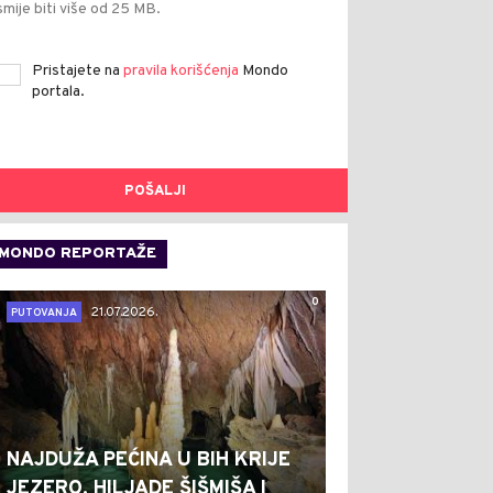
smije biti više od 25 MB.
Pristajete na
pravila korišćenja
Mondo
portala.
POŠALJI
MONDO REPORTAŽE
0
21.07.2026.
PUTOVANJA
NAJDUŽA PEĆINA U BIH KRIJE
JEZERO, HILJADE ŠIŠMIŠA I