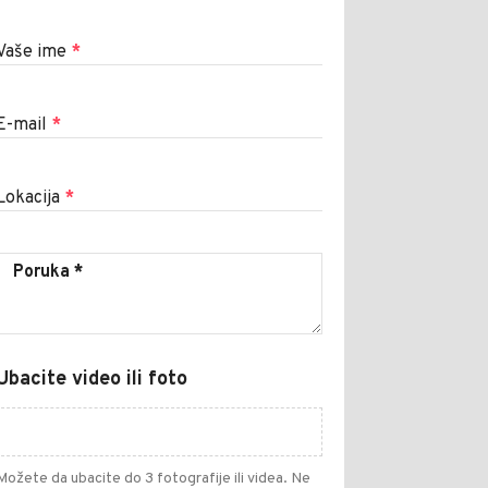
Vaše ime
*
E-mail
*
Lokacija
*
Ubacite video ili foto
Možete da ubacite do 3 fotografije ili videa. Ne