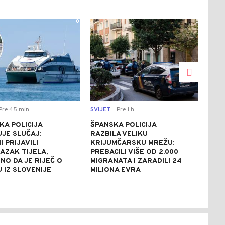
0
0
Pre 45 min
SVIJET
Pre 1 h
CRNA
|
KA POLICIJA
ŠPANSKA POLICIJA
TRA
JE SLUČAJ:
RAZBILA VELIKU
KRUP
 PRIJAVILI
KRIJUMČARSKU MREŽU:
PRO
AZAK TIJELA,
PREBACILI VIŠE OD 2.000
MUŠ
O DA JE RIJEČ O
MIGRANATA I ZARADILI 24
PRO
 IZ SLOVENIJE
MILIONA EVRA
UHA
OS