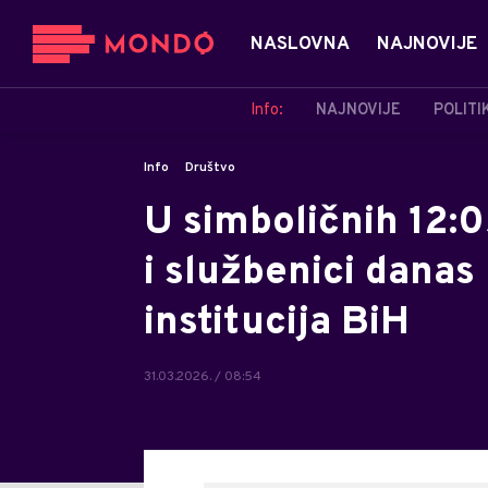
NASLOVNA
NAJNOVIJE
Info:
NAJNOVIJE
POLITI
Info
Društvo
U simboličnih 12:05
i službenici dana
institucija BiH
31.03.2026. / 08:54