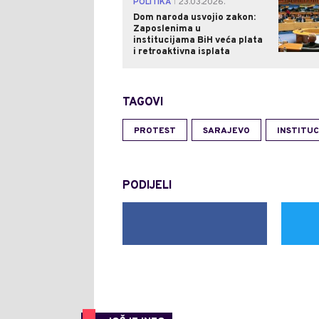
POLITIKA
23.03.2026.
|
Dom naroda usvojio zakon:
Zaposlenima u
institucijama BiH veća plata
i retroaktivna isplata
TAGOVI
PROTEST
SARAJEVO
INSTITUC
PODIJELI