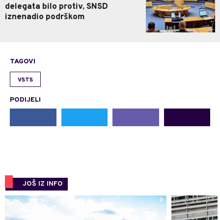
delegata bilo protiv, SNSD
iznenadio podrškom
TAGOVI
VSTS
PODIJELI
JOŠ IZ INFO
0