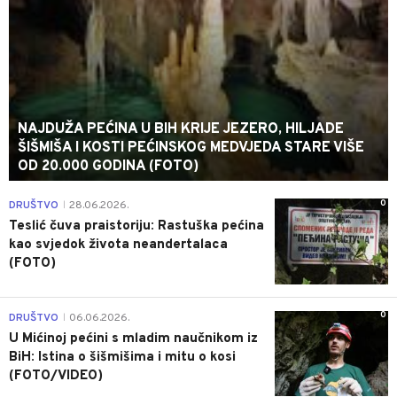
NAJDUŽA PEĆINA U BIH KRIJE JEZERO, HILJADE
ŠIŠMIŠA I KOSTI PEĆINSKOG MEDVJEDA STARE VIŠE
OD 20.000 GODINA (FOTO)
0
DRUŠTVO
28.06.2026.
|
Teslić čuva praistoriju: Rastuška pećina
kao svjedok života neandertalaca
(FOTO)
0
DRUŠTVO
06.06.2026.
|
U Mićinoj pećini s mladim naučnikom iz
BiH: Istina o šišmišima i mitu o kosi
(FOTO/VIDEO)