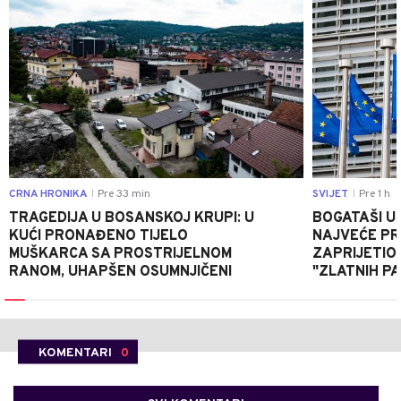
CRNA HRONIKA
Pre 33 min
SVIJET
Pre 1 h
|
|
TRAGEDIJA U BOSANSKOJ KRUPI: U
BOGATAŠI U
KUĆI PRONAĐENO TIJELO
NAJVEĆE PRI
MUŠKARCA SA PROSTRIJELNOM
ZAPRIJETIO
RANOM, UHAPŠEN OSUMNJIČENI
"ZLATNIH P
KOMENTARI
0