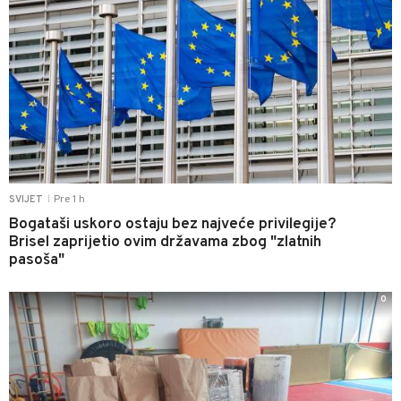
Pre 1 h
SVIJET
|
Bogataši uskoro ostaju bez najveće privilegije?
Brisel zaprijetio ovim državama zbog "zlatnih
pasoša"
0