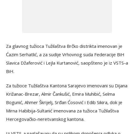
Za glavnog tužioca Tužilaštva Brčko distrikta imenovan je
Ćazim Serhatlić, a za sudije Vrhovnog suda Federacije BiH
Slavica Džaferović i Lejla Kurtanović, saopšteno je iz VSTS-a
BiH.
Za tužioce Tužilaštva Kantona Sarajevo imenovani su Dijana
Križanac-Brezar, Almir Čankušić, Emira Muhibić, Selma
Bogunić, Ahmer Škrijelj, Srđan Ćosović i Edib Sikira, dok je
Mirna Habibija-Sultanić imenovana za tužioca Tužilaštva
Hercegovačko-neretvanskog kantona.
Iz VSTS-a naglašavaju da su prilikom donošenja odluka o