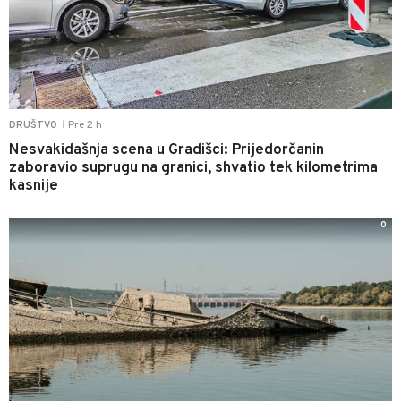
Pre 2 h
DRUŠTVO
|
Nesvakidašnja scena u Gradišci: Prijedorčanin
zaboravio suprugu na granici, shvatio tek kilometrima
kasnije
0