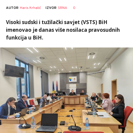
AUTOR
Haris Krhalić
0
IZVOR
SRNA
Visoki sudski i tužilački savjet (VSTS) BiH
imenovao je danas više nosilaca pravosudnih
funkcija u BiH.