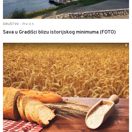
Pre 4 h
DRUŠTVO
|
Sava u Gradišci blizu istorijskog minimuma (FOTO)
0