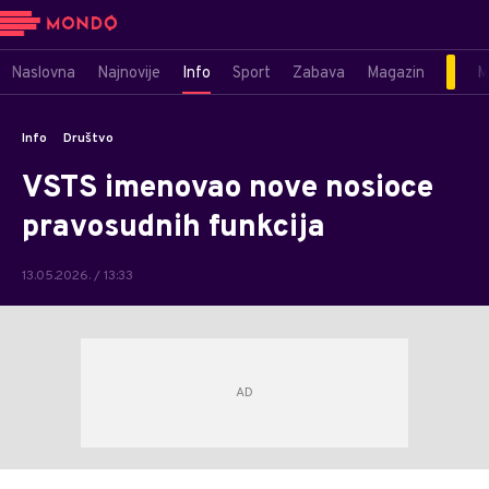
Naslovna
Najnovije
Info
Sport
Zabava
Magazin
M
Info
Društvo
VSTS imenovao nove nosioce
pravosudnih funkcija
13.05.2026. / 13:33