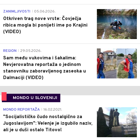
0
ZANIMLJIVOSTI
05.06.2026.
|
Otkriven trag nove vrste: Čovječja
ribica mogla bi ponijeti ime po Krajini
(VIDEO)
0
REGION
29.05.2026.
|
Sam među vukovima i šakalima:
Nevjerovatna reportaža o jedinom
stanovniku zaboravljenog zaseoka u
Dalmaciji (VIDEO)
MONDO U SLOVENIJI
4
MONDO REPORTAŽA
16.02.2021.
|
"Socijalističko čudo nostalgično za
Jugoslavijom": Velenje je izgubilo naziv,
ali je u duši ostalo Titovo!