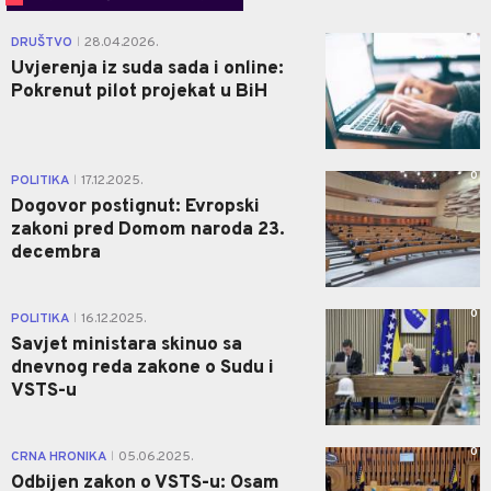
0
DRUŠTVO
28.04.2026.
|
Uvjerenja iz suda sada i online:
Pokrenut pilot projekat u BiH
0
POLITIKA
17.12.2025.
|
Dogovor postignut: Evropski
zakoni pred Domom naroda 23.
decembra
0
POLITIKA
16.12.2025.
|
Savjet ministara skinuo sa
dnevnog reda zakone o Sudu i
VSTS-u
0
CRNA HRONIKA
05.06.2025.
|
Odbijen zakon o VSTS-u: Osam