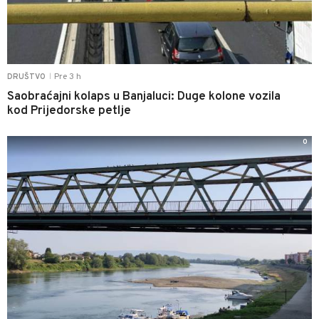
Pre 3 h
DRUŠTVO
|
Saobraćajni kolaps u Banjaluci: Duge kolone vozila
kod Prijedorske petlje
0