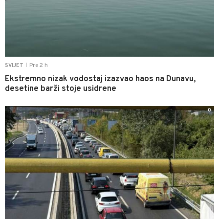
Pre 2 h
SVIJET
|
Ekstremno nizak vodostaj izazvao haos na Dunavu,
desetine barži stoje usidrene
0