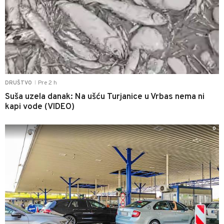
Pre 2 h
DRUŠTVO
|
Suša uzela danak: Na ušću Turjanice u Vrbas nema ni
kapi vode (VIDEO)
0