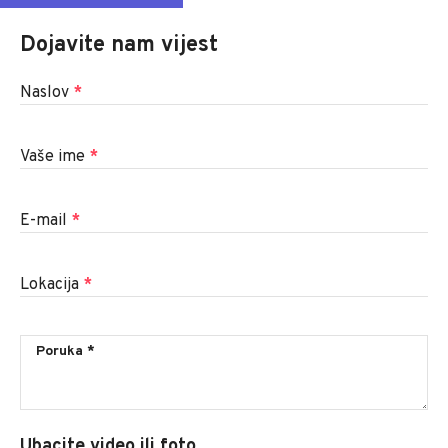
Dojavite nam vijest
Naslov
*
Vaše ime
*
E-mail
*
Lokacija
*
Ubacite video ili foto