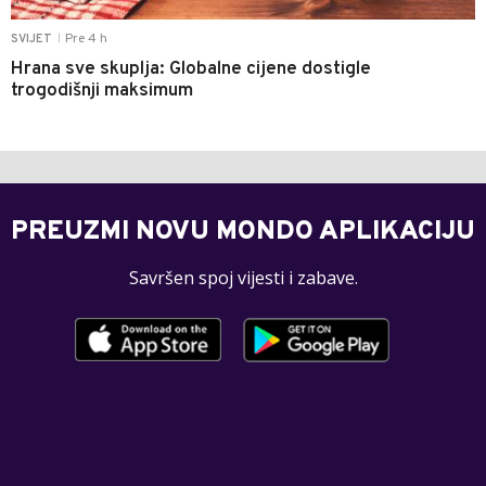
Pre 4 h
SVIJET
|
Hrana sve skuplja: Globalne cijene dostigle
trogodišnji maksimum
PREUZMI NOVU MONDO APLIKACIJU
Savršen spoj vijesti i zabave.