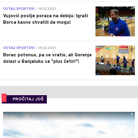
1
OSTALI SPORTOVI
14.02.2021.
|
Vujović poslije poraza na debiju: Igrači
Borca kasno shvatili da mogu!
3
OSTALI SPORTOVI
14.02.2021.
|
Borac potonuo, pa se vratio, ali Gorenje
dolazi u Banjaluku sa "plus četiri"!
PROČITAJ JOŠ
0