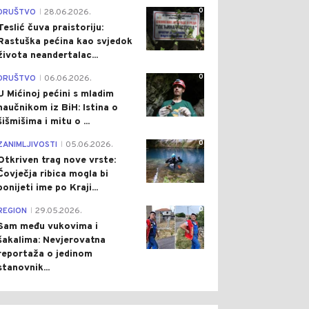
0
DRUŠTVO
28.06.2026.
|
Teslić čuva praistoriju:
Rastuška pećina kao svjedok
života neandertalac...
0
DRUŠTVO
06.06.2026.
|
U Mićinoj pećini s mladim
naučnikom iz BiH: Istina o
šišmišima i mitu o ...
0
ZANIMLJIVOSTI
05.06.2026.
|
Otkriven trag nove vrste:
Čovječja ribica mogla bi
ponijeti ime po Kraji...
0
REGION
29.05.2026.
|
Sam među vukovima i
šakalima: Nevjerovatna
reportaža o jedinom
stanovnik...