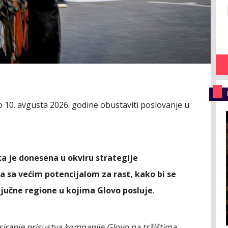
o 10. avgusta 2026. godine obustaviti poslovanje u
a je donesena u okviru strategije
a sa većim potencijalom za rast, kako bi se
 ključne regione u kojima Glovo posluje
.
siranje prisustva kompanije Glovo na tržištima