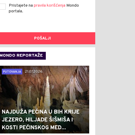
Pristajete na
pravila korišćenja
Mondo
portala.
POŠALJI
MONDO REPORTAŽE
0
21.07.2026.
PUTOVANJA
NAJDUŽA PEĆINA U BIH KRIJE
JEZERO, HILJADE ŠIŠMIŠA I
KOSTI PEĆINSKOG MED...