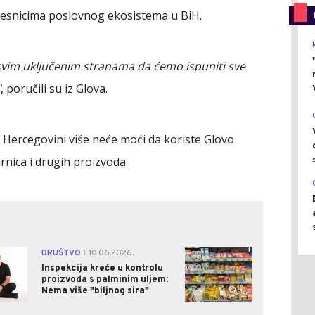
česnicima poslovnog ekosistema u BiH.
 svim uključenim stranama da ćemo ispuniti sve
"
, poručili su iz Glova.
i Hercegovini više neće moći da koriste Glovo
rnica i drugih proizvoda.
0
1
DRUŠTVO
10.06.2026.
|
Inspekcija kreće u kontrolu
proizvoda s palminim uljem:
Nema više "biljnog sira"