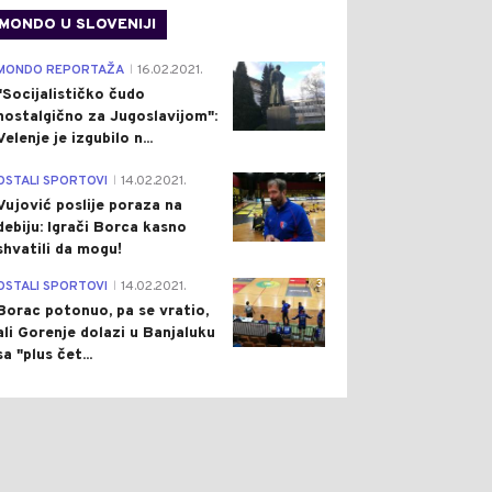
MONDO U SLOVENIJI
4
MONDO REPORTAŽA
16.02.2021.
|
"Socijalističko čudo
nostalgično za Jugoslavijom":
Velenje je izgubilo n...
1
OSTALI SPORTOVI
14.02.2021.
|
Vujović poslije poraza na
debiju: Igrači Borca kasno
shvatili da mogu!
3
OSTALI SPORTOVI
14.02.2021.
|
Borac potonuo, pa se vratio,
ali Gorenje dolazi u Banjaluku
sa "plus čet...