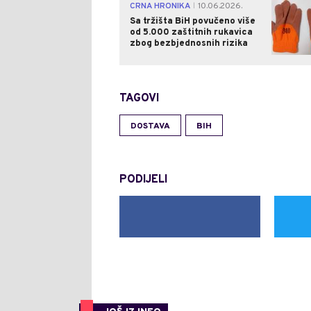
CRNA HRONIKA
10.06.2026.
|
Sa tržišta BiH povučeno više
od 5.000 zaštitnih rukavica
zbog bezbjednosnih rizika
TAGOVI
DOSTAVA
BIH
PODIJELI