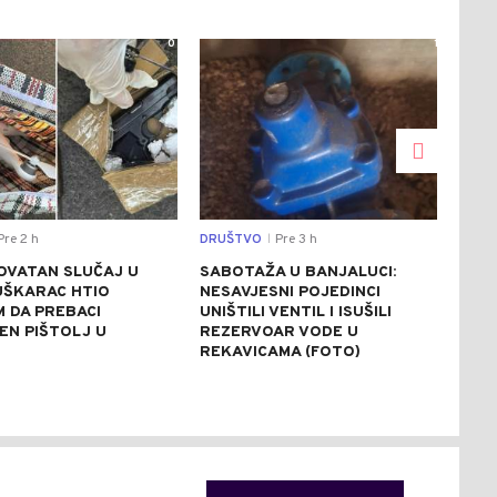
0
1
re 2 h
DRUŠTVO
Pre 3 h
REGI
|
OVATAN SLUČAJ U
SABOTAŽA U BANJALUCI:
VUČ
UŠKARAC HTIO
NESAVJESNI POJEDINCI
VEČ
 DA PREBACI
UNIŠTILI VENTIL I ISUŠILI
POZ
EN PIŠTOLJ U
REZERVOAR VODE U
RAZ
R
REKAVICAMA (FOTO)
(FO