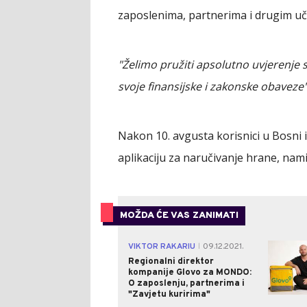
zaposlenima, partnerima i drugim u
"Želimo pružiti apsolutno uvjerenje
svoje finansijske i zakonske obaveze
Nakon 10. avgusta korisnici u Bosni 
aplikaciju za naručivanje hrane, nami
MOŽDA ĆE VAS ZANIMATI
VIKTOR RAKARIU
09.12.2021.
|
Regionalni direktor
kompanije Glovo za MONDO:
O zaposlenju, partnerima i
"Zavjetu kuririma"