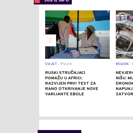
JOŠ IZ INFO
0
SVIJET
Pre 2 h
REGION
P
|
|
RUSKI STRUČNJACI
NEVJER
POMAŽU U AFRICI:
NIŠU: M
RAZVIJEN PRVI TEST ZA
DRONOM
RANO OTKRIVANJE NOVE
NAPUNJ
VARIJANTE EBOLE
ZATVO