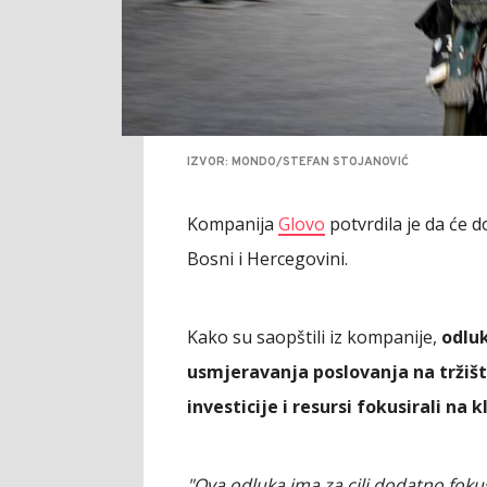
IZVOR: MONDO/STEFAN STOJANOVIĆ
Kompanija
Glovo
potvrdila je da će d
Bosni i Hercegovini.
Kako su saopštili iz kompanije,
odluk
usmjeravanja poslovanja na tržišt
investicije i resursi fokusirali na
"Ova odluka ima za cilj dodatno foku