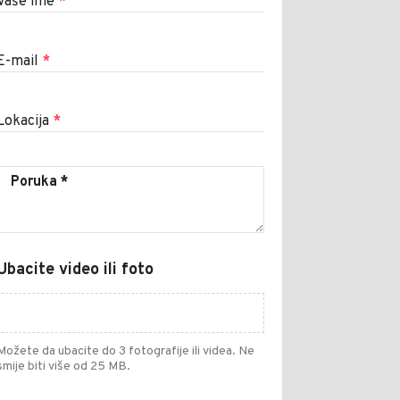
Vaše ime
*
E-mail
*
Lokacija
*
Ubacite video ili foto
Možete da ubacite do 3 fotografije ili videa. Ne
smije biti više od 25 MB.