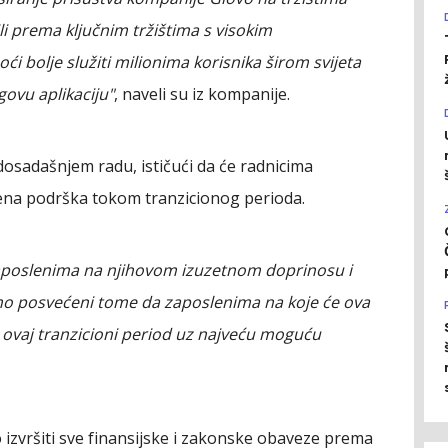
ili prema ključnim tržištima s visokim
i bolje služiti milionima korisnika širom svijeta
govu aplikaciju"
, naveli su iz kompanije.
dosadašnjem radu, ističući da će radnicima
na podrška tokom tranzicionog perioda.
aposlenima na njihovom izuzetnom doprinosu i
o posvećeni tome da zaposlenima na koje će ova
 ovaj tranzicioni period uz najveću moguću
o izvršiti sve finansijske i zakonske obaveze prema