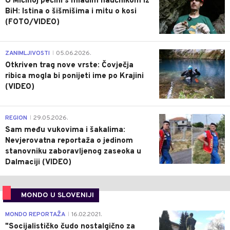
U Mićinoj pećini s mladim naučnikom iz
BiH: Istina o šišmišima i mitu o kosi
(FOTO/VIDEO)
0
ZANIMLJIVOSTI
05.06.2026.
|
Otkriven trag nove vrste: Čovječja
ribica mogla bi ponijeti ime po Krajini
(VIDEO)
0
REGION
29.05.2026.
|
Sam među vukovima i šakalima:
Nevjerovatna reportaža o jedinom
stanovniku zaboravljenog zaseoka u
Dalmaciji (VIDEO)
MONDO U SLOVENIJI
4
MONDO REPORTAŽA
16.02.2021.
|
"Socijalističko čudo nostalgično za