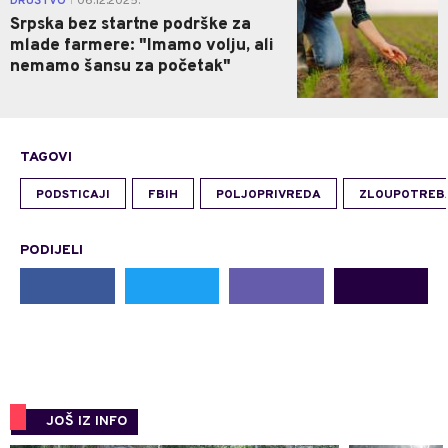
DRUŠTVO
06.12.2025.
|
Srpska bez startne podrške za
mlade farmere: "Imamo volju, ali
nemamo šansu za početak"
TAGOVI
PODSTICAJI
FBIH
POLJOPRIVREDA
ZLOUPOTREB
PODIJELI
JOŠ IZ INFO