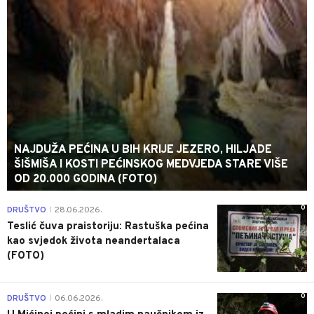
NAJDUŽA PEĆINA U BIH KRIJE JEZERO, HILJADE
ŠIŠMIŠA I KOSTI PEĆINSKOG MEDVJEDA STARE VIŠE
OD 20.000 GODINA (FOTO)
0
DRUŠTVO
28.06.2026.
|
Teslić čuva praistoriju: Rastuška pećina
kao svjedok života neandertalaca
(FOTO)
0
DRUŠTVO
06.06.2026.
|