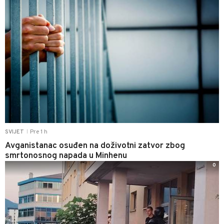
Pre 1 h
SVIJET
|
Avganistanac osuđen na doživotni zatvor zbog
smrtonosnog napada u Minhenu
0