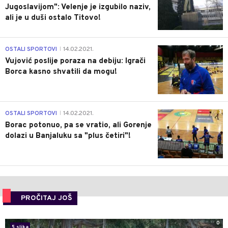
Jugoslavijom": Velenje je izgubilo naziv,
ali je u duši ostalo Titovo!
1
OSTALI SPORTOVI
14.02.2021.
|
Vujović poslije poraza na debiju: Igrači
Borca kasno shvatili da mogu!
3
OSTALI SPORTOVI
14.02.2021.
|
Borac potonuo, pa se vratio, ali Gorenje
dolazi u Banjaluku sa "plus četiri"!
PROČITAJ JOŠ
0
5 slika