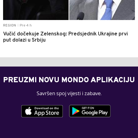
Pre 4 h
REGION
|
Vučić dočekuje Zelenskog: Predsjednik Ukrajine prvi
put dolazi u Srbiju
PREUZMI NOVU MONDO APLIKACIJU
Savršen spoj vijesti i zabave.