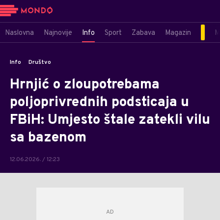
Naslovna
Najnovije
Info
Sport
Zabava
Magazin
M
Info
Društvo
Hrnjić o zloupotrebama
poljoprivrednih podsticaja u
FBiH: Umjesto štale zatekli vilu
sa bazenom
12.06.2026. / 12:23