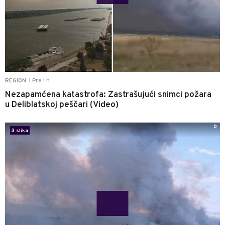
Pre 1 h
REGION
|
Nezapamćena katastrofa: Zastrašujući snimci požara
u Deliblatskoj peščari (Video)
0
3 slika