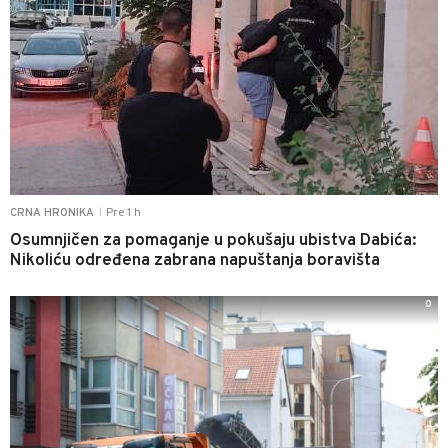
Pre 1 h
CRNA HRONIKA
|
Osumnjičen za pomaganje u pokušaju ubistva Dabića:
Nikoliću određena zabrana napuštanja boravišta
0