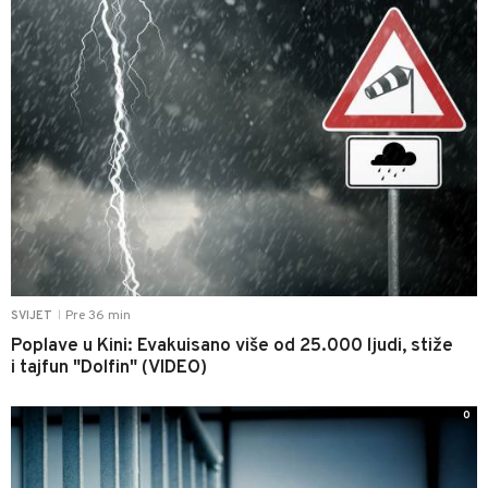
Pre 36 min
SVIJET
|
Poplave u Kini: Evakuisano više od 25.000 ljudi, stiže
i tajfun "Dolfin" (VIDEO)
0