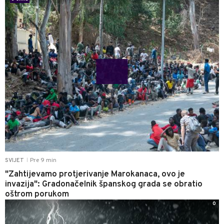
Pre 9 min
SVIJET
|
"Zahtijevamo protjerivanje Marokanaca, ovo je
invazija": Gradonačelnik španskog grada se obratio
oštrom porukom
0