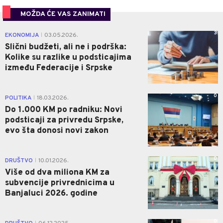
MOŽDA ĆE VAS ZANIMATI
3
EKONOMIJA
03.05.2026.
|
Slični budžeti, ali ne i podrška:
Kolike su razlike u podsticajima
između Federacije i Srpske
0
POLITIKA
18.03.2026.
|
Do 1.000 KM po radniku: Novi
podsticaji za privredu Srpske,
evo šta donosi novi zakon
0
DRUŠTVO
10.01.2026.
|
Više od dva miliona KM za
subvencije privrednicima u
Banjaluci 2026. godine
0