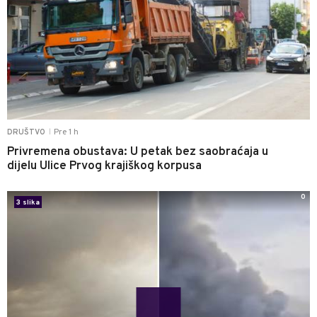
Pre 1 h
DRUŠTVO
|
Privremena obustava: U petak bez saobraćaja u
dijelu Ulice Prvog krajiškog korpusa
0
3 slika