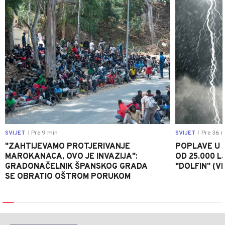
0
SVIJET
Pre 9 min
SVIJET
Pre 36 m
|
|
"ZAHTIJEVAMO PROTJERIVANJE
POPLAVE U K
MAROKANACA, OVO JE INVAZIJA":
OD 25.000 LJ
GRADONAČELNIK ŠPANSKOG GRADA
"DOLFIN" (V
SE OBRATIO OŠTROM PORUKOM