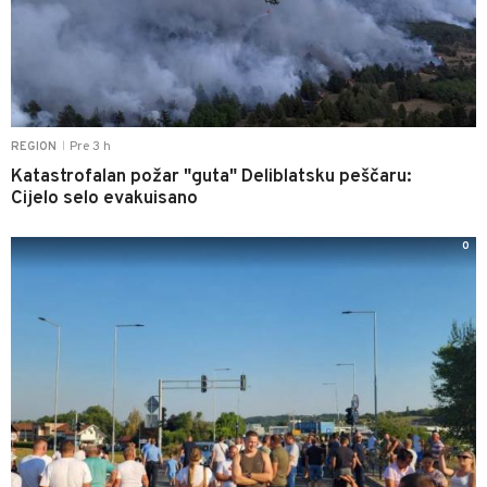
Pre 3 h
REGION
|
Katastrofalan požar "guta" Deliblatsku peščaru:
Cijelo selo evakuisano
0