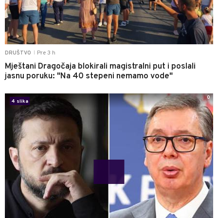
Pre 3 h
DRUŠTVO
|
Mještani Dragočaja blokirali magistralni put i poslali
jasnu poruku: "Na 40 stepeni nemamo vode"
0
4 slika