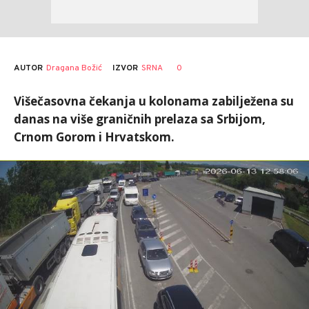
AUTOR
Dragana Božić
0
IZVOR
SRNA
Višečasovna čekanja u kolonama zabilježena su
danas na više graničnih prelaza sa Srbijom,
Crnom Gorom i Hrvatskom.