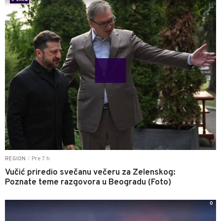
Pre 7 h
REGION
|
Vučić priredio svečanu večeru za Zelenskog:
Poznate teme razgovora u Beogradu (Foto)
0