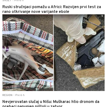
Pre 6 h
SVIJET
|
Ruski stručnjaci pomažu u Africi: Razvijen prvi test za
rano otkrivanje nove varijante ebole
0
Pre 6 h
REGION
|
Nevjerovatan slučaj u Nišu: Muškarac htio dronom da
prebaci napunjen pištolj u zatvor