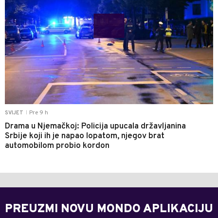
Pre 9 h
SVIJET
|
Drama u Njemačkoj: Policija upucala državljanina
Srbije koji ih je napao lopatom, njegov brat
automobilom probio kordon
PREUZMI NOVU MONDO APLIKACIJU