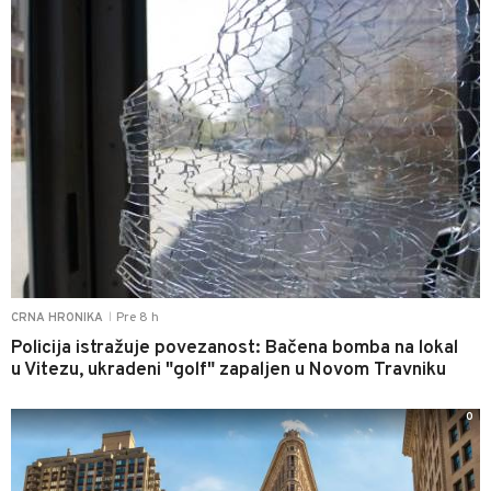
Pre 8 h
CRNA HRONIKA
|
Policija istražuje povezanost: Bačena bomba na lokal
u Vitezu, ukradeni "golf" zapaljen u Novom Travniku
0