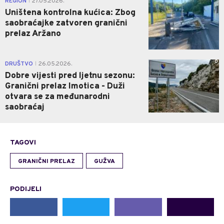
REGION
27.05.2026.
|
Uništena kontrolna kućica: Zbog
saobraćajke zatvoren granični
prelaz Aržano
0
DRUŠTVO
26.05.2026.
|
Dobre vijesti pred ljetnu sezonu:
Granični prelaz Imotica - Duži
otvara se za međunarodni
saobraćaj
TAGOVI
GRANIČNI PRELAZ
GUŽVA
PODIJELI