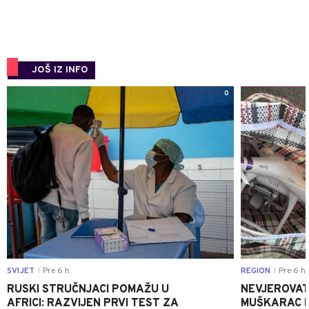
JOŠ IZ INFO
0
SVIJET
Pre 6 h
REGION
Pre 6 h
|
|
RUSKI STRUČNJACI POMAŽU U
NEVJEROVATA
AFRICI: RAZVIJEN PRVI TEST ZA
MUŠKARAC H