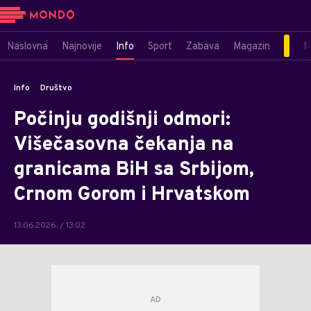
Naslovna
Najnovije
Info
Sport
Zabava
Magazin
M
Info
Društvo
Počinju godišnji odmori:
Višečasovna čekanja na
granicama BiH sa Srbijom,
Crnom Gorom i Hrvatskom
13.06.2026. / 13:02