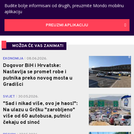
Budite bolje informisani od drugih, preuzmite Mondo mobilnu
aplikaciju
PREUZMI APLIKACIJU
MOŽDA ĆE VAS ZANIMATI
0
EKONOMIJA
08.06.2026.
|
Dogovor BiH i Hrvatske:
Nastavlja se promet robe i
putnika preko novog mosta u
Gradišci
0
SVIJET
30.05.2026.
|
"Sad i nikad više, ovo je haos!":
Na ulazu u Grčku "zarobljeno"
više od 60 autobusa, putnici
čekaju od sinoć
0