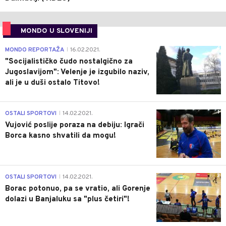
MONDO U SLOVENIJI
4
MONDO REPORTAŽA
16.02.2021.
|
"Socijalističko čudo nostalgično za
Jugoslavijom": Velenje je izgubilo naziv,
ali je u duši ostalo Titovo!
1
OSTALI SPORTOVI
14.02.2021.
|
Vujović poslije poraza na debiju: Igrači
Borca kasno shvatili da mogu!
3
OSTALI SPORTOVI
14.02.2021.
|
Borac potonuo, pa se vratio, ali Gorenje
dolazi u Banjaluku sa "plus četiri"!