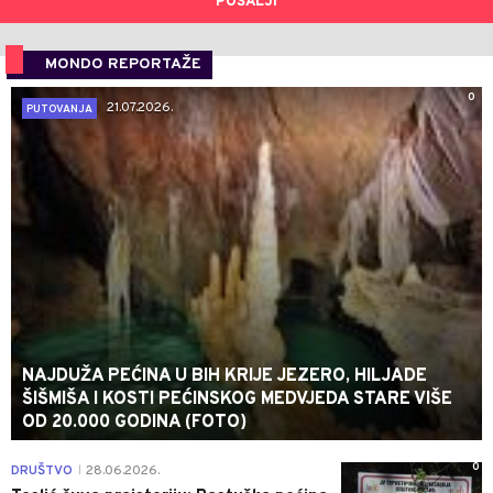
POŠALJI
MONDO REPORTAŽE
0
21.07.2026.
PUTOVANJA
NAJDUŽA PEĆINA U BIH KRIJE JEZERO, HILJADE
ŠIŠMIŠA I KOSTI PEĆINSKOG MEDVJEDA STARE VIŠE
OD 20.000 GODINA (FOTO)
0
DRUŠTVO
28.06.2026.
|