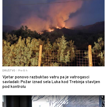
Pre 8 h
DRUŠTVO
|
Vjetar ponovo razbuktao vatru pa je vatrogasci
savladali: Požar iznad sela Luka kod Trebinja stavljen
pod kontrolu
0