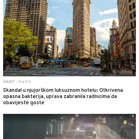
Pre 9 h
SVIJET
|
Skandal u njujorškom luksuznom hotelu: Otkrivena
opasna bakterija, uprava zabranila radnicima da
obavijeste goste
0