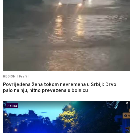
Pre 9 h
REGION
|
Povrijeđena žena tokom nevremena u Srbiji: Drvo
palo na nju, hitno prevezena u bolnicu
0
7 slika