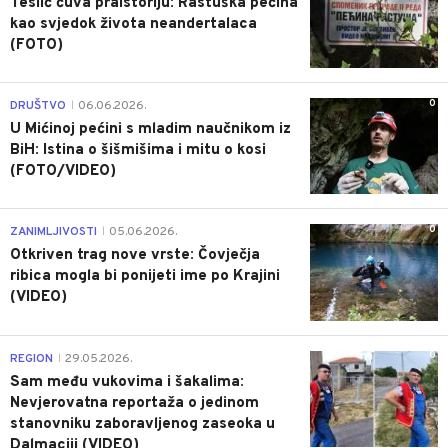
Teslić čuva praistoriju: Rastuška pećina
kao svjedok života neandertalaca
(FOTO)
0
DRUŠTVO
06.06.2026.
|
U Mićinoj pećini s mladim naučnikom iz
BiH: Istina o šišmišima i mitu o kosi
(FOTO/VIDEO)
0
ZANIMLJIVOSTI
05.06.2026.
|
Otkriven trag nove vrste: Čovječja
ribica mogla bi ponijeti ime po Krajini
(VIDEO)
0
REGION
29.05.2026.
|
Sam među vukovima i šakalima:
Nevjerovatna reportaža o jedinom
stanovniku zaboravljenog zaseoka u
Dalmaciji (VIDEO)