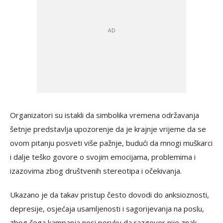
Organizatori su istakli da simbolika vremena održavanja
šetnje predstavlja upozorenje da je krajnje vrijeme da se
ovom pitanju posveti više pažnje, budući da mnogi muškarci
i dalje teško govore o svojim emocijama, problemima i
izazovima zbog društvenih stereotipa i očekivanja.
Ukazano je da takav pristup često dovodi do anksioznosti,
depresije, osjećaja usamljenosti i sagorijevanja na poslu,
zbog čega kampanja nosi poruku da razgovor nije znak