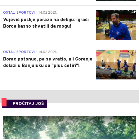
1
OSTALI SPORTOVI
14.02.2021.
|
Vujović poslije poraza na debiju: Igrači
Borca kasno shvatili da mogu!
3
OSTALI SPORTOVI
14.02.2021.
|
Borac potonuo, pa se vratio, ali Gorenje
dolazi u Banjaluku sa "plus četiri"!
PROČITAJ JOŠ
0