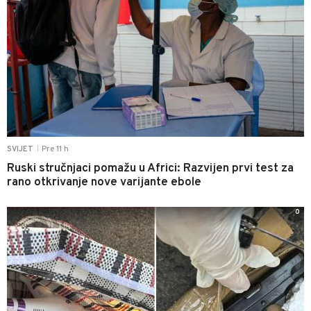
Pre 11 h
SVIJET
|
Ruski stručnjaci pomažu u Africi: Razvijen prvi test za
rano otkrivanje nove varijante ebole
0