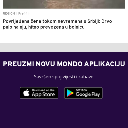
Pre 14 h
REGION
|
Povrijeđena žena tokom nevremena u Srbiji: Drvo
palo na nju, hitno prevezena u bolnicu
PREUZMI NOVU MONDO APLIKACIJU
Savršen spoj vijesti i zabave.