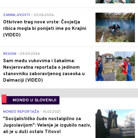
0
ZANIMLJIVOSTI
05.06.2026.
|
Otkriven trag nove vrste: Čovječja
ribica mogla bi ponijeti ime po Krajini
(VIDEO)
0
REGION
29.05.2026.
|
Sam među vukovima i šakalima:
Nevjerovatna reportaža o jedinom
stanovniku zaboravljenog zaseoka u
Dalmaciji (VIDEO)
MONDO U SLOVENIJI
4
MONDO REPORTAŽA
16.02.2021.
|
"Socijalističko čudo nostalgično za
Jugoslavijom": Velenje je izgubilo naziv,
ali je u duši ostalo Titovo!