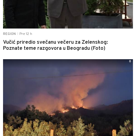
Pre 12 h
REGION
|
Vučić priredio svečanu večeru za Zelenskog:
Poznate teme razgovora u Beogradu (Foto)
0