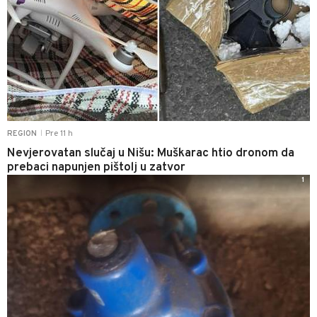
Pre 11 h
REGION
|
Nevjerovatan slučaj u Nišu: Muškarac htio dronom da
prebaci napunjen pištolj u zatvor
1