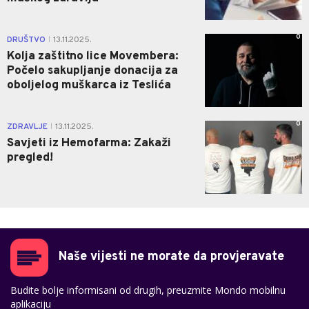
0
DRUŠTVO
13.11.2025.
|
Kolja zaštitno lice Movembera:
Počelo sakupljanje donacija za
oboljelog muškarca iz Teslića
0
ZDRAVLJE
13.11.2025.
|
Savjeti iz Hemofarma: Zakaži
pregled!
Naše vijesti ne morate da provjeravate
Budite bolje informisani od drugih, preuzmite Mondo mobilnu
aplikaciju