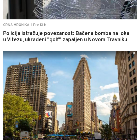
Pre 13 h
CRNA HRONIKA
|
Policija istražuje povezanost: Bačena bomba na lokal
u Vitezu, ukradeni "golf" zapaljen u Novom Travniku
0