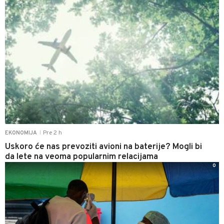
Pre 2 h
EKONOMIJA
|
Uskoro će nas prevoziti avioni na baterije? Mogli bi
da lete na veoma popularnim relacijama
0