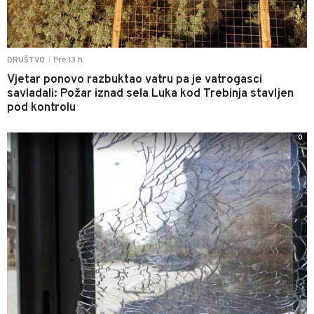
Pre 13 h
DRUŠTVO
|
Vjetar ponovo razbuktao vatru pa je vatrogasci
savladali: Požar iznad sela Luka kod Trebinja stavljen
pod kontrolu
0