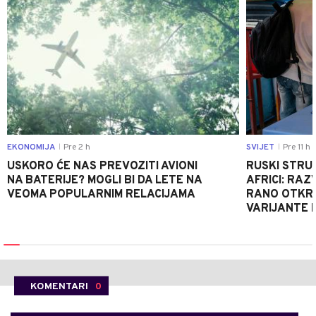
EKONOMIJA
Pre 2 h
SVIJET
Pre 11 h
|
|
USKORO ĆE NAS PREVOZITI AVIONI
RUSKI STRU
NA BATERIJE? MOGLI BI DA LETE NA
AFRICI: RAZ
VEOMA POPULARNIM RELACIJAMA
RANO OTKRI
VARIJANTE 
KOMENTARI
0