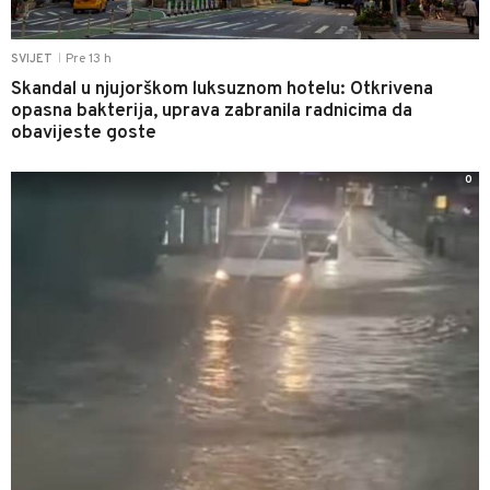
Pre 13 h
SVIJET
|
Skandal u njujorškom luksuznom hotelu: Otkrivena
opasna bakterija, uprava zabranila radnicima da
obavijeste goste
0