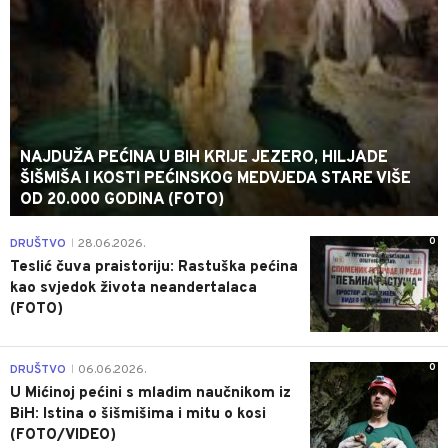
NAJDUŽA PEĆINA U BIH KRIJE JEZERO, HILJADE
ŠIŠMIŠA I KOSTI PEĆINSKOG MEDVJEDA STARE VIŠE
OD 20.000 GODINA (FOTO)
0
DRUŠTVO
28.06.2026.
|
Teslić čuva praistoriju: Rastuška pećina
kao svjedok života neandertalaca
(FOTO)
0
DRUŠTVO
06.06.2026.
|
U Mićinoj pećini s mladim naučnikom iz
BiH: Istina o šišmišima i mitu o kosi
(FOTO/VIDEO)