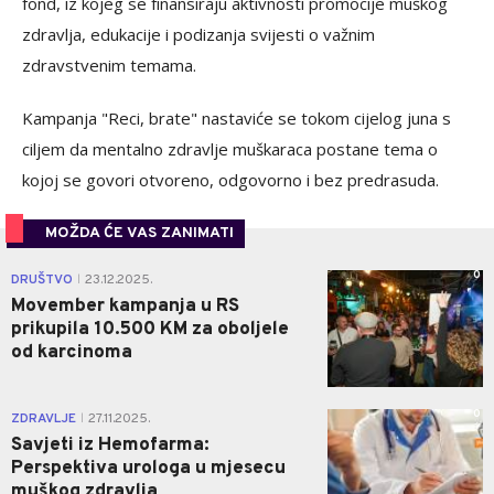
fond, iz kojeg se finansiraju aktivnosti promocije muškog
zdravlja, edukacije i podizanja svijesti o važnim
zdravstvenim temama.
Kampanja "Reci, brate" nastaviće se tokom cijelog juna s
ciljem da mentalno zdravlje muškaraca postane tema o
kojoj se govori otvoreno, odgovorno i bez predrasuda.
MOŽDA ĆE VAS ZANIMATI
0
DRUŠTVO
23.12.2025.
|
Movember kampanja u RS
prikupila 10.500 KM za oboljele
od karcinoma
0
ZDRAVLJE
27.11.2025.
|
Savjeti iz Hemofarma:
Perspektiva urologa u mjesecu
muškog zdravlja