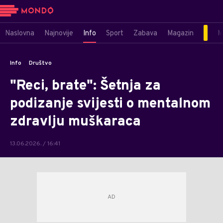
Naslovna
Najnovije
Info
Sport
Zabava
Magazin
M
Info
Društvo
"Reci, brate": Šetnja za
podizanje svijesti o mentalnom
zdravlju muškaraca
13.06.2026. / 16:41