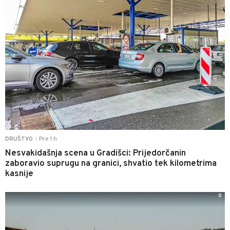
Pre 1 h
DRUŠTVO
|
Nesvakidašnja scena u Gradišci: Prijedorčanin
zaboravio suprugu na granici, shvatio tek kilometrima
kasnije
0