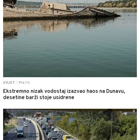
Pre 1 h
SVIJET
|
Ekstremno nizak vodostaj izazvao haos na Dunavu,
desetine barži stoje usidrene
0