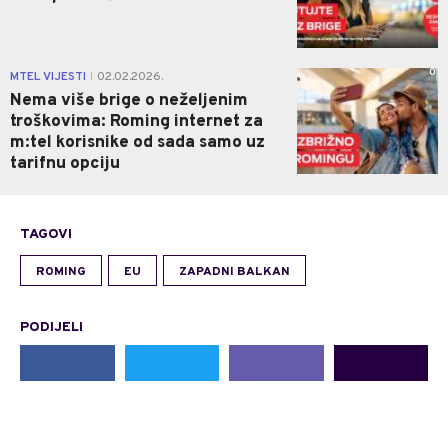
0
MTEL VIJESTI
02.02.2026.
|
Nema više brige o neželjenim
troškovima: Roming internet za
m:tel korisnike od sada samo uz
tarifnu opciju
TAGOVI
ROMING
EU
ZAPADNI BALKAN
PODIJELI