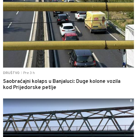
Pre 3 h
DRUŠTVO
|
Saobraćajni kolaps u Banjaluci: Duge kolone vozila
kod Prijedorske petlje
0