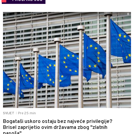
0
Pre 25 min
SVIJET
|
Bogataši uskoro ostaju bez najveće privilegije?
Brisel zaprijetio ovim državama zbog "zlatnih
pasoša"