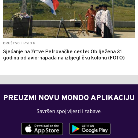
Pre 3 h
DRUŠTVO
|
Sjećanje na žrtve Petrovačke ceste: Obilježena 31
godina od avio-napada na izbjegličku kolonu (FOTO)
PREUZMI NOVU MONDO APLIKACIJU
Savršen spoj vijesti i zabave.