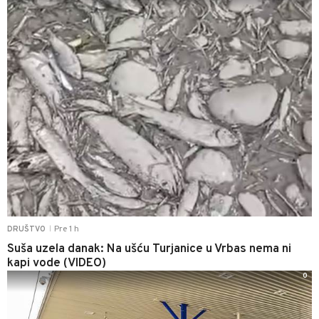
Pre 1 h
DRUŠTVO
|
Suša uzela danak: Na ušću Turjanice u Vrbas nema ni
kapi vode (VIDEO)
0