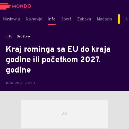
Naslovna
Najnovije
Info
Sport
Zabava
Magazin
M
Info
Društvo
Kraj rominga sa EU do kraja
godine ili početkom 2027.
godine
16.06.2026. / 12:10