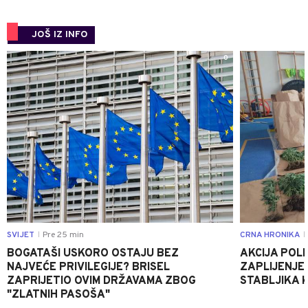
JOŠ IZ INFO
0
SVIJET
Pre 25 min
CRNA HRONIKA
|
|
BOGATAŠI USKORO OSTAJU BEZ
AKCIJA POLIC
NAJVEĆE PRIVILEGIJE? BRISEL
ZAPLIJENJEN
ZAPRIJETIO OVIM DRŽAVAMA ZBOG
STABLJIKA 
"ZLATNIH PASOŠA"