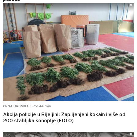
0
Pre 44 min
CRNA HRONIKA
|
Akcija policije u Bijeljini: Zaplijenjeni kokain i više od
200 stabljika konoplje (FOTO)
0