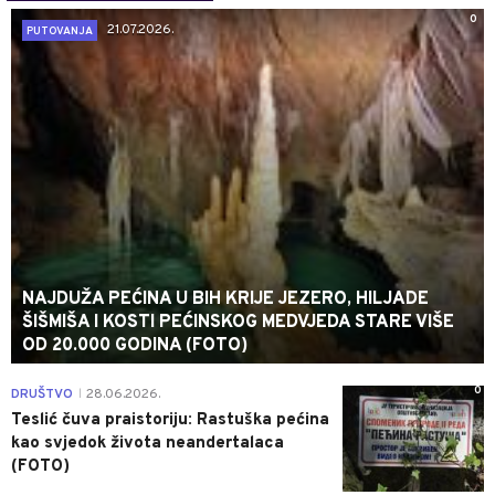
0
21.07.2026.
PUTOVANJA
NAJDUŽA PEĆINA U BIH KRIJE JEZERO, HILJADE
ŠIŠMIŠA I KOSTI PEĆINSKOG MEDVJEDA STARE VIŠE
OD 20.000 GODINA (FOTO)
0
DRUŠTVO
28.06.2026.
|
Teslić čuva praistoriju: Rastuška pećina
kao svjedok života neandertalaca
(FOTO)