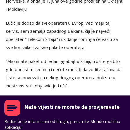
Norveška, a onda je 1. juna ove godine proširen na Ukrajinu
i Moldaviju.
Lučić je dodao da svi operateri u Evropi već imaju taj
servis, sem zemalja zapadnog Balkana, čiji je najveći
operater "Telekom Srbija" i ukidanje rominga će važiti za
sve korisnike i za sve pakete operatera.
"Ako imate paket od jedan gigabajt u Srbiji, trošite ga bilo
gde pod istim cenama i nećete morati da vodite računa da
li ste se povezali na nekog drugog operatera dok ste u
inostranstvu", objasnio je Lučić.
Naše vijesti ne morate da provjeravate
Budite bolje informisani od drugih, preuzmite Mondo mobilnu
aplikaciju