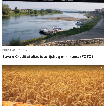
Pre 3 h
DRUŠTVO
|
Sava u Gradišci blizu istorijskog minimuma (FOTO)
0