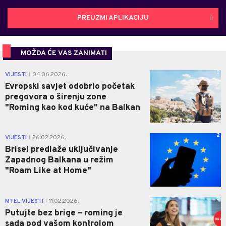
PREUZMI APLIKACIJU
MOŽDA ĆE VAS ZANIMATI
0
VIJESTI
04.06.2026.
|
Evropski savjet odobrio početak
pregovora o širenju zone
"Roming kao kod kuće" na Balkan
2
VIJESTI
26.02.2026.
|
Brisel predlaže uključivanje
Zapadnog Balkana u režim
"Roam Like at Home"
0
MTEL VIJESTI
11.02.2026.
|
Putujte bez brige – roming je
sada pod vašom kontrolom