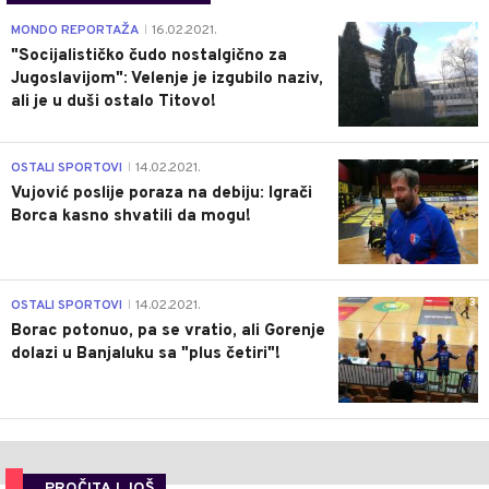
4
MONDO REPORTAŽA
16.02.2021.
|
"Socijalističko čudo nostalgično za
Jugoslavijom": Velenje je izgubilo naziv,
ali je u duši ostalo Titovo!
1
OSTALI SPORTOVI
14.02.2021.
|
Vujović poslije poraza na debiju: Igrači
Borca kasno shvatili da mogu!
3
OSTALI SPORTOVI
14.02.2021.
|
Borac potonuo, pa se vratio, ali Gorenje
dolazi u Banjaluku sa "plus četiri"!
PROČITAJ JOŠ