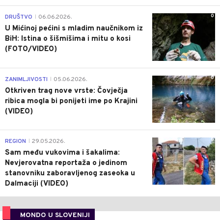
0
DRUŠTVO
06.06.2026.
|
U Mićinoj pećini s mladim naučnikom iz
BiH: Istina o šišmišima i mitu o kosi
(FOTO/VIDEO)
0
ZANIMLJIVOSTI
05.06.2026.
|
Otkriven trag nove vrste: Čovječja
ribica mogla bi ponijeti ime po Krajini
(VIDEO)
0
REGION
29.05.2026.
|
Sam među vukovima i šakalima:
Nevjerovatna reportaža o jedinom
stanovniku zaboravljenog zaseoka u
Dalmaciji (VIDEO)
MONDO U SLOVENIJI