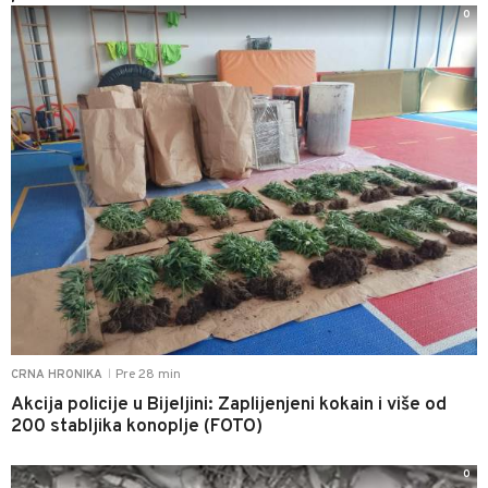
0
Pre 28 min
CRNA HRONIKA
|
Akcija policije u Bijeljini: Zaplijenjeni kokain i više od
200 stabljika konoplje (FOTO)
0