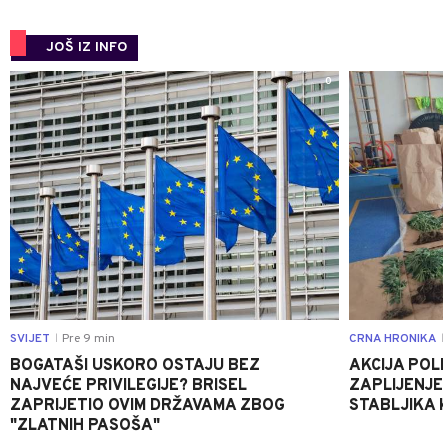
JOŠ IZ INFO
0
SVIJET
Pre 9 min
CRNA HRONIKA
|
|
BOGATAŠI USKORO OSTAJU BEZ
AKCIJA POLIC
NAJVEĆE PRIVILEGIJE? BRISEL
ZAPLIJENJEN
ZAPRIJETIO OVIM DRŽAVAMA ZBOG
STABLJIKA 
"ZLATNIH PASOŠA"