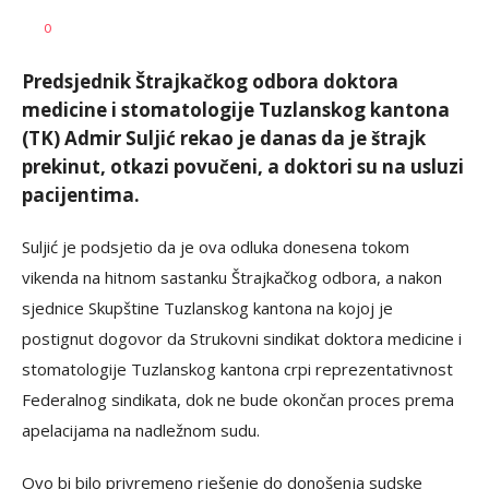
SRNA
AUTOR
0
1
Predsjednik Štrajkačkog odbora doktora
medicine i stomatologije Tuzlanskog kantona
(TK) Admir Suljić rekao je danas da je štrajk
prekinut, otkazi povučeni, a doktori su na usluzi
pacijentima.
Suljić je podsjetio da je ova odluka donesena tokom
vikenda na hitnom sastanku Štrajkačkog odbora, a nakon
sjednice Skupštine Tuzlanskog kantona na kojoj je
postignut dogovor da Strukovni sindikat doktora medicine i
stomatologije Tuzlanskog kantona crpi reprezentativnost
Federalnog sindikata, dok ne bude okončan proces prema
apelacijama na nadležnom sudu.
Ovo bi bilo privremeno rješenje do donošenja sudske