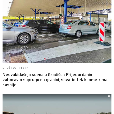
Pre 1 h
DRUŠTVO
|
Nesvakidašnja scena u Gradišci: Prijedorčanin
zaboravio suprugu na granici, shvatio tek kilometrima
kasnije
0