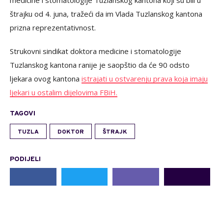
medicine i stomatologije Tuzlanskog kantona koji su bili u
štrajku od 4. juna, tražeći da im Vlada Tuzlanskog kantona
prizna reprezentativnost.
Strukovni sindikat doktora medicine i stomatologije
Tuzlanskog kantona ranije je saopštio da će 90 odsto
ljekara ovog kantona
istrajati u ostvarenju prava koja imaju
ljekari u ostalim dijelovima FBiH.
TAGOVI
TUZLA
DOKTOR
ŠTRAJK
PODIJELI