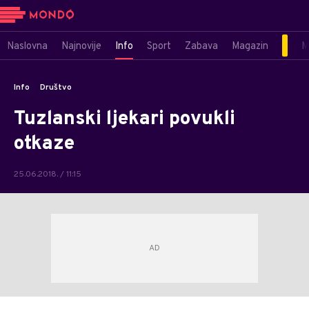
Naslovna
Najnovije
Info
Sport
Zabava
Magazin
M
Info
Društvo
Tuzlanski ljekari povukli
otkaze
25.06.2018. / 11:15