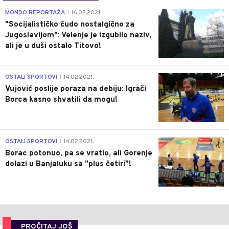
4
MONDO REPORTAŽA
16.02.2021.
|
"Socijalističko čudo nostalgično za
Jugoslavijom": Velenje je izgubilo naziv,
ali je u duši ostalo Titovo!
1
OSTALI SPORTOVI
14.02.2021.
|
Vujović poslije poraza na debiju: Igrači
Borca kasno shvatili da mogu!
3
OSTALI SPORTOVI
14.02.2021.
|
Borac potonuo, pa se vratio, ali Gorenje
dolazi u Banjaluku sa "plus četiri"!
PROČITAJ JOŠ