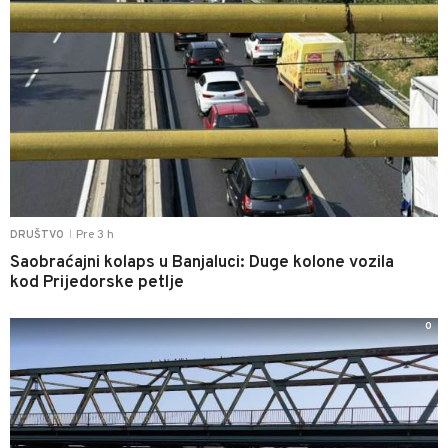
Pre 3 h
DRUŠTVO
|
Saobraćajni kolaps u Banjaluci: Duge kolone vozila
kod Prijedorske petlje
0