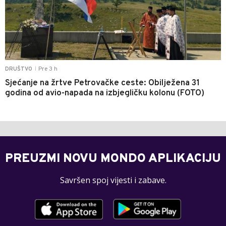
Pre 3 h
DRUŠTVO
|
Sjećanje na žrtve Petrovačke ceste: Obilježena 31
godina od avio-napada na izbjegličku kolonu (FOTO)
PREUZMI NOVU MONDO APLIKACIJU
Savršen spoj vijesti i zabave.