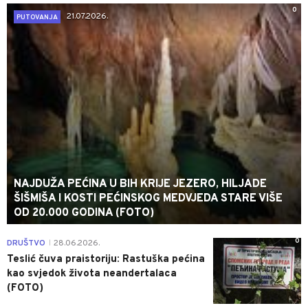
0
21.07.2026.
PUTOVANJA
NAJDUŽA PEĆINA U BIH KRIJE JEZERO, HILJADE
ŠIŠMIŠA I KOSTI PEĆINSKOG MEDVJEDA STARE VIŠE
OD 20.000 GODINA (FOTO)
0
DRUŠTVO
28.06.2026.
|
Teslić čuva praistoriju: Rastuška pećina
kao svjedok života neandertalaca
(FOTO)