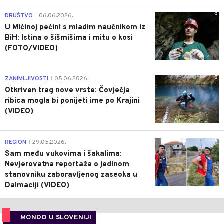
0
DRUŠTVO
06.06.2026.
|
U Mićinoj pećini s mladim naučnikom iz
BiH: Istina o šišmišima i mitu o kosi
(FOTO/VIDEO)
0
ZANIMLJIVOSTI
05.06.2026.
|
Otkriven trag nove vrste: Čovječja
ribica mogla bi ponijeti ime po Krajini
(VIDEO)
0
REGION
29.05.2026.
|
Sam među vukovima i šakalima:
Nevjerovatna reportaža o jedinom
stanovniku zaboravljenog zaseoka u
Dalmaciji (VIDEO)
MONDO U SLOVENIJI