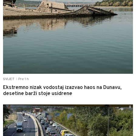
Pre 1 h
SVIJET
|
Ekstremno nizak vodostaj izazvao haos na Dunavu,
desetine barži stoje usidrene
0