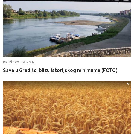
Pre 3 h
DRUŠTVO
|
Sava u Gradišci blizu istorijskog minimuma (FOTO)
0