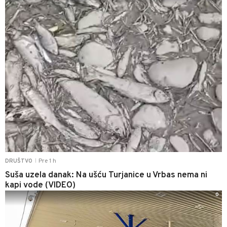
Pre 1 h
DRUŠTVO
|
Suša uzela danak: Na ušću Turjanice u Vrbas nema ni
kapi vode (VIDEO)
0