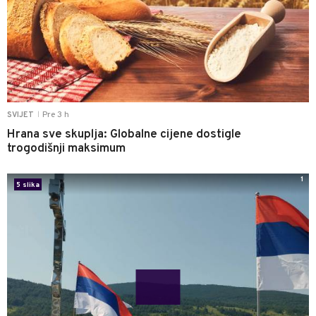
Pre 3 h
SVIJET
|
Hrana sve skuplja: Globalne cijene dostigle
trogodišnji maksimum
1
5 slika