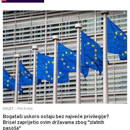
0
Pre 9 min
SVIJET
|
Bogataši uskoro ostaju bez najveće privilegije?
Brisel zaprijetio ovim državama zbog "zlatnih
pasoša"