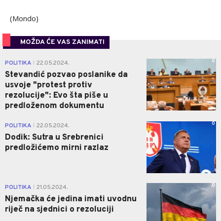
(Mondo)
MOŽDA ĆE VAS ZANIMATI
0
POLITIKA
22.05.2024.
|
Stevandić pozvao poslanike da
usvoje "protest protiv
rezolucije": Evo šta piše u
predloženom dokumentu
0
POLITIKA
22.05.2024.
|
Dodik: Sutra u Srebrenici
predložićemo mirni razlaz
0
POLITIKA
21.05.2024.
|
Njemačka će jedina imati uvodnu
riječ na sjednici o rezoluciji