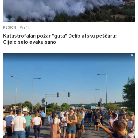
Pre 1 h
REGION
|
Katastrofalan požar "guta" Deliblatsku peščaru:
Cijelo selo evakuisano
0