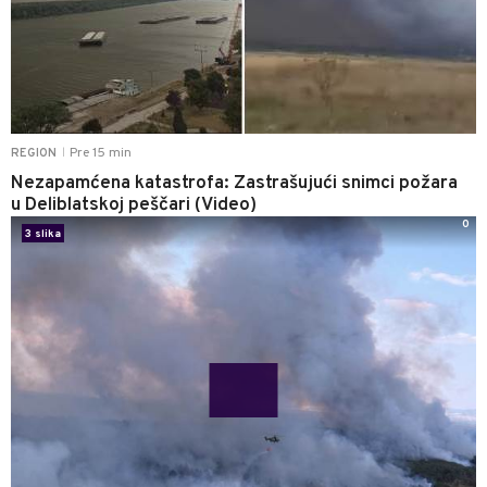
Pre 15 min
REGION
|
Nezapamćena katastrofa: Zastrašujući snimci požara
u Deliblatskoj peščari (Video)
0
3 slika