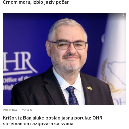
Crnom moru, izbio jeziv požar
0
Pre 4 h
POLITIKA
|
Krišok iz Banjaluke poslao jasnu poruku: OHR
spreman da razgovara sa svima