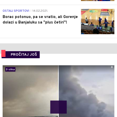
3
OSTALI SPORTOVI
14.02.2021.
|
Borac potonuo, pa se vratio, ali Gorenje
dolazi u Banjaluku sa "plus četiri"!
PROČITAJ JOŠ
0
3 slika