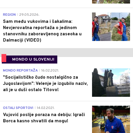
0
REGION
29.05.2026.
|
Sam među vukovima i šakalima:
Nevjerovatna reportaža o jedinom
stanovniku zaboravljenog zaseoka u
Dalmaciji (VIDEO)
MONDO U SLOVENIJI
4
MONDO REPORTAŽA
16.02.2021.
|
"Socijalističko čudo nostalgično za
Jugoslavijom": Velenje je izgubilo naziv,
ali je u duši ostalo Titovo!
1
OSTALI SPORTOVI
14.02.2021.
|
Vujović poslije poraza na debiju: Igrači
Borca kasno shvatili da mogu!