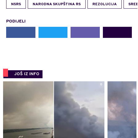
NSRS
NARODNA SKUPŠTINA RS
REZOLUCIJA
SRE
PODIJELI
JOŠ IZ INFO
0