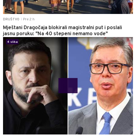
Pre 2 h
DRUŠTVO
|
Mještani Dragočaja blokirali magistralni put i poslali
jasnu poruku: "Na 40 stepeni nemamo vode"
0
4 slika