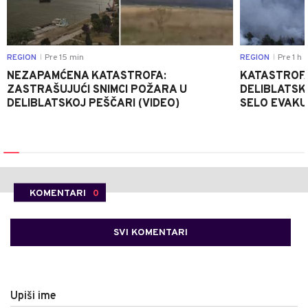
REGION
Pre 15 min
REGION
Pre 1 h
|
|
NEZAPAMĆENA KATASTROFA:
KATASTROFA
ZASTRAŠUJUĆI SNIMCI POŽARA U
DELIBLATSK
DELIBLATSKOJ PEŠČARI (VIDEO)
SELO EVAKU
KOMENTARI
0
SVI KOMENTARI
Upiši ime