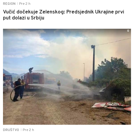
Pre 2 h
REGION
|
Vučić dočekuje Zelenskog: Predsjednik Ukrajine prvi
put dolazi u Srbiju
0
Pre 2 h
DRUŠTVO
|