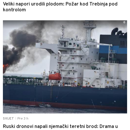
Veliki napori urodili plodom: Požar kod Trebinja pod
kontrolom
0
Pre 3 h
SVIJET
|
Ruski dronovi napali njemački teretni brod: Drama u