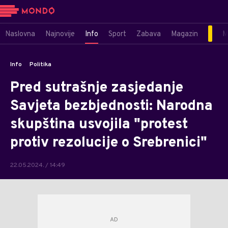
Naslovna
Najnovije
Info
Sport
Zabava
Magazin
M
Info
Politika
Pred sutrašnje zasjedanje
Savjeta bezbjednosti: Narodna
skupština usvojila "protest
protiv rezolucije o Srebrenici"
22.05.2024. / 14:49