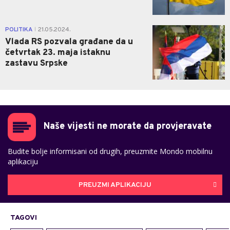
0
POLITIKA
21.05.2024.
|
Vlada RS pozvala građane da u
četvrtak 23. maja istaknu
zastavu Srpske
Naše vijesti ne morate da provjeravate
Budite bolje informisani od drugih, preuzmite Mondo mobilnu
aplikaciju
PREUZMI APLIKACIJU
TAGOVI