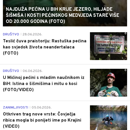
NAJDUŽA PEĆINA U BIH KRIJE JEZERO, HILJADE
ŠIŠMIŠA I KOSTI PEĆINSKOG MEDVJEDA STARE VIŠE
OD 20.000 GODINA (FOTO)
0
DRUŠTVO
28.06.2026.
|
Teslić čuva praistoriju: Rastuška pećina
kao svjedok života neandertalaca
(FOTO)
0
DRUŠTVO
06.06.2026.
|
U Mićinoj pećini s mladim naučnikom iz
BiH: Istina o šišmišima i mitu o kosi
(FOTO/VIDEO)
0
ZANIMLJIVOSTI
05.06.2026.
|
Otkriven trag nove vrste: Čovječja
ribica mogla bi ponijeti ime po Krajini
(VIDEO)