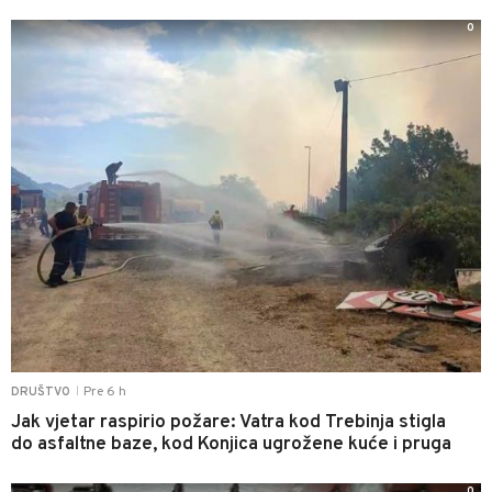
0
Pre 6 h
DRUŠTVO
|
Jak vjetar raspirio požare: Vatra kod Trebinja stigla
do asfaltne baze, kod Konjica ugrožene kuće i pruga
0