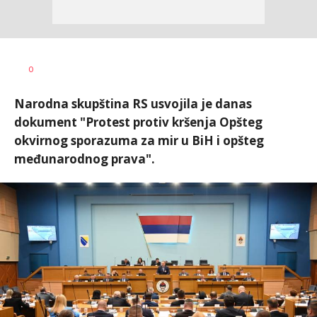
Dragana
AUTOR
0
Božić
Narodna skupština RS usvojila je danas
dokument "Protest protiv kršenja Opšteg
okvirnog sporazuma za mir u BiH i opšteg
međunarodnog prava".