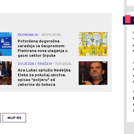
0
0
EKONOMIJA
30.05.2026.
|
Potvrđena dugoročna
saradnja sa Gaspromom:
Planirana nova ulaganja u
gasni sektor Srpske
0
1
ZVIJEZDE I TRAČEVI
11.01.2026.
|
Aca Lukas optužio Nedeljka
Eleka za pokušaj ubistva,
opisao "potjeru" od
Jahorine do Sokoca
MUP RS