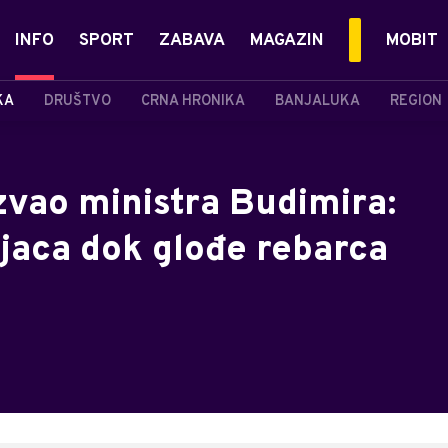
INFO
SPORT
ZABAVA
MAGAZIN
MOBIT
KA
DRUŠTVO
CRNA HRONIKA
BANJALUKA
REGION
zvao ministra Budimira:
ajaca dok glođe rebarca