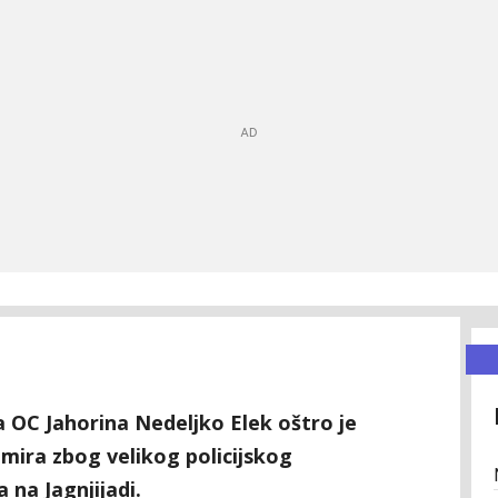
OC Jahorina Nedeljko Elek oštro je
imira zbog velikog policijskog
 na Jagnjijadi.