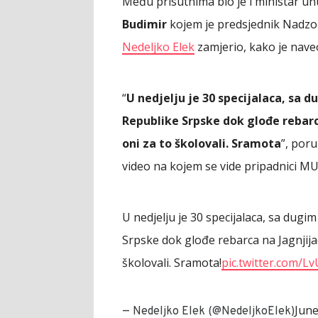
Među prisutnima bio je i ministar u
Budimir
kojem je predsjednik Nadzo
Nedeljko Elek
zamjerio, kako je naveo
“
U nedjelju je 30 specijalaca, sa 
Republike Srpske dok glođe rebarc
oni za to školovali. Sramota
”, por
video na kojem se vide pripadnici MU
U nedjelju je 30 specijalaca, sa dugi
Srpske dok glođe rebarca na Jagnjija
školovali. Sramota!
pic.twitter.com/Lv
June
— Nedeljko Elek (@NedeljkoElek)