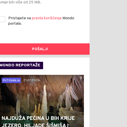
smije biti više od 25 MB.
Pristajete na
pravila korišćenja
Mondo
portala.
POŠALJI
MONDO REPORTAŽE
0
21.07.2026.
PUTOVANJA
NAJDUŽA PEĆINA U BIH KRIJE
JEZERO, HILJADE ŠIŠMIŠA I