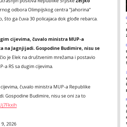
nutrašnjih poslova Republike Srpske
Željko
rnog odbora Olimpijskog centra "Jahorina"
, što ga čuva 30 policajaca dok glođe rebarca.
dugim cijevima, čuvalo ministra MUP-a
a na Jagnjijadi. Gospodine Budimire, nisu se
učio je Elek na društvenim mrežama i postavio
P-a RS sa dugim cijevima.
m cijevima, čuvalo ministra MUP-a Republike
di. Gospodine Budimire, nisu se oni za to
Uj7Fkxih
 9, 2026