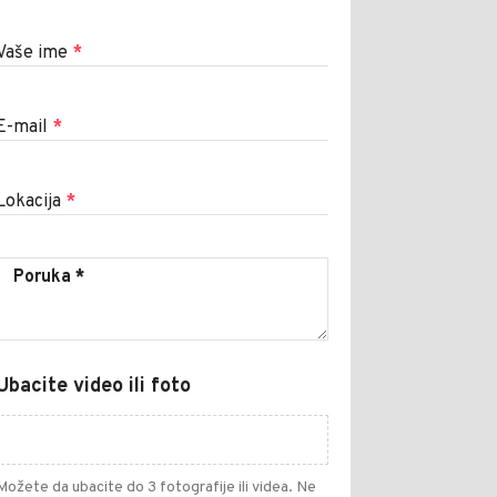
Vaše ime
*
E-mail
*
Lokacija
*
Ubacite video ili foto
Možete da ubacite do 3 fotografije ili videa. Ne