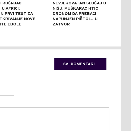
STRUČNJACI
NEVJEROVATAN SLUČAJ U
SAB
U AFRICI:
NIŠU: MUŠKARAC HTIO
NES
N PRVI TEST ZA
DRONOM DA PREBACI
UNIŠ
TKRIVANJE NOVE
NAPUNJEN PIŠTOLJ U
REZ
NTE EBOLE
ZATVOR
REK
SVI KOMENTARI