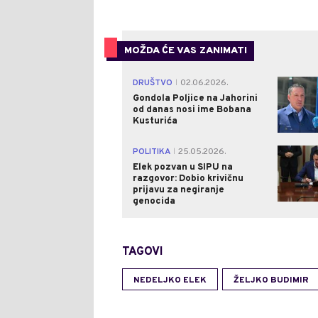
MOŽDA ĆE VAS ZANIMATI
DRUŠTVO
02.06.2026.
|
Gondola Poljice na Jahorini
od danas nosi ime Bobana
Kusturića
POLITIKA
25.05.2026.
|
Elek pozvan u SIPU na
razgovor: Dobio krivičnu
prijavu za negiranje
genocida
TAGOVI
NEDELJKO ELEK
ŽELJKO BUDIMIR