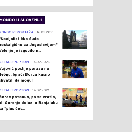
MONDO U SLOVENIJI
4
MONDO REPORTAŽA
16.02.2021.
|
"Socijalističko čudo
nostalgično za Jugoslavijom":
Velenje je izgubilo n...
1
OSTALI SPORTOVI
14.02.2021.
|
Vujović poslije poraza na
debiju: Igrači Borca kasno
shvatili da mogu!
3
OSTALI SPORTOVI
14.02.2021.
|
Borac potonuo, pa se vratio,
ali Gorenje dolazi u Banjaluku
sa "plus čet...