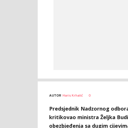
AUTOR
Haris Krhalić
0
Predsjednik Nadzornog odbora 
kritikovao ministra Željka Bud
obezbjeđenja sa dugim cijevima