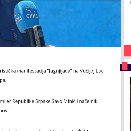
istička manifestacija "Jagnjijada" na Vučijoj Luci
pa.
emijer Republike Srpske Savo Minić i načelnik
nović.