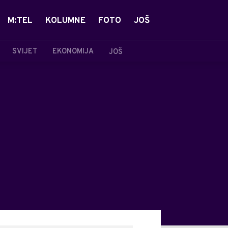
M:TEL
KOLUMNE
FOTO
JOŠ
SVIJET
EKONOMIJA
JOŠ