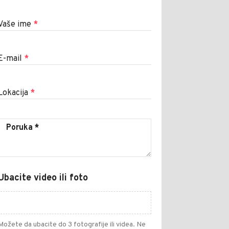
Vaše ime
*
E-mail
*
Lokacija
*
Ubacite video ili foto
Možete da ubacite do 3 fotografije ili videa. Ne