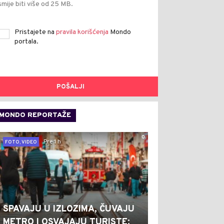
smije biti više od 25 MB.
Pristajete na
pravila korišćenja
Mondo
portala.
POŠALJI
MONDO REPORTAŽE
0
Pre 1 h
FOTO, VIDEO
SPAVAJU U IZLOZIMA, ČUVAJU
METRO I OSVAJAJU TURISTE: