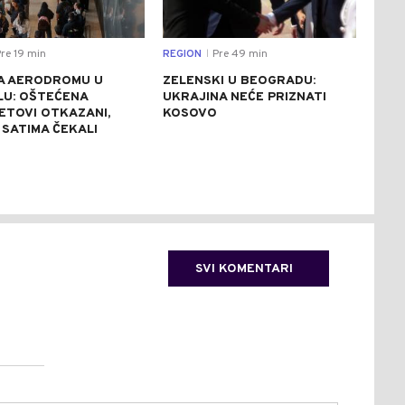
re 19 min
REGION
Pre 49 min
DRU
|
A AERODROMU U
ZELENSKI U BEOGRADU:
KON
LU: OŠTEĆENA
UKRAJINA NEĆE PRIZNATI
UGA
LETOVI OTKAZANI,
KOSOVO
TRE
 SATIMA ČEKALI
TER
SVI KOMENTARI