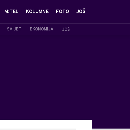
M:TEL
KOLUMNE
FOTO
JOŠ
SVIJET
EKONOMIJA
JOŠ