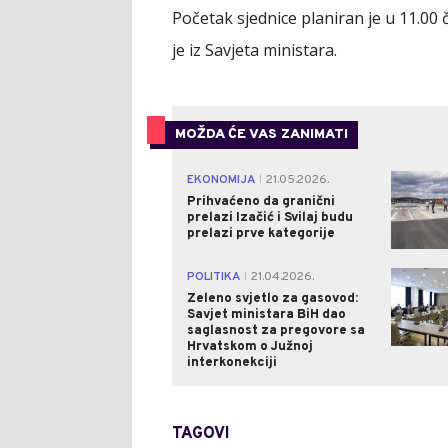
Početak sjednice planiran je u 11.00 č
je iz Savjeta ministara.
MOŽDA ĆE VAS ZANIMATI
EKONOMIJA
21.05.2026.
|
Prihvaćeno da granični
prelazi Izačić i Svilaj budu
prelazi prve kategorije
POLITIKA
21.04.2026.
|
Zeleno svjetlo za gasovod:
Savjet ministara BiH dao
saglasnost za pregovore sa
Hrvatskom o Južnoj
interkonekciji
TAGOVI