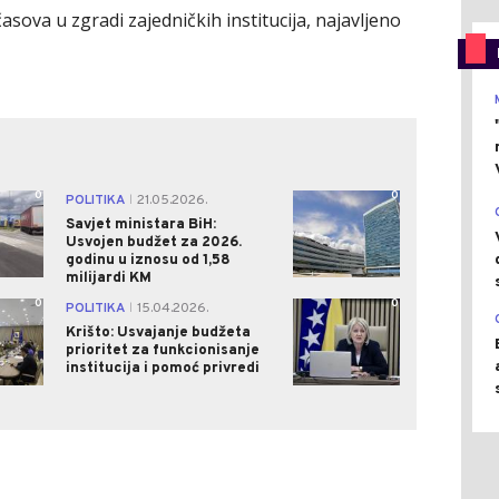
asova u zgradi zajedničkih institucija, najavljeno
0
0
POLITIKA
21.05.2026.
|
Savjet ministara BiH:
Usvojen budžet za 2026.
godinu u iznosu od 1,58
milijardi KM
0
0
POLITIKA
15.04.2026.
|
Krišto: Usvajanje budžeta
prioritet za funkcionisanje
institucija i pomoć privredi