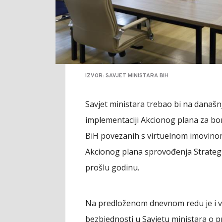
IZVOR: SAVJET MINISTARA BIH
Savjet ministara trebao bi na današnj
implementaciji Akcionog plana za bor
BiH povezanih s virtuelnom imovinom z
Akcionog plana sprovođenja Strategi
prošlu godinu.
Na predloženom dnevnom redu je i vi
bezbjednosti u Savjetu ministara o p