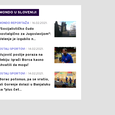
MONDO U SLOVENIJI
4
MONDO REPORTAŽA
16.02.2021.
|
"Socijalističko čudo
nostalgično za Jugoslavijom":
Velenje je izgubilo n...
1
OSTALI SPORTOVI
14.02.2021.
|
Vujović poslije poraza na
debiju: Igrači Borca kasno
shvatili da mogu!
3
OSTALI SPORTOVI
14.02.2021.
|
Borac potonuo, pa se vratio,
ali Gorenje dolazi u Banjaluku
sa "plus čet...