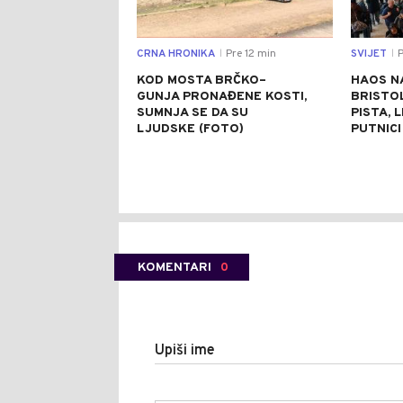
CRNA HRONIKA
Pre 12 min
SVIJET
P
|
|
KOD MOSTA BRČKO–
HAOS N
GUNJA PRONAĐENE KOSTI,
BRISTO
SUMNJA SE DA SU
PISTA, 
LJUDSKE (FOTO)
PUTNICI
KOMENTARI
0
Upiši ime