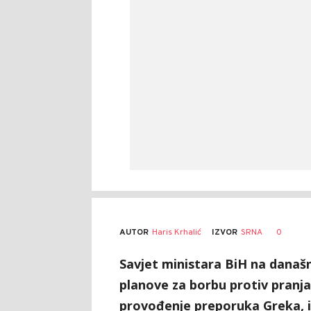
AUTOR
Haris Krhalić
0
IZVOR
SRNA
Savjet ministara BiH na današn
planove za borbu protiv pranj
provođenje preporuka Greka, iz