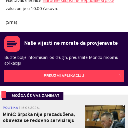
Nastavak sjednice
Narodne skupštine Republike Srpske
zakazan je u 10.00 časova.
(Srna)
Naše vijesti ne morate da provjeravate
Budite bolje informisani od drugih, preuzmite Mondo mobilnu
aplikaciju
PREUZMI APLIKACIJU
MOŽDA ĆE VAS ZANIMATI
0
POLITIKA
16.06.2026.
|
Minić: Srpska nije prezadužena,
obaveze se redovno servisiraju