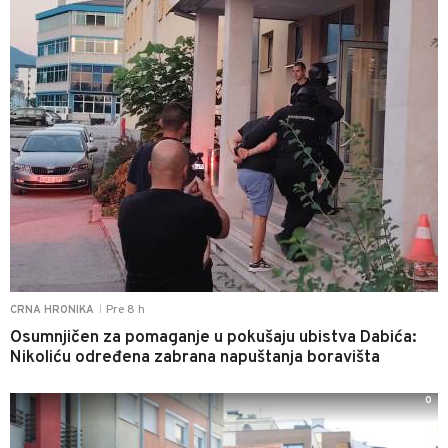
Pre 8 h
CRNA HRONIKA
|
Osumnjičen za pomaganje u pokušaju ubistva Dabića:
Nikoliću određena zabrana napuštanja boravišta
0