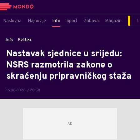
Naslovna
Najnovije
Info
Sport
Zabava
Magazin
M
Info
Politika
Nastavak sjednice u srijedu:
NSRS razmotrila zakone o
skraćenju pripravničkog staža
16.06.2026. / 20:58