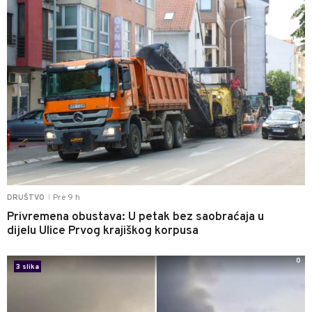
Pre 9 h
DRUŠTVO
|
Privremena obustava: U petak bez saobraćaja u
dijelu Ulice Prvog krajiškog korpusa
0
3 slika