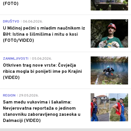
(FOTO)
0
DRUŠTVO
06.06.2026.
|
U Mićinoj pećini s mladim naučnikom iz
BiH: Istina o šišmišima i mitu o kosi
(FOTO/VIDEO)
0
ZANIMLJIVOSTI
05.06.2026.
|
Otkriven trag nove vrste: Čovječja
ribica mogla bi ponijeti ime po Krajini
(VIDEO)
0
REGION
29.05.2026.
|
Sam među vukovima i šakalima:
Nevjerovatna reportaža o jedinom
stanovniku zaboravljenog zaseoka u
Dalmaciji (VIDEO)