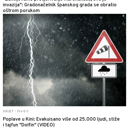
invazija": Gradonačelnik španskog grada se obratio
oštrom porukom
0
Pre 8 h
SVIJET
|
Poplave u Kini: Evakuisano više od 25.000 ljudi, stiže
i tajfun "Dolfin" (VIDEO)