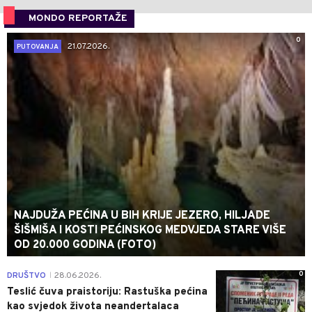
MONDO REPORTAŽE
0
21.07.2026.
PUTOVANJA
NAJDUŽA PEĆINA U BIH KRIJE JEZERO, HILJADE
ŠIŠMIŠA I KOSTI PEĆINSKOG MEDVJEDA STARE VIŠE
OD 20.000 GODINA (FOTO)
0
DRUŠTVO
28.06.2026.
|
Teslić čuva praistoriju: Rastuška pećina
kao svjedok života neandertalaca