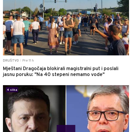
Pre 11 h
DRUŠTVO
|
Mještani Dragočaja blokirali magistralni put i poslali
jasnu poruku: "Na 40 stepeni nemamo vode"
1
4 slika