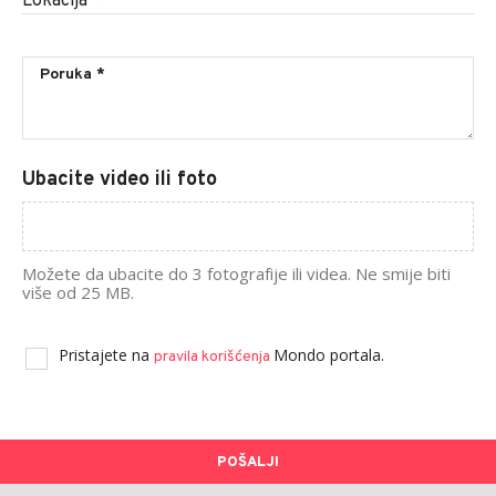
Lokacija
*
Ubacite video ili foto
Možete da ubacite do 3 fotografije ili videa. Ne smije biti
više od 25 MB.
Pristajete na
Mondo portala.
pravila korišćenja
POŠALJI