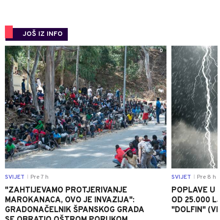
JOŠ IZ INFO
0
SVIJET
Pre 7 h
SVIJET
Pre 8 h
|
|
"ZAHTIJEVAMO PROTJERIVANJE
POPLAVE U K
MAROKANACA, OVO JE INVAZIJA":
OD 25.000 LJ
GRADONAČELNIK ŠPANSKOG GRADA
"DOLFIN" (V