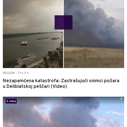
Pre 9 h
REGION
|
Nezapamćena katastrofa: Zastrašujući snimci požara
u Deliblatskoj peščari (Video)
0
3 slika