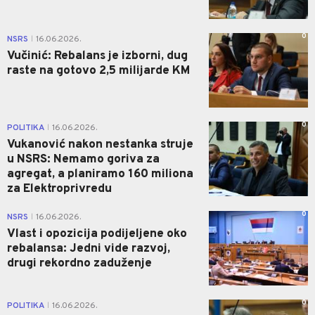
0
NSRS
16.06.2026.
|
Vučinić: Rebalans je izborni, dug
raste na gotovo 2,5 milijarde KM
0
POLITIKA
16.06.2026.
|
Vukanović nakon nestanka struje
u NSRS: Nemamo goriva za
agregat, a planiramo 160 miliona
za Elektroprivredu
0
NSRS
16.06.2026.
|
Vlast i opozicija podijeljene oko
rebalansa: Jedni vide razvoj,
drugi rekordno zaduženje
0
POLITIKA
16.06.2026.
|