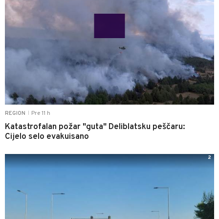
Pre 11 h
REGION
|
Katastrofalan požar "guta" Deliblatsku peščaru:
Cijelo selo evakuisano
2