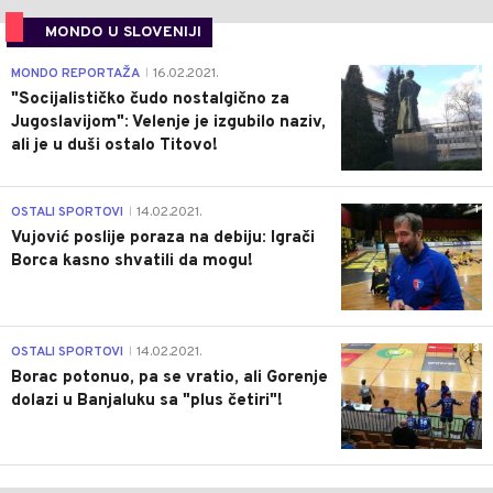
MONDO U SLOVENIJI
4
MONDO REPORTAŽA
16.02.2021.
|
"Socijalističko čudo nostalgično za
Jugoslavijom": Velenje je izgubilo naziv,
ali je u duši ostalo Titovo!
1
OSTALI SPORTOVI
14.02.2021.
|
Vujović poslije poraza na debiju: Igrači
Borca kasno shvatili da mogu!
3
OSTALI SPORTOVI
14.02.2021.
|
Borac potonuo, pa se vratio, ali Gorenje
dolazi u Banjaluku sa "plus četiri"!