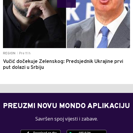
Pre 11 h
REGION
|
Vučić dočekuje Zelenskog: Predsjednik Ukrajine prvi
put dolazi u Srbiju
PREUZMI NOVU MONDO APLIKACIJU
Savršen spoj vijesti i zabave.