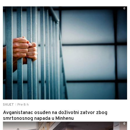
0
Pre 8 h
SVIJET
|
Avganistanac osuđen na doživotni zatvor zbog
smrtonosnog napada u Minhenu
0