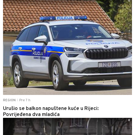
0
Pre 7 h
REGION
|
Urušio se balkon napuštene kuće u Rijeci:
Povrijeđena dva mladića
0