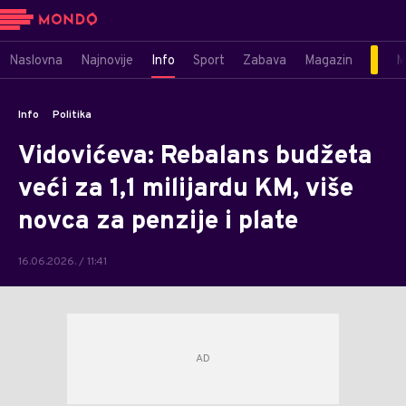
Naslovna
Najnovije
Info
Sport
Zabava
Magazin
M
Info
Politika
Vidovićeva: Rebalans budžeta
veći za 1,1 milijardu KM, više
novca za penzije i plate
16.06.2026. / 11:41