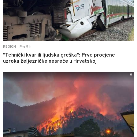
Pre 9 h
REGION
|
"Tehnički kvar ili ljudska greška": Prve procjene
uzroka željezničke nesreće u Hrvatskoj
0