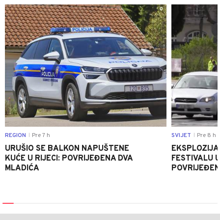
0
REGION
Pre 7 h
SVIJET
Pre 8 h
|
|
URUŠIO SE BALKON NAPUŠTENE
EKSPLOZIJA
KUĆE U RIJECI: POVRIJEĐENA DVA
FESTIVALU 
MLADIĆA
POVRIJEĐEN