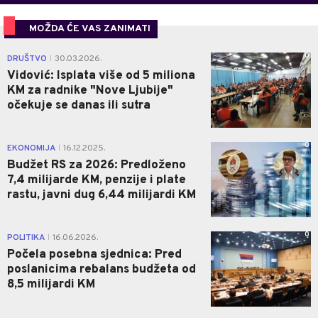
MOŽDA ĆE VAS ZANIMATI
0
DRUŠTVO
30.03.2026.
|
Vidović: Isplata više od 5 miliona
KM za radnike "Nove Ljubije"
očekuje se danas ili sutra
0
EKONOMIJA
16.12.2025.
|
Budžet RS za 2026: Predloženo
7,4 milijarde KM, penzije i plate
rastu, javni dug 6,44 milijardi KM
0
POLITIKA
16.06.2026.
|
Počela posebna sjednica: Pred
poslanicima rebalans budžeta od
8,5 milijardi KM