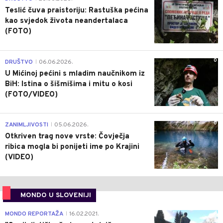
Teslić čuva praistoriju: Rastuška pećina
kao svjedok života neandertalaca
(FOTO)
0
DRUŠTVO
06.06.2026.
|
U Mićinoj pećini s mladim naučnikom iz
BiH: Istina o šišmišima i mitu o kosi
(FOTO/VIDEO)
0
ZANIMLJIVOSTI
05.06.2026.
|
Otkriven trag nove vrste: Čovječja
ribica mogla bi ponijeti ime po Krajini
(VIDEO)
MONDO U SLOVENIJI
4
MONDO REPORTAŽA
16.02.2021.
|