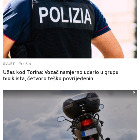
Pre 8 h
SVIJET
|
Užas kod Torina: Vozač namjerno udario u grupu
biciklista, četvoro teško povrijeđenih
0