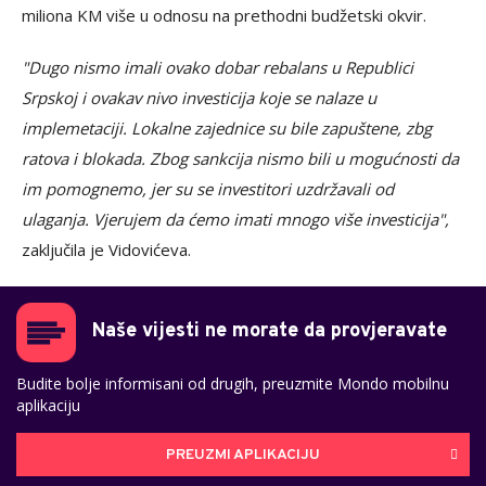
miliona KM više u odnosu na prethodni budžetski okvir.
"Dugo nismo imali ovako dobar rebalans u Republici
Srpskoj i ovakav nivo investicija koje se nalaze u
implemetaciji. Lokalne zajednice su bile zapuštene, zbg
ratova i blokada. Zbog sankcija nismo bili u mogućnosti da
im pomognemo, jer su se investitori uzdržavali od
ulaganja. Vjerujem da ćemo imati mnogo više investicija",
zaključila je Vidovićeva.
Naše vijesti ne morate da provjeravate
Budite bolje informisani od drugih, preuzmite Mondo mobilnu
aplikaciju
PREUZMI APLIKACIJU