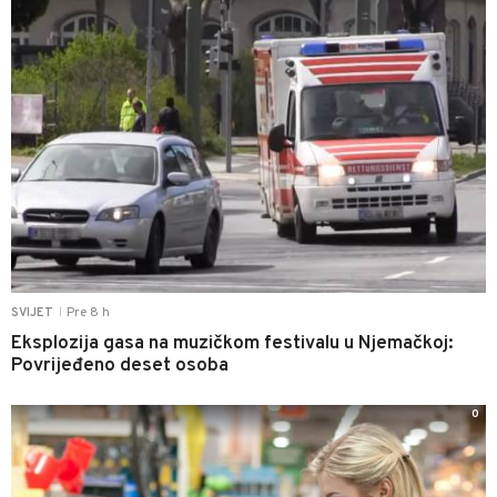
Pre 8 h
SVIJET
|
Eksplozija gasa na muzičkom festivalu u Njemačkoj:
Povrijeđeno deset osoba
0