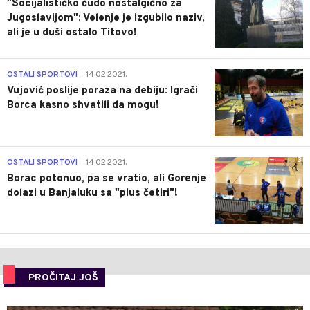
"Socijalističko čudo nostalgično za
Jugoslavijom": Velenje je izgubilo naziv,
ali je u duši ostalo Titovo!
1
OSTALI SPORTOVI
14.02.2021.
|
Vujović poslije poraza na debiju: Igrači
Borca kasno shvatili da mogu!
3
OSTALI SPORTOVI
14.02.2021.
|
Borac potonuo, pa se vratio, ali Gorenje
dolazi u Banjaluku sa "plus četiri"!
PROČITAJ JOŠ