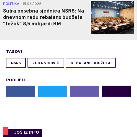
0
POLITIKA
15.06.2026.
|
Sutra posebna sjednica NSRS: Na
dnevnom redu rebalans budžeta
"težak" 8,5 milijardi KM
TAGOVI
NSRS
ZORA VIDOVIĆ
REBALANS BUDŽETA
PODIJELI
JOŠ IZ INFO