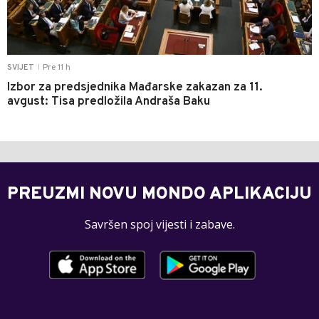
Pre 11 h
SVIJET
|
Izbor za predsjednika Mađarske zakazan za 11.
avgust: Tisa predložila Andraša Baku
PREUZMI NOVU MONDO APLIKACIJU
Savršen spoj vijesti i zabave.