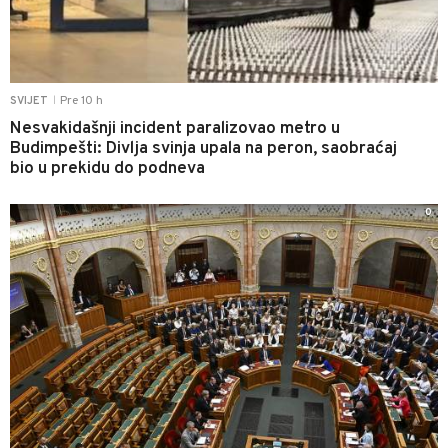
Pre 10 h
SVIJET
|
Nesvakidašnji incident paralizovao metro u
Budimpešti: Divlja svinja upala na peron, saobraćaj
bio u prekidu do podneva
0