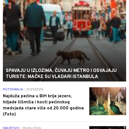
SPAVAJU U IZLOZIMA, ČUVAJU METRO I OSVAJAJU
TURISTE: MAČKE SU VLADARI ISTANBULA
0
PUTOVANJA
21.07.2026.
|
Najduža pećina u BiH krije jezero,
hiljade šišmiša i kosti pećinskog
medvjeda stare više od 20.000 godina
(Foto)
0
DRUŠTVO
28.06.2026.
|