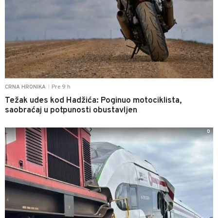
Pre 9 h
CRNA HRONIKA
|
Težak udes kod Hadžića: Poginuo motociklista,
saobraćaj u potpunosti obustavljen
0