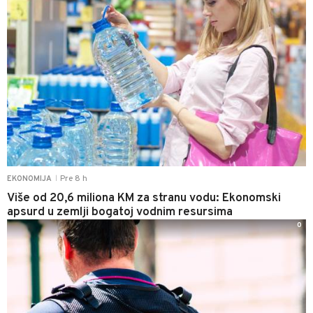
Pre 8 h
EKONOMIJA
|
Više od 20,6 miliona KM za stranu vodu: Ekonomski
apsurd u zemlji bogatoj vodnim resursima
0