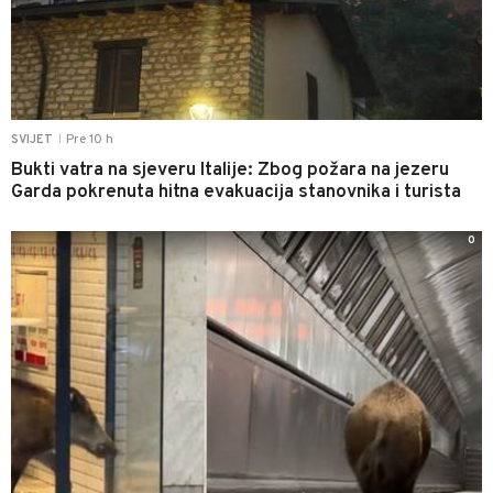
Pre 10 h
SVIJET
|
Bukti vatra na sjeveru Italije: Zbog požara na jezeru
Garda pokrenuta hitna evakuacija stanovnika i turista
0