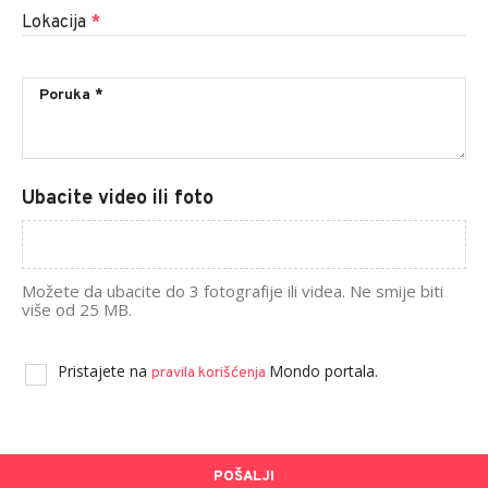
Lokacija
*
Ubacite video ili foto
Možete da ubacite do 3 fotografije ili videa. Ne smije biti
više od 25 MB.
Pristajete na
Mondo portala.
pravila korišćenja
POŠALJI