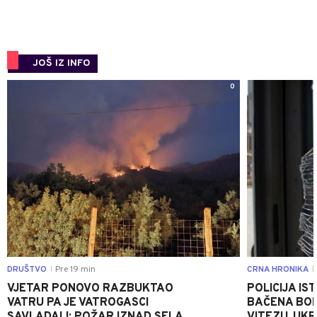
JOŠ IZ INFO
0
DRUŠTVO
Pre 19 min
CRNA HRONIKA
|
|
VJETAR PONOVO RAZBUKTAO
POLICIJA I
VATRU PA JE VATROGASCI
BAČENA BOM
SAVLADALI: POŽAR IZNAD SELA
VITEZU, UKR