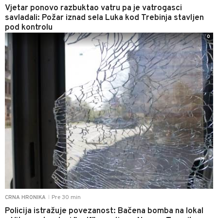
Vjetar ponovo razbuktao vatru pa je vatrogasci
savladali: Požar iznad sela Luka kod Trebinja stavljen
pod kontrolu
0
Pre 30 min
CRNA HRONIKA
|
Policija istražuje povezanost: Bačena bomba na lokal