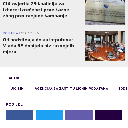
CIK ovjerila 29 koalicija za
izbore: Izrečene i prve kazne
zbog preuranjene kampanje
0
POLITIKA
18.06.2026.
|
Od podsticaja do auto-puteva:
Vlada RS donijela niz razvojnih
mjera
TAGOVI
UIO BIH
AGENCIJA ZA ZAŠTITU LIČNIH PODATAKA
IDD
PODIJELI