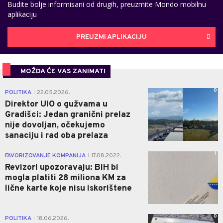
Budite bolje informisani od drugih, preuzmite Mondo mobilnu
aplikaciju
PREUZMI APLIKACIJU
MOŽDA ĆE VAS ZANIMATI
0
POLITIKA
22.05.2026.
|
Direktor UIO o gužvama u
Gradišci: Jedan granični prelaz
nije dovoljan, očekujemo
sanaciju i rad oba prelaza
1
FAVORIZOVANJE KOMPANIJA
17.08.2022.
|
Revizori upozoravaju: BiH bi
mogla platiti 28 miliona KM za
lične karte koje nisu iskorištene
0
POLITIKA
18.06.2026.
|