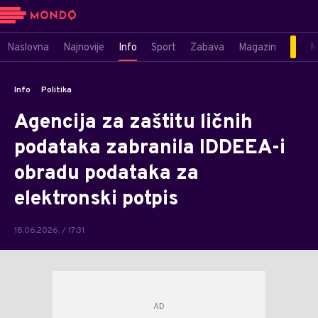
Naslovna
Najnovije
Info
Sport
Zabava
Magazin
M
Info
Politika
Agencija za zaštitu ličnih
podataka zabranila IDDEEA-i
obradu podataka za
elektronski potpis
18.06.2026. / 17:31