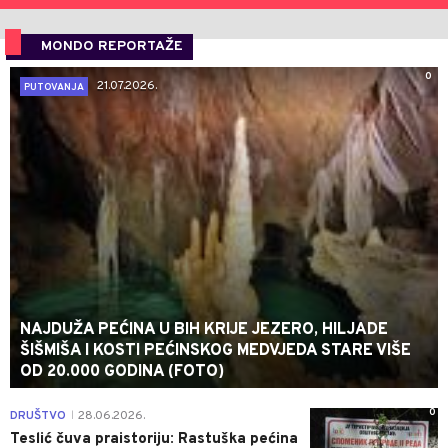
MONDO REPORTAŽE
0
21.07.2026.
PUTOVANJA
NAJDUŽA PEĆINA U BIH KRIJE JEZERO, HILJADE
ŠIŠMIŠA I KOSTI PEĆINSKOG MEDVJEDA STARE VIŠE
OD 20.000 GODINA (FOTO)
0
DRUŠTVO
28.06.2026.
|
Teslić čuva praistoriju: Rastuška pećina