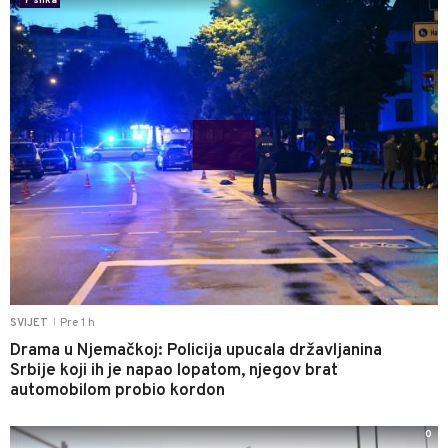
7 slika
Pre 1 h
SVIJET
|
Drama u Njemačkoj: Policija upucala državljanina
Srbije koji ih je napao lopatom, njegov brat
automobilom probio kordon
0