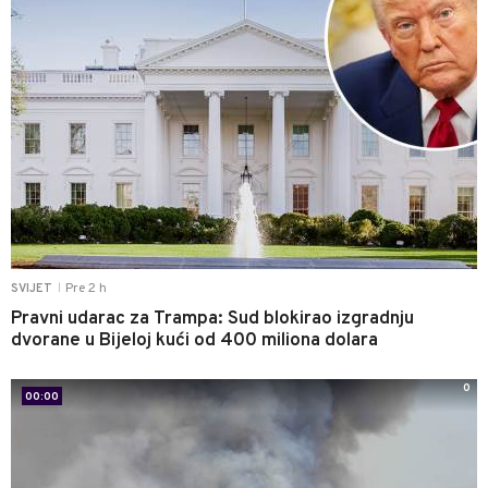
Pre 2 h
SVIJET
|
Pravni udarac za Trampa: Sud blokirao izgradnju
dvorane u Bijeloj kući od 400 miliona dolara
0
00:00