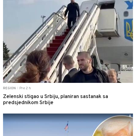
Pre 2 h
REGION
|
Zelenski stigao u Srbiju, planiran sastanak sa
predsjednikom Srbije
0