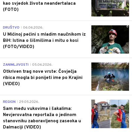
kao svjedok života neandertalaca
(FOTO)
0
DRUŠTVO
06.06.2026.
|
U Mićinoj pećini s mladim naučnikom iz
BiH: Istina o šišmišima i mitu o kosi
(FOTO/VIDEO)
0
ZANIMLJIVOSTI
05.06.2026.
|
Otkriven trag nove vrste: Čovječja
ribica mogla bi ponijeti ime po Krajini
(VIDEO)
0
REGION
29.05.2026.
|
Sam među vukovima i šakalima:
Nevjerovatna reportaža o jedinom
stanovniku zaboravljenog zaseoka u
Dalmaciji (VIDEO)