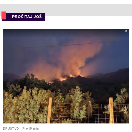
PROČITAJ JOŠ
0
Pre 19 min
DRUŠTVO
|