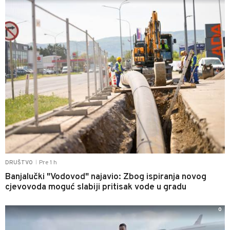
Pre 1 h
DRUŠTVO
|
Banjalučki "Vodovod" najavio: Zbog ispiranja novog
cjevovoda moguć slabiji pritisak vode u gradu
0