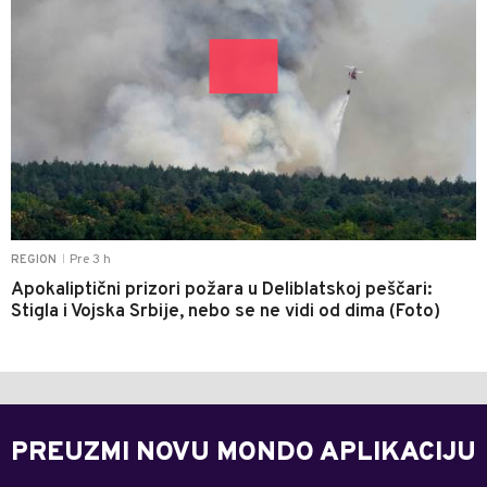
Pre 3 h
REGION
|
Apokaliptični prizori požara u Deliblatskoj peščari:
Stigla i Vojska Srbije, nebo se ne vidi od dima (Foto)
PREUZMI NOVU MONDO APLIKACIJU