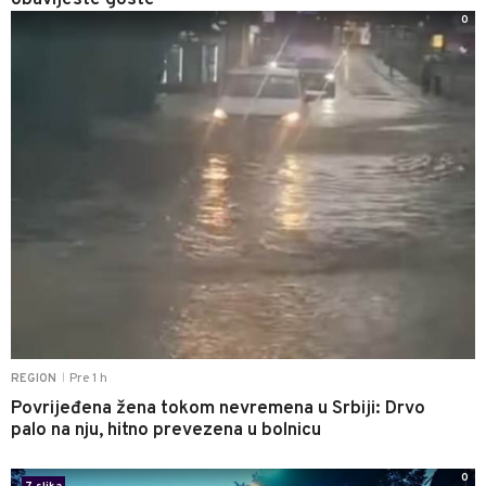
obavijeste goste
0
Pre 1 h
REGION
|
Povrijeđena žena tokom nevremena u Srbiji: Drvo
palo na nju, hitno prevezena u bolnicu
0