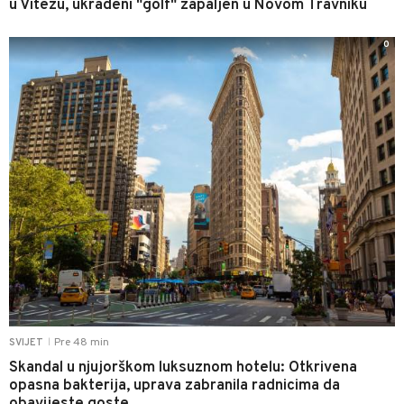
u Vitezu, ukradeni "golf" zapaljen u Novom Travniku
0
Pre 48 min
SVIJET
|
Skandal u njujorškom luksuznom hotelu: Otkrivena
opasna bakterija, uprava zabranila radnicima da