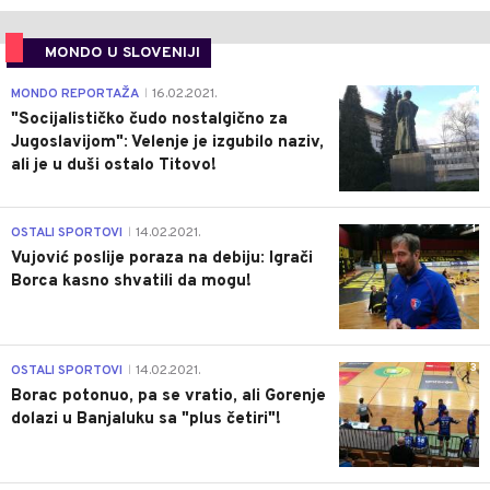
MONDO U SLOVENIJI
4
MONDO REPORTAŽA
16.02.2021.
|
"Socijalističko čudo nostalgično za
Jugoslavijom": Velenje je izgubilo naziv,
ali je u duši ostalo Titovo!
1
OSTALI SPORTOVI
14.02.2021.
|
Vujović poslije poraza na debiju: Igrači
Borca kasno shvatili da mogu!
3
OSTALI SPORTOVI
14.02.2021.
|
Borac potonuo, pa se vratio, ali Gorenje
dolazi u Banjaluku sa "plus četiri"!