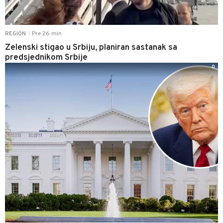
Pre 26 min
REGION
|
Zelenski stigao u Srbiju, planiran sastanak sa
predsjednikom Srbije
0