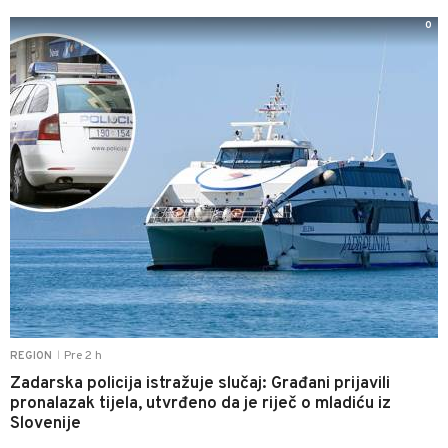
0
Pre 2 h
REGION
|
Zadarska policija istražuje slučaj: Građani prijavili
pronalazak tijela, utvrđeno da je riječ o mladiću iz
Slovenije