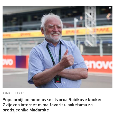
0
Pre 1 h
SVIJET
|
Popularniji od nobelovke i tvorca Rubikove kocke:
Zvijezda internet mima favorit u anketama za
predsjednika Mađarske