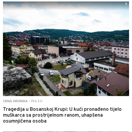
0
Pre 3 h
CRNA HRONIKA
|
Tragedija u Bosanskoj Krupi: U kući pronađeno tijelo
muškarca sa prostrijelnom ranom, uhapšena
osumnjičena osoba