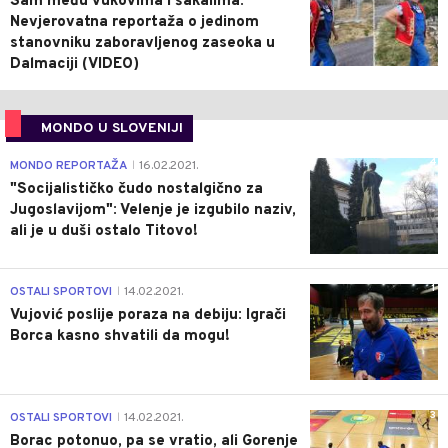
Sam među vukovima i šakalima:
Nevjerovatna reportaža o jedinom
stanovniku zaboravljenog zaseoka u
Dalmaciji (VIDEO)
MONDO U SLOVENIJI
4
MONDO REPORTAŽA
16.02.2021.
|
"Socijalističko čudo nostalgično za
Jugoslavijom": Velenje je izgubilo naziv,
ali je u duši ostalo Titovo!
1
OSTALI SPORTOVI
14.02.2021.
|
Vujović poslije poraza na debiju: Igrači
Borca kasno shvatili da mogu!
3
OSTALI SPORTOVI
14.02.2021.
|
Borac potonuo, pa se vratio, ali Gorenje