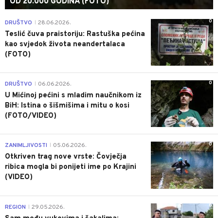
OD 20.000 GODINA (FOTO)
0
DRUŠTVO
28.06.2026.
|
Teslić čuva praistoriju: Rastuška pećina
kao svjedok života neandertalaca
(FOTO)
0
DRUŠTVO
06.06.2026.
|
U Mićinoj pećini s mladim naučnikom iz
BiH: Istina o šišmišima i mitu o kosi
(FOTO/VIDEO)
0
ZANIMLJIVOSTI
05.06.2026.
|
Otkriven trag nove vrste: Čovječja
ribica mogla bi ponijeti ime po Krajini
(VIDEO)
0
REGION
29.05.2026.
|