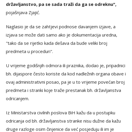
državljanstvo, pa se sada traži da ga se odreknu",
pojašnjava Zjajić.
Naglasio je da se zahtjevi podnose davanjem izjave, a
izjava se može dati samo ako je dokumentacija uredna,
"tako da se rijetko kada dešava da bude veliki broj
predmeta u proceduri".
U vrijeme godišnjih odmora ili praznika, dodao je, pripadnici
bh. dijaspore često koriste da kod nadležnih organa obave i
ovaj administrativni posao, pa je u to vrijeme povećan broj
predmeta i stranki koje traže prestanak bh. državljanstva
odricanjem.
Iz Ministarstva civilnih poslova BiH kažu da u postupku
odricanja od bh. državljanstva stranke nisu dužne da kažu
druge razloge osim činjenice da već posjeduju ili im je