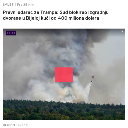
Pre 35 min
SVIJET
|
Pravni udarac za Trampa: Sud blokirao izgradnju
dvorane u Bijeloj kući od 400 miliona dolara
0
00:00
Pre 1 h
REGION
|