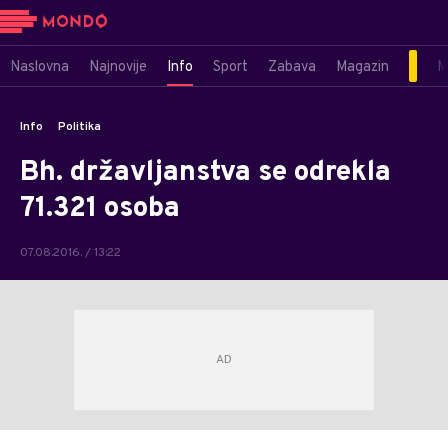
Naslovna
Najnovije
Info
Sport
Zabava
Magazin
M
Info
Politika
Bh. državljanstva se odrekla
71.321 osoba
07.08.2016. / 13:22