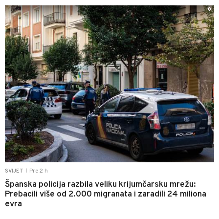
0
Pre 2 h
SVIJET
|
Španska policija razbila veliku krijumčarsku mrežu:
Prebacili više od 2.000 migranata i zaradili 24 miliona
evra