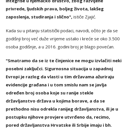
integriše u njemačko društvo, zbog razvijene
privrede, ljudskih prava, boljeg života, lakšeg
zaposlenja, studiranja i slično",
ističe Zjajić.
Kada su u pitanju statistički podaci, navodi, očito je da se
godišnji broj već duže vrijeme ustalio i kreće se oko 3.500
osoba godišnje, a u 2016. godini broj je blago povećan.
"Smatramo da se iz te činjenice ne mogu izvlačiti neki
posebni zaključci. Sigurnosna situacija u zapadnoj
Evropi je razlog da vlasti u tim državama ažuriraju
evidencije građana i u tom smislu nam se javlja
određen broj osoba koje su ranije stekle
državljanstvo država u kojima borave, a da se
prethodno nisu odrekla ranijeg državljanstva, ili je u
postupku njihove provjere utvrđeno da, recimo,
pored državljanstva Hrvatske ili Srbije imaju i bh.