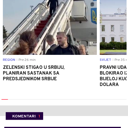
REGION
Pre 26 min
SVIJET
Pre 35 m
|
|
ZELENSKI STIGAO U SRBIJU,
PRAVNI UDA
PLANIRAN SASTANAK SA
BLOKIRAO I
PREDSJEDNIKOM SRBIJE
BIJELOJ KUĆ
DOLARA
KOMENTARI
1