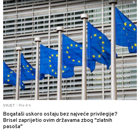
0
Pre 4 h
SVIJET
|
Bogataši uskoro ostaju bez najveće privilegije?
Brisel zaprijetio ovim državama zbog "zlatnih
pasoša"