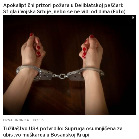
Apokaliptični prizori požara u Deliblatskoj peščari:
Stigla i Vojska Srbije, nebo se ne vidi od dima (Foto)
0
Pre 1 h
CRNA HRONIKA
|
Tužilaštvo USK potvrdilo: Supruga osumnjičena za
ubistvo muškarca u Bosanskoj Krupi