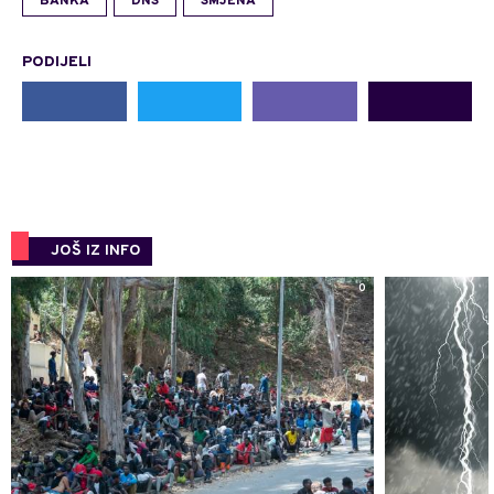
BANKA
DNS
SMJENA
PODIJELI
JOŠ IZ INFO
0