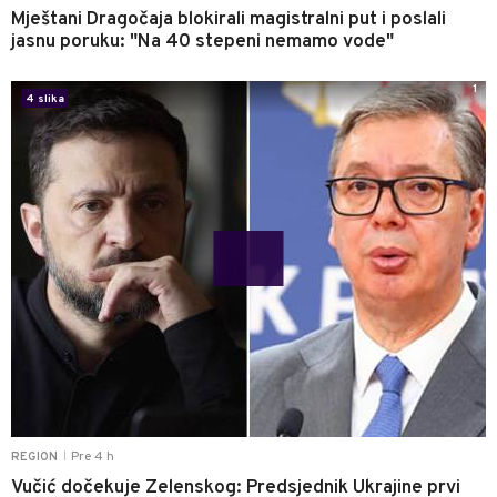
Mještani Dragočaja blokirali magistralni put i poslali
jasnu poruku: "Na 40 stepeni nemamo vode"
1
4 slika
Pre 4 h
REGION
|
Vučić dočekuje Zelenskog: Predsjednik Ukrajine prvi