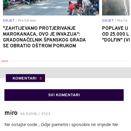
SVIJET
Pre 54 min
SVIJET
Pre 1 h
|
|
"ZAHTIJEVAMO PROTJERIVANJE
POPLAVE U K
MAROKANACA, OVO JE INVAZIJA":
OD 25.000 LJ
GRADONAČELNIK ŠPANSKOG GRADA
"DOLFIN" (V
SE OBRATIO OŠTROM PORUKOM
KOMENTARI
8
SVI KOMENTARI
miro
06.11.2018. / 07:23
Ne ostajte ovde , Gdje pametni i sposobni ne vrijede Ne