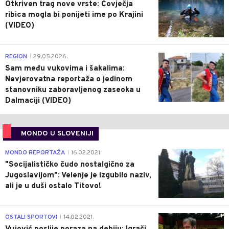
Otkriven trag nove vrste: Čovječja
ribica mogla bi ponijeti ime po Krajini
(VIDEO)
0
REGION
29.05.2026.
|
Sam među vukovima i šakalima:
Nevjerovatna reportaža o jedinom
stanovniku zaboravljenog zaseoka u
Dalmaciji (VIDEO)
MONDO U SLOVENIJI
4
MONDO REPORTAŽA
16.02.2021.
|
"Socijalističko čudo nostalgično za
Jugoslavijom": Velenje je izgubilo naziv,
ali je u duši ostalo Titovo!
1
OSTALI SPORTOVI
14.02.2021.
|