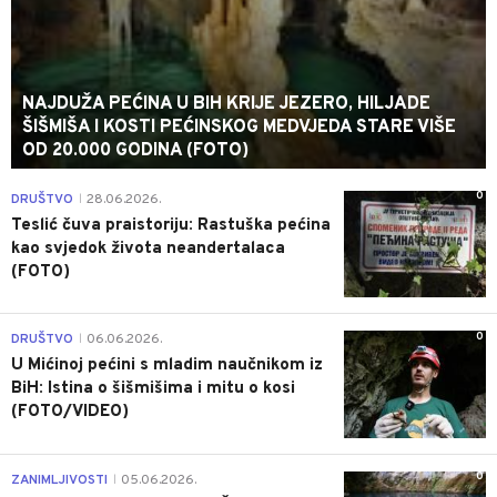
NAJDUŽA PEĆINA U BIH KRIJE JEZERO, HILJADE
ŠIŠMIŠA I KOSTI PEĆINSKOG MEDVJEDA STARE VIŠE
OD 20.000 GODINA (FOTO)
0
DRUŠTVO
28.06.2026.
|
Teslić čuva praistoriju: Rastuška pećina
kao svjedok života neandertalaca
(FOTO)
0
DRUŠTVO
06.06.2026.
|
U Mićinoj pećini s mladim naučnikom iz
BiH: Istina o šišmišima i mitu o kosi
(FOTO/VIDEO)
0
ZANIMLJIVOSTI
05.06.2026.
|