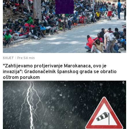
Pre 54 min
SVIJET
|
"Zahtijevamo protjerivanje Marokanaca, ovo je
invazija": Gradonačelnik španskog grada se obratio
oštrom porukom
0