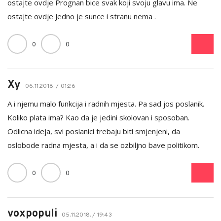
ostajte ovdje Prognan bice svak koji svoju glavu ima. Ne
ostajte ovdje Jedno je sunce i stranu nema .
0
0
Xy
06.11.2018. / 01:26
A i njemu malo funkcija i radnih mjesta. Pa sad jos poslanik.
Koliko plata ima? Kao da je jedini skolovan i sposoban.
Odlicna ideja, svi poslanici trebaju biti smjenjeni, da
oslobode radna mjesta, a i da se ozbiljno bave politikom.
0
0
voxpopuli
05.11.2018. / 19:43