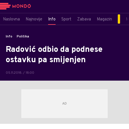
Naslovna
Najnovije
Info
Sport
Zabava
Magazin
M
Info
Politika
Radović odbio da podnese
ostavku pa smijenjen
05.11.2018. / 18:00