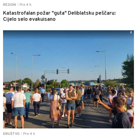
Pre 4 h
REGION
|
Katastrofalan požar "guta" Deliblatsku peščaru:
Cijelo selo evakuisano
2
Pre 4 h
DRUŠTVO
|