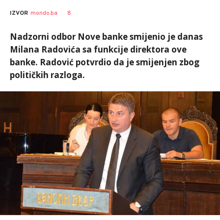
SRNA
AUTOR
8
IZVOR
mondo.ba
1
Nadzorni odbor Nove banke smijenio je danas
Milana Radovića sa funkcije direktora ove
banke. Radović potvrdio da je smijenjen zbog
političkih razloga.