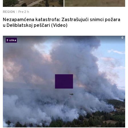
Pre 2 h
REGION
|
Nezapamćena katastrofa: Zastrašujući snimci požara
u Deliblatskoj peščari (Video)
0
3 slika