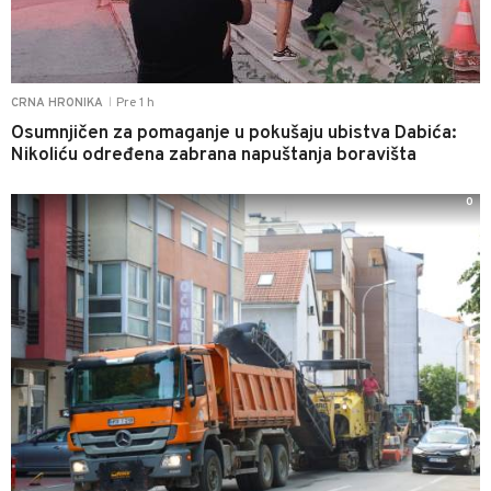
Pre 1 h
CRNA HRONIKA
|
Osumnjičen za pomaganje u pokušaju ubistva Dabića:
Nikoliću određena zabrana napuštanja boravišta
0