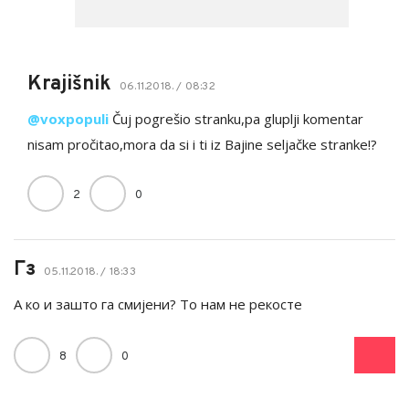
Krajišnik
06.11.2018. / 08:32
@voxpopuli
Čuj pogrešio stranku,pa gluplji komentar
nisam pročitao,mora da si i ti iz Bajine seljačke stranke!?
2
0
Гз
05.11.2018. / 18:33
А ко и зашто га смијени? То нам не рекосте
8
0