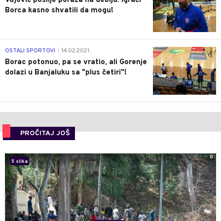
Vujović poslije poraza na debiju: Igrači
Borca kasno shvatili da mogu!
3
OSTALI SPORTOVI
14.02.2021.
|
Borac potonuo, pa se vratio, ali Gorenje
dolazi u Banjaluku sa "plus četiri"!
PROČITAJ JOŠ
0
5 slika