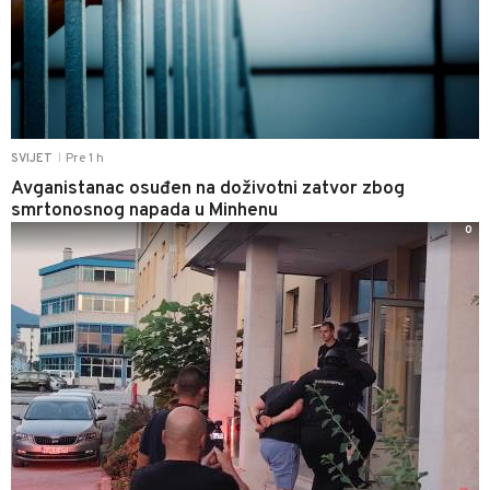
Pre 1 h
SVIJET
|
Avganistanac osuđen na doživotni zatvor zbog
smrtonosnog napada u Minhenu
0