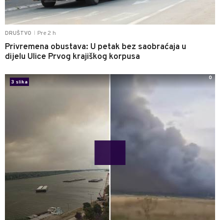
Pre 2 h
DRUŠTVO
|
Privremena obustava: U petak bez saobraćaja u
dijelu Ulice Prvog krajiškog korpusa
0
3 slika