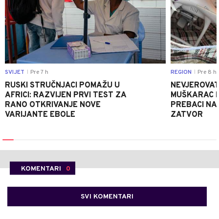
SVIJET
Pre 7 h
REGION
Pre 8 h
|
|
RUSKI STRUČNJACI POMAŽU U
NEVJEROVATA
AFRICI: RAZVIJEN PRVI TEST ZA
MUŠKARAC H
RANO OTKRIVANJE NOVE
PREBACI NA
VARIJANTE EBOLE
ZATVOR
KOMENTARI
0
SVI KOMENTARI