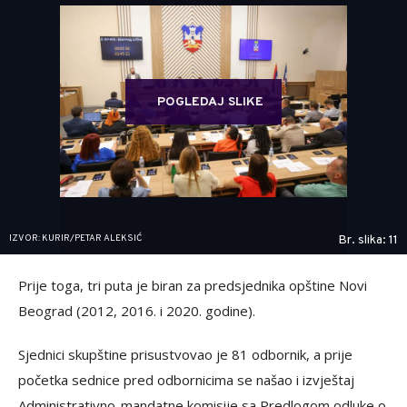
POGLEDAJ SLIKE
IZVOR: KURIR/PETAR ALEKSIĆ
Br. slika: 11
Prije toga, tri puta je biran za predsjednika opštine Novi
Beograd (2012, 2016. i 2020. godine).
Sjednici skupštine prisustvovao je 81 odbornik, a prije
početka sednice pred odbornicima se našao i izvještaj
Administrativno-mandatne komisije sa Predlogom odluke o