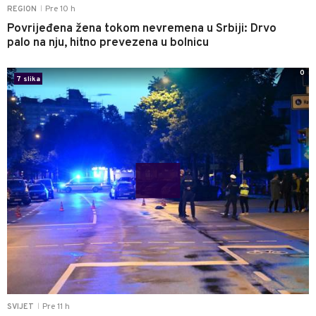
Pre 10 h
REGION
|
Povrijeđena žena tokom nevremena u Srbiji: Drvo
palo na nju, hitno prevezena u bolnicu
0
7 slika
Pre 11 h
SVIJET
|