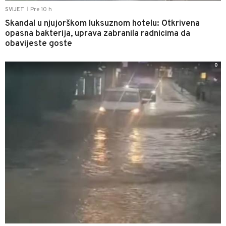
Pre 10 h
SVIJET
|
Skandal u njujorškom luksuznom hotelu: Otkrivena
opasna bakterija, uprava zabranila radnicima da
obavijeste goste
0