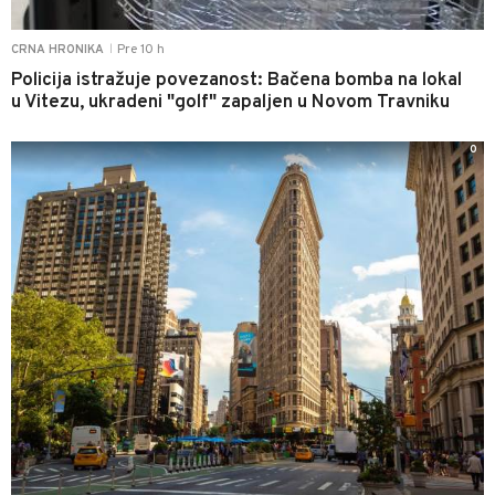
Pre 10 h
CRNA HRONIKA
|
Policija istražuje povezanost: Bačena bomba na lokal
u Vitezu, ukradeni "golf" zapaljen u Novom Travniku
0