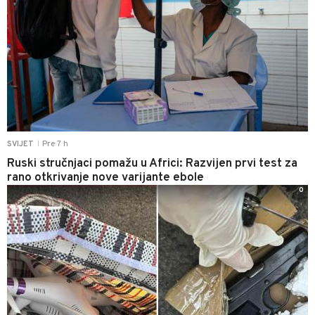
Pre 7 h
SVIJET
|
Ruski stručnjaci pomažu u Africi: Razvijen prvi test za
rano otkrivanje nove varijante ebole
0