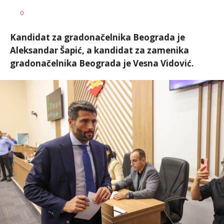
Miloš
AUTOR
0
Škrbić
Kandidat za gradonačelnika Beograda je
Aleksandar Šapić, a kandidat za zamenika
gradonačelnika Beograda je Vesna Vidović.