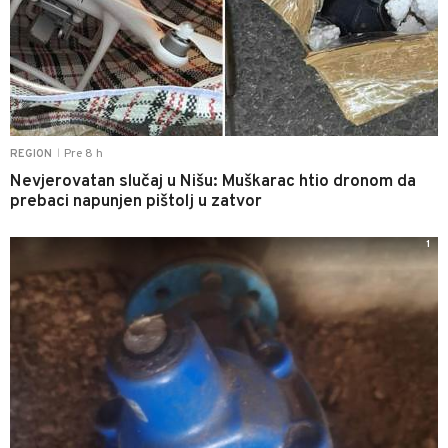
Pre 8 h
REGION
|
Nevjerovatan slučaj u Nišu: Muškarac htio dronom da
prebaci napunjen pištolj u zatvor
1