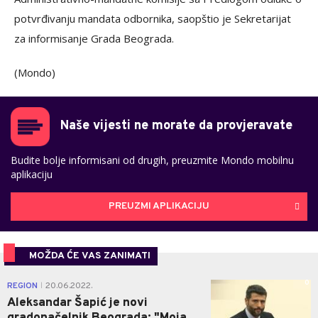
potvrđivanju mandata odbornika, saopštio je Sekretarijat
za informisanje Grada Beograda.
(Mondo)
Naše vijesti ne morate da provjeravate
Budite bolje informisani od drugih, preuzmite Mondo mobilnu
aplikaciju
PREUZMI APLIKACIJU
MOŽDA ĆE VAS ZANIMATI
0
REGION
20.06.2022.
|
Aleksandar Šapić je novi
gradonačelnik Beograda: "Moja