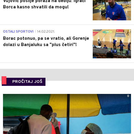
Vujović poslije poraza na debiju: Igrači
Borca kasno shvatili da mogu!
3
OSTALI SPORTOVI
14.02.2021.
|
Borac potonuo, pa se vratio, ali Gorenje
dolazi u Banjaluku sa "plus četiri"!
PROČITAJ JOŠ
0