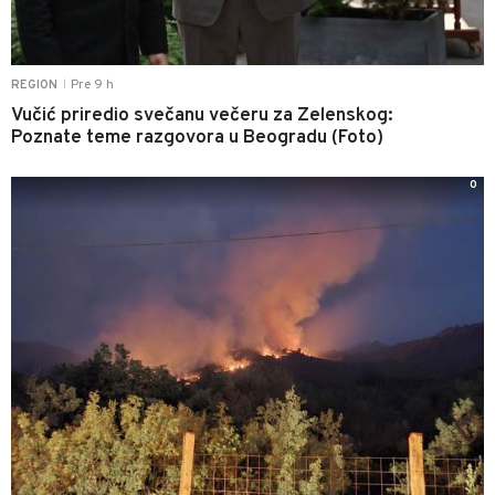
Pre 9 h
REGION
|
Vučić priredio svečanu večeru za Zelenskog:
Poznate teme razgovora u Beogradu (Foto)
0