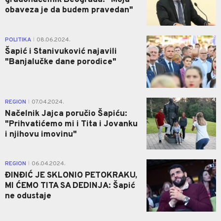
obaveza je da budem pravedan"
2
POLITIKA
08.06.2024.
|
Šapić i Stanivuković najavili
"Banjalučke dane porodice"
4
REGION
07.04.2024.
|
Načelnik Jajca poručio Šapiću:
"Prihvatićemo mi i Tita i Jovanku
i njihovu imovinu"
1
REGION
06.04.2024.
|
ĐINĐIĆ JE SKLONIO PETOKRAKU,
MI ĆEMO TITA SA DEDINJA: Šapić
ne odustaje