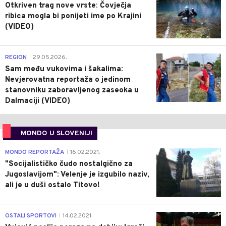
Otkriven trag nove vrste: Čovječja
ribica mogla bi ponijeti ime po Krajini
(VIDEO)
0
REGION
29.05.2026.
|
Sam među vukovima i šakalima:
Nevjerovatna reportaža o jedinom
stanovniku zaboravljenog zaseoka u
Dalmaciji (VIDEO)
MONDO U SLOVENIJI
4
MONDO REPORTAŽA
16.02.2021.
|
"Socijalističko čudo nostalgično za
Jugoslavijom": Velenje je izgubilo naziv,
ali je u duši ostalo Titovo!
1
OSTALI SPORTOVI
14.02.2021.
|