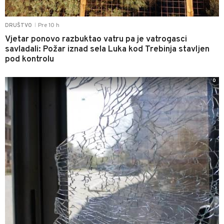
Pre 10 h
DRUŠTVO
|
Vjetar ponovo razbuktao vatru pa je vatrogasci
savladali: Požar iznad sela Luka kod Trebinja stavljen
pod kontrolu
0