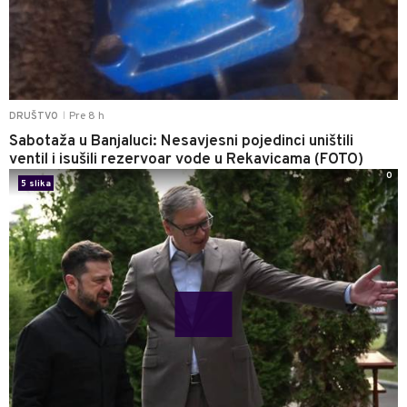
Pre 8 h
DRUŠTVO
|
Sabotaža u Banjaluci: Nesavjesni pojedinci uništili
ventil i isušili rezervoar vode u Rekavicama (FOTO)
0
5 slika