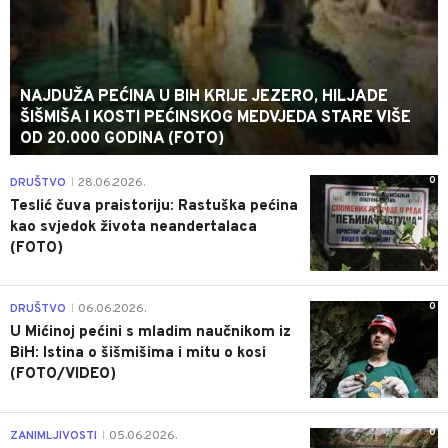
NAJDUŽA PEĆINA U BIH KRIJE JEZERO, HILJADE
ŠIŠMIŠA I KOSTI PEĆINSKOG MEDVJEDA STARE VIŠE
OD 20.000 GODINA (FOTO)
0
DRUŠTVO
28.06.2026.
|
Teslić čuva praistoriju: Rastuška pećina
kao svjedok života neandertalaca
(FOTO)
0
DRUŠTVO
06.06.2026.
|
U Mićinoj pećini s mladim naučnikom iz
BiH: Istina o šišmišima i mitu o kosi
(FOTO/VIDEO)
0
ZANIMLJIVOSTI
05.06.2026.
|