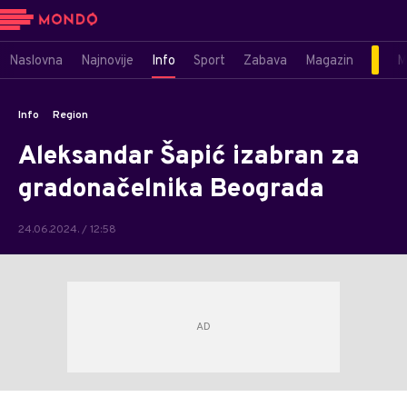
Naslovna
Najnovije
Info
Sport
Zabava
Magazin
M
Info
Region
Aleksandar Šapić izabran za
gradonačelnika Beograda
24.06.2024. / 12:58