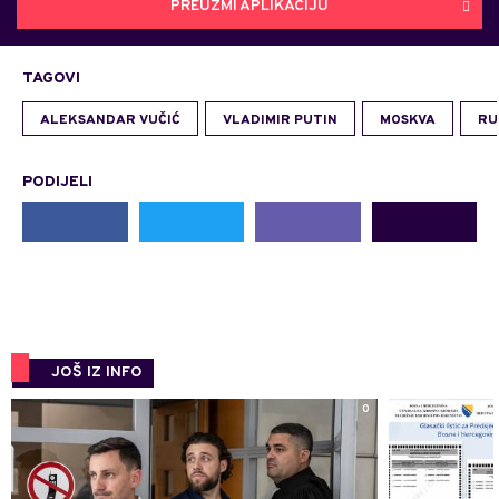
PREUZMI APLIKACIJU
TAGOVI
ALEKSANDAR VUČIĆ
VLADIMIR PUTIN
MOSKVA
RU
PODIJELI
JOŠ IZ INFO
0