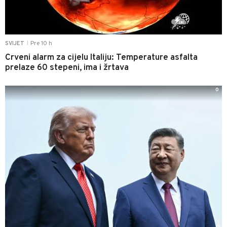
Pre 10 h
SVIJET
|
Crveni alarm za cijelu Italiju: Temperature asfalta
prelaze 60 stepeni, ima i žrtava
0