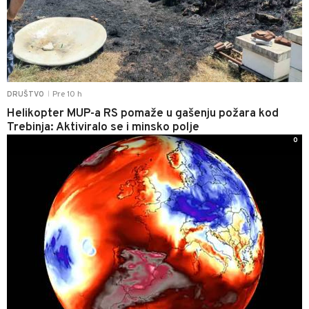
Pre 10 h
DRUŠTVO
|
Helikopter MUP-a RS pomaže u gašenju požara kod
Trebinja: Aktiviralo se i minsko polje
0