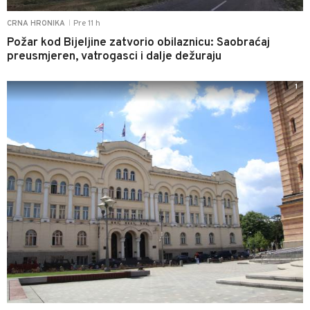
Pre 11 h
CRNA HRONIKA
|
Požar kod Bijeljine zatvorio obilaznicu: Saobraćaj
preusmjeren, vatrogasci i dalje dežuraju
1