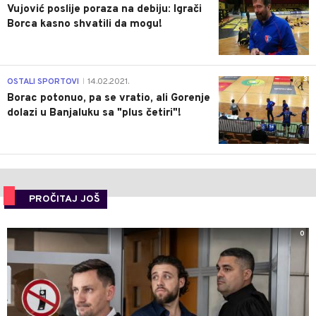
Vujović poslije poraza na debiju: Igrači
Borca kasno shvatili da mogu!
3
OSTALI SPORTOVI
14.02.2021.
|
Borac potonuo, pa se vratio, ali Gorenje
dolazi u Banjaluku sa "plus četiri"!
PROČITAJ JOŠ
0