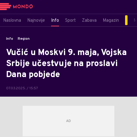
Naslovna
Najnovije
Info
Sport
Zabava
Magazin
M
Info
Region
Vučić u Moskvi 9. maja, Vojska
Srbije učestvuje na proslavi
Dana pobjede
07.03.2025. / 15:57