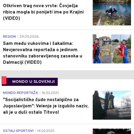
Otkriven trag nove vrste: Čovječja
ribica mogla bi ponijeti ime po Krajini
(VIDEO)
0
REGION
29.05.2026.
|
Sam među vukovima i šakalima:
Nevjerovatna reportaža o jedinom
stanovniku zaboravljenog zaseoka u
Dalmaciji (VIDEO)
MONDO U SLOVENIJI
4
MONDO REPORTAŽA
16.02.2021.
|
"Socijalističko čudo nostalgično za
Jugoslavijom": Velenje je izgubilo naziv,
ali je u duši ostalo Titovo!
1
OSTALI SPORTOVI
14.02.2021.
|