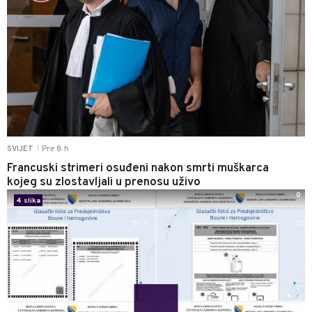
Pre 8 h
SVIJET
|
Francuski strimeri osuđeni nakon smrti muškarca
kojeg su zlostavljali u prenosu uživo
0
4 slika