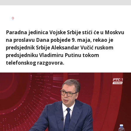
Željko
AUTOR
0
Svitlica
Paradna jedinica Vojske Srbije stići će u Moskvu
na proslavu Dana pobjede 9. maja, rekao je
predsjednik Srbije Aleksandar Vučić ruskom
predsjedniku Vladimiru Putinu tokom
telefonskog razgovora.