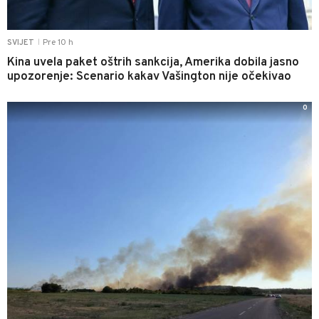
Pre 10 h
SVIJET
|
Kina uvela paket oštrih sankcija, Amerika dobila jasno
upozorenje: Scenario kakav Vašington nije očekivao
0