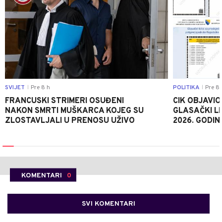
SVIJET
Pre 8 h
POLITIKA
Pre 8 
|
|
FRANCUSKI STRIMERI OSUĐENI
CIK OBJAVIO
NAKON SMRTI MUŠKARCA KOJEG SU
GLASAČKI LI
ZLOSTAVLJALI U PRENOSU UŽIVO
2026. GODIN
KOMENTARI
0
SVI KOMENTARI