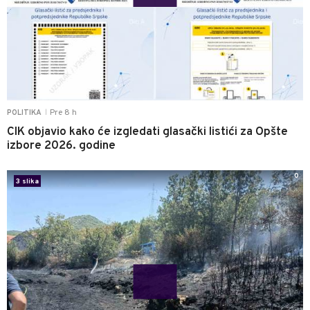
Pre 8 h
POLITIKA
|
CIK objavio kako će izgledati glasački listići za Opšte
izbore 2026. godine
0
3 slika