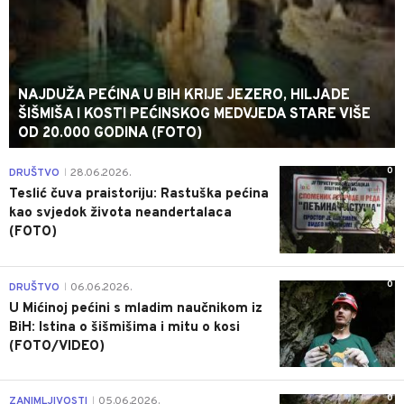
NAJDUŽA PEĆINA U BIH KRIJE JEZERO, HILJADE
ŠIŠMIŠA I KOSTI PEĆINSKOG MEDVJEDA STARE VIŠE
OD 20.000 GODINA (FOTO)
0
DRUŠTVO
28.06.2026.
|
Teslić čuva praistoriju: Rastuška pećina
kao svjedok života neandertalaca
(FOTO)
0
DRUŠTVO
06.06.2026.
|
U Mićinoj pećini s mladim naučnikom iz
BiH: Istina o šišmišima i mitu o kosi
(FOTO/VIDEO)
0
ZANIMLJIVOSTI
05.06.2026.
|