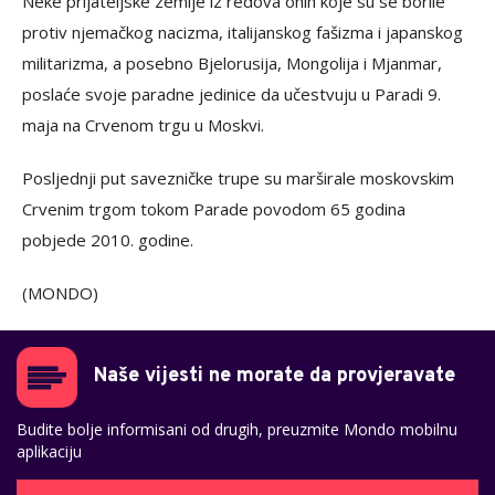
Neke prijateljske zemlje iz redova onih koje su se borile
protiv njemačkog nacizma, italijanskog fašizma i japanskog
militarizma, a posebno Bjelorusija, Mongolija i Mjanmar,
poslaće svoje paradne jedinice da učestvuju u Paradi 9.
maja na Crvenom trgu u Moskvi.
Posljednji put savezničke trupe su marširale moskovskim
Crvenim trgom tokom Parade povodom 65 godina
pobjede 2010. godine.
(MONDO)
Naše vijesti ne morate da provjeravate
Budite bolje informisani od drugih, preuzmite Mondo mobilnu
aplikaciju