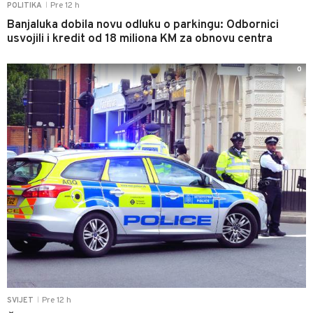
Pre 12 h
POLITIKA
|
Banjaluka dobila novu odluku o parkingu: Odbornici
usvojili i kredit od 18 miliona KM za obnovu centra
0
Pre 12 h
SVIJET
|