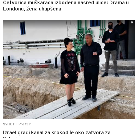
Četvorica muškaraca izbodena nasred ulice: Drama u
Londonu, žena uhapšena
0
Pre 13 h
SVIJET
|
Izrael gradi kanal za krokodile oko zatvora za