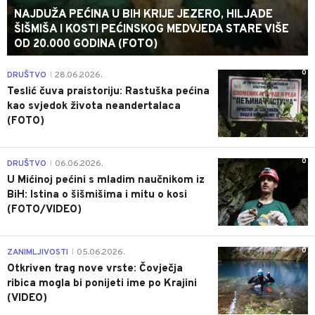
NAJDUŽA PEĆINA U BIH KRIJE JEZERO, HILJADE
ŠIŠMIŠA I KOSTI PEĆINSKOG MEDVJEDA STARE VIŠE
OD 20.000 GODINA (FOTO)
0
DRUŠTVO
28.06.2026.
|
Teslić čuva praistoriju: Rastuška pećina
kao svjedok života neandertalaca
(FOTO)
0
DRUŠTVO
06.06.2026.
|
U Mićinoj pećini s mladim naučnikom iz
BiH: Istina o šišmišima i mitu o kosi
(FOTO/VIDEO)
0
ZANIMLJIVOSTI
05.06.2026.
|
Otkriven trag nove vrste: Čovječja
ribica mogla bi ponijeti ime po Krajini
(VIDEO)