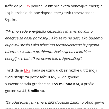
Kaže da je
ERS
pokrenula niz projekata obnovljive energije
koji bi trebalo da obezbijede energetsku nezavisnost
Srpske.
"Mi smo sada energetski nezavisni i imamo dovoljno
energije za našu potrošnju. Ako se to ne desi, ako budemo
kupovali struju i ako izbacimo termoelektrane iz pogona,
bićemo u velikom problemu. Naša cijena električne
energije će biti 40 evrocenti kao u Njemačkoj".
Tvrdi da je
ERS
, kada se uzmu u obzir razlike u tržišnoj i
cijeni struje za potrošače u RS, 2022. godine
subvencionisala građane sa
159 miliona KM
, a prošle
godine sa
43,5 miliona.
"Sa oduševljenjem smo u ERS dočekali Zakon o obnovljivim