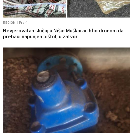
Pre 4 h
REGION
|
Nevjerovatan slučaj u Nišu: Muškarac htio dronom da
prebaci napunjen pištolj u zatvor
1