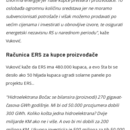
izvorima energije jer naše kupce pretvara i proizvođače. То
oslobađa ogromnu količinu sredstava jer ne moramo
subvencionisati potrošače i višak možemo prodavati po
većim cijenama i investirati u obnovljive izvore, te osigurati
energetski nezavisnu RS u narednom periodu",
kaže
Vuković.
Računica ERS za kupce proizvođače
Vuković kaže da ERS ima 480.000 kupaca, a evo šta bi se
desilo ako 50 hiljada kupaca ugradi solarne panele po
projektu ERS...
"Hidroelektrana Bočac se bilansira (proizvodi) 270 gigavat-
časova GWh godišnje. Mi bi od 50.000 prozjumera dobili
300 GWh. Koliko košta jedna hidroelektrana? Dvije
milijarde KM ako ne i više. A ovo bi mi dobili za 200
miliona KM. Ukupna investicija je 500 miliona za tih 50.000