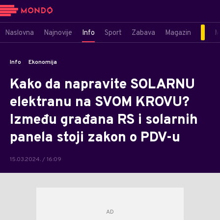
Naslovna
Najnovije
Info
Sport
Zabava
Magazin
M
Info
Ekonomija
Kako da napravite SOLARNU
elektranu na SVOM KROVU?
Između građana RS i solarnih
panela stoji zakon o PDV-u
15.03.2024. / 16:09