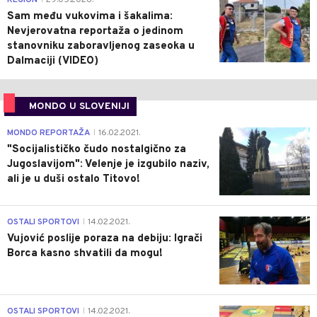
Sam među vukovima i šakalima:
Nevjerovatna reportaža o jedinom
stanovniku zaboravljenog zaseoka u
Dalmaciji (VIDEO)
MONDO U SLOVENIJI
4
MONDO REPORTAŽA
16.02.2021.
|
"Socijalističko čudo nostalgično za
Jugoslavijom": Velenje je izgubilo naziv,
ali je u duši ostalo Titovo!
1
OSTALI SPORTOVI
14.02.2021.
|
Vujović poslije poraza na debiju: Igrači
Borca kasno shvatili da mogu!
3
OSTALI SPORTOVI
14.02.2021.
|