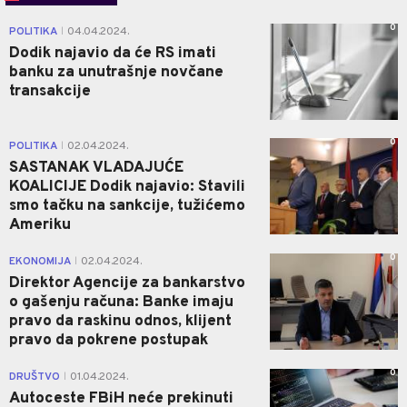
0
POLITIKA
04.04.2024.
|
Dodik najavio da će RS imati
banku za unutrašnje novčane
transakcije
0
POLITIKA
02.04.2024.
|
SASTANAK VLADAJUĆE
KOALICIJE Dodik najavio: Stavili
smo tačku na sankcije, tužićemo
Ameriku
0
EKONOMIJA
02.04.2024.
|
Direktor Agencije za bankarstvo
o gašenju računa: Banke imaju
pravo da raskinu odnos, klijent
pravo da pokrene postupak
0
DRUŠTVO
01.04.2024.
|
Autoceste FBiH neće prekinuti