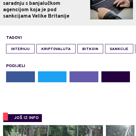
saradnju s banjalučkom
agencijom koja je pod
sankcijama Velike Britanije
TAGOVI
INTERVJU
KRIPTOVALUTA
BITKOIN
SANKCIJE
PODIJELI
JOŠ IZ INFO
0