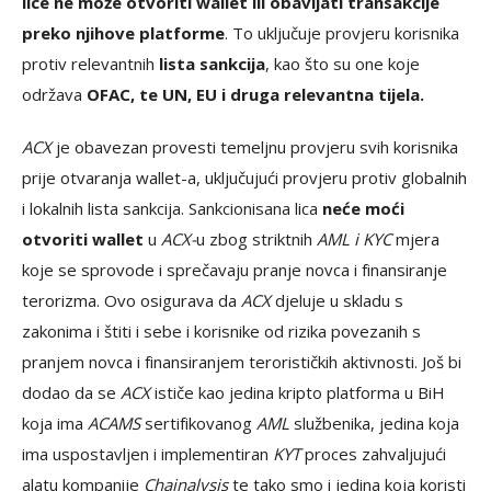
lice ne može otvoriti wallet ili obavljati transakcije
preko njihove platforme
. To uključuje provjeru korisnika
protiv relevantnih
lista sankcija
, kao što su one koje
održava
OFAC, te UN, EU i druga relevantna tijela.
ACX
je obavezan provesti temeljnu provjeru svih korisnika
prije otvaranja wallet-a, uključujući provjeru protiv globalnih
i lokalnih lista sankcija. Sankcionisana lica
neće moći
otvoriti wallet
u
ACX-
u zbog striktnih
AML i KYC
mjera
koje se sprovode i sprečavaju pranje novca i finansiranje
terorizma. Ovo osigurava da
ACX
djeluje u skladu s
zakonima i štiti i sebe i korisnike od rizika povezanih s
pranjem novca i finansiranjem terorističkih aktivnosti. Još bi
dodao da se
ACX
ističe kao jedina kripto platforma u BiH
koja ima
ACAMS
sertifikovanog
AML
službenika, jedina koja
ima uspostavljen i implementiran
KYT
proces zahvaljujući
alatu kompanije
Chainalysis
te tako smo i jedina koja koristi