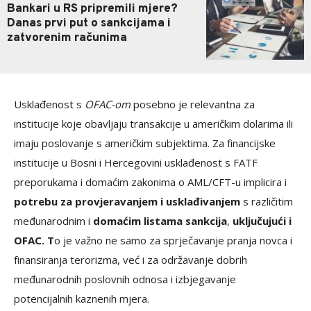
Bankari u RS pripremili mjere?
Danas prvi put o sankcijama i
zatvorenim računima
Usklađenost s
OFAC-om
posebno je relevantna za
institucije koje obavljaju transakcije u američkim dolarima ili
imaju poslovanje s američkim subjektima. Za financijske
institucije u Bosni i Hercegovini usklađenost s FATF
preporukama i domaćim zakonima o AML/CFT-u implicira i
potrebu za provjeravanjem i usklađivanjem
s različitim
međunarodnim i
domaćim listama sankcija
,
uključujući i
OFAC. T
o je važno ne samo za sprječavanje pranja novca i
finansiranja terorizma, već i za održavanje dobrih
međunarodnih poslovnih odnosa i izbjegavanje
potencijalnih kaznenih mjera.