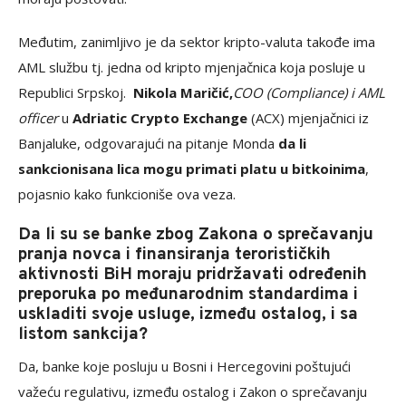
Međutim, zanimljivo je da sektor kripto-valuta takođe ima
AML službu tj. jedna od kripto mjenjačnica koja posluje u
Republici Srpskoj.
Nikola Maričić,
COO (Compliance) i AML
officer
u
Adriatic Crypto Exchange
(ACX) mjenjačnici iz
Banjaluke, odgovarajući na pitanje Monda
da li
sankcionisana lica mogu primati platu u bitkoinima
,
pojasnio kako funkcioniše ova veza.
Da li su se banke zbog Zakona o sprečavanju
pranja novca i finansiranja terorističkih
aktivnosti BiH moraju pridržavati određenih
preporuka po međunarodnim standardima i
uskladiti svoje usluge, između ostalog, i sa
listom sankcija?
Da, banke koje posluju u Bosni i Hercegovini poštujući
važeću regulativu, između ostalog i Zakon o sprečavanju