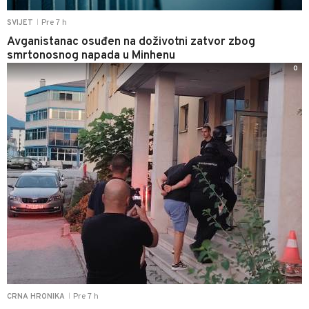
Pre 7 h
SVIJET
|
Avganistanac osuđen na doživotni zatvor zbog
smrtonosnog napada u Minhenu
0
Pre 7 h
CRNA HRONIKA
|