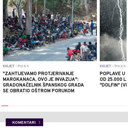
SVIJET
Pre 6 h
SVIJET
Pre 6 h
|
|
"ZAHTIJEVAMO PROTJERIVANJE
POPLAVE U K
MAROKANACA, OVO JE INVAZIJA":
OD 25.000 LJ
GRADONAČELNIK ŠPANSKOG GRADA
"DOLFIN" (V
SE OBRATIO OŠTROM PORUKOM
KOMENTARI
1