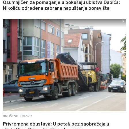
Osumnjičen za pomaganje u pokušaju ubistva Dabića:
Nikoliću određena zabrana napuštanja boravišta
0
Pre 7 h
DRUŠTVO
|
Privremena obustava: U petak bez saobraćaja u