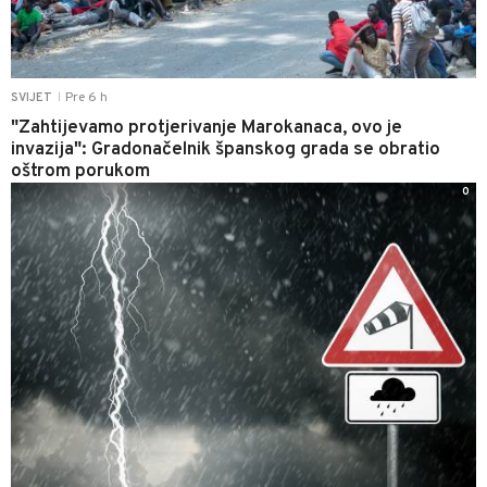
Pre 6 h
SVIJET
|
"Zahtijevamo protjerivanje Marokanaca, ovo je
invazija": Gradonačelnik španskog grada se obratio
oštrom porukom
0