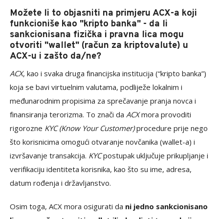
Možete li to objasniti na primjeru ACX-a koji
funkcioniše kao "kripto banka" - da li
sankcionisana fizička i pravna lica mogu
otvoriti "wallet" (račun za kriptovalute) u
ACX-u i zašto da/ne?
ACX
, kao i svaka druga financijska institucija (“kripto banka”)
koja se bavi virtuelnim valutama, podliježe lokalnim i
međunarodnim propisima za sprečavanje pranja novca i
finansiranja terorizma. To znači da
ACX
mora provoditi
rigorozne
KYC (Know Your Customer)
procedure prije nego
što korisnicima omogući otvaranje novčanika (wallet-a) i
izvršavanje transakcija.
KYC
postupak uključuje prikupljanje i
verifikaciju identiteta korisnika, kao što su ime, adresa,
datum rođenja i državljanstvo.
Osim toga, ACX mora osigurati da
ni jedno sankcionisano