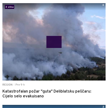
0
3 slika
Pre 9 h
REGION
|
Katastrofalan požar "guta" Deliblatsku peščaru:
Cijelo selo evakuisano
2