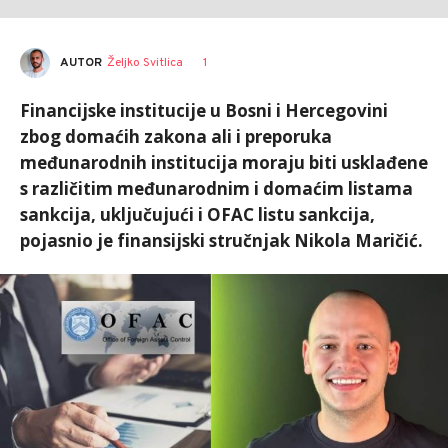
AUTOR
Željko Svitlica
1
Financijske institucije u Bosni i Hercegovini
zbog domaćih zakona ali i preporuka
međunarodnih institucija moraju biti usklađene
s različitim međunarodnim i domaćim listama
sankcija, uključujući i OFAC listu sankcija,
pojasnio je finansijski stručnjak Nikola Maričić.