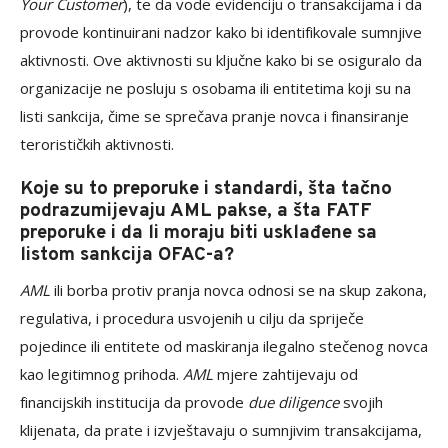
Your Customer
), te da vode evidenciju o transakcijama i da
provode kontinuirani nadzor kako bi identifikovale sumnjive
aktivnosti. Ove aktivnosti su ključne kako bi se osiguralo da
organizacije ne posluju s osobama ili entitetima koji su na
listi sankcija, čime se sprečava pranje novca i finansiranje
terorističkih aktivnosti.
Koje su to preporuke i standardi, šta tačno
podrazumijevaju AML pakse, a šta FATF
preporuke i da li moraju biti usklađene sa
listom sankcija OFAC-a?
AML
ili borba protiv pranja novca odnosi se na skup zakona,
regulativa, i procedura usvojenih u cilju da spriječe
pojedince ili entitete od maskiranja ilegalno stečenog novca
kao legitimnog prihoda.
AML
mjere zahtijevaju od
financijskih institucija da provode
due diligence
svojih
klijenata, da prate i izvještavaju o sumnjivim transakcijama,