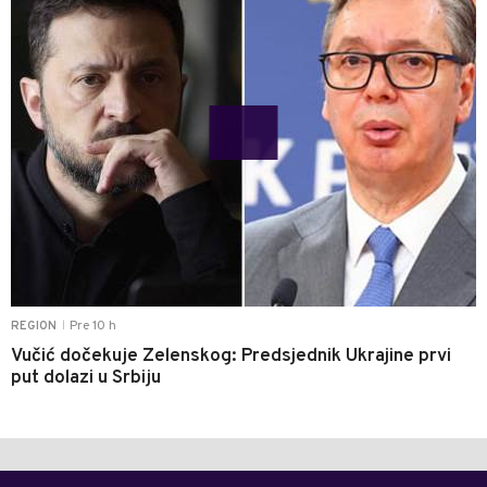
Pre 10 h
REGION
|
Vučić dočekuje Zelenskog: Predsjednik Ukrajine prvi
put dolazi u Srbiju