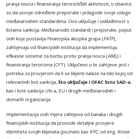
pranja novca i finansiranja terorističkih aktivnosti, u obavezi
su da usvoje određene preporuke i prilagode svoje usluge
međunarodnim standardima. Ovo uključuje i usklađenost s
listama sankcija. Međunarodni standardi i preporuke, poput
onih koje postavlja Financijska akcijska grupa (
FATF
),
zahtijevaju od financijskih institucija da implementuju
efikasne sisteme za borbu protiv pranja novca (
AML
) i
finansiranja terorizma (CFT). Uključeno u te zahtjeve jest i
potreba za provjerom da li se klijenti nalaze na bilo kojoj od
relevantnih listi sankcija,
što uključuje i OFAC listu SAD-a
,
kao i liste sankcija UN-a, EU i drugih međunarodnih i
domaćih organizacija.
Implementacija ovih mjera zahtijeva od banaka i drugih
financijskih institucija da provode detaljne provjere
identiteta svojih klijenata (poznato kao
KYC
, od eng.
Know