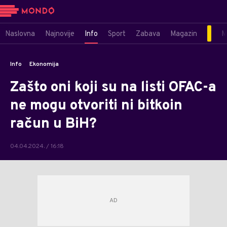
Naslovna
Najnovije
Info
Sport
Zabava
Magazin
M
Info
Ekonomija
Zašto oni koji su na listi OFAC-a
ne mogu otvoriti ni bitkoin
račun u BiH?
04.04.2024. / 16:18