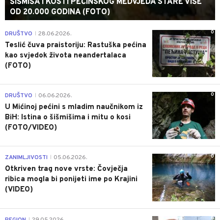
ŠIŠMIŠA I KOSTI PEĆINSKOG MEDVJEDA STARE VIŠE
OD 20.000 GODINA (FOTO)
0
DRUŠTVO
28.06.2026.
|
Teslić čuva praistoriju: Rastuška pećina
kao svjedok života neandertalaca
(FOTO)
0
DRUŠTVO
06.06.2026.
|
U Mićinoj pećini s mladim naučnikom iz
BiH: Istina o šišmišima i mitu o kosi
(FOTO/VIDEO)
0
ZANIMLJIVOSTI
05.06.2026.
|
Otkriven trag nove vrste: Čovječja
ribica mogla bi ponijeti ime po Krajini
(VIDEO)
0
REGION
29.05.2026.
|