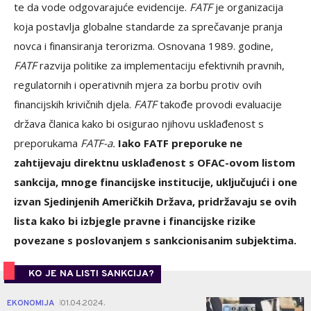
te da vode odgovarajuće evidencije.
FATF
je organizacija
koja postavlja globalne standarde za sprečavanje pranja
novca i finansiranja terorizma. Osnovana 1989. godine,
FATF
razvija politike za implementaciju efektivnih pravnih,
regulatornih i operativnih mjera za borbu protiv ovih
financijskih krivičnih djela.
FATF
takođe provodi evaluacije
država članica kako bi osigurao njihovu usklađenost s
preporukama
FATF-a.
Iako FATF preporuke ne
zahtijevaju direktnu usklađenost s OFAC-ovom listom
sankcija, mnoge financijske institucije, uključujući i one
izvan Sjedinjenih Američkih Država, pridržavaju se ovih
lista kako bi izbjegle pravne i financijske rizike
povezane s poslovanjem s sankcionisanim subjektima.
KO JE NA LISTI SANKCIJA?
1
EKONOMIJA
01.04.2024.
|