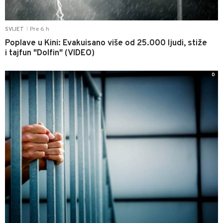
Pre 6 h
SVIJET
|
Poplave u Kini: Evakuisano više od 25.000 ljudi, stiže
i tajfun "Dolfin" (VIDEO)
0