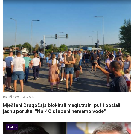
Pre 9 h
DRUŠTVO
|
Mještani Dragočaja blokirali magistralni put i poslali
jasnu poruku: "Na 40 stepeni nemamo vode"
1
4 slika