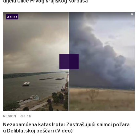
dijelu Ulice Prvog krajiškog korpusa
0
3 slika
Pre 7 h
REGION
|
Nezapamćena katastrofa: Zastrašujući snimci požara
u Deliblatskoj peščari (Video)