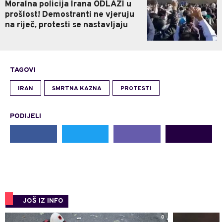
Moralna policija Irana ODLAZI u
prošlost! Demostranti ne vjeruju
na riječ, protesti se nastavljaju
TAGOVI
IRAN
SMRTNA KAZNA
PROTESTI
PODIJELI
JOŠ IZ INFO
0