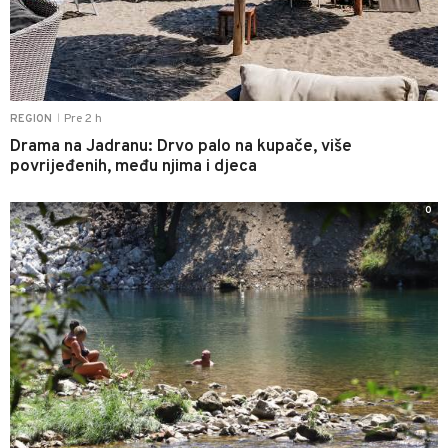
Pre 2 h
REGION
|
Drama na Jadranu: Drvo palo na kupače, više
povrijeđenih, među njima i djeca
0