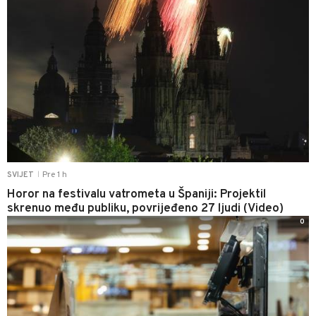
Pre 1 h
SVIJET
|
Horor na festivalu vatrometa u Španiji: Projektil
skrenuo među publiku, povrijeđeno 27 ljudi (Video)
0