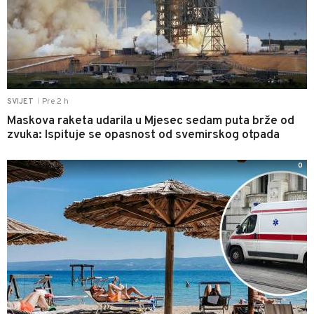
Pre 2 h
SVIJET
|
Maskova raketa udarila u Mjesec sedam puta brže od
zvuka: Ispituje se opasnost od svemirskog otpada
0