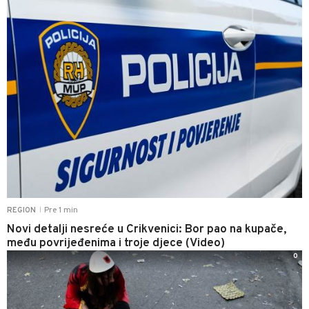
Pre 1 min
REGION
|
Novi detalji nesreće u Crikvenici: Bor pao na kupače,
među povrijeđenima i troje djece (Video)
0