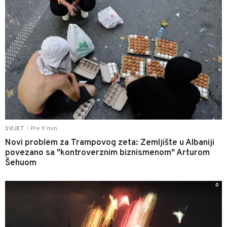
Pre 11 min
SVIJET
|
Novi problem za Trampovog zeta: Zemljište u Albaniji
povezano sa "kontroverznim biznismenom" Arturom
Šehuom
0