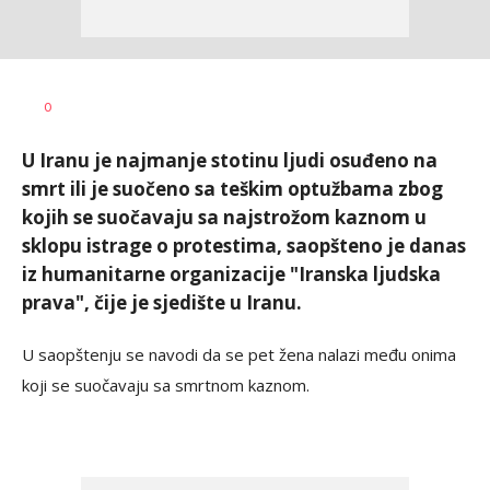
Vesna
AUTOR
0
Kerkez
U Iranu je najmanje stotinu ljudi osuđeno na
smrt ili je suočeno sa teškim optužbama zbog
kojih se suočavaju sa najstrožom kaznom u
sklopu istrage o protestima, saopšteno je danas
iz humanitarne organizacije "Iranska ljudska
prava", čije je sjedište u Iranu.
U saopštenju se navodi da se pet žena nalazi među onima
koji se suočavaju sa smrtnom kaznom.