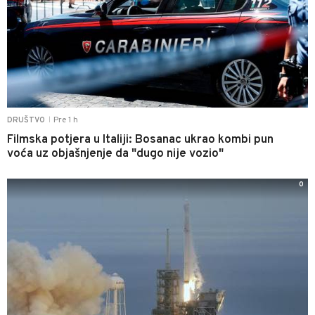
Pre 1 h
DRUŠTVO
|
Filmska potjera u Italiji: Bosanac ukrao kombi pun
voća uz objašnjenje da "dugo nije vozio"
0