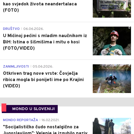
kao svjedok života neandertalaca
(FOTO)
0
DRUŠTVO
06.06.2026.
|
U Mićinoj pećini s mladim naučnikom iz
BiH: Istina o šišmišima i mitu o kosi
(FOTO/VIDEO)
0
ZANIMLJIVOSTI
05.06.2026.
|
Otkriven trag nove vrste: Čovječja
ribica mogla bi ponijeti ime po Krajini
(VIDEO)
MONDO U SLOVENIJI
4
MONDO REPORTAŽA
16.02.2021.
|
"Socijalističko čudo nostalgično za
Jugoslavijom": Velenje je izgubilo naziv,