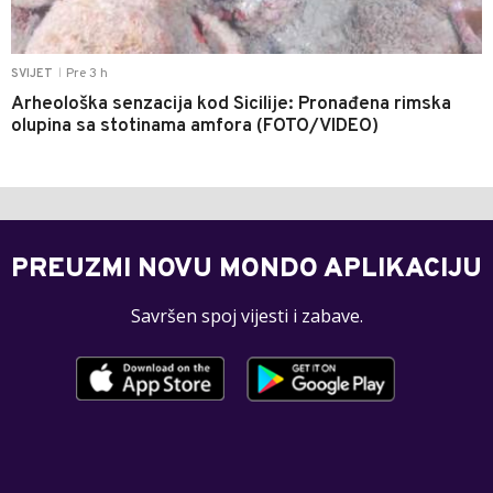
Pre 3 h
SVIJET
|
Arheološka senzacija kod Sicilije: Pronađena rimska
olupina sa stotinama amfora (FOTO/VIDEO)
PREUZMI NOVU MONDO APLIKACIJU
Savršen spoj vijesti i zabave.