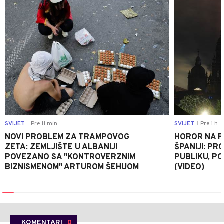
SVIJET
Pre 11 min
SVIJET
Pre 1 h
|
|
NOVI PROBLEM ZA TRAMPOVOG
HOROR NA F
ZETA: ZEMLJIŠTE U ALBANIJI
ŠPANIJI: P
POVEZANO SA "KONTROVERZNIM
PUBLIKU, PO
BIZNISMENOM" ARTUROM ŠEHUOM
(VIDEO)
KOMENTARI
0