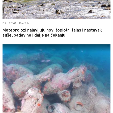
Pre 2 h
DRUŠTVO
|
Meteorolozi najavljuju novi toplotni talas i nastavak
suše, padavine i dalje na čekanju
1