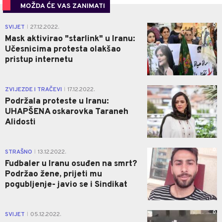
MOŽDA ĆE VAS ZANIMATI
0
SVIJET
27.12.2022.
|
Mask aktivirao "starlink" u Iranu:
Učesnicima protesta olakšao
pristup internetu
0
ZVIJEZDE I TRAČEVI
17.12.2022.
|
Podržala proteste u Iranu:
UHAPŠENA oskarovka Taraneh
Alidosti
0
STRAŠNO
13.12.2022.
|
Fudbaler u Iranu osuđen na smrt?
Podržao žene, prijeti mu
pogubljenje- javio se i Sindikat
0
SVIJET
05.12.2022.
|