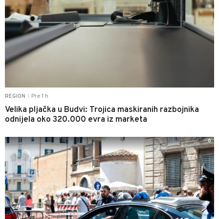
Pre 1 h
REGION
|
Velika pljačka u Budvi: Trojica maskiranih razbojnika
odnijela oko 320.000 evra iz marketa
0