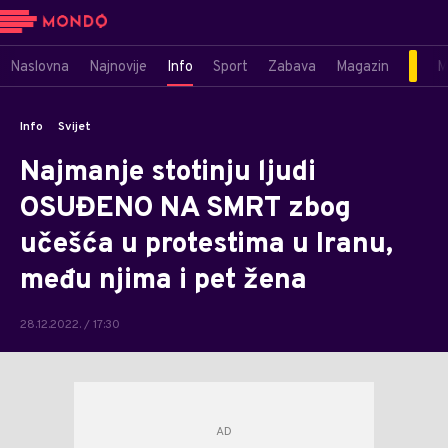
Naslovna
Najnovije
Info
Sport
Zabava
Magazin
M
Info
Svijet
Najmanje stotinju ljudi
OSUĐENO NA SMRT zbog
učešća u protestima u Iranu,
među njima i pet žena
28.12.2022. / 17:30