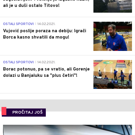
ali je u duši ostalo Titovo!
1
OSTALI SPORTOVI
14.02.2021.
|
Vujović poslije poraza na debiju: Igrači
Borca kasno shvatili da mogu!
3
OSTALI SPORTOVI
14.02.2021.
|
Borac potonuo, pa se vratio, ali Gorenje
dolazi u Banjaluku sa "plus četiri"!
PROČITAJ JOŠ
0