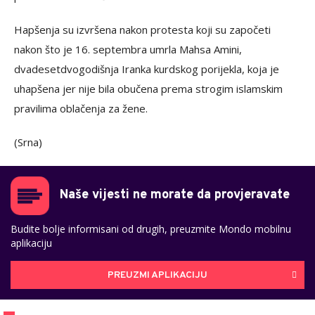
Hapšenja su izvršena nakon protesta koji su započeti
nakon što je 16. septembra umrla Mahsa Amini,
dvadesetdvogodišnja Iranka kurdskog porijekla, koja je
uhapšena jer nije bila obučena prema strogim islamskim
pravilima oblačenja za žene.
(Srna)
Naše vijesti ne morate da provjeravate
Budite bolje informisani od drugih, preuzmite Mondo mobilnu
aplikaciju
PREUZMI APLIKACIJU