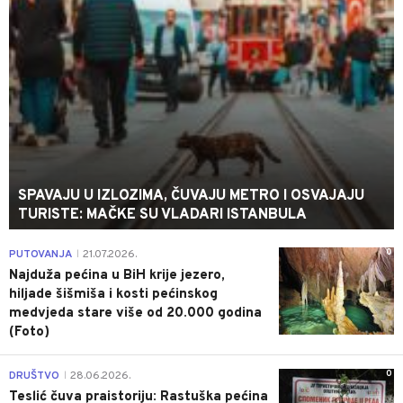
SPAVAJU U IZLOZIMA, ČUVAJU METRO I OSVAJAJU
TURISTE: MAČKE SU VLADARI ISTANBULA
0
PUTOVANJA
21.07.2026.
|
Najduža pećina u BiH krije jezero,
hiljade šišmiša i kosti pećinskog
medvjeda stare više od 20.000 godina
(Foto)
0
DRUŠTVO
28.06.2026.
|
Teslić čuva praistoriju: Rastuška pećina