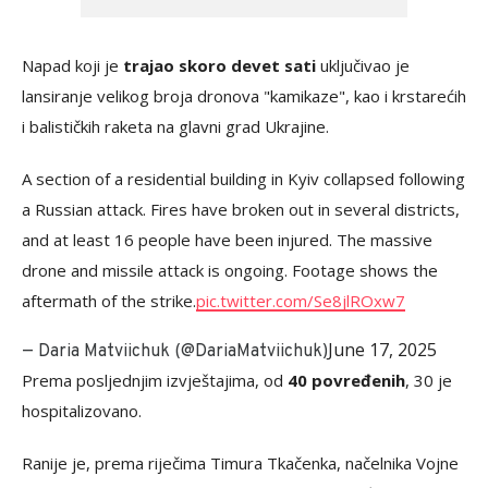
Napad koji je
trajao skoro devet sati
uključivao je
lansiranje velikog broja dronova "kamikaze", kao i krstarećih
i balističkih raketa na glavni grad Ukrajine.
A section of a residential building in Kyiv collapsed following
a Russian attack. Fires have broken out in several districts,
and at least 16 people have been injured. The massive
drone and missile attack is ongoing. Footage shows the
aftermath of the strike.
pic.twitter.com/Se8jlROxw7
June 17, 2025
— Daria Matviichuk (@DariaMatviichuk)
Prema posljednjim izvještajima, od
40 povređenih
, 30 je
hospitalizovano.
Ranije je, prema riječima Timura Tkačenka, načelnika Vojne