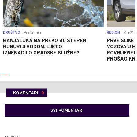
DRUŠTVO
Pre 12 min
REGION
Pre 31 m
|
|
BANJALUKA NA PREKO 40 STEPENI
PRVE SLIKE
KUBURI S VODOM: LJETO
VOZOVA U HR
IZNENADILO GRADSKE SLUŽBE?
POVRIJEĐEN
PROŠAO KR
KOMENTARI
0
SVI KOMENTARI