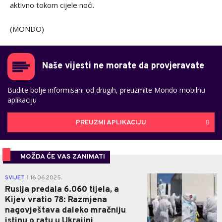
aktivno tokom cijele noći.
(MONDO)
Naše vijesti ne morate da provjeravate
Budite bolje informisani od drugih, preuzmite Mondo mobilnu
aplikaciju
PREUZMI APLIKACIJU
MOŽDA ĆE VAS ZANIMATI
1
SVIJET
16.06.2025.
|
Rusija predala 6.060 tijela, a
Kijev vratio 78: Razmjena
nagovještava daleko mračniju
istinu o ratu u Ukrajini