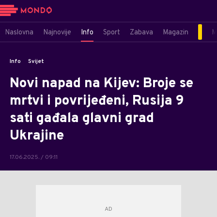
Naslovna
Najnovije
Info
Sport
Zabava
Magazin
M
Info
Svijet
Novi napad na Kijev: Broje se
mrtvi i povrijeđeni, Rusija 9
sati gađala glavni grad
Ukrajine
17.06.2025. / 09:11