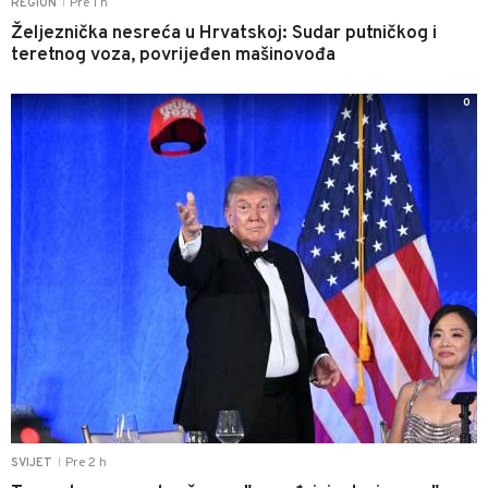
Pre 1 h
REGION
|
Željeznička nesreća u Hrvatskoj: Sudar putničkog i
teretnog voza, povrijeđen mašinovođa
0
Pre 2 h
SVIJET
|