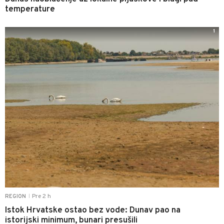
temperature
1
Pre 2 h
REGION
|
Istok Hrvatske ostao bez vode: Dunav pao na
istorijski minimum, bunari presušili