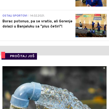
3
OSTALI SPORTOVI
14.02.2021.
|
Borac potonuo, pa se vratio, ali Gorenje
dolazi u Banjaluku sa "plus četiri"!
PROČITAJ JOŠ
0