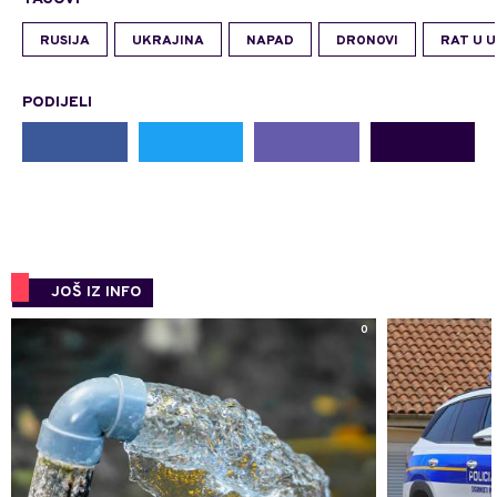
RUSIJA
UKRAJINA
NAPAD
DRONOVI
RAT U U
PODIJELI
JOŠ IZ INFO
0