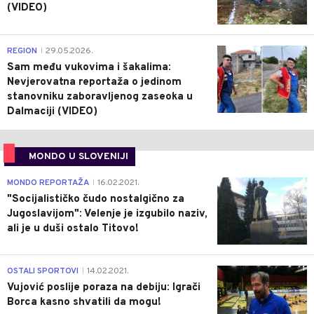
(VIDEO)
0
REGION
29.05.2026.
|
Sam među vukovima i šakalima:
Nevjerovatna reportaža o jedinom
stanovniku zaboravljenog zaseoka u
Dalmaciji (VIDEO)
MONDO U SLOVENIJI
4
MONDO REPORTAŽA
16.02.2021.
|
"Socijalističko čudo nostalgično za
Jugoslavijom": Velenje je izgubilo naziv,
ali je u duši ostalo Titovo!
1
OSTALI SPORTOVI
14.02.2021.
|
Vujović poslije poraza na debiju: Igrači
Borca kasno shvatili da mogu!