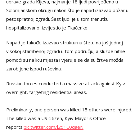
uprave grada Kijeva, najmanje 18 ljudi povrijeđeno u
Solomjanskom okrugu nakon što je napad izazvao požar u
petospratnoj zgradi. Šest ljudi je u tom trenutku
hospitalizovano, izvijestio je Tkačenko.
Napad je takođe izazvao strukturnu štetu na još jednoj
visokoj stambenoj zgradi u tom području, a službe hitne
pomoći su na licu mjesta i vjeruje se da su žrtve možda
zarobljene ispod ruševina.
Russian forces conducted a massive attack against Kyiv
overnight, targeting residential areas.
Preliminarily, one person was killed 15 others were injured.
The killed was a US citizen, Kyiv Mayor's Office
reports.
pic.twitter.com/l251C0qaeN