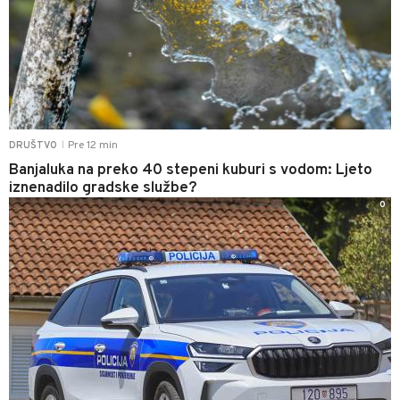
Pre 12 min
DRUŠTVO
|
Banjaluka na preko 40 stepeni kuburi s vodom: Ljeto
iznenadilo gradske službe?
0