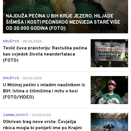
NAJDUŽA PEĆINA U BIH KRIJE JEZERO, HILJADE
ŠIŠMIŠA I KOSTI PEĆINSKOG MEDVJEDA STARE VIŠE
OD 20.000 GODINA (FOTO)
0
DRUŠTVO
28.06.2026.
|
Teslić čuva praistoriju: Rastuška pećina
kao svjedok života neandertalaca
(FOTO)
0
DRUŠTVO
06.06.2026.
|
U Mićinoj pećini s mladim naučnikom iz
BiH: Istina o šišmišima i mitu o kosi
(FOTO/VIDEO)
0
ZANIMLJIVOSTI
05.06.2026.
|
Otkriven trag nove vrste: Čovječja
ribica mogla bi ponijeti ime po Krajini