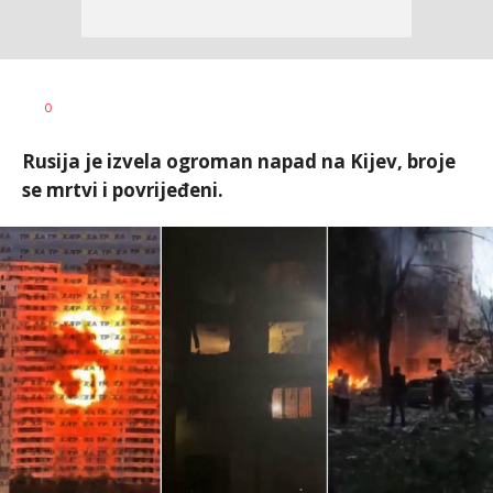
Vesna
AUTOR
0
Kerkez
Rusija je izvela ogroman napad na Kijev, broje
se mrtvi i povrijeđeni.