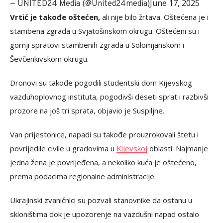
June 17, 2025
— UNITED24 Media (@United24media)
Vrtić je takođe oštećen,
ali nije bilo žrtava. Oštećena je i
stambena zgrada u Svjatošinskom okrugu. Oštećeni su i
gornji spratovi stambenih zgrada u Solomjanskom i
Ševčenkivskom okrugu.
Dronovi su takođe pogodili studentski dom Kijevskog
vazduhoplovnog instituta, pogodivši deseti sprat i razbivši
prozore na još tri sprata, objavio je Suspiljne.
Van prijestonice, napadi su takođe prouzrokovali štetu i
povrijedile civile u gradovima u
Kijevskoj
oblasti. Najmanje
jedna žena je povrijeđena, a nekoliko kuća je oštećeno,
prema podacima regionalne administracije.
Ukrajinski zvaničnici su pozvali stanovnike da ostanu u
skloništima dok je upozorenje na vazdušni napad ostalo