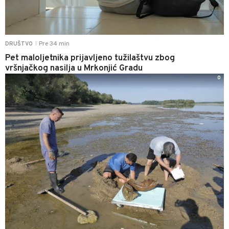
Pre 34 min
DRUŠTVO
|
Pet maloljetnika prijavljeno tužilaštvu zbog
vršnjačkog nasilja u Mrkonjić Gradu
0