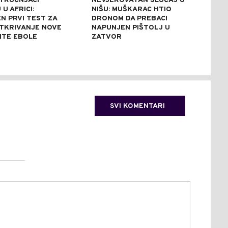
STRUČNJACI
NEVJEROVATAN SLUČAJ U
SAB
U AFRICI:
NIŠU: MUŠKARAC HTIO
NES
N PRVI TEST ZA
DRONOM DA PREBACI
UNIŠ
TKRIVANJE NOVE
NAPUNJEN PIŠTOLJ U
REZ
NTE EBOLE
ZATVOR
REK
SVI KOMENTARI