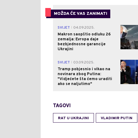
MOŽDA ĆE VAS ZANIMATI
SVIJET
04.09.2025.
|
Makron saopštio odluku 26
zemalja: Evropa daje
bezbjednosne garancije
Ukrajini
SVIJET
03.09.2025.
|
Tramp pobjesnio i vikao na
novinara zbog Putina:
"Vidjećete šta ćemo uraditi
ako se naljutimo"
TAGOVI
RAT U UKRAJINI
VLADIMIR PUTIN