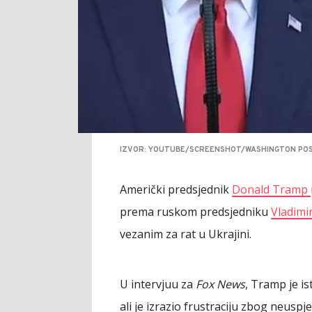
IZVOR: YOUTUBE/SCREENSHOT/WASHINGTON PO
Američki predsjednik
Donald Tramp
prema ruskom predsjedniku
Vladimi
vezanim za rat u Ukrajini.
U intervjuu za
Fox News
, Tramp je i
ali je izrazio frustraciju zbog neusp