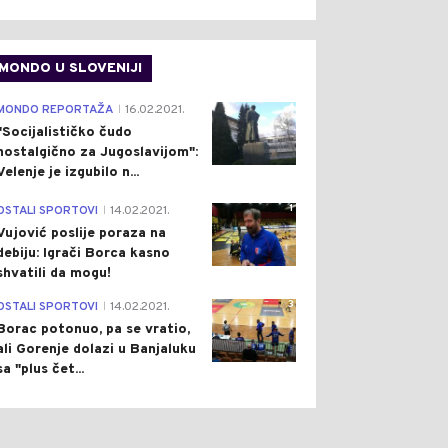
MONDO U SLOVENIJI
4
MONDO REPORTAŽA
16.02.2021.
|
"Socijalističko čudo
nostalgično za Jugoslavijom":
Velenje je izgubilo n...
1
OSTALI SPORTOVI
14.02.2021.
|
Vujović poslije poraza na
debiju: Igrači Borca kasno
shvatili da mogu!
3
OSTALI SPORTOVI
14.02.2021.
|
Borac potonuo, pa se vratio,
ali Gorenje dolazi u Banjaluku
sa "plus čet...