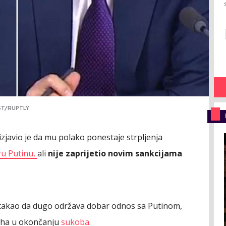
ST/RUPTLY
izjavio je da mu polako ponestaje strpljenja
ru Putinu,
ali
nije zaprijetio novim sankcijama
stakao da dugo održava dobar odnos sa Putinom,
jeha u okončanju
sukoba
.