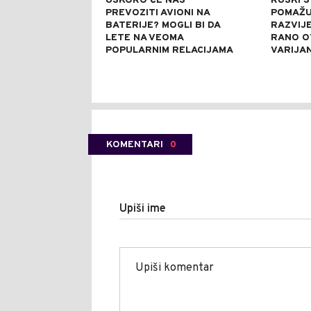
USKORO ĆE NAS
RUSKI 
PREVOZITI AVIONI NA
POMAŽU 
BATERIJE? MOGLI BI DA
RAZVIJE
LETE NA VEOMA
RANO O
POPULARNIM RELACIJAMA
VARIJA
KOMENTARI
0
Upiši ime