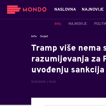
NASLOVNA
NAJNOVIJE
Info:
NAJNOVIJE
POLITI
Info
Svijet
Tramp više nema st
razumijevanja za P
uvođenju sankcija
12.09.2025. / 16:52