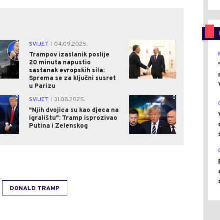
0
0
SVIJET
04.09.2025.
|
Trampov izaslanik poslije
20 minuta napustio
sastanak evropskih sila:
Sprema se za ključni susret
u Parizu
0
0
SVIJET
31.08.2025.
|
"Njih dvojica su kao djeca na
igralištu": Tramp isprozivao
Putina i Zelenskog
DONALD TRAMP