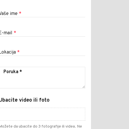
Vaše ime
*
E-mail
*
Lokacija
*
Ubacite video ili foto
Možete da ubacite do 3 fotografije ili videa. Ne