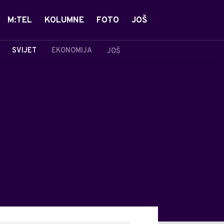
M:TEL
KOLUMNE
FOTO
JOŠ
SVIJET
EKONOMIJA
JOŠ