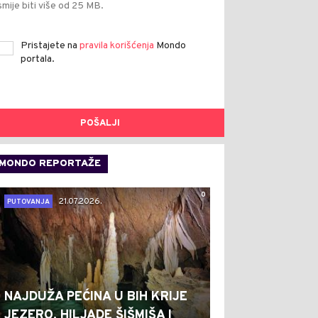
smije biti više od 25 MB.
Pristajete na
pravila korišćenja
Mondo
portala.
POŠALJI
MONDO REPORTAŽE
0
21.07.2026.
PUTOVANJA
NAJDUŽA PEĆINA U BIH KRIJE
JEZERO, HILJADE ŠIŠMIŠA I