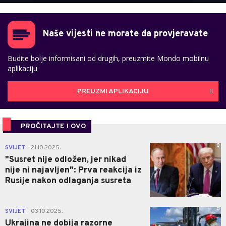
Naše vijesti ne morate da provjeravate
Budite bolje informisani od drugih, preuzmite Mondo mobilnu
aplikaciju
PREUZMI APLIKACIJU
PROČITAJTE I OVO
0
SVIJET
21.10.2025.
|
"Susret nije odložen, jer nikad
nije ni najavljen": Prva reakcija iz
Rusije nakon odlaganja susreta
0
SVIJET
03.10.2025.
|
Ukrajina ne dobija razorne