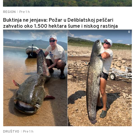
Pre 1 h
REGION
|
Buktinja ne jenjava: Požar u Deliblatskoj peščari
zahvatio oko 1.500 hektara šume i niskog rastinja
0
Pre 1 h
DRUŠTVO
|