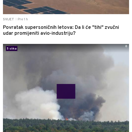
Pre 1 h
SVIJET
|
Povratak supersoničnih letova: Da li će "tihi" zvučni
udar promijeniti avio-industriju?
0
5 slika