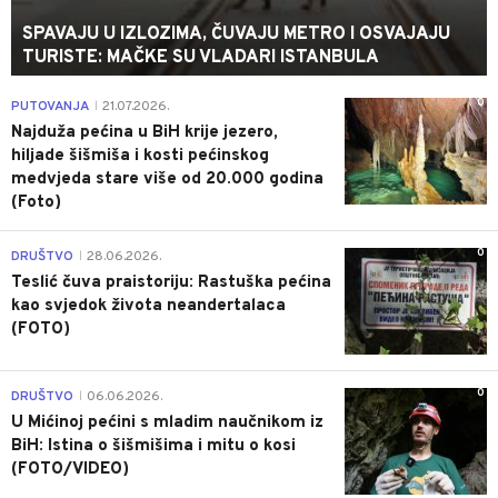
SPAVAJU U IZLOZIMA, ČUVAJU METRO I OSVAJAJU
TURISTE: MAČKE SU VLADARI ISTANBULA
0
PUTOVANJA
21.07.2026.
|
Najduža pećina u BiH krije jezero,
hiljade šišmiša i kosti pećinskog
medvjeda stare više od 20.000 godina
(Foto)
0
DRUŠTVO
28.06.2026.
|
Teslić čuva praistoriju: Rastuška pećina
kao svjedok života neandertalaca
(FOTO)
0
DRUŠTVO
06.06.2026.
|
U Mićinoj pećini s mladim naučnikom iz
BiH: Istina o šišmišima i mitu o kosi
(FOTO/VIDEO)