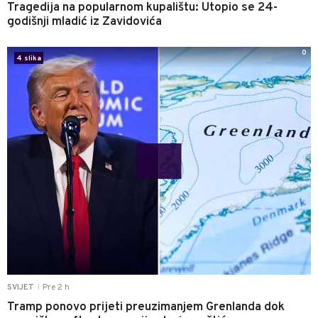
Tragedija na popularnom kupalištu: Utopio se 24-
godišnji mladić iz Zavidovića
0
4 slika
Pre 2 h
SVIJET
|
Tramp ponovo prijeti preuzimanjem Grenlanda dok