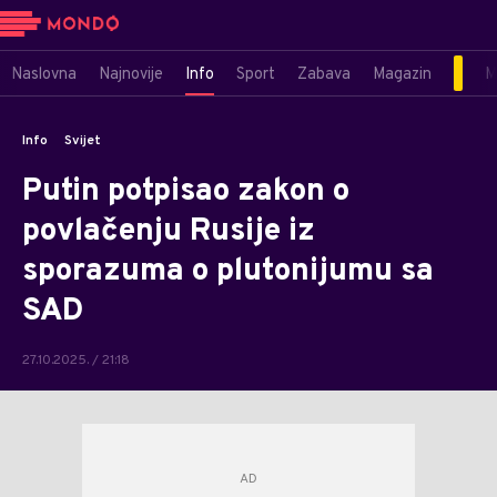
Naslovna
Najnovije
Info
Sport
Zabava
Magazin
M
Info
Svijet
Putin potpisao zakon o
povlačenju Rusije iz
sporazuma o plutonijumu sa
SAD
27.10.2025. / 21:18