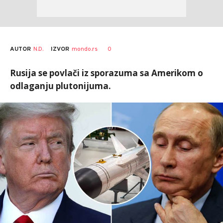
AUTOR
N.D.
0
IZVOR
mondo.rs
Rusija se povlači iz sporazuma sa Amerikom o
odlaganju plutonijuma.