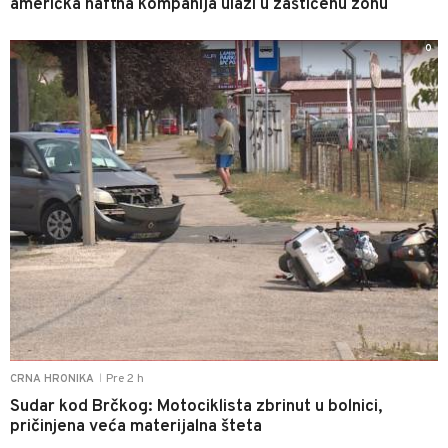
američka naftna kompanija ulazi u zaštićenu zonu
0
Pre 2 h
CRNA HRONIKA
|
Sudar kod Brčkog: Motociklista zbrinut u bolnici,
pričinjena veća materijalna šteta