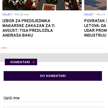
SVIJET
Pre 33 min
SVIJET
Pre 1 h
|
|
IZBOR ZA PREDSJEDNIKA
POVRATAK S
MAĐARSKE ZAKAZAN ZA 11.
LETOVA: DA L
AVGUST: TISA PREDLOŽILA
UDAR PROMIJ
ANDRAŠA BAKU
INDUSTRIJU
KOMENTARI
0
SVI KOMENTARI
Upiši ime