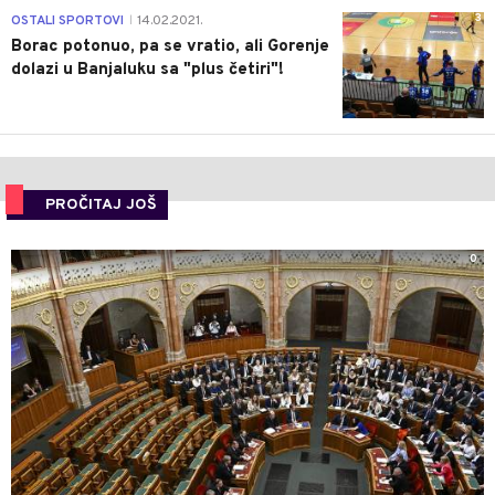
3
OSTALI SPORTOVI
14.02.2021.
|
Borac potonuo, pa se vratio, ali Gorenje
dolazi u Banjaluku sa "plus četiri"!
PROČITAJ JOŠ
0