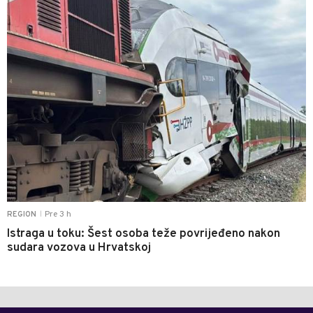
Pre 3 h
REGION
|
Istraga u toku: Šest osoba teže povrijeđeno nakon
sudara vozova u Hrvatskoj