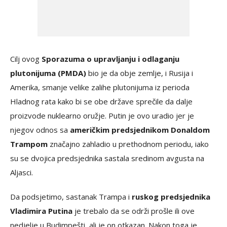
Cilj ovog
Sporazuma o upravljanju i odlaganju
plutonijuma (PMDA)
bio je da obje zemlje, i Rusija i
Amerika, smanje velike zalihe plutonijuma iz perioda
Hladnog rata kako bi se obe države sprečile da dalje
proizvode nuklearno oružje. Putin je ovo uradio jer je
njegov odnos sa
američkim predsjednikom Donaldom
Trampom
značajno zahladio u prethodnom periodu, iako
su se dvojica predsjednika sastala sredinom avgusta na
Aljasci.
Da podsjetimo, sastanak Trampa i
ruskog predsjednika
Vladimira Putina
je trebalo da se održi prošle ili ove
nedjelje u Budimpešti, ali je on otkazan. Nakon toga je