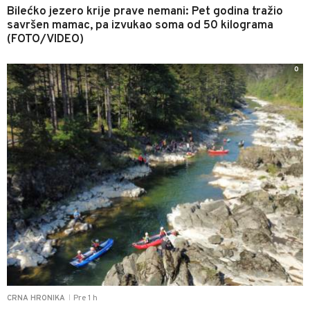
Bilećko jezero krije prave nemani: Pet godina tražio
savršen mamac, pa izvukao soma od 50 kilograma
(FOTO/VIDEO)
0
Pre 1 h
CRNA HRONIKA
|