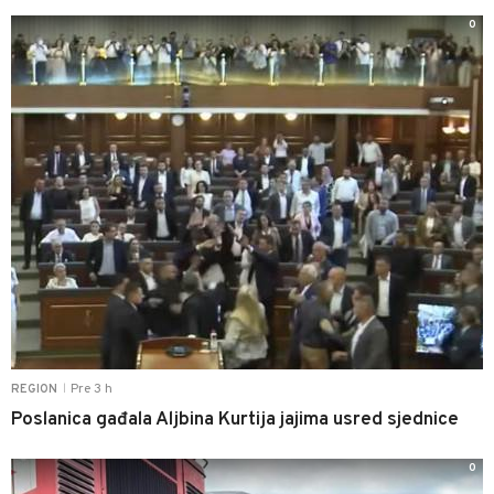
0
Pre 3 h
REGION
|
Poslanica gađala Aljbina Kurtija jajima usred sjednice
0