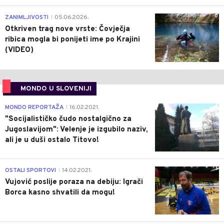
0
ZANIMLJIVOSTI
05.06.2026.
|
Otkriven trag nove vrste: Čovječja
ribica mogla bi ponijeti ime po Krajini
(VIDEO)
MONDO U SLOVENIJI
4
MONDO REPORTAŽA
16.02.2021.
|
"Socijalističko čudo nostalgično za
Jugoslavijom": Velenje je izgubilo naziv,
ali je u duši ostalo Titovo!
1
OSTALI SPORTOVI
14.02.2021.
|
Vujović poslije poraza na debiju: Igrači
Borca kasno shvatili da mogu!