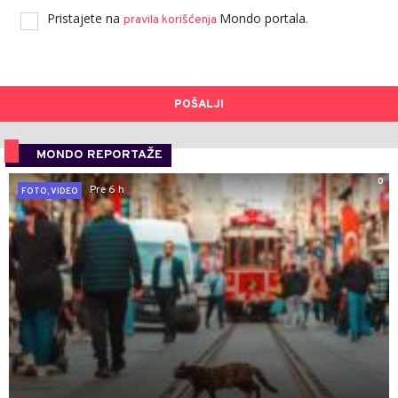
Pristajete na
Mondo portala.
pravila korišćenja
POŠALJI
MONDO REPORTAŽE
0
Pre 6 h
FOTO, VIDEO