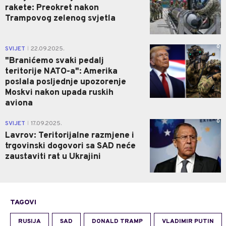
rakete: Preokret nakon
Trampovog zelenog svjetla
0
SVIJET
22.09.2025.
|
"Branićemo svaki pedalj
teritorije NATO-a": Amerika
poslala posljednje upozorenje
Moskvi nakon upada ruskih
aviona
0
SVIJET
17.09.2025.
|
Lavrov: Teritorijalne razmjene i
trgovinski dogovori sa SAD neće
zaustaviti rat u Ukrajini
TAGOVI
RUSIJA
SAD
DONALD TRAMP
VLADIMIR PUTIN