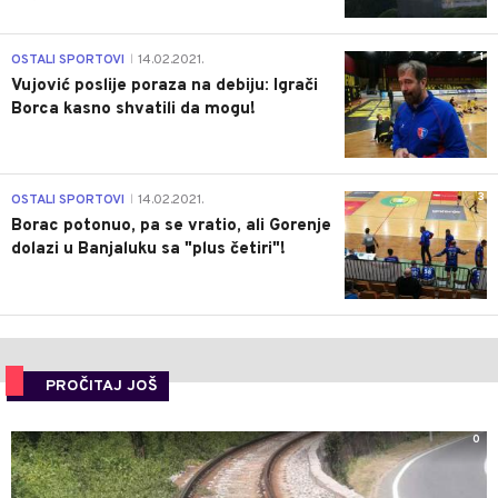
1
OSTALI SPORTOVI
14.02.2021.
|
Vujović poslije poraza na debiju: Igrači
Borca kasno shvatili da mogu!
3
OSTALI SPORTOVI
14.02.2021.
|
Borac potonuo, pa se vratio, ali Gorenje
dolazi u Banjaluku sa "plus četiri"!
PROČITAJ JOŠ
0