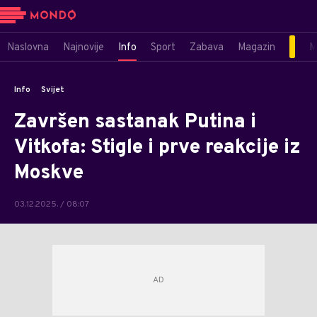
Naslovna
Najnovije
Info
Sport
Zabava
Magazin
M
Info
Svijet
Završen sastanak Putina i
Vitkofa: Stigle i prve reakcije iz
Moskve
03.12.2025. / 08:07