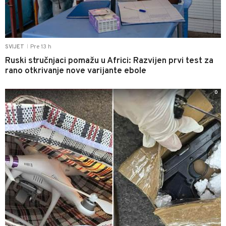
Pre 13 h
SVIJET
|
Ruski stručnjaci pomažu u Africi: Razvijen prvi test za
rano otkrivanje nove varijante ebole
0