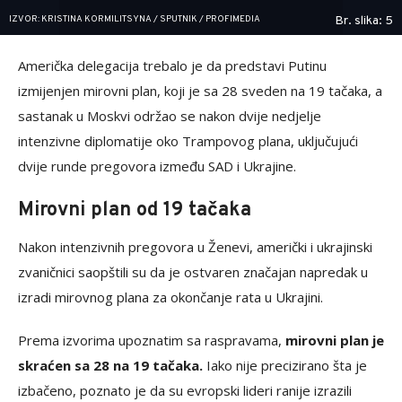
IZVOR: KRISTINA KORMILITSYNA / SPUTNIK / PROFIMEDIA
Br. slika: 5
Američka delegacija trebalo je da predstavi Putinu
izmijenjen mirovni plan, koji je sa 28 sveden na 19 tačaka, a
sastanak u Moskvi održao se nakon dvije nedjelje
intenzivne diplomatije oko Trampovog plana, uključujući
dvije runde pregovora između SAD i Ukrajine.
Mirovni plan od 19 tačaka
Nakon intenzivnih pregovora u Ženevi, američki i ukrajinski
zvaničnici saopštili su da je ostvaren značajan napredak u
izradi mirovnog plana za okončanje rata u Ukrajini.
Prema izvorima upoznatim sa raspravama,
mirovni plan je
skraćen sa 28 na 19 tačaka.
Iako nije precizirano šta je
izbačeno, poznato je da su evropski lideri ranije izrazili