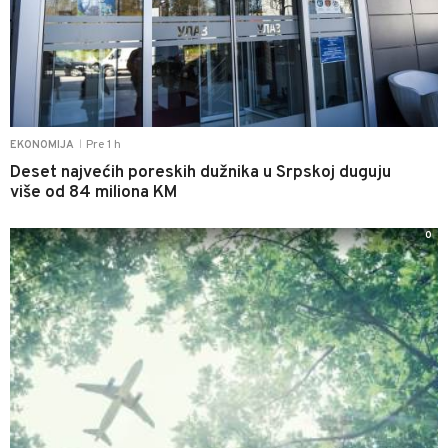
Pre 1 h
EKONOMIJA
|
Deset najvećih poreskih dužnika u Srpskoj duguju
više od 84 miliona KM
0