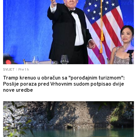
Pre 1 h
SVIJET
|
Tramp krenuo u obračun sa "porođajnim turizmom":
Poslije poraza pred Vrhovnim sudom potpisao dvije
nove uredbe
0