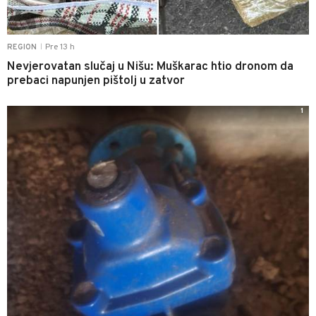
Pre 13 h
REGION
|
Nevjerovatan slučaj u Nišu: Muškarac htio dronom da
prebaci napunjen pištolj u zatvor
1