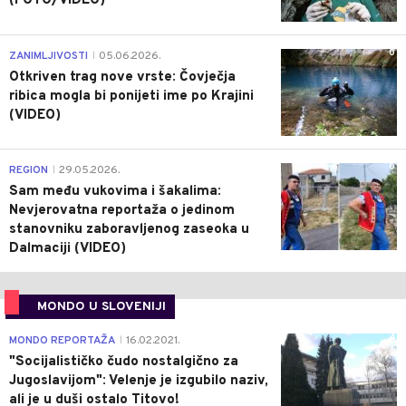
(FOTO/VIDEO)
0
ZANIMLJIVOSTI
05.06.2026.
|
Otkriven trag nove vrste: Čovječja
ribica mogla bi ponijeti ime po Krajini
(VIDEO)
0
REGION
29.05.2026.
|
Sam među vukovima i šakalima:
Nevjerovatna reportaža o jedinom
stanovniku zaboravljenog zaseoka u
Dalmaciji (VIDEO)
MONDO U SLOVENIJI
4
MONDO REPORTAŽA
16.02.2021.
|
"Socijalističko čudo nostalgično za
Jugoslavijom": Velenje je izgubilo naziv,
ali je u duši ostalo Titovo!