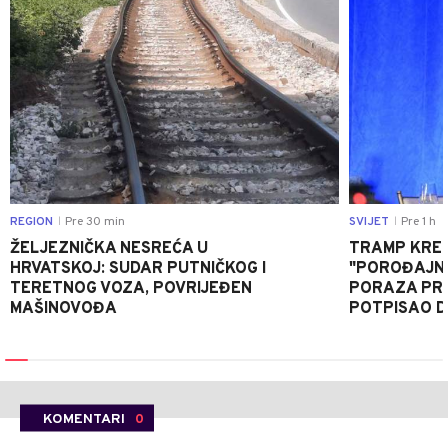
REGION
Pre 30 min
SVIJET
Pre 1 h
|
|
ŽELJEZNIČKA NESREĆA U
TRAMP KRE
HRVATSKOJ: SUDAR PUTNIČKOG I
"POROĐAJNI
TERETNOG VOZA, POVRIJEĐEN
PORAZA PR
MAŠINOVOĐA
POTPISAO D
KOMENTARI
0