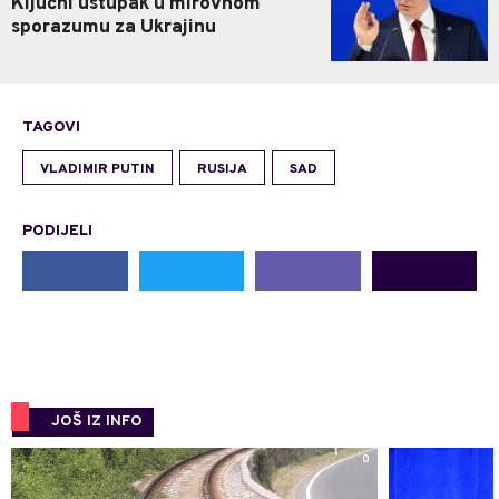
Ključni ustupak u mirovnom
sporazumu za Ukrajinu
TAGOVI
VLADIMIR PUTIN
RUSIJA
SAD
PODIJELI
JOŠ IZ INFO
0