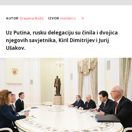
AUTOR
Dragana Božić
0
IZVOR
mondo.rs
Uz Putina, rusku delegaciju su činila i dvojica
njegovih savjetnika, Kiril Dimitrijev i Jurij
Ušakov.