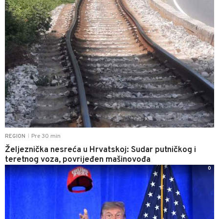
Pre 30 min
REGION
|
Željeznička nesreća u Hrvatskoj: Sudar putničkog i
teretnog voza, povrijeđen mašinovođa
0