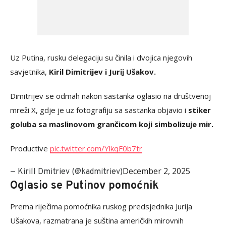
Uz Putina, rusku delegaciju su činila i dvojica njegovih
savjetnika,
Kiril Dimitrijev i Jurij Ušakov.
Dimitrijev se odmah nakon sastanka oglasio na društvenoj
mreži X, gdje je uz fotografiju sa sastanka objavio i
stiker
goluba sa maslinovom grančicom koji simbolizuje mir.
Productive ️
pic.twitter.com/YlkqF0b7tr
December 2, 2025
— Kirill Dmitriev (@kadmitriev)
Oglasio se Putinov pomoćnik
Prema riječima pomoćnika ruskog predsjednika Jurija
Ušakova, razmatrana je suština američkih mirovnih