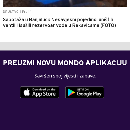
Pre 14 h
DRUŠTVO
|
Sabotaža u Banjaluci: Nesavjesni pojedinci uništili
ventil i isušili rezervoar vode u Rekavicama (FOTO)
PREUZMI NOVU MONDO APLIKACIJU
Savršen spoj vijesti i zabave.