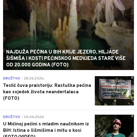
NAJDUŽA PEĆINA U BIH KRIJE JEZERO, HILJADE
ŠIŠMIŠA I KOSTI PEĆINSKOG MEDVJEDA STARE VIŠE
OD 20.000 GODINA (FOTO)
0
DRUŠTVO
28.06.2026.
|
Teslić čuva praistoriju: Rastuška pećina
kao svjedok života neandertalaca
(FOTO)
0
DRUŠTVO
06.06.2026.
|
U Mićinoj pećini s mladim naučnikom iz
BiH: Istina o šišmišima i mitu o kosi