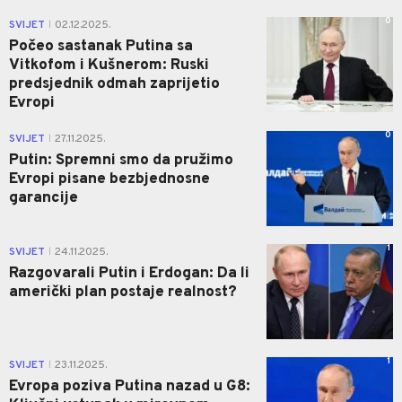
0
SVIJET
02.12.2025.
|
Počeo sastanak Putina sa
Vitkofom i Kušnerom: Ruski
predsjednik odmah zaprijetio
Evropi
0
SVIJET
27.11.2025.
|
Putin: Spremni smo da pružimo
Evropi pisane bezbjednosne
garancije
1
SVIJET
24.11.2025.
|
Razgovarali Putin i Erdogan: Da li
američki plan postaje realnost?
1
SVIJET
23.11.2025.
|
Evropa poziva Putina nazad u G8: