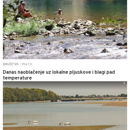
Pre 1 h
DRUŠTVO
|
Danas naoblačenje uz lokalne pljuskove i blagi pad
temperature
1