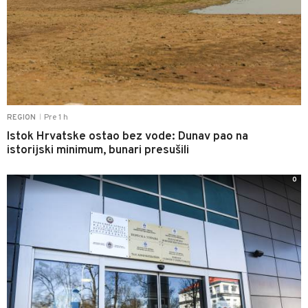
Pre 1 h
REGION
|
Istok Hrvatske ostao bez vode: Dunav pao na
istorijski minimum, bunari presušili
0