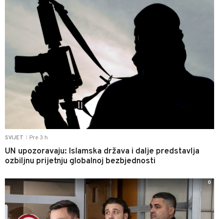
Pre 3 h
SVIJET
|
UN upozoravaju: Islamska država i dalje predstavlja
ozbiljnu prijetnju globalnoj bezbjednosti
0