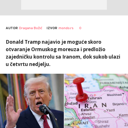
AUTOR
Dragana Božić
0
IZVOR
mondo.rs
Donald Tramp najavio je moguće skoro
otvaranje Ormuskog moreuza i predložio
zajedničku kontrolu sa Iranom, dok sukob ulazi
u četvrtu nedjelju.