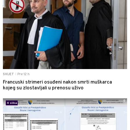
Pre 12 h
SVIJET
|
Francuski strimeri osuđeni nakon smrti muškarca
kojeg su zlostavljali u prenosu uživo
0
4 slika