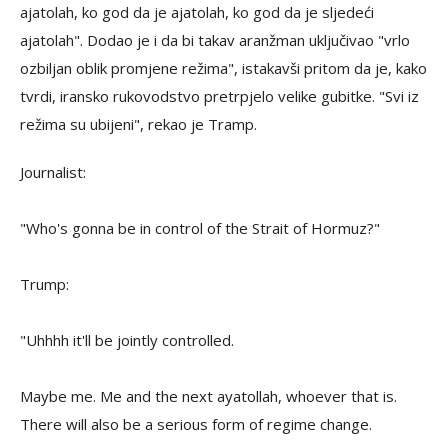
ajatolah, ko god da je ajatolah, ko god da je sljedeći
ajatolah". Dodao je i da bi takav aranžman uključivao "vrlo
ozbiljan oblik promjene režima", istakavši pritom da je, kako
tvrdi, iransko rukovodstvo pretrpjelo velike gubitke. "Svi iz
režima su ubijeni", rekao je Tramp.
Journalist:
"Who's gonna be in control of the Strait of Hormuz?"
Trump:
"Uhhhh it'll be jointly controlled.
Maybe me. Me and the next ayatollah, whoever that is.
There will also be a serious form of regime change.