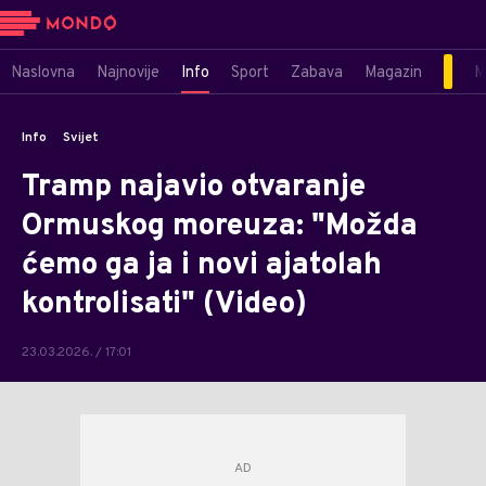
Naslovna
Najnovije
Info
Sport
Zabava
Magazin
M
Info
Svijet
Tramp najavio otvaranje
Ormuskog moreuza: "Možda
ćemo ga ja i novi ajatolah
kontrolisati" (Video)
23.03.2026. / 17:01