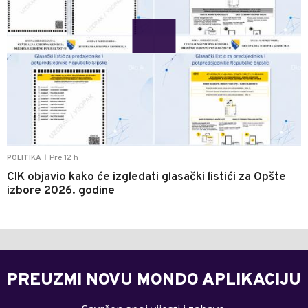
Pre 12 h
POLITIKA
|
CIK objavio kako će izgledati glasački listići za Opšte
izbore 2026. godine
PREUZMI NOVU MONDO APLIKACIJU