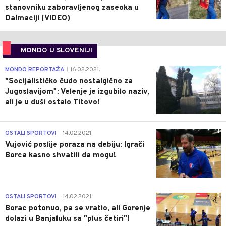
stanovniku zaboravljenog zaseoka u
Dalmaciji (VIDEO)
MONDO U SLOVENIJI
4
MONDO REPORTAŽA
16.02.2021.
|
"Socijalističko čudo nostalgično za
Jugoslavijom": Velenje je izgubilo naziv,
ali je u duši ostalo Titovo!
1
OSTALI SPORTOVI
14.02.2021.
|
Vujović poslije poraza na debiju: Igrači
Borca kasno shvatili da mogu!
3
OSTALI SPORTOVI
14.02.2021.
|
Borac potonuo, pa se vratio, ali Gorenje
dolazi u Banjaluku sa "plus četiri"!