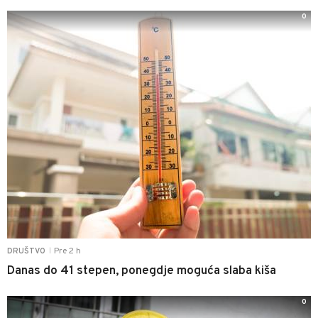
0
Pre 2 h
DRUŠTVO
|
Danas do 41 stepen, ponegdje moguća slaba kiša
0