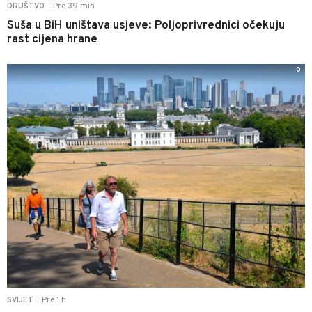
Pre 39 min
DRUŠTVO
|
Suša u BiH uništava usjeve: Poljoprivrednici očekuju
rast cijena hrane
0
Pre 1 h
SVIJET
|