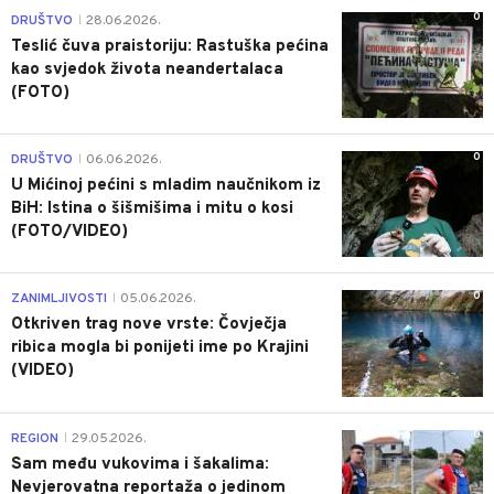
0
DRUŠTVO
28.06.2026.
|
Teslić čuva praistoriju: Rastuška pećina
kao svjedok života neandertalaca
(FOTO)
0
DRUŠTVO
06.06.2026.
|
U Mićinoj pećini s mladim naučnikom iz
BiH: Istina o šišmišima i mitu o kosi
(FOTO/VIDEO)
0
ZANIMLJIVOSTI
05.06.2026.
|
Otkriven trag nove vrste: Čovječja
ribica mogla bi ponijeti ime po Krajini
(VIDEO)
0
REGION
29.05.2026.
|
Sam među vukovima i šakalima:
Nevjerovatna reportaža o jedinom