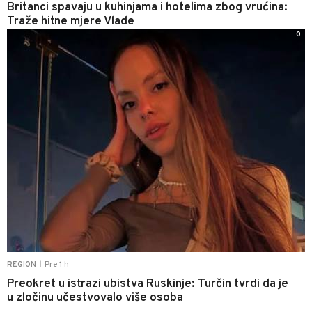
Britanci spavaju u kuhinjama i hotelima zbog vrućina:
Traže hitne mjere Vlade
0
Pre 1 h
REGION
|
Preokret u istrazi ubistva Ruskinje: Turčin tvrdi da je
u zločinu učestvovalo više osoba