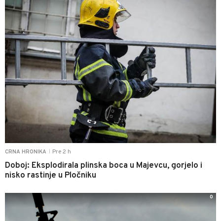
Pre 2 h
CRNA HRONIKA
|
Doboj: Eksplodirala plinska boca u Majevcu, gorjelo i
nisko rastinje u Pločniku
0