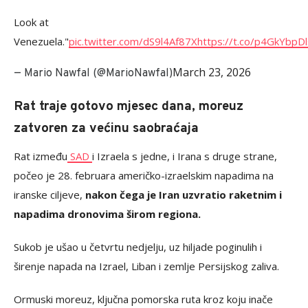
Look at
Venezuela."
pic.twitter.com/dS9l4Af87X
https://t.co/p4GkYbpDl
March 23, 2026
— Mario Nawfal (@MarioNawfal)
Rat traje gotovo mjesec dana, moreuz
zatvoren za većinu saobraćaja
Rat između
SAD
i Izraela s jedne, i Irana s druge strane,
počeo je 28. februara američko-izraelskim napadima na
iranske ciljeve,
nakon čega je Iran uzvratio raketnim i
napadima dronovima širom regiona.
Sukob je ušao u četvrtu nedjelju, uz hiljade poginulih i
širenje napada na Izrael, Liban i zemlje Persijskog zaliva.
Ormuski moreuz, ključna pomorska ruta kroz koju inače