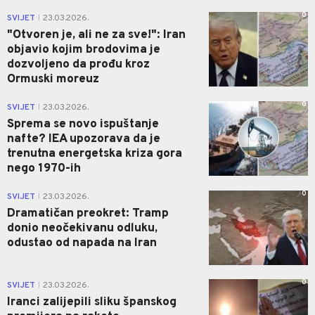
0
SVIJET
23.03.2026.
|
"Otvoren je, ali ne za sve!": Iran
objavio kojim brodovima je
dozvoljeno da prođu kroz
Ormuski moreuz
0
SVIJET
23.03.2026.
|
Sprema se novo ispuštanje
nafte? IEA upozorava da je
trenutna energetska kriza gora
nego 1970-ih
0
SVIJET
23.03.2026.
|
Dramatičan preokret: Tramp
donio neočekivanu odluku,
odustao od napada na Iran
0
SVIJET
23.03.2026.
|
Iranci zalijepili sliku španskog