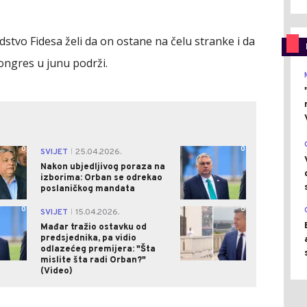
tvo Fidesa želi da on ostane na čelu stranke i da
ongres u junu podrži.
0
0
SVIJET
25.04.2026.
|
Nakon ubjedljivog poraza na
izborima: Orban se odrekao
poslaničkog mandata
0
0
SVIJET
15.04.2026.
|
Mađar tražio ostavku od
predsjednika, pa vidio
odlazećeg premijera: "Šta
mislite šta radi Orban?"
(Video)