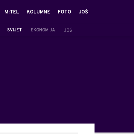
M:TEL
KOLUMNE
FOTO
JOŠ
SVIJET
EKONOMIJA
JOŠ