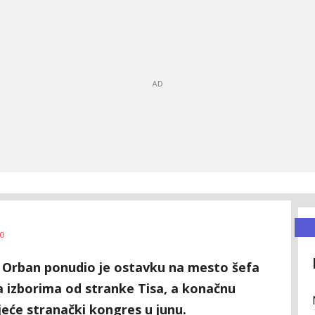
0
r Orban ponudio je ostavku na mesto šefa
a izborima od stranke Tisa, a konačnu
jeće stranački kongres u junu.