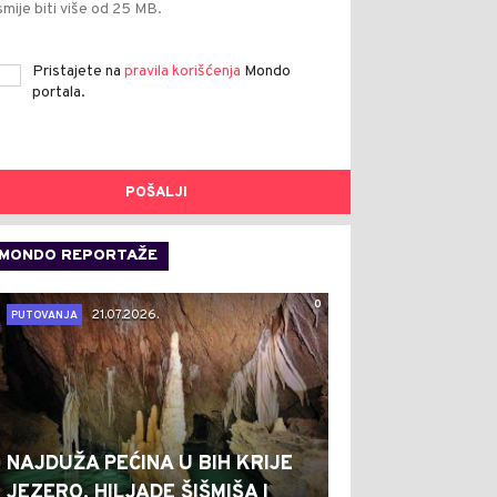
smije biti više od 25 MB.
Pristajete na
pravila korišćenja
Mondo
portala.
POŠALJI
MONDO REPORTAŽE
0
21.07.2026.
PUTOVANJA
NAJDUŽA PEĆINA U BIH KRIJE
JEZERO, HILJADE ŠIŠMIŠA I