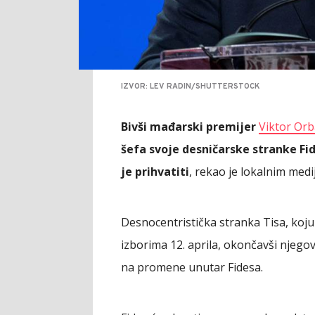
IZVOR: LEV RADIN/SHUTTERSTOCK
Bivši mađarski premijer
Viktor Or
šefa svoje desničarske stranke Fi
je prihvatiti
, rekao je lokalnim medi
Desnocentristička stranka Tisa, koj
izborima 12. aprila, okončavši njego
na promene unutar Fidesa.