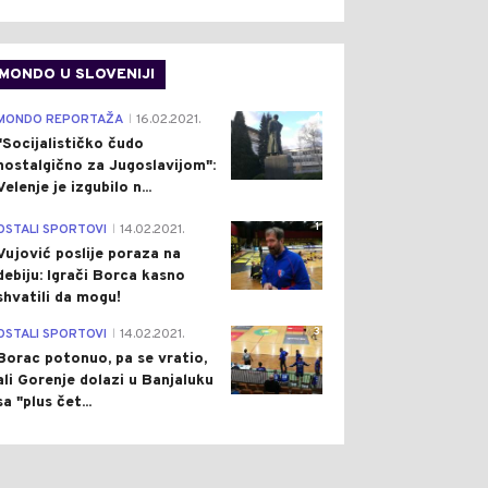
MONDO U SLOVENIJI
4
MONDO REPORTAŽA
16.02.2021.
|
"Socijalističko čudo
nostalgično za Jugoslavijom":
Velenje je izgubilo n...
1
OSTALI SPORTOVI
14.02.2021.
|
Vujović poslije poraza na
debiju: Igrači Borca kasno
shvatili da mogu!
3
OSTALI SPORTOVI
14.02.2021.
|
Borac potonuo, pa se vratio,
ali Gorenje dolazi u Banjaluku
sa "plus čet...