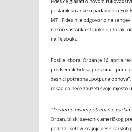
Fides će glasati o novom rukovodstv
poslanik stranke u parlamentu Erik Ba
MTI. Fides nije odgovorio na zahtje
nakon sastanka stranke u utorak, nit
na Fejsbuku.
Poslije izbora, Orban je 16. aprila r
predsednik Fidesa preuzima „punu o
desnici potrebna „potpuna obnova". 
rekao da neće zauzeti svoje mjesto u 
"Trenutno nisam potreban u parlamen
Orban, bliski saveznik američkog p
podržali šefovi krajnje desničarskih p