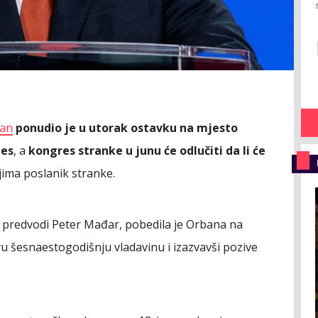
ban
ponudio je u utorak ostavku na mjesto
des
, a
kongres stranke u junu će odlučiti da li će
jima poslanik stranke.
u predvodi Peter Mađar, pobedila je Orbana na
vu šesnaestogodišnju vladavinu i izazvavši pozive