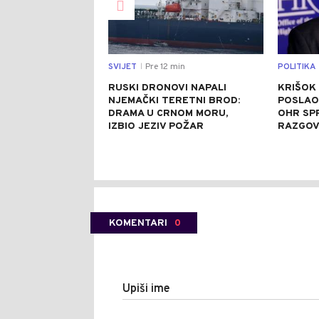
SVIJET
Pre 12 min
POLITIKA
|
RUSKI DRONOVI NAPALI
KRIŠOK
NJEMAČKI TERETNI BROD:
POSLAO
DRAMA U CRNOM MORU,
OHR SP
IZBIO JEZIV POŽAR
RAZGOV
KOMENTARI
0
Upiši ime