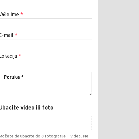
Vaše ime
*
E-mail
*
Lokacija
*
Ubacite video ili foto
Možete da ubacite do 3 fotografije ili videa. Ne