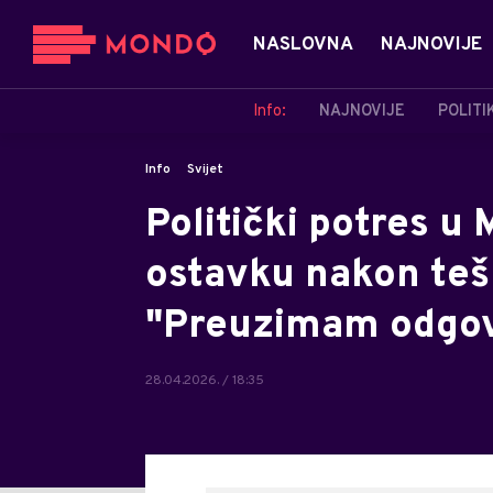
NASLOVNA
NAJNOVIJE
Info:
NAJNOVIJE
POLITI
Info
Svijet
Politički potres u
ostavku nakon teš
"Preuzimam odgov
28.04.2026. / 18:35