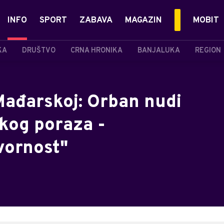
INFO
SPORT
ZABAVA
MAGAZIN
MOBIT
KA
DRUŠTVO
CRNA HRONIKA
BANJALUKA
REGION
 Mađarskoj: Orban nudi
kog poraza -
ornost"