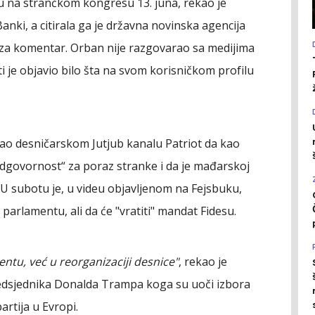
u na strančkom kongresu 13. juna, rekao je
nki, a citirala ga je državna novinska agencija
v za komentar. Orban nije razgovarao sa medijima
i je objavio bilo šta na svom korisničkom profilu
ekao desničarskom Jutjub kanalu Patriot da kao
dgovornost“ za poraz stranke i da je mađarskoj
U subotu je, u videu objavljenom na Fejsbuku,
parlamentu, ali da će "vratiti" mandat Fidesu.
tu, već u reorganizaciji desnice"
, rekao je
redsjednika Donalda Trampa koga su uoči izbora
artija u Evropi.