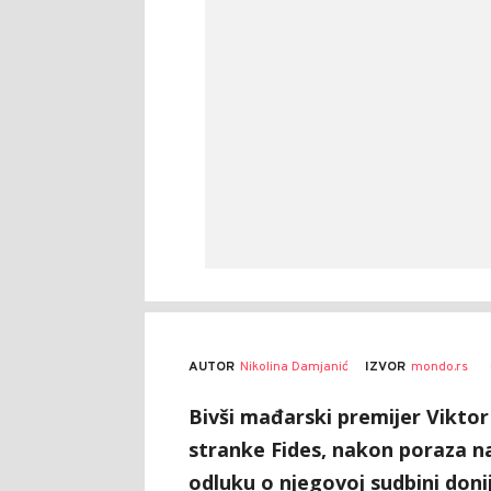
AUTOR
Nikolina Damjanić
IZVOR
mondo.rs
Bivši mađarski premijer Vikto
stranke Fides, nakon poraza n
odluku o njegovoj sudbini doni