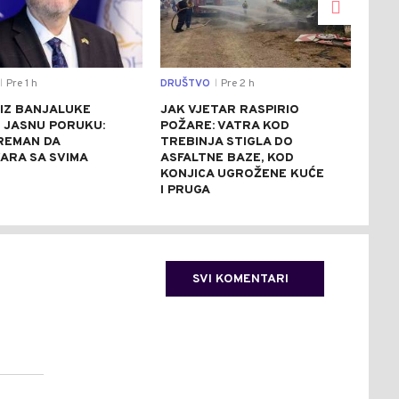
Pre 1 h
DRUŠTVO
Pre 2 h
CRNA
|
|
 IZ BANJALUKE
JAK VJETAR RASPIRIO
AKC
 JASNU PORUKU:
POŽARE: VATRA KOD
UHA
REMAN DA
TREBINJA STIGLA DO
ZAP
ARA SA SVIMA
ASFALTNE BAZE, KOD
AUT
KONJICA UGROŽENE KUĆE
(FO
I PRUGA
SVI KOMENTARI