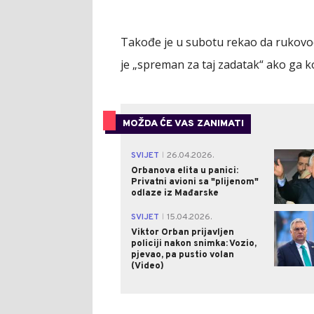
Takođe je u subotu rekao da rukovods
je „spreman za taj zadatak“ ako ga k
MOŽDA ĆE VAS ZANIMATI
SVIJET
26.04.2026.
|
Orbanova elita u panici:
Privatni avioni sa "plijenom"
odlaze iz Mađarske
SVIJET
15.04.2026.
|
Viktor Orban prijavljen
policiji nakon snimka: Vozio,
pjevao, pa pustio volan
(Video)