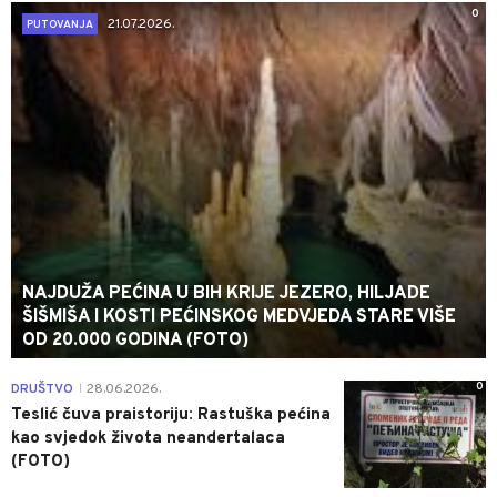
0
21.07.2026.
PUTOVANJA
NAJDUŽA PEĆINA U BIH KRIJE JEZERO, HILJADE
ŠIŠMIŠA I KOSTI PEĆINSKOG MEDVJEDA STARE VIŠE
OD 20.000 GODINA (FOTO)
0
DRUŠTVO
28.06.2026.
|
Teslić čuva praistoriju: Rastuška pećina
kao svjedok života neandertalaca
(FOTO)