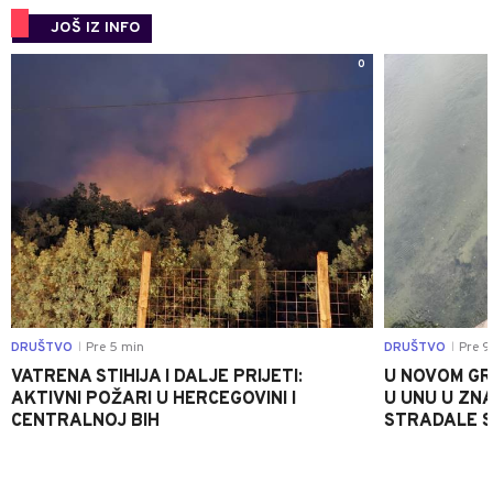
JOŠ IZ INFO
0
DRUŠTVO
Pre 5 min
DRUŠTVO
Pre 9
|
|
VATRENA STIHIJA I DALJE PRIJETI:
U NOVOM GR
AKTIVNI POŽARI U HERCEGOVINI I
U UNU U ZN
CENTRALNOJ BIH
STRADALE SR