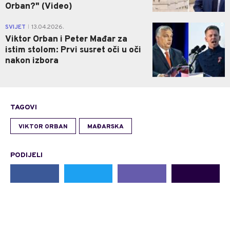
Orban?" (Video)
0
SVIJET
13.04.2026.
|
Viktor Orban i Peter Mađar za
istim stolom: Prvi susret oči u oči
nakon izbora
TAGOVI
VIKTOR ORBAN
MAĐARSKA
PODIJELI