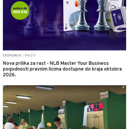
Pre 2 h
EKONOMIJA
|
Nova prilika za rast - NLB Master Your Business
pogodnosti pravnim licima dostupne do kraja oktobra
2026.
0