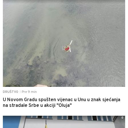
Pre 9 min
DRUŠTVO
|
U Novom Gradu spušten vijenac u Unu u znak sjećanja
na stradale Srbe u akciji "Oluja"
0