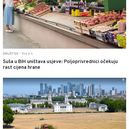
Pre 2 h
DRUŠTVO
|
Suša u BiH uništava usjeve: Poljoprivrednici očekuju
rast cijena hrane
0