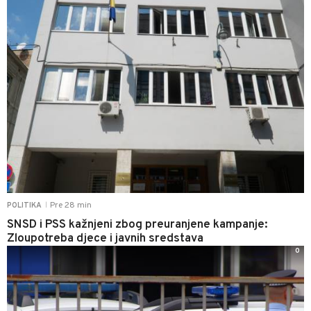
Pre 28 min
POLITIKA
|
SNSD i PSS kažnjeni zbog preuranjene kampanje:
Zloupotreba djece i javnih sredstava
0