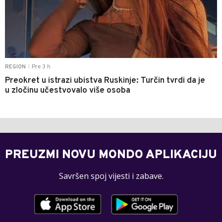
Pre 3 h
REGION
|
Preokret u istrazi ubistva Ruskinje: Turčin tvrdi da je
u zločinu učestvovalo više osoba
PREUZMI NOVU MONDO APLIKACIJU
Savršen spoj vijesti i zabave.