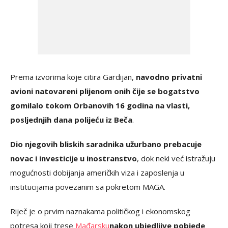
Prema izvorima koje citira Gardijan,
navodno privatni
avioni natovareni plijenom onih čije se bogatstvo
gomilalo tokom Orbanovih 16 godina na vlasti,
posljednjih dana polijeću iz Beča
.
Dio njegovih bliskih saradnika užurbano prebacuje
novac i investicije u inostranstvo
, dok neki već istražuju
mogućnosti dobijanja američkih viza i zaposlenja u
institucijama povezanim sa pokretom MAGA.
Riječ je o prvim naznakama političkog i ekonomskog
potresa koji trese
Mađarsku
nakon ubjedljive pobjede