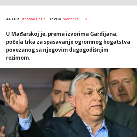
AUTOR
Dragana Božić
0
IZVOR
mondo.rs
U Mađarskoj je, prema izvorima Gardijana,
počela trka za spasavanje ogromnog bogatstva
povezanog sa njegovim dugogodišnjim
režimom.