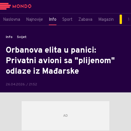
Naslovna
Najnovije
Info
Sport
Zabava
Magazin
M
Info
Svijet
Orbanova elita u panici:
Privatni avioni sa "plijenom"
odlaze iz Mađarske
26.04.2026. / 21:52