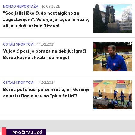
4
MONDO REPORTAŽA
16.02.2021.
|
"Socijalističko čudo nostalgično za
Jugoslavijom": Velenje je izgubilo naziv,
ali je u duši ostalo Titovo!
1
OSTALI SPORTOVI
14.02.2021.
|
Vujović poslije poraza na debiju: Igrači
Borca kasno shvatili da mogu!
3
OSTALI SPORTOVI
14.02.2021.
|
Borac potonuo, pa se vratio, ali Gorenje
dolazi u Banjaluku sa "plus četiri"!
PROČITAJ JOŠ