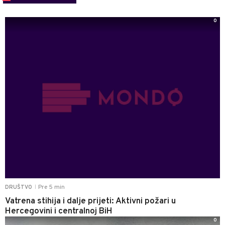
0
Pre 5 min
DRUŠTVO
|
Vatrena stihija i dalje prijeti: Aktivni požari u
Hercegovini i centralnoj BiH
0