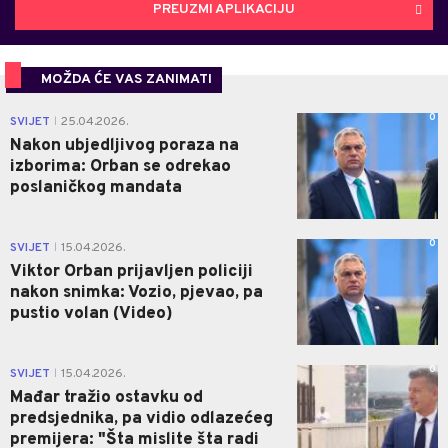
PREUZMI APLIKACIJU
MOŽDA ĆE VAS ZANIMATI
0
SVIJET
25.04.2026.
|
Nakon ubjedljivog poraza na
izborima: Orban se odrekao
poslaničkog mandata
0
SVIJET
15.04.2026.
|
Viktor Orban prijavljen policiji
nakon snimka: Vozio, pjevao, pa
pustio volan (Video)
0
SVIJET
15.04.2026.
|
Mađar tražio ostavku od
predsjednika, pa vidio odlazećeg
premijera: "Šta mislite šta radi