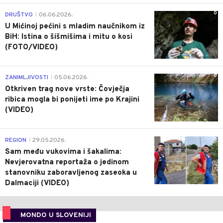
0
DRUŠTVO
06.06.2026.
|
U Mićinoj pećini s mladim naučnikom iz
BiH: Istina o šišmišima i mitu o kosi
(FOTO/VIDEO)
0
ZANIMLJIVOSTI
05.06.2026.
|
Otkriven trag nove vrste: Čovječja
ribica mogla bi ponijeti ime po Krajini
(VIDEO)
0
REGION
29.05.2026.
|
Sam među vukovima i šakalima:
Nevjerovatna reportaža o jedinom
stanovniku zaboravljenog zaseoka u
Dalmaciji (VIDEO)
MONDO U SLOVENIJI