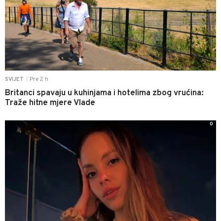
Pre 2 h
SVIJET
|
Britanci spavaju u kuhinjama i hotelima zbog vrućina:
Traže hitne mjere Vlade
0