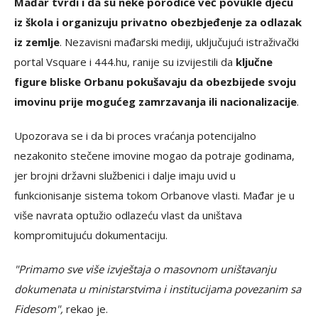
Mađar tvrdi i da su neke porodice već povukle djecu
iz škola i organizuju privatno obezbjeđenje za odlazak
iz zemlje
. Nezavisni mađarski mediji, uključujući istraživački
portal Vsquare i 444.hu, ranije su izvijestili da
ključne
figure bliske Orbanu pokušavaju da obezbijede svoju
imovinu prije mogućeg zamrzavanja ili nacionalizacije
.
Upozorava se i da bi proces vraćanja potencijalno
nezakonito stečene imovine mogao da potraje godinama,
jer brojni državni službenici i dalje imaju uvid u
funkcionisanje sistema tokom Orbanove vlasti. Mađar je u
više navrata optužio odlazeću vlast da uništava
kompromitujuću dokumentaciju.
"Primamo sve više izvještaja o masovnom uništavanju
dokumenata u ministarstvima i institucijama povezanim sa
Fidesom",
rekao je.