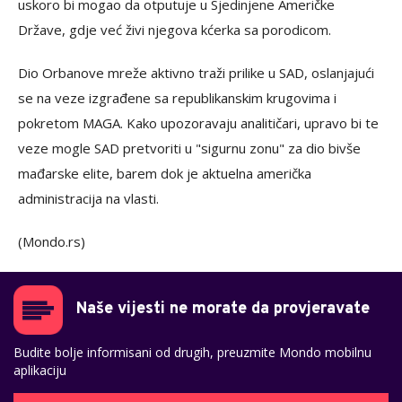
uskoro bi mogao da otputuje u Sjedinjene Američke
Države, gdje već živi njegova kćerka sa porodicom.
Dio Orbanove mreže aktivno traži prilike u SAD, oslanjajući
se na veze izgrađene sa republikanskim krugovima i
pokretom MAGA. Kako upozoravaju analitičari, upravo bi te
veze mogle SAD pretvoriti u "sigurnu zonu" za dio bivše
mađarske elite, barem dok je aktuelna američka
administracija na vlasti.
(Mondo.rs)
Naše vijesti ne morate da provjeravate
Budite bolje informisani od drugih, preuzmite Mondo mobilnu
aplikaciju