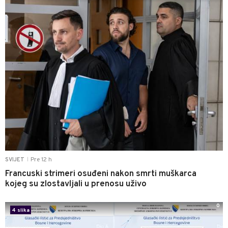
Pre 12 h
SVIJET
|
Francuski strimeri osuđeni nakon smrti muškarca
kojeg su zlostavljali u prenosu uživo
0
4 slika