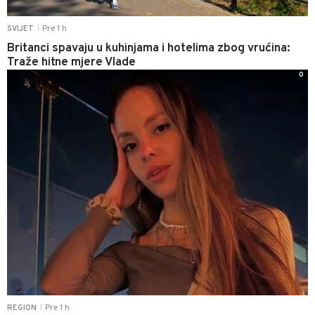
Pre 1 h
SVIJET
|
Britanci spavaju u kuhinjama i hotelima zbog vrućina:
Traže hitne mjere Vlade
0
Pre 1 h
REGION
|