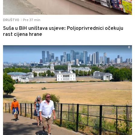
Pre 37 min
DRUŠTVO
|
Suša u BiH uništava usjeve: Poljoprivrednici očekuju
rast cijena hrane
0