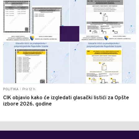
Pre 12 h
POLITIKA
|
CIK objavio kako će izgledati glasački listići za Opšte
izbore 2026. godine