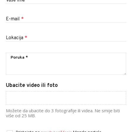
Vaše ime
*
E-mail
*
Lokacija
*
Ubacite video ili foto
Možete da ubacite do 3 fotografije ili videa. Ne smije biti
više od 25 MB.