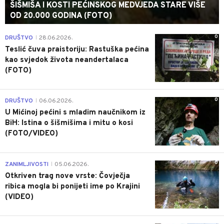
ŠIŠMIŠA I KOSTI PEĆINSKOG MEDVJEDA STARE VIŠE
OD 20.000 GODINA (FOTO)
0
DRUŠTVO
28.06.2026.
|
Teslić čuva praistoriju: Rastuška pećina
kao svjedok života neandertalaca
(FOTO)
0
DRUŠTVO
06.06.2026.
|
U Mićinoj pećini s mladim naučnikom iz
BiH: Istina o šišmišima i mitu o kosi
(FOTO/VIDEO)
0
ZANIMLJIVOSTI
05.06.2026.
|
Otkriven trag nove vrste: Čovječja
ribica mogla bi ponijeti ime po Krajini
(VIDEO)