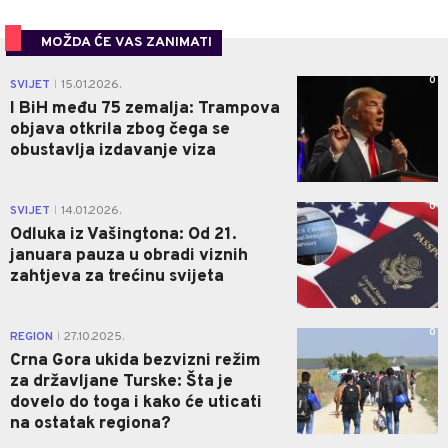
MOŽDA ĆE VAS ZANIMATI
0
SVIJET
15.01.2026.
|
I BiH među 75 zemalja: Trampova
objava otkrila zbog čega se
obustavlja izdavanje viza
0
SVIJET
14.01.2026.
|
Odluka iz Vašingtona: Od 21.
januara pauza u obradi viznih
zahtjeva za trećinu svijeta
0
REGION
27.10.2025.
|
Crna Gora ukida bezvizni režim
za državljane Turske: Šta je
dovelo do toga i kako će uticati
na ostatak regiona?