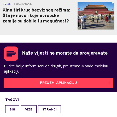
0
SVIJET
05.11.2024.
|
Kina širi krug bezviznog režima:
Šta je novo i koje evropske
zemlje su dobile tu mogućnost?
Naše vijesti ne morate da provjeravate
Budite bolje informisani od drugih, preuzmite Mondo mobilnu
aplikaciju
PREUZMI APLIKACIJU
TAGOVI
BIH
VIZE
STRANCI