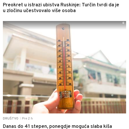
Preokret u istrazi ubistva Ruskinje: Turčin tvrdi da je
u zločinu učestvovalo više osoba
0
Pre 2 h
DRUŠTVO
|
Danas do 41 stepen, ponegdje moguća slaba kiša