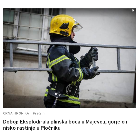
0
Pre 2 h
CRNA HRONIKA
|
Doboj: Eksplodirala plinska boca u Majevcu, gorjelo i
nisko rastinje u Pločniku