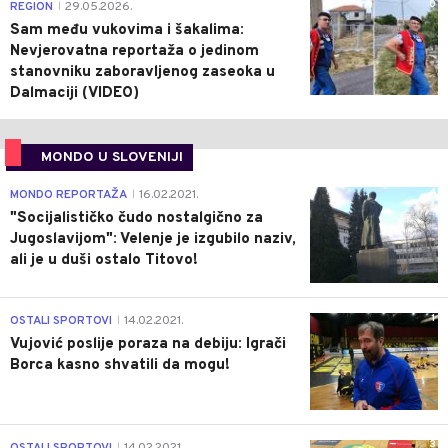
0
REGION
29.05.2026.
|
Sam među vukovima i šakalima:
Nevjerovatna reportaža o jedinom
stanovniku zaboravljenog zaseoka u
Dalmaciji (VIDEO)
MONDO U SLOVENIJI
4
MONDO REPORTAŽA
16.02.2021.
|
"Socijalističko čudo nostalgično za
Jugoslavijom": Velenje je izgubilo naziv,
ali je u duši ostalo Titovo!
1
OSTALI SPORTOVI
14.02.2021.
|
Vujović poslije poraza na debiju: Igrači
Borca kasno shvatili da mogu!
3
OSTALI SPORTOVI
14.02.2021.
|