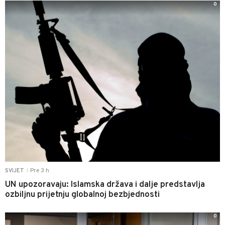
0
Pre 3 h
SVIJET
|
UN upozoravaju: Islamska država i dalje predstavlja
ozbiljnu prijetnju globalnoj bezbjednosti
0