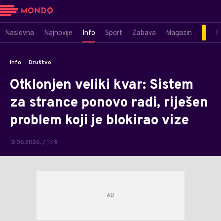
Naslovna
Najnovije
Info
Sport
Zabava
Magazin
M
Info
Društvo
Otklonjen veliki kvar: Sistem
za strance ponovo radi, riješen
problem koji je blokirao vize
12.06.2026. / 11:19