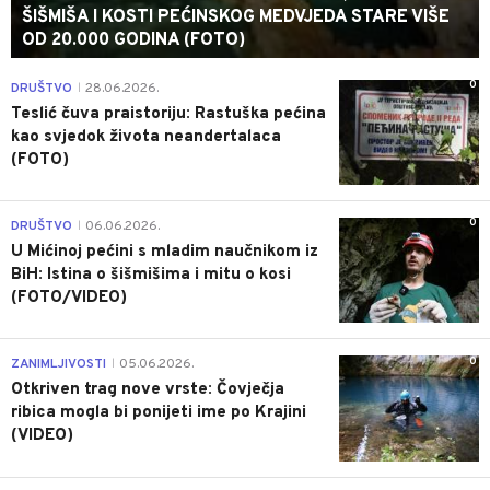
ŠIŠMIŠA I KOSTI PEĆINSKOG MEDVJEDA STARE VIŠE
OD 20.000 GODINA (FOTO)
0
DRUŠTVO
28.06.2026.
|
Teslić čuva praistoriju: Rastuška pećina
kao svjedok života neandertalaca
(FOTO)
0
DRUŠTVO
06.06.2026.
|
U Mićinoj pećini s mladim naučnikom iz
BiH: Istina o šišmišima i mitu o kosi
(FOTO/VIDEO)
0
ZANIMLJIVOSTI
05.06.2026.
|
Otkriven trag nove vrste: Čovječja
ribica mogla bi ponijeti ime po Krajini
(VIDEO)