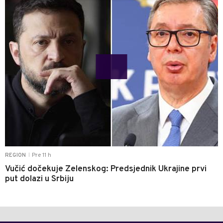
Pre 11 h
REGION
|
Vučić dočekuje Zelenskog: Predsjednik Ukrajine prvi
put dolazi u Srbiju