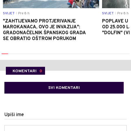
SVIJET
Pre 8 h
SVIJET
Pre 8 h
|
|
"ZAHTIJEVAMO PROTJERIVANJE
POPLAVE U K
MAROKANACA, OVO JE INVAZIJA":
OD 25.000 LJ
GRADONAČELNIK ŠPANSKOG GRADA
"DOLFIN" (V
SE OBRATIO OŠTROM PORUKOM
KOMENTARI
0
SVI KOMENTARI
Upiši ime