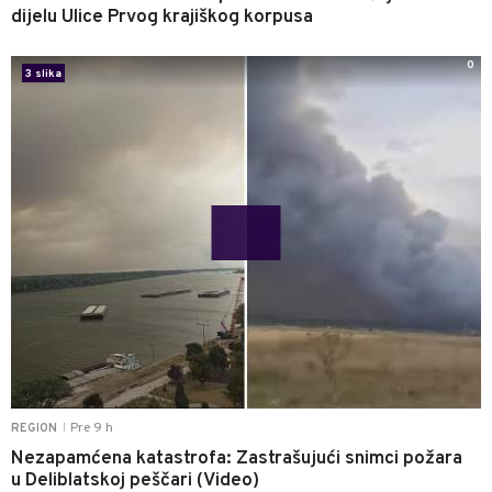
dijelu Ulice Prvog krajiškog korpusa
0
3 slika
Pre 9 h
REGION
|
Nezapamćena katastrofa: Zastrašujući snimci požara
u Deliblatskoj peščari (Video)