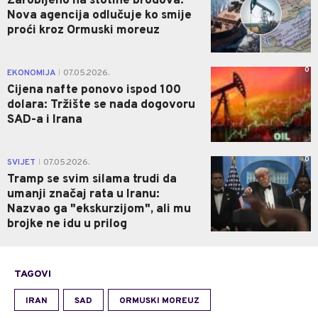
Zarobljeno na stotine brodova:
Nova agencija odlučuje ko smije
proći kroz Ormuski moreuz
0
EKONOMIJA
07.05.2026.
|
Cijena nafte ponovo ispod 100
dolara: Tržište se nada dogovoru
SAD-a i Irana
0
SVIJET
07.05.2026.
|
Tramp se svim silama trudi da
umanji značaj rata u Iranu:
Nazvao ga "ekskurzijom", ali mu
brojke ne idu u prilog
TAGOVI
IRAN
SAD
ORMUSKI MOREUZ