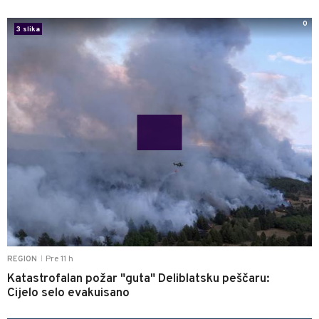
0
3 slika
Pre 11 h
REGION
|
Katastrofalan požar "guta" Deliblatsku peščaru:
Cijelo selo evakuisano