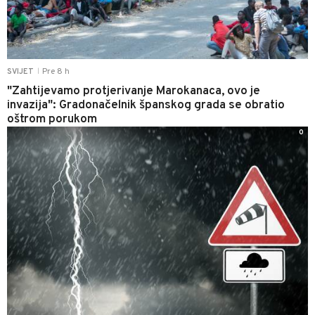
Pre 8 h
SVIJET
|
"Zahtijevamo protjerivanje Marokanaca, ovo je
invazija": Gradonačelnik španskog grada se obratio
oštrom porukom
0