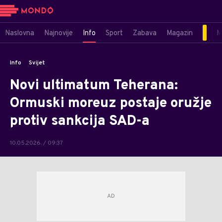
Naslovna
Najnovije
Info
Sport
Zabava
Magazin
M
Info
Svijet
Novi ultimatum Teherana:
Ormuski moreuz postaje oružje
protiv sankcija SAD-a
10.05.2026. / 09:37