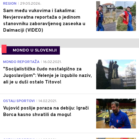
0
REGION
29.05.2026.
|
Sam među vukovima i šakalima:
Nevjerovatna reportaža o jedinom
stanovniku zaboravljenog zaseoka u
Dalmaciji (VIDEO)
MONDO U SLOVENIJI
4
MONDO REPORTAŽA
16.02.2021.
|
"Socijalističko čudo nostalgično za
Jugoslavijom": Velenje je izgubilo naziv,
ali je u duši ostalo Titovo!
1
OSTALI SPORTOVI
14.02.2021.
|
Vujović poslije poraza na debiju: Igrači
Borca kasno shvatili da mogu!