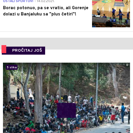
3
OSTALI SPORTOVI
14.02.2021.
|
Borac potonuo, pa se vratio, ali Gorenje
dolazi u Banjaluku sa "plus četiri"!
PROČITAJ JOŠ
0
5 slika