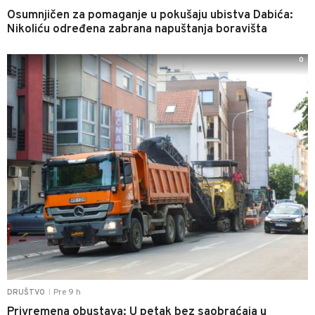
Osumnjičen za pomaganje u pokušaju ubistva Dabića:
Nikoliću određena zabrana napuštanja boravišta
0
Pre 9 h
DRUŠTVO
|
Privremena obustava: U petak bez saobraćaja u