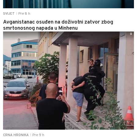
Pre 8 h
SVIJET
|
Avganistanac osuđen na doživotni zatvor zbog
smrtonosnog napada u Minhenu
0
Pre 9 h
CRNA HRONIKA
|