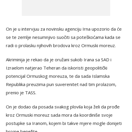
On je u intervjuu za novinsku agenciju Irna upozorio da će
se te zemlje nesumnjivo suočiti sa poteškoćama kada se
radi o prolasku njihovih brodova kroz Ormuski moreuz.
Akriminija je rekao da je oružani sukob Irana sa SAD i
Izraelom natjerao Teheran da iskoristi geopolitički
potencijal Ormuskog moreuza, te da sada Islamska
Republika preuzima pun suverenitet nad tim prolazom,
prenio je TASS.
On je dodao da posada svakog plovila koja želi da prođe
kroz Ormuski moreuz sada mora da koordiniše svoje
postupke sa Iranom, kojem bi takve mjere mogle donijeti
brojne benefite.