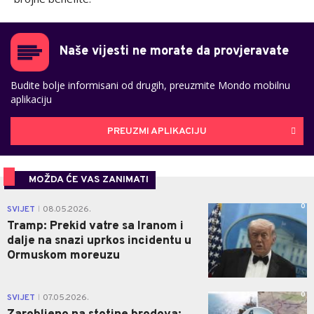
Naše vijesti ne morate da provjeravate
Budite bolje informisani od drugih, preuzmite Mondo mobilnu
aplikaciju
PREUZMI APLIKACIJU
MOŽDA ĆE VAS ZANIMATI
0
SVIJET
08.05.2026.
|
Tramp: Prekid vatre sa Iranom i
dalje na snazi uprkos incidentu u
Ormuskom moreuzu
0
SVIJET
07.05.2026.
|