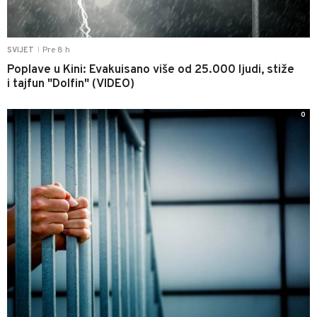
Pre 8 h
SVIJET
|
Poplave u Kini: Evakuisano više od 25.000 ljudi, stiže
i tajfun "Dolfin" (VIDEO)
0