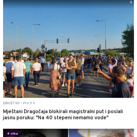
2
Pre 11 h
DRUŠTVO
|
Mještani Dragočaja blokirali magistralni put i poslali
jasnu poruku: "Na 40 stepeni nemamo vode"
1
4 slika