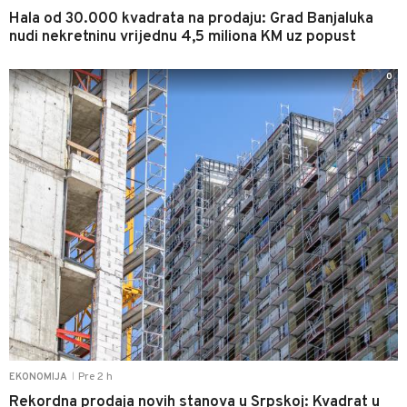
Hala od 30.000 kvadrata na prodaju: Grad Banjaluka
nudi nekretninu vrijednu 4,5 miliona KM uz popust
0
Pre 2 h
EKONOMIJA
|
Rekordna prodaja novih stanova u Srpskoj: Kvadrat u