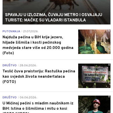
SPAVAJU U IZLOZIMA, ČUVAJU METRO I OSVAJAJU
TURISTE: MAČKE SU VLADARI ISTANBULA
0
PUTOVANJA
21.07.2026.
|
Najduža pećina u BiH krije jezero,
hiljade šišmiša i kosti pećinskog
medvjeda stare više od 20.000 godina
(Foto)
0
DRUŠTVO
28.06.2026.
|
Teslić čuva praistoriju: Rastuška pećina
kao svjedok života neandertalaca
(FOTO)
0
DRUŠTVO
06.06.2026.
|
U Mićinoj pećini s mladim naučnikom iz
BiH: Istina o šišmišima i mitu o kosi