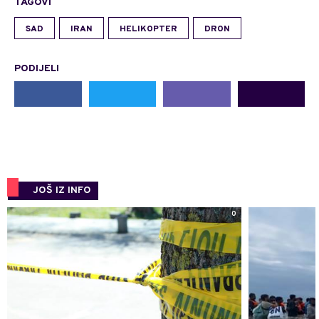
TAGOVI
SAD
IRAN
HELIKOPTER
DRON
PODIJELI
JOŠ IZ INFO
0