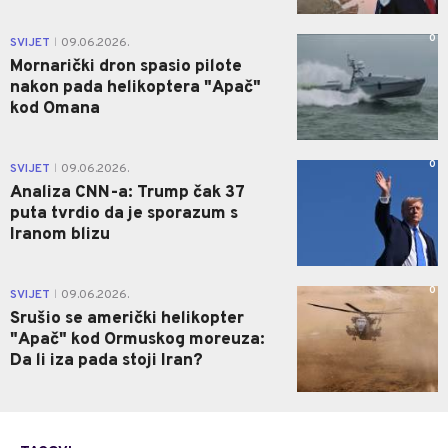
0
SVIJET
09.06.2026.
|
Mornarički dron spasio pilote
nakon pada helikoptera "Apač"
kod Omana
0
SVIJET
09.06.2026.
|
Analiza CNN-a: Trump čak 37
puta tvrdio da je sporazum s
Iranom blizu
0
SVIJET
09.06.2026.
|
Srušio se američki helikopter
"Apač" kod Ormuskog moreuza:
Da li iza pada stoji Iran?