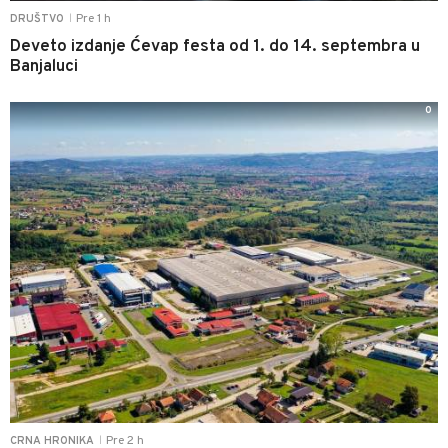
Pre 1 h
DRUŠTVO
|
Deveto izdanje Ćevap festa od 1. do 14. septembra u
Banjaluci
0
Pre 2 h
CRNA HRONIKA
|