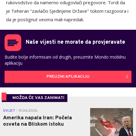
rukovodstvo da namerno odugovlači pregovore. Tvrdi da
je Teheran "zavlačio Sjedinjene Države" tokom razgovora i
da je postignut veoma mali napredak.
Naše vijesti ne morate da provjeravate
Budite bolje informisani od drugih, preuzmite Mondo mobilnu
aplikaciju
PREUZMI APLIKACIJU
MOŽDA ĆE VAS ZANIMATI
0
SVIJET
10.06.2026.
|
Amerika napala Iran: Počela
osveta na Bliskom istoku