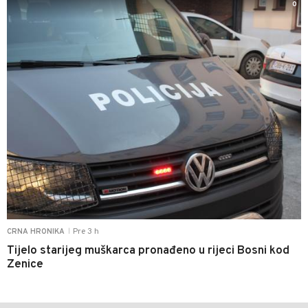
0
Pre 3 h
CRNA HRONIKA
|
Tijelo starijeg muškarca pronađeno u rijeci Bosni kod
Zenice