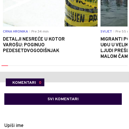
CRNA HRONIKA
Pre 34 min
SVIJET
Pre 55 
|
|
DETALJI NESREĆE U KOTOR
MIGRANTI P
VAROŠU: POGINUO
UĐU U VELIK
PEDESETDVOGODIŠNJAK
LJUDI PREŠ
MALOM ČAM
KOMENTARI
0
SVI KOMENTARI
Upiši ime