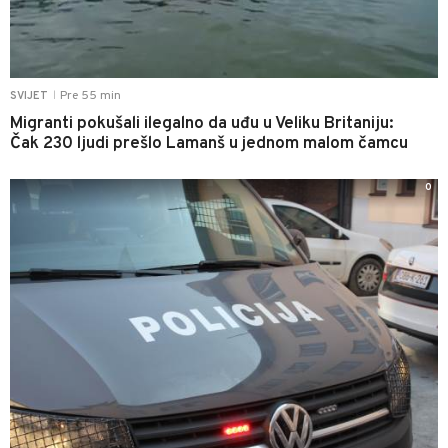
Pre 55 min
SVIJET
|
Migranti pokušali ilegalno da uđu u Veliku Britaniju:
Čak 230 ljudi prešlo Lamanš u jednom malom čamcu
0