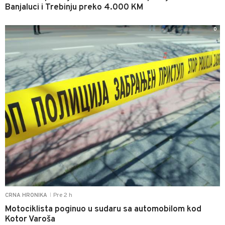
Banjaluci i Trebinju preko 4.000 KM
0
Pre 2 h
CRNA HRONIKA
|
Motociklista poginuo u sudaru sa automobilom kod
Kotor Varoša