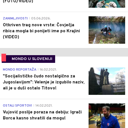
(FOTO/VIDEO)
0
ZANIMLJIVOSTI
05.06.2026.
|
Otkriven trag nove vrste: Čovječja
ribica mogla bi ponijeti ime po Krajini
(VIDEO)
MONDO U SLOVENIJI
4
MONDO REPORTAŽA
16.02.2021.
|
"Socijalističko čudo nostalgično za
Jugoslavijom": Velenje je izgubilo naziv,
ali je u duši ostalo Titovo!
1
OSTALI SPORTOVI
14.02.2021.
|
Vujović poslije poraza na debiju: Igrači
Borca kasno shvatili da mogu!