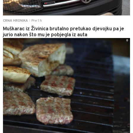
Pre 1 h
CRNA HRONIKA
|
Muškarac iz Živinica brutalno pretukao djevojku pa je
jurio nakon što mu je pobjegla iz auta
0