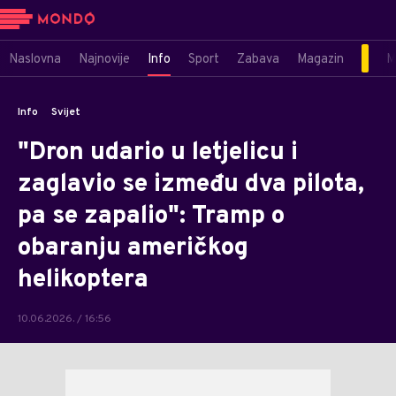
Naslovna
Najnovije
Info
Sport
Zabava
Magazin
M
Info
Svijet
"Dron udario u letjelicu i
zaglavio se između dva pilota,
pa se zapalio": Tramp o
obaranju američkog
helikoptera
10.06.2026. / 16:56