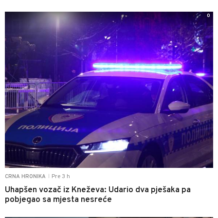
0
Pre 3 h
CRNA HRONIKA
|
Uhapšen vozač iz Kneževa: Udario dva pješaka pa
pobjegao sa mjesta nesreće