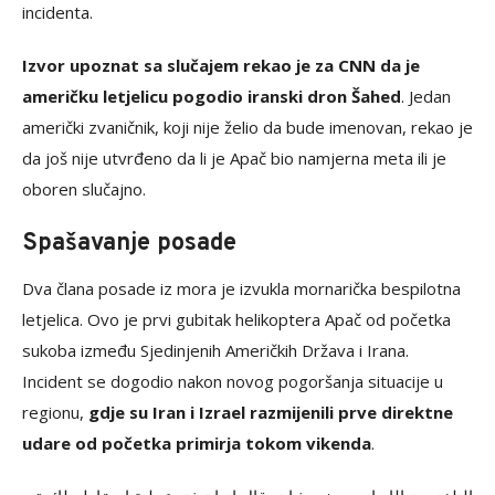
incidenta.
Izvor upoznat sa slučajem rekao je za CNN da je
američku letjelicu pogodio iranski dron Šahed
. Jedan
američki zvaničnik, koji nije želio da bude imenovan, rekao je
da još nije utvrđeno da li je Apač bio namjerna meta ili je
oboren slučajno.
Spašavanje posade
Dva člana posade iz mora je izvukla mornarička bespilotna
letjelica. Ovo je prvi gubitak helikoptera Apač od početka
sukoba između Sjedinjenih Američkih Država i Irana.
Incident se dogodio nakon novog pogoršanja situacije u
regionu,
gdje su Iran i Izrael razmijenili prve direktne
udare od početka primirja tokom vikenda
.