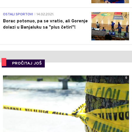
3
OSTALI SPORTOVI
14.02.2021.
|
Borac potonuo, pa se vratio, ali Gorenje
dolazi u Banjaluku sa "plus četiri"!
PROČITAJ JOŠ
0