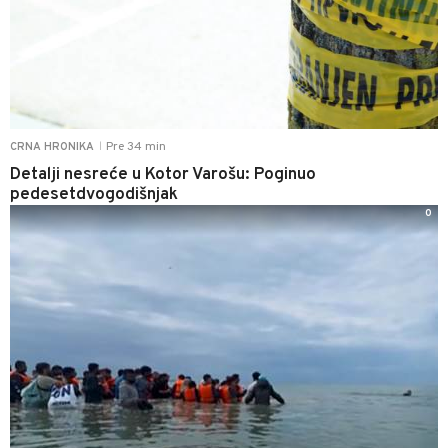
Pre 34 min
CRNA HRONIKA
|
Detalji nesreće u Kotor Varošu: Poginuo
pedesetdvogodišnjak
0