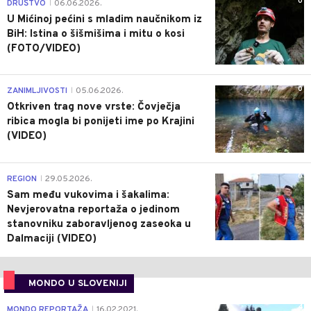
0
DRUŠTVO
06.06.2026.
|
U Mićinoj pećini s mladim naučnikom iz
BiH: Istina o šišmišima i mitu o kosi
(FOTO/VIDEO)
0
ZANIMLJIVOSTI
05.06.2026.
|
Otkriven trag nove vrste: Čovječja
ribica mogla bi ponijeti ime po Krajini
(VIDEO)
0
REGION
29.05.2026.
|
Sam među vukovima i šakalima:
Nevjerovatna reportaža o jedinom
stanovniku zaboravljenog zaseoka u
Dalmaciji (VIDEO)
MONDO U SLOVENIJI
4
MONDO REPORTAŽA
16.02.2021.
|