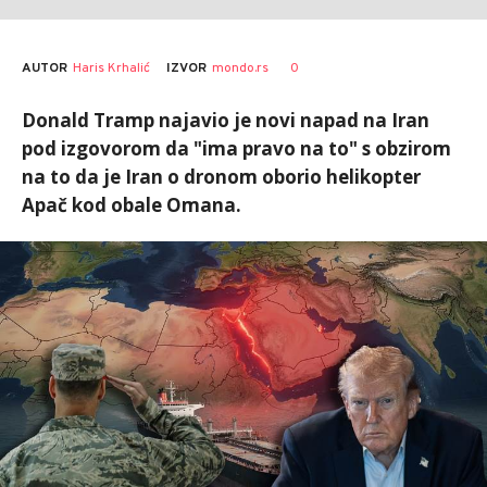
AUTOR
Haris Krhalić
0
IZVOR
mondo.rs
Donald Tramp najavio je novi napad na Iran
pod izgovorom da "ima pravo na to" s obzirom
na to da je Iran o dronom oborio helikopter
Apač kod obale Omana.