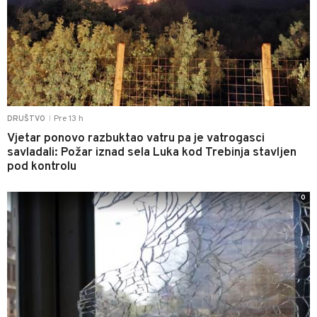
Pre 13 h
DRUŠTVO
|
Vjetar ponovo razbuktao vatru pa je vatrogasci
savladali: Požar iznad sela Luka kod Trebinja stavljen
pod kontrolu
0