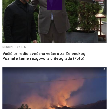
Pre 12 h
REGION
|
Vučić priredio svečanu večeru za Zelenskog:
Poznate teme razgovora u Beogradu (Foto)
0