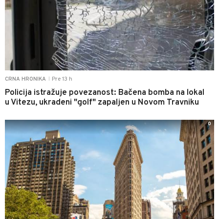
Pre 13 h
CRNA HRONIKA
|
Policija istražuje povezanost: Bačena bomba na lokal
u Vitezu, ukradeni "golf" zapaljen u Novom Travniku
0