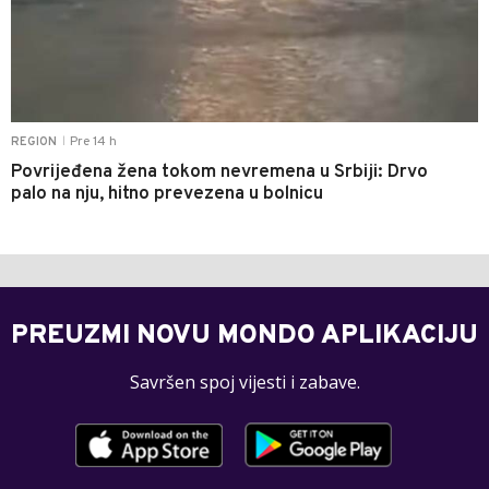
Pre 14 h
REGION
|
Povrijeđena žena tokom nevremena u Srbiji: Drvo
palo na nju, hitno prevezena u bolnicu
PREUZMI NOVU MONDO APLIKACIJU
Savršen spoj vijesti i zabave.