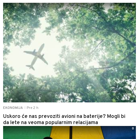
0
Pre 2 h
EKONOMIJA
|
Uskoro će nas prevoziti avioni na baterije? Mogli bi
da lete na veoma popularnim relacijama
0