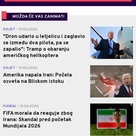
MOŽDA ĆE VAS ZANIMATI
0
SVIJET
10.06.2026.
|
"Dron udario u letjelicu i zaglavio
se između dva pilota, pa se
zapalio": Tramp o obaranju
američkog helikoptera
0
SVIJET
10.06.2026.
|
Amerika napala Iran: Počela
osveta na Bliskom istoku
0
FUDBAL
10.06.2026.
|
FIFA morala da reaguje zbog
Irana: Skandal pred početak
Mundijala 2026