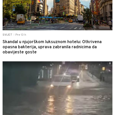
Pre 13 h
SVIJET
|
Skandal u njujorškom luksuznom hotelu: Otkrivena
opasna bakterija, uprava zabranila radnicima da
obavijeste goste
0