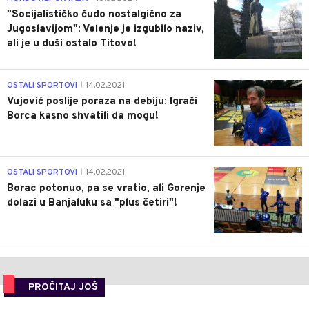
"Socijalističko čudo nostalgično za
Jugoslavijom": Velenje je izgubilo naziv,
ali je u duši ostalo Titovo!
1
OSTALI SPORTOVI
14.02.2021.
|
Vujović poslije poraza na debiju: Igrači
Borca kasno shvatili da mogu!
3
OSTALI SPORTOVI
14.02.2021.
|
Borac potonuo, pa se vratio, ali Gorenje
dolazi u Banjaluku sa "plus četiri"!
PROČITAJ JOŠ