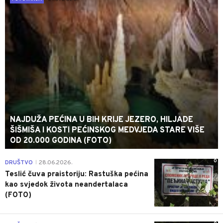
NAJDUŽA PEĆINA U BIH KRIJE JEZERO, HILJADE
ŠIŠMIŠA I KOSTI PEĆINSKOG MEDVJEDA STARE VIŠE
OD 20.000 GODINA (FOTO)
0
DRUŠTVO
28.06.2026.
|
Teslić čuva praistoriju: Rastuška pećina
kao svjedok života neandertalaca
(FOTO)