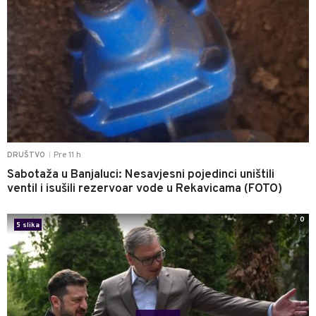
Pre 11 h
DRUŠTVO
|
Sabotaža u Banjaluci: Nesavjesni pojedinci uništili
ventil i isušili rezervoar vode u Rekavicama (FOTO)
0
5 slika