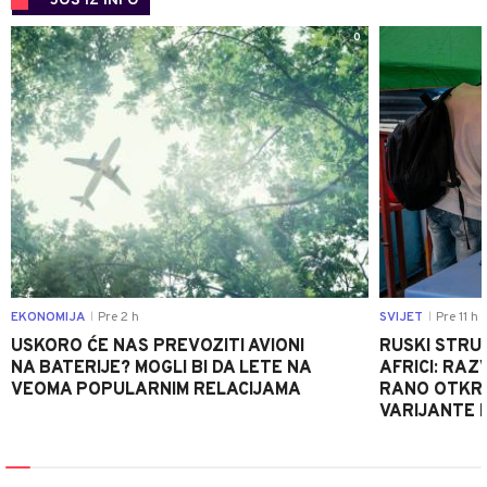
JOŠ IZ INFO
0
EKONOMIJA
Pre 2 h
SVIJET
Pre 11 h
|
|
USKORO ĆE NAS PREVOZITI AVIONI
RUSKI STRU
NA BATERIJE? MOGLI BI DA LETE NA
AFRICI: RAZ
VEOMA POPULARNIM RELACIJAMA
RANO OTKRI
VARIJANTE 