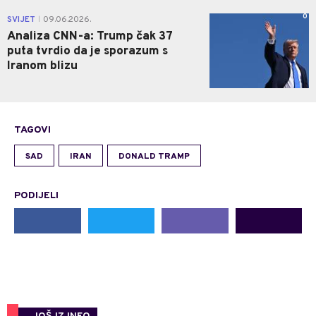
0
SVIJET
09.06.2026.
|
Analiza CNN-a: Trump čak 37
puta tvrdio da je sporazum s
Iranom blizu
TAGOVI
SAD
IRAN
DONALD TRAMP
PODIJELI