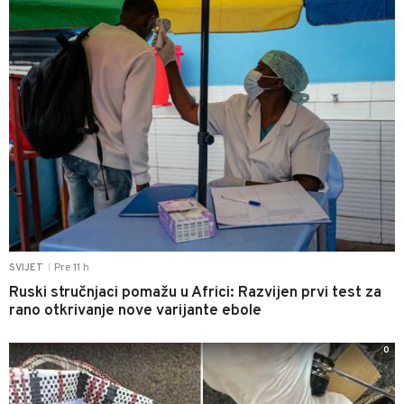
Pre 11 h
SVIJET
|
Ruski stručnjaci pomažu u Africi: Razvijen prvi test za
rano otkrivanje nove varijante ebole
0