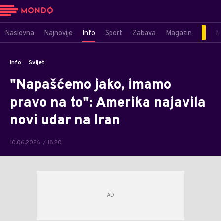
Naslovna
Najnovije
Info
Sport
Zabava
Magazin
M
Info
Svijet
"Napašćemo jako, imamo
pravo na to": Amerika najavila
novi udar na Iran
10.06.2026. / 18:20