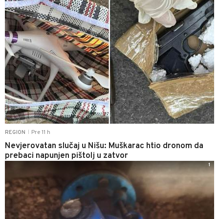
Pre 11 h
REGION
|
Nevjerovatan slučaj u Nišu: Muškarac htio dronom da
prebaci napunjen pištolj u zatvor
1