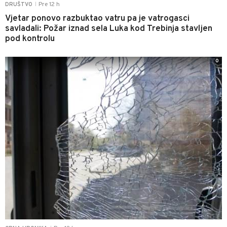
Pre 12 h
DRUŠTVO
|
Vjetar ponovo razbuktao vatru pa je vatrogasci
savladali: Požar iznad sela Luka kod Trebinja stavljen
pod kontrolu
0