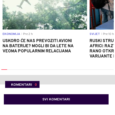
EKONOMIJA
Pre 2 h
SVIJET
Pre 10 h
|
|
USKORO ĆE NAS PREVOZITI AVIONI
RUSKI STRU
NA BATERIJE? MOGLI BI DA LETE NA
AFRICI: RAZ
VEOMA POPULARNIM RELACIJAMA
RANO OTKRI
VARIJANTE 
KOMENTARI
0
SVI KOMENTARI