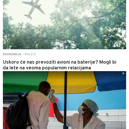
Pre 2 h
EKONOMIJA
|
Uskoro će nas prevoziti avioni na baterije? Mogli bi
da lete na veoma popularnim relacijama
0