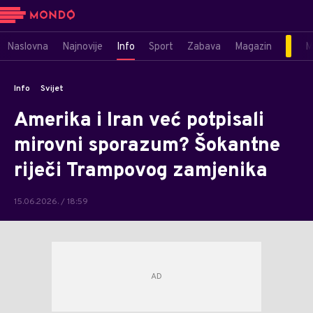
Naslovna
Najnovije
Info
Sport
Zabava
Magazin
M
Info
Svijet
Amerika i Iran već potpisali
mirovni sporazum? Šokantne
riječi Trampovog zamjenika
15.06.2026. / 18:59