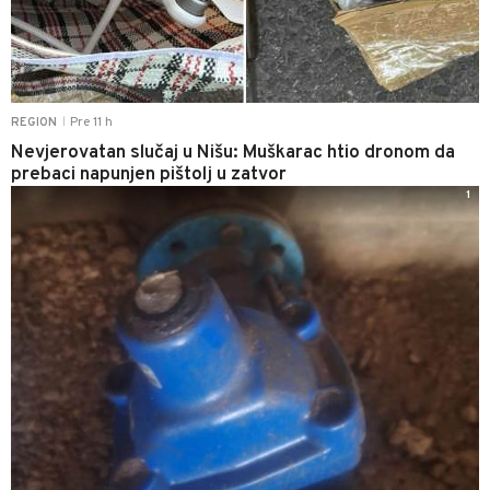
Pre 11 h
REGION
|
Nevjerovatan slučaj u Nišu: Muškarac htio dronom da
prebaci napunjen pištolj u zatvor
1