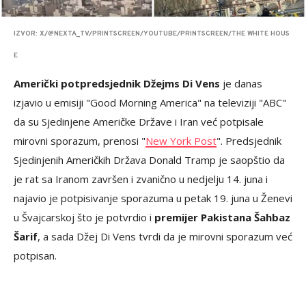
IZVOR: X/@NEXTA_TV/PRINTSCREEN/YOUTUBE/PRINTSCREEN/THE WHITE HOUS
E
Američki potpredsjednik Džejms Di Vens
je danas
izjavio u emisiji "Good Morning America" na televiziji "ABC"
da su Sjedinjene Američke Države i Iran već potpisale
mirovni sporazum, prenosi "
New York Post
". Predsjednik
Sjedinjenih Američkih Država Donald Tramp je saopštio da
je rat sa Iranom završen i zvanično u nedjelju 14. juna i
najavio je potpisivanje sporazuma u petak 19. juna u Ženevi
u Švajcarskoj što je potvrdio i
premijer Pakistana Šahbaz
Šarif
, a sada Džej Di Vens tvrdi da je mirovni sporazum već
potpisan.