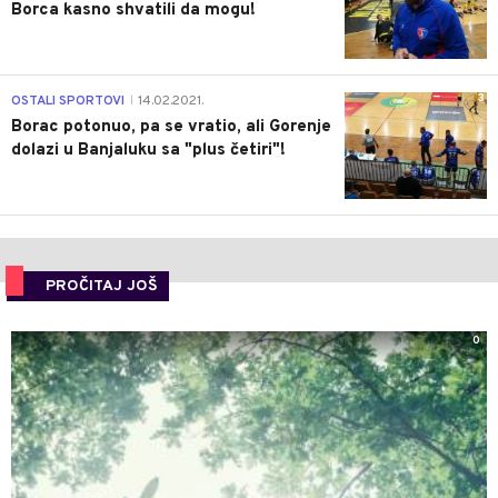
Borca kasno shvatili da mogu!
3
OSTALI SPORTOVI
14.02.2021.
|
Borac potonuo, pa se vratio, ali Gorenje
dolazi u Banjaluku sa "plus četiri"!
PROČITAJ JOŠ
0