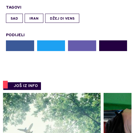
TAGOVI
SAD
IRAN
DŽEJ DI VENS
PODIJELI
JOŠ IZ INFO
0