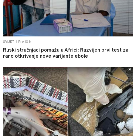
Pre 10 h
SVIJET
|
Ruski stručnjaci pomažu u Africi: Razvijen prvi test za
rano otkrivanje nove varijante ebole
0