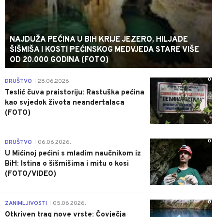
NAJDUŽA PEĆINA U BIH KRIJE JEZERO, HILJADE
ŠIŠMIŠA I KOSTI PEĆINSKOG MEDVJEDA STARE VIŠE
OD 20.000 GODINA (FOTO)
0
DRUŠTVO
28.06.2026.
|
Teslić čuva praistoriju: Rastuška pećina
kao svjedok života neandertalaca
(FOTO)
0
DRUŠTVO
06.06.2026.
|
U Mićinoj pećini s mladim naučnikom iz
BiH: Istina o šišmišima i mitu o kosi
(FOTO/VIDEO)
0
ZANIMLJIVOSTI
05.06.2026.
|
Otkriven trag nove vrste: Čovječja