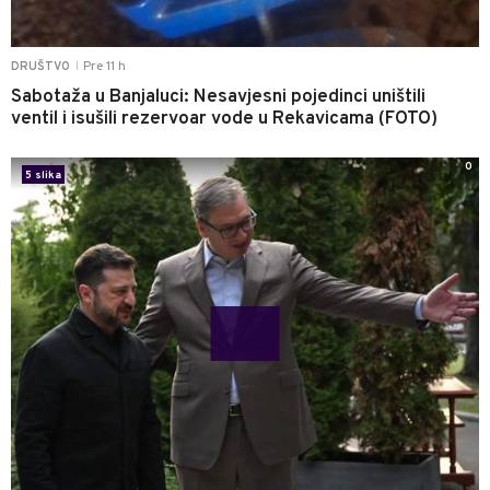
Pre 11 h
DRUŠTVO
|
Sabotaža u Banjaluci: Nesavjesni pojedinci uništili
ventil i isušili rezervoar vode u Rekavicama (FOTO)
0
5 slika