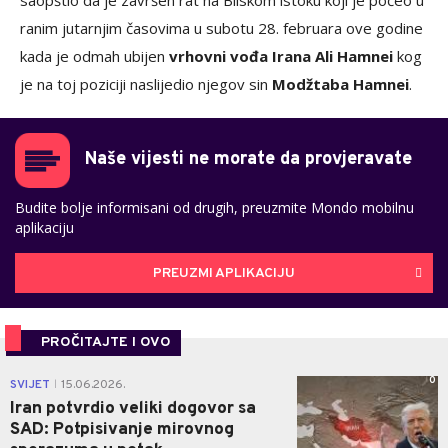
saopštio da je završen rat na Bliskom istoku koji je počeo u
ranim jutarnjim časovima u subotu 28. februara ove godine
kada je odmah ubijen
vrhovni vođa Irana Ali Hamnei
kog
je na toj poziciji naslijedio njegov sin
Modžtaba Hamnei
.
Naše vijesti ne morate da provjeravate
Budite bolje informisani od drugih, preuzmite Mondo mobilnu
aplikaciju
PREUZMI APLIKACIJU
PROČITAJTE I OVO
0
SVIJET
15.06.2026.
|
Iran potvrdio veliki dogovor sa
SAD: Potpisivanje mirovnog