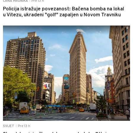
Pre 13 h
CRNA HRONIKA
|
Policija istražuje povezanost: Bačena bomba na lokal
u Vitezu, ukradeni "golf" zapaljen u Novom Travniku
0
Pre 13 h
SVIJET
|