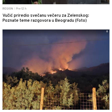
Pre 12 h
REGION
|
Vučić priredio svečanu večeru za Zelenskog:
Poznate teme razgovora u Beogradu (Foto)
0