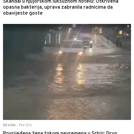
Skandal u njujorškom luksuznom hotelu: Otkrivena
opasna bakterija, uprava zabranila radnicima da
obavijeste goste
0
Pre 13 h
REGION
|
Povrijeđena žena tokom nevremena u Srbiji: Drvo