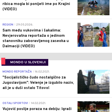
ribica mogla bi ponijeti ime po Krajini
(VIDEO)
0
REGION
29.05.2026.
|
Sam među vukovima i šakalima:
Nevjerovatna reportaža o jedinom
stanovniku zaboravljenog zaseoka u
Dalmaciji (VIDEO)
MONDO U SLOVENIJI
4
MONDO REPORTAŽA
16.02.2021.
|
"Socijalističko čudo nostalgično za
Jugoslavijom": Velenje je izgubilo naziv,
ali je u duši ostalo Titovo!
1
OSTALI SPORTOVI
14.02.2021.
|
Vujović poslije poraza na debiju: Igrači