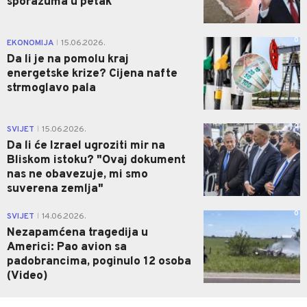
sporazuma u petak
0
EKONOMIJA
15.06.2026.
|
Da li je na pomolu kraj
energetske krize? Cijena nafte
strmoglavo pala
0
SVIJET
15.06.2026.
|
Da li će Izrael ugroziti mir na
Bliskom istoku? "Ovaj dokument
nas ne obavezuje, mi smo
suverena zemlja"
0
SVIJET
14.06.2026.
|
Nezapamćena tragedija u
Americi: Pao avion sa
padobrancima, poginulo 12 osoba
(Video)