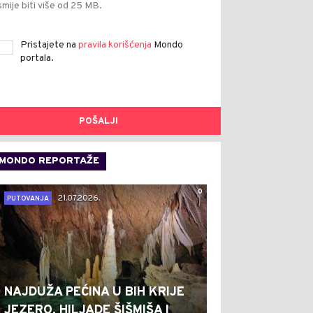
smije biti više od 25 MB.
Pristajete na
pravila korišćenja
Mondo
portala.
POŠALJI
MONDO REPORTAŽE
0
21.07.2026.
PUTOVANJA
NAJDUŽA PEĆINA U BIH KRIJE
JEZERO, HILJADE ŠIŠMIŠA I