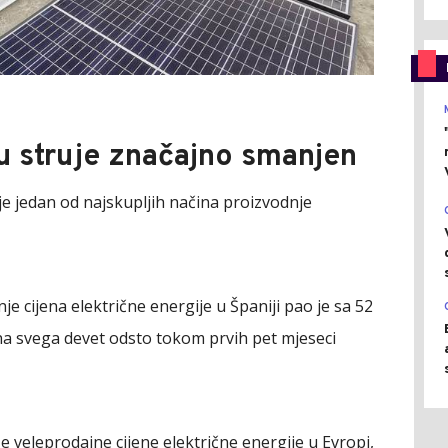
nu struje značajno smanjen
je jedan od najskupljih načina proizvodnje
je cijena električne energije u Španiji pao je sa 52
a svega devet odsto tokom prvih pet mjeseci
iše veleprodajne cijene električne energije u Evropi,