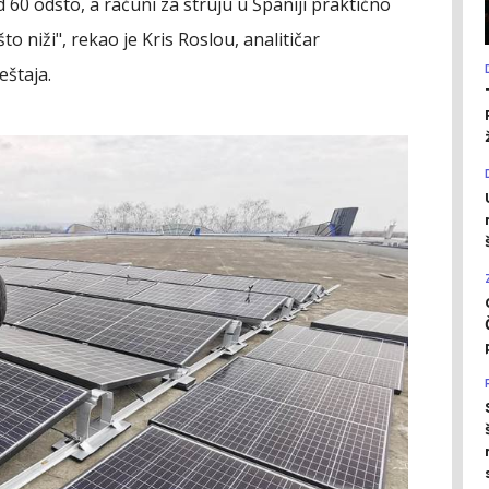
 60 odsto, a računi za struju u Španiji praktično
što niži", rekao je Kris Roslou, analitičar
eštaja.