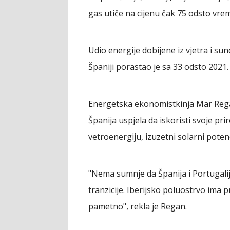
gas utiče na cijenu čak 75 odsto vre
Udio energije dobijene iz vjetra i su
Španiji porastao je sa 33 odsto 2021
Energetska ekonomistkinja Mar Regan 
Španija uspjela da iskoristi svoje pr
vetroenergiju, izuzetni solarni potenc
"Nema sumnje da Španija i Portugalij
tranzicije. Iberijsko poluostrvo ima 
pametno", rekla je Regan.