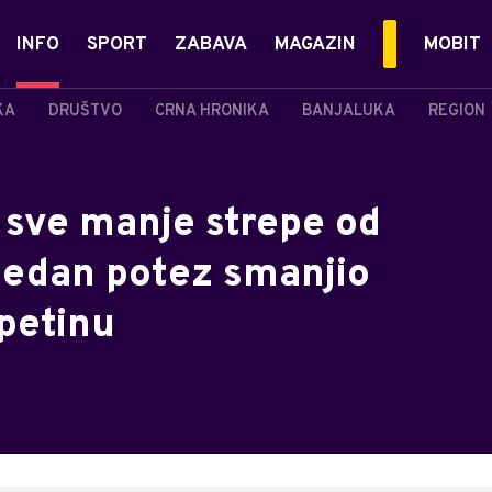
INFO
SPORT
ZABAVA
MAGAZIN
MOBIT
KA
DRUŠTVO
CRNA HRONIKA
BANJALUKA
REGION
sve manje strepe od
 Jedan potez smanjio
petinu