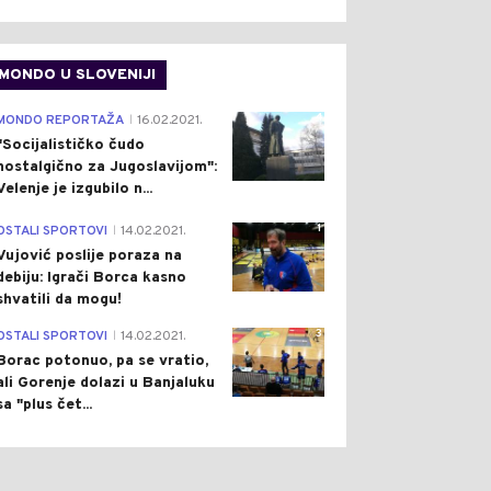
MONDO U SLOVENIJI
4
MONDO REPORTAŽA
16.02.2021.
|
"Socijalističko čudo
nostalgično za Jugoslavijom":
Velenje je izgubilo n...
1
OSTALI SPORTOVI
14.02.2021.
|
Vujović poslije poraza na
debiju: Igrači Borca kasno
shvatili da mogu!
3
OSTALI SPORTOVI
14.02.2021.
|
Borac potonuo, pa se vratio,
ali Gorenje dolazi u Banjaluku
sa "plus čet...