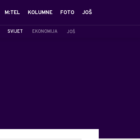
M:TEL
KOLUMNE
FOTO
JOŠ
SVIJET
EKONOMIJA
JOŠ