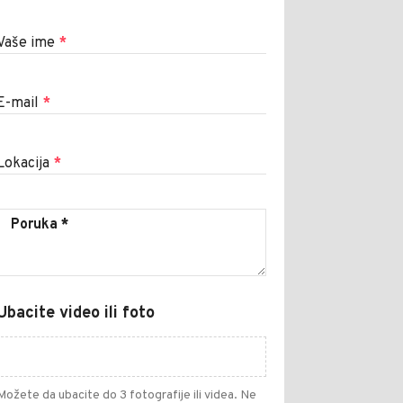
Vaše ime
*
E-mail
*
Lokacija
*
Ubacite video ili foto
Možete da ubacite do 3 fotografije ili videa. Ne