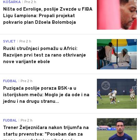
0
KOŠARKA
Pre 2 h
|
Ništa od Evrolige, poslije Zvezde u FIBA
Ligu šampiona: Propali projekat
pokvario plan Džoela Bolomboja
0
SVIJET
Pre 2 h
|
Ruski stručnjaci pomažu u Africi:
Razvijen prvi test za rano otkrivanje
nove varijante ebole
0
FUDBAL
Pre 2 h
|
Puzigaća poslije poraza BSK-a u
istorijskom meču: Moglo je da ode i na
jednu i na drugu stranu...
0
FUDBAL
Pre 2 h
|
Trener Željezničara nakon trijumfa na
startu prvenstva: "Poseban dan za