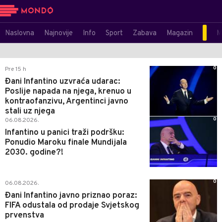
Naslovna
Najnovije
Info
Sport
Zabava
Magazin
M
0
Pre 15 h
Đani Infantino uzvraća udarac:
Poslije napada na njega, krenuo u
kontraofanzivu, Argentinci javno
stali uz njega
0
06.08.2026.
Infantino u panici traži podršku:
Ponudio Maroku finale Mundijala
2030. godine?!
0
06.08.2026.
Đani Infantino javno priznao poraz:
FIFA odustala od prodaje Svjetskog
prvenstva