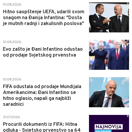
0
01.08.2026.
Hitno saopštenje UEFA, udarili svom
snagom na Đanija Infantina: "Dosta
je mutnih radnji i zakulisnih poslova"
0
01.08.2026.
Evo zašto je Đani Infantino odustao
od prodaje Svjetskog prvenstva
0
01.08.2026.
FIFA odustala od prodaje Mundijala
Amerikancima: Đani Infantino se
hitno oglasio, napali ga najbliži
saradnici
0
31.07.2026.
Procurili dokumenti iz FIFA: Hitna
odluka - Svjetsko prvenstvo sa 64