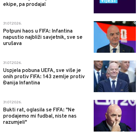
ekipe, pa prodaja!
0
31.07.2026.
Potpuni haos u FIFA: Infantina
napustio najbliži savjetnik, sve se
urušava
0
31.07.2026.
Uspjela pobuna UEFA, sve više je
onih protiv FIFA: 143 zemlje protiv
Đanija Infantina
0
31.07.2026.
Bukti rat, oglasila se FIFA: "Ne
prodajemo mi fudbal, niste nas
razumjeli"