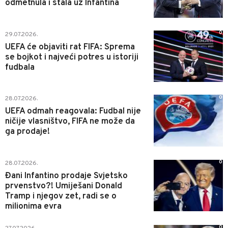
odmetnula i stala uz Infantina
0
29.07.2026.
UEFA će objaviti rat FIFA: Sprema
se bojkot i najveći potres u istoriji
fudbala
0
28.07.2026.
UEFA odmah reagovala: Fudbal nije
ničije vlasništvo, FIFA ne može da
ga prodaje!
0
28.07.2026.
Đani Infantino prodaje Svjetsko
prvenstvo?! Umiješani Donald
Tramp i njegov zet, radi se o
milionima evra
0