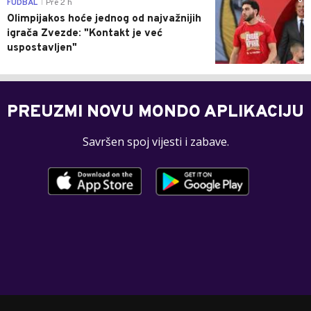
0
FUDBAL
Pre 2 h
|
Olimpijakos hoće jednog od najvažnijih
igrača Zvezde: "Kontakt je već
uspostavljen"
PREUZMI NOVU MONDO APLIKACIJU
Savršen spoj vijesti i zabave.