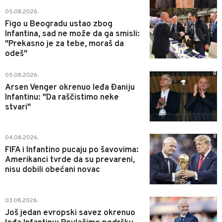
0
05.08.2026.
Figo u Beogradu ustao zbog
Infantina, sad ne može da ga smisli:
"Prekasno je za tebe, moraš da
odeš"
0
05.08.2026.
Arsen Venger okrenuo leđa Đaniju
Infantinu: "Da raščistimo neke
stvari"
0
04.08.2026.
FIFA i Infantino pucaju po šavovima:
Amerikanci tvrde da su prevareni,
nisu dobili obećani novac
0
03.08.2026.
Još jedan evropski savez okrenuo