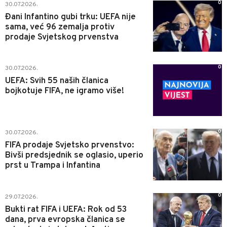
0
30.07.2026.
Đani Infantino gubi trku: UEFA nije
sama, već 96 zemalja protiv
prodaje Svjetskog prvenstva
0
30.07.2026.
UEFA: Svih 55 naših članica
bojkotuje FIFA, ne igramo više!
0
30.07.2026.
FIFA prodaje Svjetsko prvenstvo:
Bivši predsjednik se oglasio, uperio
prst u Trampa i Infantina
0
29.07.2026.
Bukti rat FIFA i UEFA: Rok od 53
dana, prva evropska članica se