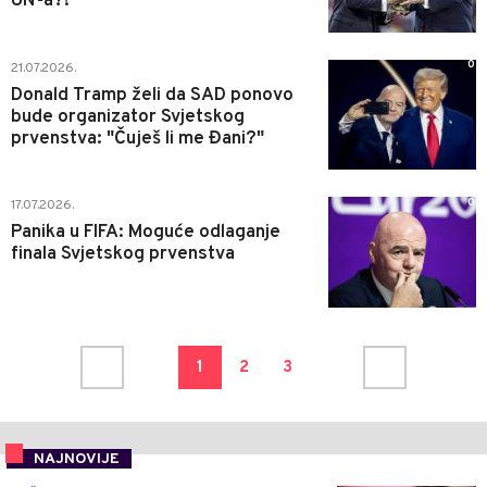
UN-a?!
0
21.07.2026.
Donald Tramp želi da SAD ponovo
bude organizator Svjetskog
prvenstva: "Čuješ li me Đani?"
0
17.07.2026.
Panika u FIFA: Moguće odlaganje
finala Svjetskog prvenstva
1
2
3
NAJNOVIJE