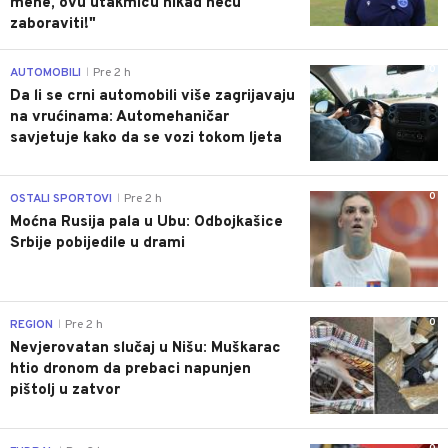
mene, ovu utakmicu nikad neću
zaboraviti!"
0
AUTOMOBILI
Pre 2 h
|
Da li se crni automobili više zagrijavaju
na vrućinama: Automehaničar
savjetuje kako da se vozi tokom ljeta
0
OSTALI SPORTOVI
Pre 2 h
|
Moćna Rusija pala u Ubu: Odbojkašice
Srbije pobijedile u drami
0
REGION
Pre 2 h
|
Nevjerovatan slučaj u Nišu: Muškarac
htio dronom da prebaci napunjen
pištolj u zatvor