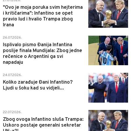
27.07.2026.
"Ovo je moja poruka svim hejterima
i kritičarima": Infantino se opet
pravio lud i hvalio Trampa zbog
Irana
0
26.07.2026.
Isplivalo pismo Đanija Infantina
poslije finala Mundijala: Zbog jedne
rečenice o Argentini ga svi
napadaju
0
24.07.2026.
Koliko zarađuje Đani Infantino?
Ljudi u šoku kad su vidjeli...
0
22.07.2026.
Zbog ovoga Infantino sluša Trampa:
Uskoro postaje generalni sekretar