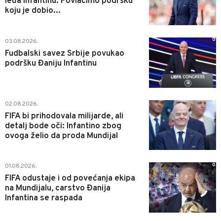
leđa Infantinu: Povlačimo podršku
koju je dobio...
0
03.08.2026.
Fudbalski savez Srbije povukao
podršku Đaniju Infantinu
0
02.08.2026.
FIFA bi prihodovala milijarde, ali
detalj bode oči: Infantino zbog
ovoga želio da proda Mundijal
0
01.08.2026.
FIFA odustaje i od povećanja ekipa
na Mundijalu, carstvo Đanija
Infantina se raspada