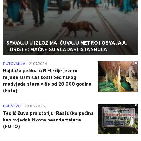
SPAVAJU U IZLOZIMA, ČUVAJU METRO I OSVAJAJU
TURISTE: MAČKE SU VLADARI ISTANBULA
0
PUTOVANJA
21.07.2026.
|
Najduža pećina u BiH krije jezero,
hiljade šišmiša i kosti pećinskog
medvjeda stare više od 20.000 godina
(Foto)
0
DRUŠTVO
28.06.2026.
|
Teslić čuva praistoriju: Rastuška pećina
kao svjedok života neandertalaca
(FOTO)