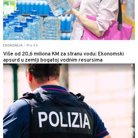
Pre 3 h
EKONOMIJA
|
Više od 20,6 miliona KM za stranu vodu: Ekonomski
apsurd u zemlji bogatoj vodnim resursima
0