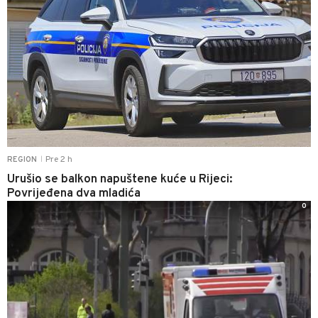
Pre 2 h
REGION
|
Urušio se balkon napuštene kuće u Rijeci:
Povrijeđena dva mladića
0