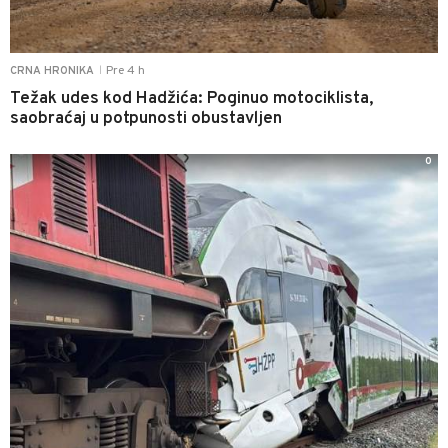
Pre 4 h
CRNA HRONIKA
|
Težak udes kod Hadžića: Poginuo motociklista,
saobraćaj u potpunosti obustavljen
0