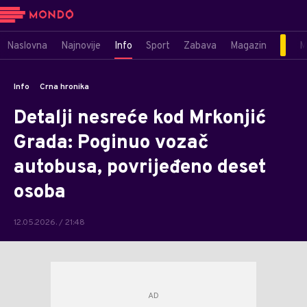
Naslovna
Najnovije
Info
Sport
Zabava
Magazin
M
Info
Crna hronika
Detalji nesreće kod Mrkonjić
Grada: Poginuo vozač
autobusa, povrijeđeno deset
osoba
12.05.2026. / 21:48