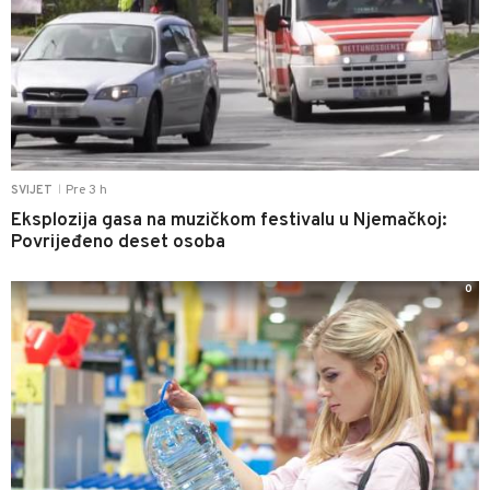
Pre 3 h
SVIJET
|
Eksplozija gasa na muzičkom festivalu u Njemačkoj:
Povrijeđeno deset osoba
0