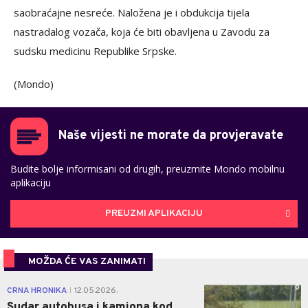
saobraćajne nesreće. Naložena je i obdukcija tijela
nastradalog vozača, koja će biti obavljena u Zavodu za
sudsku medicinu Republike Srpske.
(Mondo)
Naše vijesti ne morate da provjeravate
Budite bolje informisani od drugih, preuzmite Mondo mobilnu
aplikaciju
PREUZMI APLIKACIJU
MOŽDA ĆE VAS ZANIMATI
0
CRNA HRONIKA
12.05.2026.
|
Sudar autobusa i kamiona kod