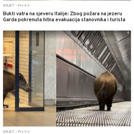
Pre 4 h
SVIJET
|
Bukti vatra na sjeveru Italije: Zbog požara na jezeru
Garda pokrenuta hitna evakuacija stanovnika i turista
0
Pre 5 h
SVIJET
|