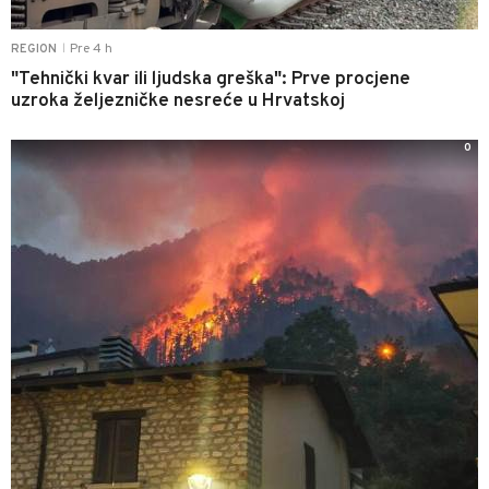
Pre 4 h
REGION
|
"Tehnički kvar ili ljudska greška": Prve procjene
uzroka željezničke nesreće u Hrvatskoj
0