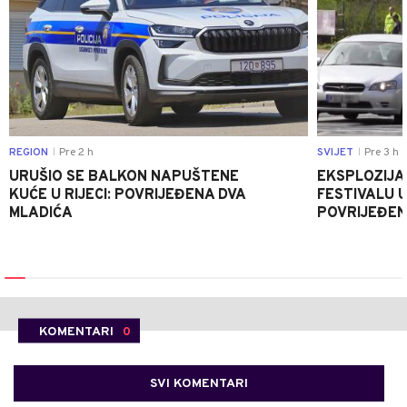
REGION
Pre 2 h
SVIJET
Pre 3 h
|
|
URUŠIO SE BALKON NAPUŠTENE
EKSPLOZIJA
KUĆE U RIJECI: POVRIJEĐENA DVA
FESTIVALU 
MLADIĆA
POVRIJEĐEN
KOMENTARI
0
SVI KOMENTARI