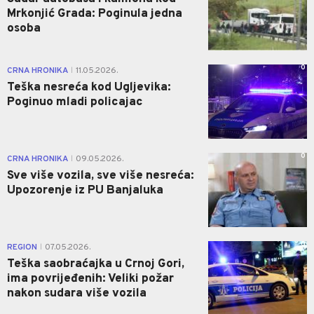
Mrkonjić Grada: Poginula jedna
osoba
0
CRNA HRONIKA
11.05.2026.
|
Teška nesreća kod Ugljevika:
Poginuo mladi policajac
0
CRNA HRONIKA
09.05.2026.
|
Sve više vozila, sve više nesreća:
Upozorenje iz PU Banjaluka
0
REGION
07.05.2026.
|
Teška saobraćajka u Crnoj Gori,
ima povrijeđenih: Veliki požar
nakon sudara više vozila