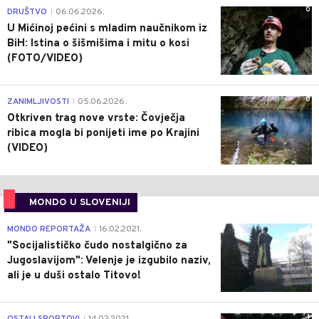
0
DRUŠTVO
06.06.2026.
|
U Mićinoj pećini s mladim naučnikom iz
BiH: Istina o šišmišima i mitu o kosi
(FOTO/VIDEO)
0
ZANIMLJIVOSTI
05.06.2026.
|
Otkriven trag nove vrste: Čovječja
ribica mogla bi ponijeti ime po Krajini
(VIDEO)
MONDO U SLOVENIJI
4
MONDO REPORTAŽA
16.02.2021.
|
"Socijalističko čudo nostalgično za
Jugoslavijom": Velenje je izgubilo naziv,
ali je u duši ostalo Titovo!
1
|