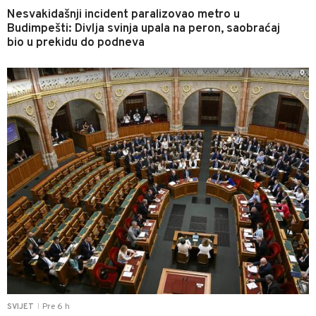
Nesvakidašnji incident paralizovao metro u
Budimpešti: Divlja svinja upala na peron, saobraćaj
bio u prekidu do podneva
0
Pre 6 h
SVIJET
|