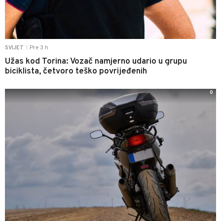
Pre 3 h
SVIJET
|
Užas kod Torina: Vozač namjerno udario u grupu
biciklista, četvoro teško povrijeđenih
0