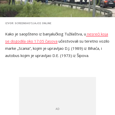
IZVOR: SCREENSHOT/JAJCE ONLINE
Kako je saopšteno iz banjalučkog Tužilaštva, u
nesreći koja
se dogodila oko 17.05 časova
učestvovali su teretno vozilo
marke „Scania“, kojim je upravljao D.J. (1989) iz Bihaća, i
autobus kojim je upravljao D.E. (1973) iz Šipova.