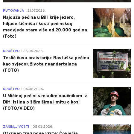
0
PUTOVANJA
21.07.2026.
|
Najduža pećina u BiH krije jezero,
hiljade šišmiša i kosti pećinskog
medvjeda stare više od 20.000 godina
(Foto)
0
DRUŠTVO
28.06.2026.
|
Teslić čuva praistoriju: Rastuška pećina
kao svjedok života neandertalaca
(FOTO)
0
DRUŠTVO
06.06.2026.
|
U Mićinoj pećini s mladim naučnikom iz
BiH: Istina o šišmišima i mitu o kosi
(FOTO/VIDEO)
0
ZANIMLJIVOSTI
05.06.2026.
|
Otkriven trag nove vrste: Čovječja