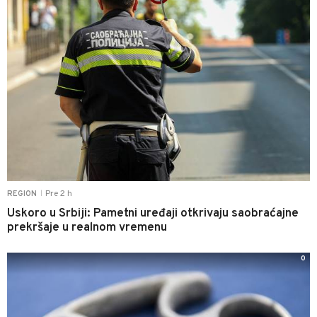
Pre 2 h
REGION
|
Uskoro u Srbiji: Pametni uređaji otkrivaju saobraćajne
prekršaje u realnom vremenu
0