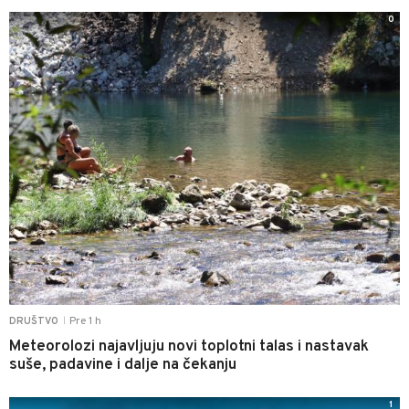
0
Pre 1 h
DRUŠTVO
|
Meteorolozi najavljuju novi toplotni talas i nastavak
suše, padavine i dalje na čekanju
1