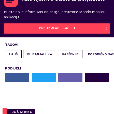
Budite bolje informisani od drugih, preuzmite Mondo mobilnu
aplikaciju
PREUZMI APLIKACIJU
TAGOVI
LAUŠ
PU BANJALUKA
HAPŠENJE
PORODIČNO NAS
PODIJELI
JOŠ IZ INFO