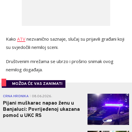
Kako
ATV
nezvanično saznaje, slučaj su prijavili građani koji
su svjedočili nemiloj sceni.
Društvenim mrežama se ubrzo i proširio snimak ovog
nemilog događaja.
MOŽDA ĆE VAS ZANIMATI
0
CRNA HRONIKA
08.06.2026.
|
Pijani muškarac napao ženu u
Banjaluci: Povrijeđenoj ukazana
pomoć u UKC RS