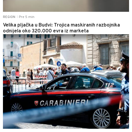
Pre 5 min
REGION
|
Velika pljačka u Budvi: Trojica maskiranih razbojnika
odnijela oko 320.000 evra iz marketa
0