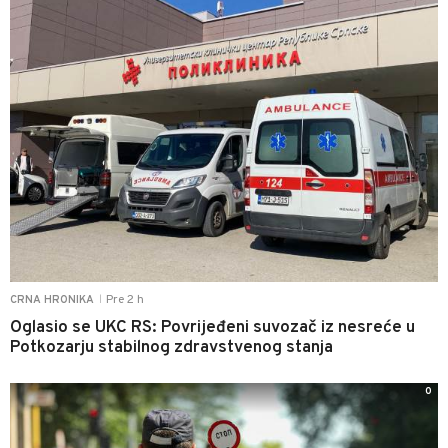
Pre 2 h
CRNA HRONIKA
|
Oglasio se UKC RS: Povrijeđeni suvozač iz nesreće u
Potkozarju stabilnog zdravstvenog stanja
0