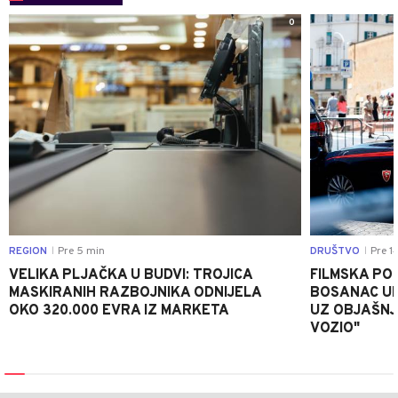
0
REGION
Pre 5 min
DRUŠTVO
Pre 1
|
|
VELIKA PLJAČKA U BUDVI: TROJICA
FILMSKA POTJ
MASKIRANIH RAZBOJNIKA ODNIJELA
BOSANAC UK
OKO 320.000 EVRA IZ MARKETA
UZ OBJAŠNJ
VOZIO"