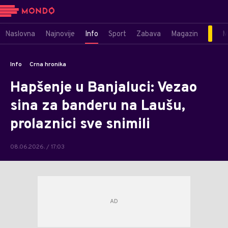
Naslovna
Najnovije
Info
Sport
Zabava
Magazin
M
Info
Crna hronika
Hapšenje u Banjaluci: Vezao
sina za banderu na Laušu,
prolaznici sve snimili
08.06.2026. / 17:03