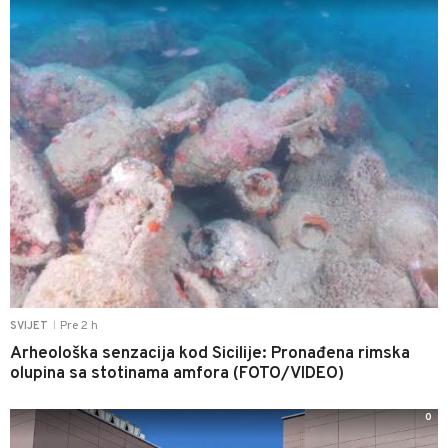
Pre 2 h
SVIJET
|
Arheološka senzacija kod Sicilije: Pronađena rimska
olupina sa stotinama amfora (FOTO/VIDEO)
0