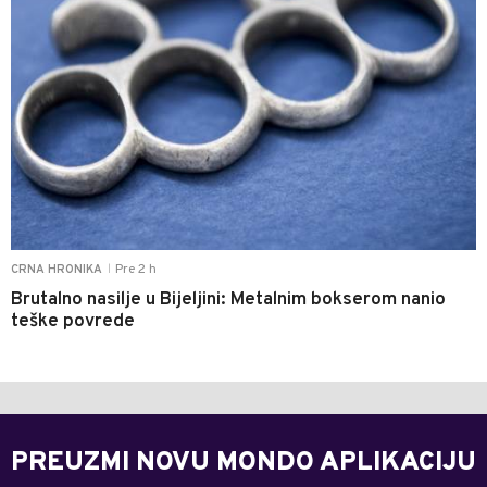
Pre 2 h
CRNA HRONIKA
|
Brutalno nasilje u Bijeljini: Metalnim bokserom nanio
teške povrede
PREUZMI NOVU MONDO APLIKACIJU