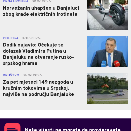
0
CRNA HRONIKA
08.06.2026.
|
Norvežanin uhapšen u Banjaluci
zbog krađe električnih trotineta
1
POLITIKA
07.06.2026.
|
Dodik najavio: Očekuje se
dolazak Vladimira Putina u
Banjaluku na otvaranje rusko-
srpskog hrama
2
DRUŠTVO
06.06.2026.
|
Za pet mjeseci 149 nezgoda u
kružnim tokovima u Srpskoj,
najviše na području Banjaluke
Naše vijesti ne morate da provjeravate