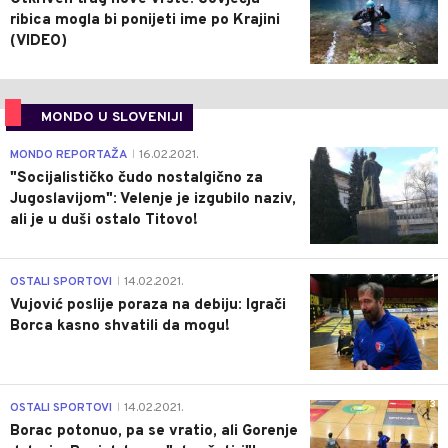
ribica mogla bi ponijeti ime po Krajini
(VIDEO)
MONDO U SLOVENIJI
4
MONDO REPORTAŽA
16.02.2021.
|
"Socijalističko čudo nostalgično za
Jugoslavijom": Velenje je izgubilo naziv,
ali je u duši ostalo Titovo!
1
OSTALI SPORTOVI
14.02.2021.
|
Vujović poslije poraza na debiju: Igrači
Borca kasno shvatili da mogu!
3
OSTALI SPORTOVI
14.02.2021.
|
Borac potonuo, pa se vratio, ali Gorenje