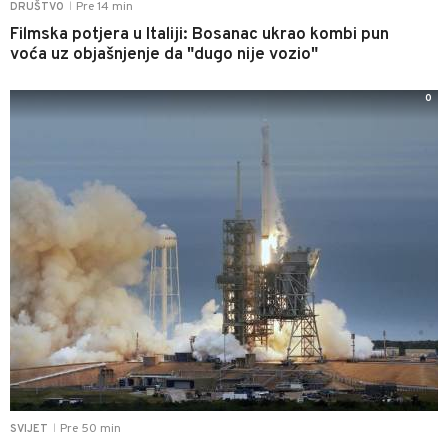
Pre 14 min
DRUŠTVO
|
Filmska potjera u Italiji: Bosanac ukrao kombi pun
voća uz objašnjenje da "dugo nije vozio"
0
Pre 50 min
SVIJET
|