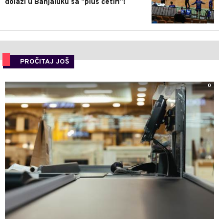
dolazi u Banjaluku sa "plus četiri"!
PROČITAJ JOŠ
0