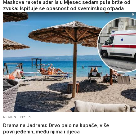
Maskova raketa udarila u Mjesec sedam puta brže od
zvuka: Ispituje se opasnost od svemirskog otpada
0
Pre 1 h
REGION
|
Drama na Jadranu: Drvo palo na kupače, više
povrijeđenih, među njima i djeca