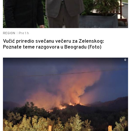
Pre 1 h
REGION
|
Vučić priredio svečanu večeru za Zelenskog:
Poznate teme razgovora u Beogradu (Foto)
0