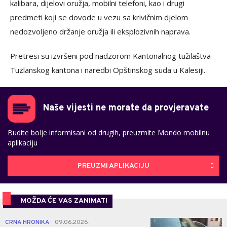
kalibara, dijelovi oružja, mobilni telefoni, kao i drugi
predmeti koji se dovode u vezu sa krivičnim djelom
nedozvoljeno držanje oružja ili eksplozivnih naprava.
Pretresi su izvršeni pod nadzorom Kantonalnog tužilaštva
Tuzlanskog kantona i naredbi Opštinskog suda u Kalesiji.
Naše vijesti ne morate da provjeravate
Budite bolje informisani od drugih, preuzmite Mondo mobilnu
aplikaciju
PREUZMI APLIKACIJU
MOŽDA ĆE VAS ZANIMATI
0
CRNA HRONIKA
09.06.2026.
|