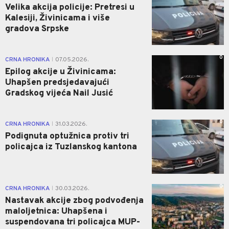
Velika akcija policije: Pretresi u
Kalesiji, Živinicama i više
gradova Srpske
0
CRNA HRONIKA
07.05.2026.
|
Epilog akcije u Živinicama:
Uhapšen predsjedavajući
Gradskog vijeća Nail Jusić
0
CRNA HRONIKA
31.03.2026.
|
Podignuta optužnica protiv tri
policajca iz Tuzlanskog kantona
0
CRNA HRONIKA
30.03.2026.
|
Nastavak akcije zbog podvođenja
maloljetnica: Uhapšena i
suspendovana tri policajca MUP-