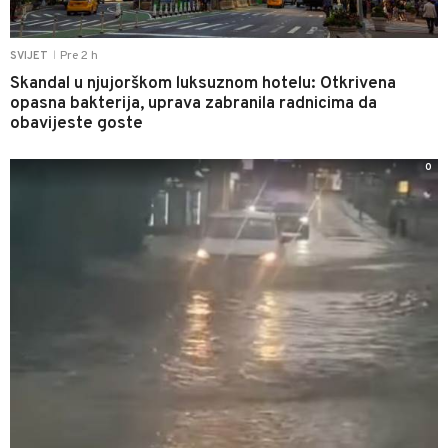
Pre 2 h
SVIJET
|
Skandal u njujorškom luksuznom hotelu: Otkrivena
opasna bakterija, uprava zabranila radnicima da
obavijeste goste
0