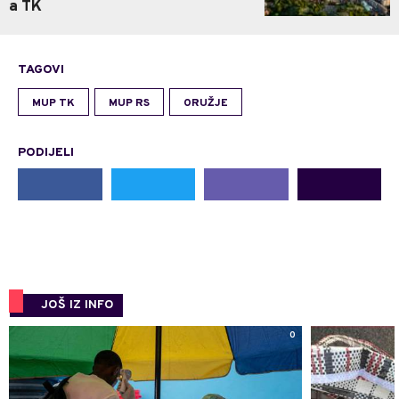
a TK
TAGOVI
MUP TK
MUP RS
ORUŽJE
PODIJELI
JOŠ IZ INFO
0