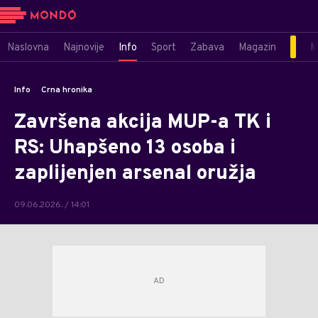
Naslovna
Najnovije
Info
Sport
Zabava
Magazin
M
Info
Crna hronika
Završena akcija MUP-a TK i
RS: Uhapšeno 13 osoba i
zaplijenjen arsenal oružja
09.06.2026. / 14:01