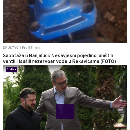
Pre 55 min
DRUŠTVO
|
Sabotaža u Banjaluci: Nesavjesni pojedinci uništili
ventil i isušili rezervoar vode u Rekavicama (FOTO)
0
5 slika