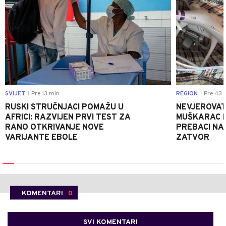
SVIJET
Pre 13 min
REGION
Pre 43 
|
|
RUSKI STRUČNJACI POMAŽU U
NEVJEROVATA
AFRICI: RAZVIJEN PRVI TEST ZA
MUŠKARAC H
RANO OTKRIVANJE NOVE
PREBACI NA
VARIJANTE EBOLE
ZATVOR
KOMENTARI
0
SVI KOMENTARI