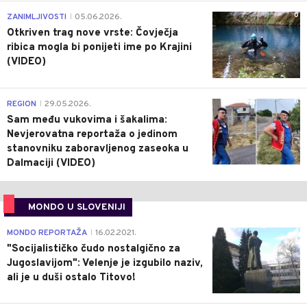
0
ZANIMLJIVOSTI
05.06.2026.
|
Otkriven trag nove vrste: Čovječja
ribica mogla bi ponijeti ime po Krajini
(VIDEO)
0
REGION
29.05.2026.
|
Sam među vukovima i šakalima:
Nevjerovatna reportaža o jedinom
stanovniku zaboravljenog zaseoka u
Dalmaciji (VIDEO)
MONDO U SLOVENIJI
4
MONDO REPORTAŽA
16.02.2021.
|
"Socijalističko čudo nostalgično za
Jugoslavijom": Velenje je izgubilo naziv,
ali je u duši ostalo Titovo!