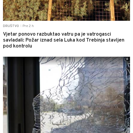
Pre 2 h
DRUŠTVO
|
Vjetar ponovo razbuktao vatru pa je vatrogasci
savladali: Požar iznad sela Luka kod Trebinja stavljen
pod kontrolu
0