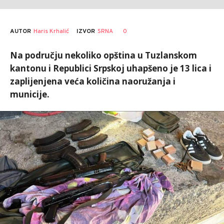
AUTOR
Haris Krhalić
0
IZVOR
SRNA
Na području nekoliko opština u Tuzlanskom
kantonu i Republici Srpskoj uhapšeno je 13 lica i
zaplijenjena veća količina naoružanja i
municije.