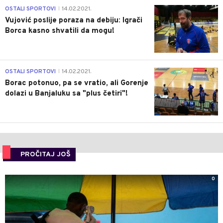
1
OSTALI SPORTOVI
14.02.2021.
|
Vujović poslije poraza na debiju: Igrači
Borca kasno shvatili da mogu!
3
OSTALI SPORTOVI
14.02.2021.
|
Borac potonuo, pa se vratio, ali Gorenje
dolazi u Banjaluku sa "plus četiri"!
PROČITAJ JOŠ
0