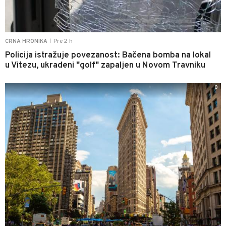
Pre 2 h
CRNA HRONIKA
|
Policija istražuje povezanost: Bačena bomba na lokal
u Vitezu, ukradeni "golf" zapaljen u Novom Travniku
0