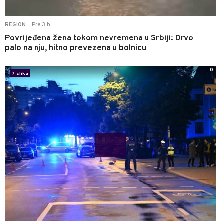
Pre 3 h
REGION
|
Povrijeđena žena tokom nevremena u Srbiji: Drvo
palo na nju, hitno prevezena u bolnicu
0
7 slika