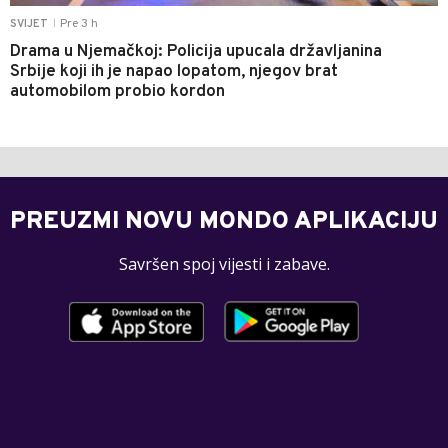
Pre 3 h
SVIJET
|
Drama u Njemačkoj: Policija upucala državljanina
Srbije koji ih je napao lopatom, njegov brat
automobilom probio kordon
PREUZMI NOVU MONDO APLIKACIJU
Savršen spoj vijesti i zabave.