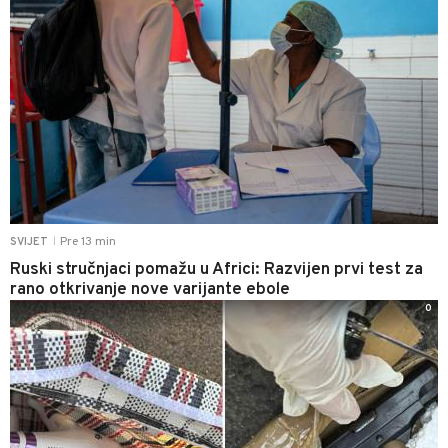
Pre 13 min
SVIJET
|
Ruski stručnjaci pomažu u Africi: Razvijen prvi test za
rano otkrivanje nove varijante ebole
0