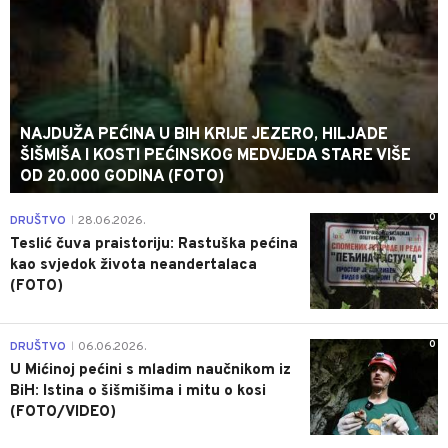
NAJDUŽA PEĆINA U BIH KRIJE JEZERO, HILJADE
ŠIŠMIŠA I KOSTI PEĆINSKOG MEDVJEDA STARE VIŠE
OD 20.000 GODINA (FOTO)
0
DRUŠTVO
28.06.2026.
|
Teslić čuva praistoriju: Rastuška pećina
kao svjedok života neandertalaca
(FOTO)
0
DRUŠTVO
06.06.2026.
|
U Mićinoj pećini s mladim naučnikom iz
BiH: Istina o šišmišima i mitu o kosi
(FOTO/VIDEO)