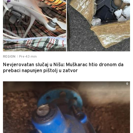
Pre 43 min
REGION
|
Nevjerovatan slučaj u Nišu: Muškarac htio dronom da
prebaci napunjen pištolj u zatvor
0