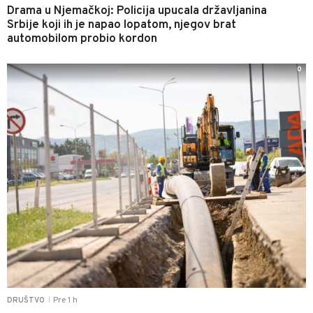
Drama u Njemačkoj: Policija upucala državljanina
Srbije koji ih je napao lopatom, njegov brat
automobilom probio kordon
0
Pre 1 h
DRUŠTVO
|