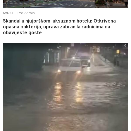
Pre 22 min
SVIJET
|
Skandal u njujorškom luksuznom hotelu: Otkrivena
opasna bakterija, uprava zabranila radnicima da
obavijeste goste
0