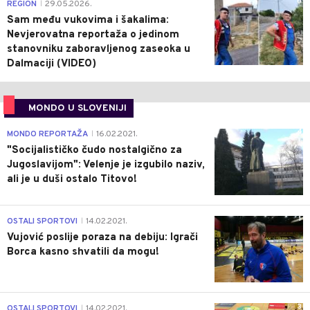
0
REGION
29.05.2026.
|
Sam među vukovima i šakalima:
Nevjerovatna reportaža o jedinom
stanovniku zaboravljenog zaseoka u
Dalmaciji (VIDEO)
MONDO U SLOVENIJI
4
MONDO REPORTAŽA
16.02.2021.
|
"Socijalističko čudo nostalgično za
Jugoslavijom": Velenje je izgubilo naziv,
ali je u duši ostalo Titovo!
1
OSTALI SPORTOVI
14.02.2021.
|
Vujović poslije poraza na debiju: Igrači
Borca kasno shvatili da mogu!
3
OSTALI SPORTOVI
14.02.2021.
|