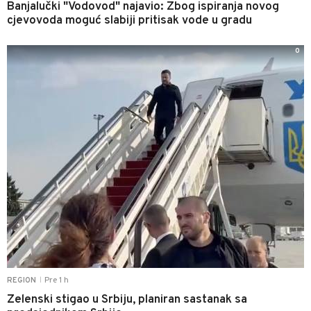
Banjalučki "Vodovod" najavio: Zbog ispiranja novog
cjevovoda moguć slabiji pritisak vode u gradu
0
Pre 1 h
REGION
|
Zelenski stigao u Srbiju, planiran sastanak sa