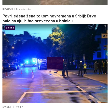
Pre 46 min
REGION
|
Povrijeđena žena tokom nevremena u Srbiji: Drvo
palo na nju, hitno prevezena u bolnicu
0
7 slika
Pre 1 h
SVIJET
|