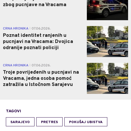
zbog pucnjave na Vracama
0
CRNA HRONIKA
07.06.2026.
|
Poznat identitet ranjenih u
pucnjavi na Vracama: Dvojica
odranije poznati policiji
0
CRNA HRONIKA
07.06.2026.
|
Troje povrijeđenih u pucnjavi na
Vracama, jedna osoba pomoć
zatražila u Istočnom Sarajevu
TAGOVI
SARAJEVO
PRETRES
POKUŠAJ UBISTVA