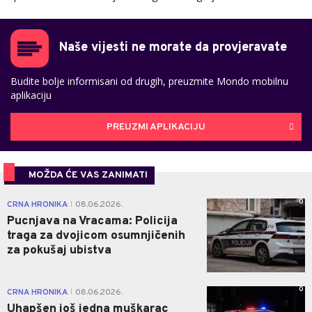
Naše vijesti ne morate da provjeravate
Budite bolje informisani od drugih, preuzmite Mondo mobilnu
aplikaciju
PREUZMI APLIKACIJU
MOŽDA ĆE VAS ZANIMATI
0
CRNA HRONIKA
08.06.2026.
|
Pucnjava na Vracama: Policija
traga za dvojicom osumnjičenih
za pokušaj ubistva
0
CRNA HRONIKA
08.06.2026.
|
Uhapšen još jedna muškarac