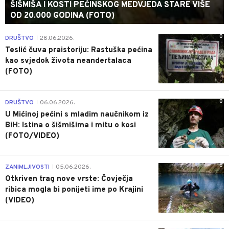
ŠIŠMIŠA I KOSTI PEĆINSKOG MEDVJEDA STARE VIŠE
OD 20.000 GODINA (FOTO)
0
DRUŠTVO
28.06.2026.
|
Teslić čuva praistoriju: Rastuška pećina
kao svjedok života neandertalaca
(FOTO)
0
DRUŠTVO
06.06.2026.
|
U Mićinoj pećini s mladim naučnikom iz
BiH: Istina o šišmišima i mitu o kosi
(FOTO/VIDEO)
0
ZANIMLJIVOSTI
05.06.2026.
|
Otkriven trag nove vrste: Čovječja
ribica mogla bi ponijeti ime po Krajini
(VIDEO)