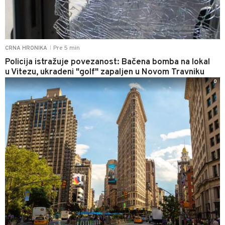
Pre 5 min
CRNA HRONIKA
|
Policija istražuje povezanost: Bačena bomba na lokal
u Vitezu, ukradeni "golf" zapaljen u Novom Travniku
0