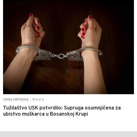
Pre 2 h
CRNA HRONIKA
|
Tužilaštvo USK potvrdilo: Supruga osumnjičena za
ubistvo muškarca u Bosanskoj Krupi