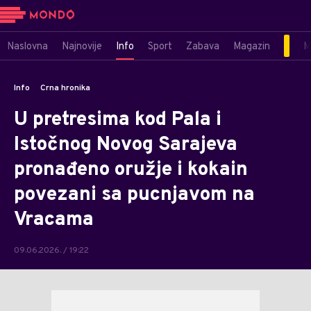
Naslovna
Najnovije
Info
Sport
Zabava
Magazin
M
Info
Crna hronika
U pretresima kod Pala i
Istočnog Novog Sarajeva
pronađeno oružje i kokain
povezani sa pucnjavom na
Vracama
09.06.2026. / 19:22