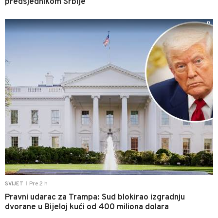
predsjednikom Srbije
0
Pre 2 h
SVIJET
|
Pravni udarac za Trampa: Sud blokirao izgradnju
dvorane u Bijeloj kući od 400 miliona dolara