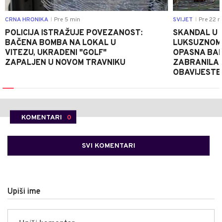
CRNA HRONIKA
Pre 5 min
SVIJET
Pre 22 m
|
|
POLICIJA ISTRAŽUJE POVEZANOST:
SKANDAL U 
BAČENA BOMBA NA LOKAL U
LUKSUZNOM 
VITEZU, UKRADENI "GOLF"
OPASNA BAK
ZAPALJEN U NOVOM TRAVNIKU
ZABRANILA 
OBAVIJESTE
KOMENTARI
0
SVI KOMENTARI
Upiši ime