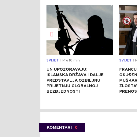
0
SVIJET
Pre 10 min
SVIJET
P
|
|
UN UPOZORAVAJU:
FRANCU
ISLAMSKA DRŽAVA I DALJE
OSUĐEN
PREDSTAVLJA OZBILJNU
MUŠKAR
PRIJETNJU GLOBALNOJ
ZLOSTA
BEZBJEDNOSTI
PRENOS
KOMENTARI
0