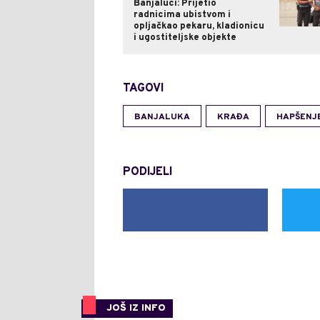
Banjaluci: Prijetio
radnicima ubistvom i
opljačkao pekaru, kladionicu
i ugostiteljske objekte
TAGOVI
BANJALUKA
KRAĐA
HAPŠENJ
PODIJELI
JOŠ IZ INFO