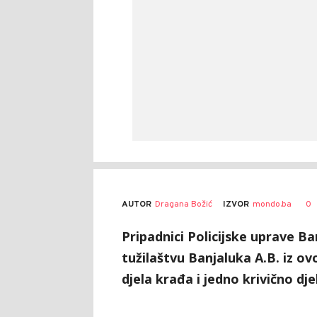
AUTOR
Dragana Božić
0
IZVOR
mondo.ba
Pripadnici Policijske uprave 
tužilaštvu Banjaluka A.B. iz ov
djela krađa i jedno krivično dj