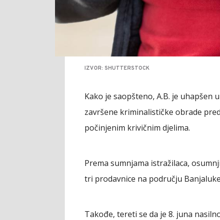
IZVOR: SHUTTERSTOCK
Kako je saopšteno, A.B. je uhapšen u
završene kriminalističke obrade preda
počinjenim krivičnim djelima.
Prema sumnjama istražilaca, osumnjič
tri prodavnice na području Banjaluk
Takođe, tereti se da je 8. juna nasiln