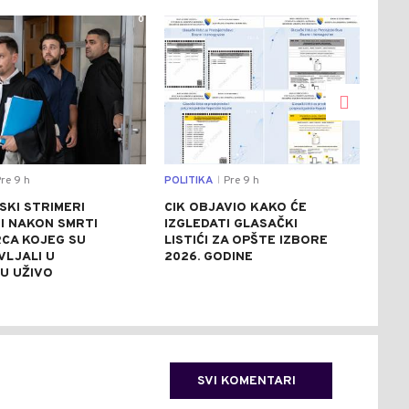
0
0
re 9 h
POLITIKA
Pre 9 h
DRU
|
SKI STRIMERI
CIK OBJAVIO KAKO ĆE
HEL
I NAKON SMRTI
IZGLEDATI GLASAČKI
POM
CA KOJEG SU
LISTIĆI ZA OPŠTE IZBORE
POŽ
VLJALI U
2026. GODINE
AKT
U UŽIVO
POL
SVI KOMENTARI