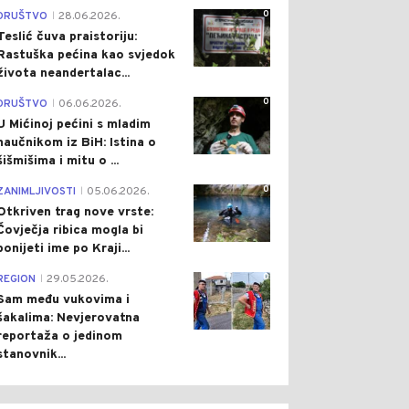
0
DRUŠTVO
28.06.2026.
|
Teslić čuva praistoriju:
Rastuška pećina kao svjedok
života neandertalac...
0
DRUŠTVO
06.06.2026.
|
U Mićinoj pećini s mladim
naučnikom iz BiH: Istina o
šišmišima i mitu o ...
0
ZANIMLJIVOSTI
05.06.2026.
|
Otkriven trag nove vrste:
Čovječja ribica mogla bi
ponijeti ime po Kraji...
0
REGION
29.05.2026.
|
Sam među vukovima i
šakalima: Nevjerovatna
reportaža o jedinom
stanovnik...