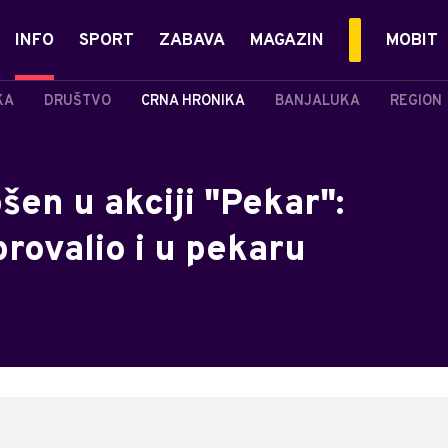
INFO
SPORT
ZABAVA
MAGAZIN
MOBIT
KA
DRUŠTVO
CRNA HRONIKA
BANJALUKA
REGION
en u akciji "Pekar":
rovalio i u pekaru