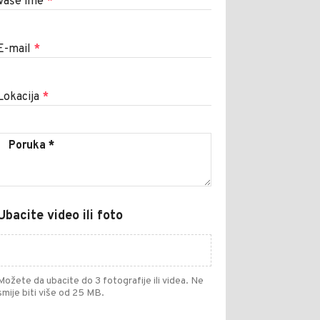
Vaše ime
*
E-mail
*
Lokacija
*
Ubacite video ili foto
Možete da ubacite do 3 fotografije ili videa. Ne
smije biti više od 25 MB.