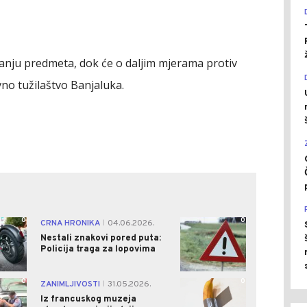
vanju predmeta, dok će o daljim mjerama protiv
no tužilaštvo Banjaluka.
0
0
CRNA HRONIKA
04.06.2026.
|
Nestali znakovi pored puta:
Policija traga za lopovima
0
0
ZANIMLJIVOSTI
31.05.2026.
|
Iz francuskog muzeja