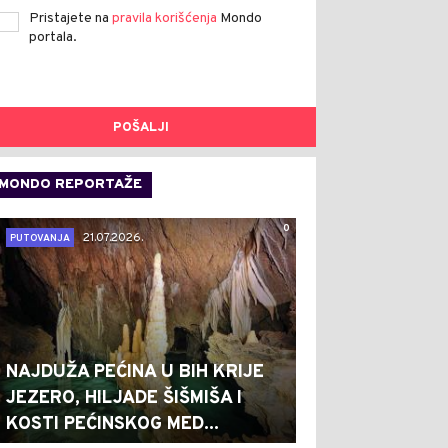
Pristajete na
pravila korišćenja
Mondo
portala.
POŠALJI
MONDO REPORTAŽE
0
21.07.2026.
PUTOVANJA
NAJDUŽA PEĆINA U BIH KRIJE
JEZERO, HILJADE ŠIŠMIŠA I
KOSTI PEĆINSKOG MED...