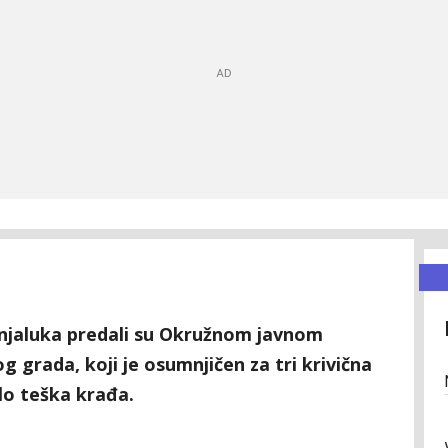
Banjaluka predali su Okružnom javnom
og grada, koji je osumnjičen za tri krivična
elo teška krađa.