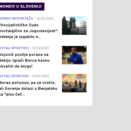
MONDO U SLOVENIJI
4
MONDO REPORTAŽA
16.02.2021.
|
"Socijalističko čudo
nostalgično za Jugoslavijom":
Velenje je izgubilo n...
1
OSTALI SPORTOVI
14.02.2021.
|
Vujović poslije poraza na
debiju: Igrači Borca kasno
shvatili da mogu!
3
OSTALI SPORTOVI
14.02.2021.
|
Borac potonuo, pa se vratio,
ali Gorenje dolazi u Banjaluku
sa "plus čet...