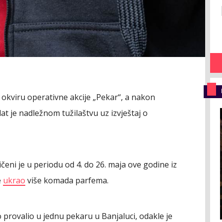
 okviru operativne akcije „Pekar“, a nakon
t je nadležnom tužilaštvu uz izvještaj o
eni je u periodu od 4. do 26. maja ove godine iz
e
ukrao
više komada parfema.
o provalio u jednu pekaru u Banjaluci, odakle je