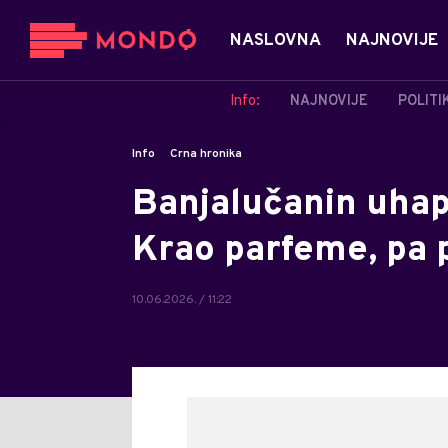
NASLOVNA
NAJNOVIJE
Info:
NAJNOVIJE
POLITI
Info
Crna hronika
Banjalučanin uhapš
Krao parfeme, pa p
10.06.2026. / 11:22