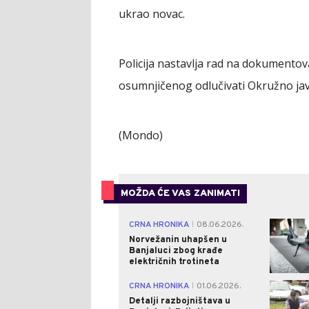
ukrao novac.
Policija nastavlja rad na dokumento
osumnjičenog odlučivati Okružno jav
(Mondo)
MOŽDA ĆE VAS ZANIMATI
CRNA HRONIKA
08.06.2026.
|
Norvežanin uhapšen u
Banjaluci zbog krađe
električnih trotineta
CRNA HRONIKA
01.06.2026.
|
Detalji razbojništava u