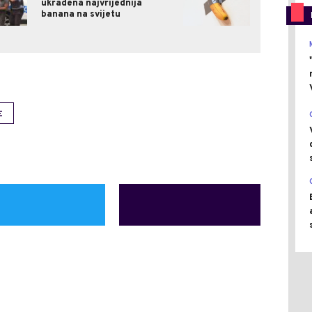
ukradena najvrijednija
banana na svijetu
E