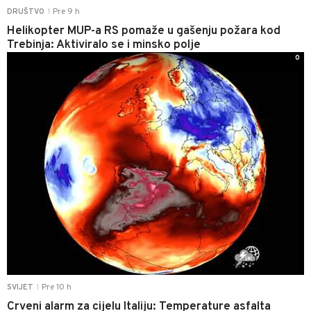
Pre 9 h
DRUŠTVO
|
Helikopter MUP-a RS pomaže u gašenju požara kod
Trebinja: Aktiviralo se i minsko polje
0
Pre 10 h
SVIJET
|
Crveni alarm za cijelu Italiju: Temperature asfalta