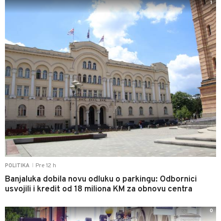
1
Pre 12 h
POLITIKA
|
Banjaluka dobila novu odluku o parkingu: Odbornici
usvojili i kredit od 18 miliona KM za obnovu centra
0