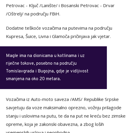
Petrovac - Ključ /Lanište/ i Bosanski Petrovac - Drvar
/Oštrelj/ na području FBiH.
Dodatne teškoće vozačima na putevima na području
Kupresa, Šuice, Livna i Glamoča pričinjava jak vjetar.
Magle ima na dionicama u kotlinama i uz
riječne tokove, posebno na području
Tomislavgrada i Bugojna, gdje je vidljivost
smanjena na oko 20 metara.
Vozačima iz Auto-moto saveza /AMS/ Republike Srpske
savjetuju da voze maksimalno oprezno, vožnju prilagode
stanju i uslovima na putu, te da na put ne kreću bez zimske
opreme, koja je zakonski obavezna, a zbog loših
vremenskih uslova i neophodna.