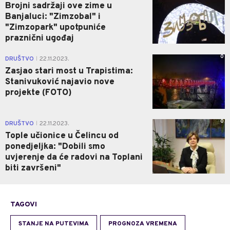
Brojni sadržaji ove zime u
Banjaluci: "Zimzobal" i
"Zimzopark" upotpuniće
praznični ugođaj
0
DRUŠTVO
22.11.2023.
|
Zasjao stari most u Trapistima:
Stanivuković najavio nove
projekte (FOTO)
0
DRUŠTVO
22.11.2023.
|
Tople učionice u Čelincu od
ponedjeljka: "Dobili smo
uvjerenje da će radovi na Toplani
biti završeni"
TAGOVI
STANJE NA PUTEVIMA
PROGNOZA VREMENA