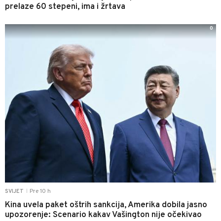
prelaze 60 stepeni, ima i žrtava
0
Pre 10 h
SVIJET
|
Kina uvela paket oštrih sankcija, Amerika dobila jasno
upozorenje: Scenario kakav Vašington nije očekivao