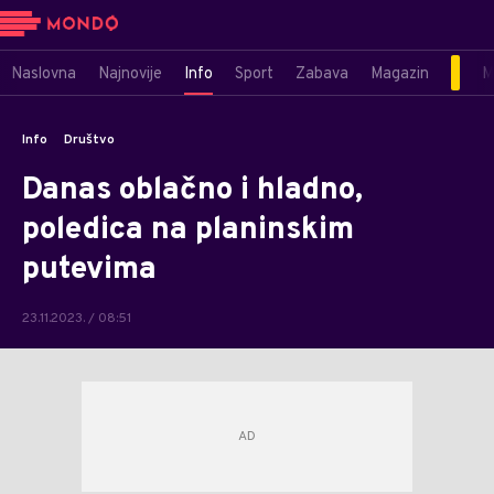
Naslovna
Najnovije
Info
Sport
Zabava
Magazin
M
Info
Društvo
Danas oblačno i hladno,
poledica na planinskim
putevima
23.11.2023. / 08:51