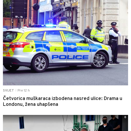
Pre 12 h
SVIJET
|
Četvorica muškaraca izbodena nasred ulice: Drama u
Londonu, žena uhapšena
0