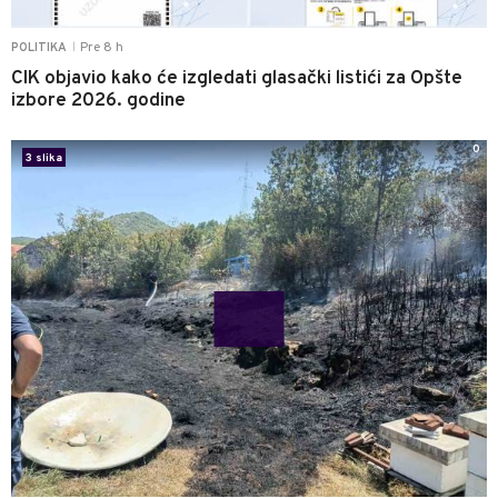
Pre 8 h
POLITIKA
|
CIK objavio kako će izgledati glasački listići za Opšte
izbore 2026. godine
0
3 slika