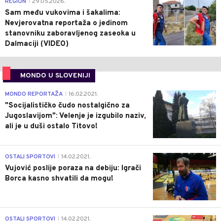
0
REGION
29.05.2026.
|
Sam među vukovima i šakalima:
Nevjerovatna reportaža o jedinom
stanovniku zaboravljenog zaseoka u
Dalmaciji (VIDEO)
MONDO U SLOVENIJI
4
MONDO REPORTAŽA
16.02.2021.
|
"Socijalističko čudo nostalgično za
Jugoslavijom": Velenje je izgubilo naziv,
ali je u duši ostalo Titovo!
1
OSTALI SPORTOVI
14.02.2021.
|
Vujović poslije poraza na debiju: Igrači
Borca kasno shvatili da mogu!
3
OSTALI SPORTOVI
14.02.2021.
|