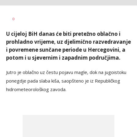
Vesna
AUTOR
0
Kerkez
U cijeloj BiH danas će biti pretežno oblačno i
prohladno vrijeme, uz djelimično razvedravanje
i povremene sunčane periode u Hercegovini, a
potom i u sjevernim i zapadnim područjima.
Jutro je oblačno uz čestu pojavu magle, dok na jugoistoku
ponegdje pada slaba kiša, saopšteno je iz Republičkog
hidrometeorološkog zavoda.