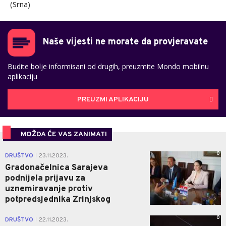
(Srna)
Naše vijesti ne morate da provjeravate
Budite bolje informisani od drugih, preuzmite Mondo mobilnu
aplikaciju
PREUZMI APLIKACIJU
MOŽDA ĆE VAS ZANIMATI
0
DRUŠTVO
23.11.2023.
|
Gradonačelnica Sarajeva
podnijela prijavu za
uznemiravanje protiv
potpredsjednika Zrinjskog
0
DRUŠTVO
22.11.2023.
|