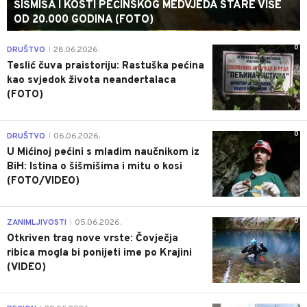
ŠIŠMIŠA I KOSTI PEĆINSKOG MEDVJEDA STARE VIŠE
OD 20.000 GODINA (FOTO)
0
DRUŠTVO
28.06.2026.
|
Teslić čuva praistoriju: Rastuška pećina
kao svjedok života neandertalaca
(FOTO)
0
DRUŠTVO
06.06.2026.
|
U Mićinoj pećini s mladim naučnikom iz
BiH: Istina o šišmišima i mitu o kosi
(FOTO/VIDEO)
0
ZANIMLJIVOSTI
05.06.2026.
|
Otkriven trag nove vrste: Čovječja
ribica mogla bi ponijeti ime po Krajini
(VIDEO)