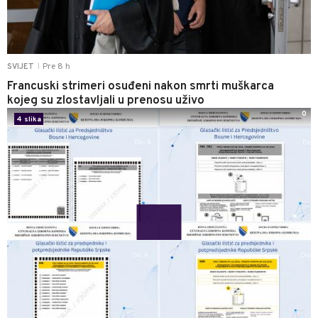
Pre 8 h
SVIJET
|
Francuski strimeri osuđeni nakon smrti muškarca
kojeg su zlostavljali u prenosu uživo
0
4 slika