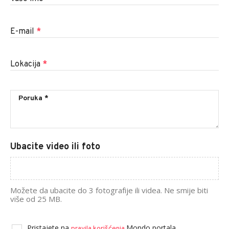
E-mail
*
Lokacija
*
Ubacite video ili foto
Možete da ubacite do 3 fotografije ili videa. Ne smije biti
više od 25 MB.
Pristajete na
Mondo portala.
pravila korišćenja