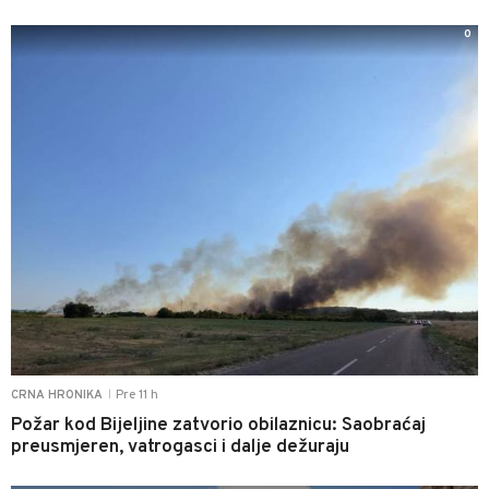
0
Pre 11 h
CRNA HRONIKA
|
Požar kod Bijeljine zatvorio obilaznicu: Saobraćaj
preusmjeren, vatrogasci i dalje dežuraju