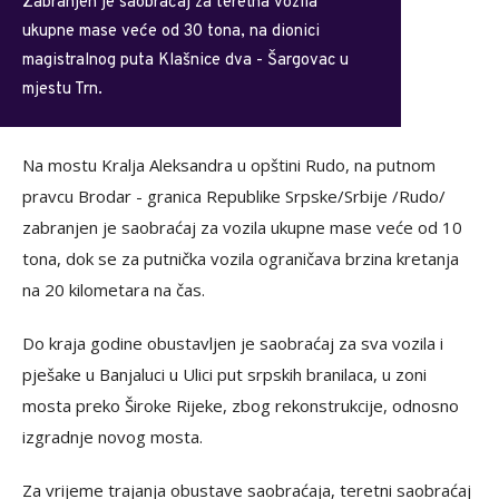
Zabranjen je saobraćaj za teretna vozila
ukupne mase veće od 30 tona, na dionici
magistralnog puta Klašnice dva - Šargovac u
mjestu Trn.
Na mostu Kralja Aleksandra u opštini Rudo, na putnom
pravcu Brodar - granica Republike Srpske/Srbije /Rudo/
zabranjen je saobraćaj za vozila ukupne mase veće od 10
tona, dok se za putnička vozila ograničava brzina kretanja
na 20 kilometara na čas.
Do kraja godine obustavljen je saobraćaj za sva vozila i
pješake u Banjaluci u Ulici put srpskih branilaca, u zoni
mosta preko Široke Rijeke, zbog rekonstrukcije, odnosno
izgradnje novog mosta.
Za vrijeme trajanja obustave saobraćaja, teretni saobraćaj