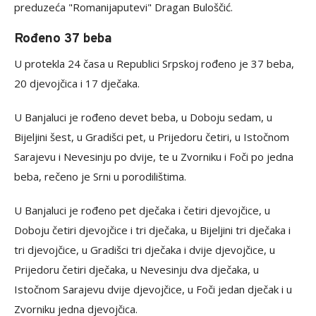
preduzeća "Romanijaputevi" Dragan Buloščić.
Rođeno 37 beba
U protekla 24 časa u Republici Srpskoj rođeno je 37 beba,
20 djevojčica i 17 dječaka.
U Banjaluci je rođeno devet beba, u Doboju sedam, u
Bijeljini šest, u Gradišci pet, u Prijedoru četiri, u Istočnom
Sarajevu i Nevesinju po dvije, te u Zvorniku i Foči po jedna
beba, rečeno je Srni u porodilištima.
U Banjaluci je rođeno pet dječaka i četiri djevojčice, u
Doboju četiri djevojčice i tri dječaka, u Bijeljini tri dječaka i
tri djevojčice, u Gradišci tri dječaka i dvije djevojčice, u
Prijedoru četiri dječaka, u Nevesinju dva dječaka, u
Istočnom Sarajevu dvije djevojčice, u Foči jedan dječak i u
Zvorniku jedna djevojčica.