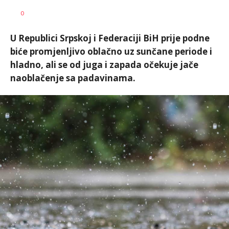
Nikolina
AUTOR
0
Damjanić
U Republici Srpskoj i Federaciji BiH prije podne
biće promjenljivo oblačno uz sunčane periode i
hladno, ali se od juga i zapada očekuje jače
naoblačenje sa padavinama.