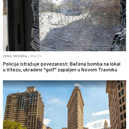
Pre 2 h
CRNA HRONIKA
|
Policija istražuje povezanost: Bačena bomba na lokal
u Vitezu, ukradeni "golf" zapaljen u Novom Travniku
0