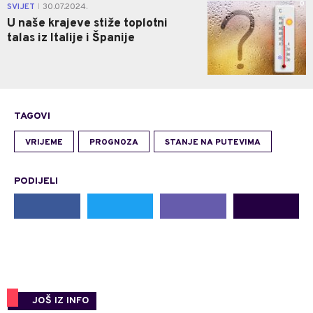
0
SVIJET
30.07.2024.
|
U naše krajeve stiže toplotni
talas iz Italije i Španije
TAGOVI
VRIJEME
PROGNOZA
STANJE NA PUTEVIMA
PODIJELI
JOŠ IZ INFO