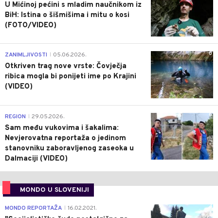
U Mićinoj pećini s mladim naučnikom iz
BiH: Istina o šišmišima i mitu o kosi
(FOTO/VIDEO)
0
ZANIMLJIVOSTI
05.06.2026.
|
Otkriven trag nove vrste: Čovječja
ribica mogla bi ponijeti ime po Krajini
(VIDEO)
0
REGION
29.05.2026.
|
Sam među vukovima i šakalima:
Nevjerovatna reportaža o jedinom
stanovniku zaboravljenog zaseoka u
Dalmaciji (VIDEO)
MONDO U SLOVENIJI
4
MONDO REPORTAŽA
16.02.2021.
|