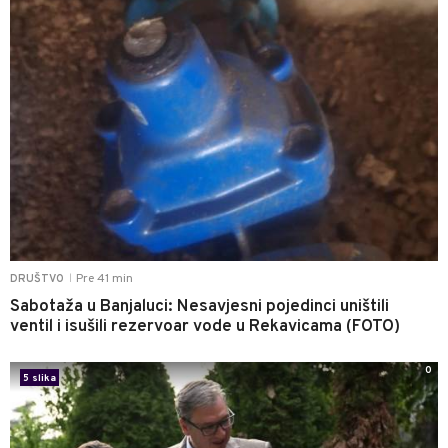
Pre 41 min
DRUŠTVO
|
Sabotaža u Banjaluci: Nesavjesni pojedinci uništili
ventil i isušili rezervoar vode u Rekavicama (FOTO)
0
5 slika