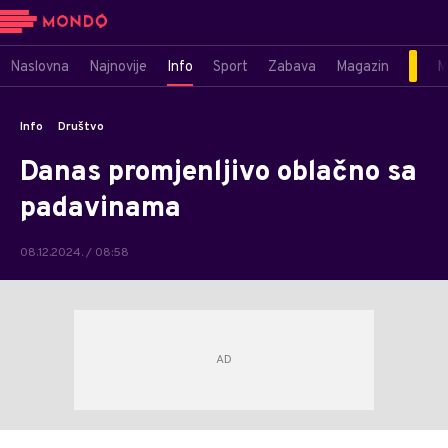
Naslovna
Najnovije
Info
Sport
Zabava
Magazin
M
Info
Društvo
Danas promjenljivo oblačno sa
padavinama
08.12.2024. / 08:58