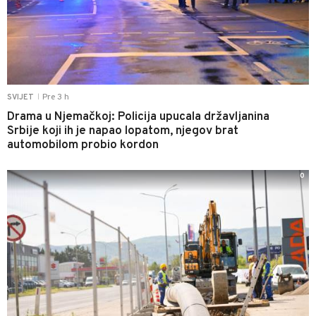
Pre 3 h
SVIJET
|
Drama u Njemačkoj: Policija upucala državljanina
Srbije koji ih je napao lopatom, njegov brat
automobilom probio kordon
0