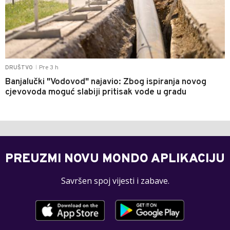
Pre 3 h
DRUŠTVO
|
Banjalučki "Vodovod" najavio: Zbog ispiranja novog
cjevovoda moguć slabiji pritisak vode u gradu
PREUZMI NOVU MONDO APLIKACIJU
Savršen spoj vijesti i zabave.