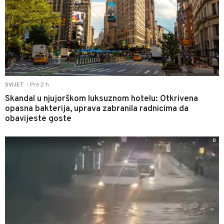
Pre 2 h
SVIJET
|
Skandal u njujorškom luksuznom hotelu: Otkrivena
opasna bakterija, uprava zabranila radnicima da
obavijeste goste
0