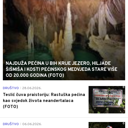
NAJDUŽA PEĆINA U BIH KRIJE JEZERO, HILJADE
ŠIŠMIŠA I KOSTI PEĆINSKOG MEDVJEDA STARE VIŠE
OD 20.000 GODINA (FOTO)
0
DRUŠTVO
28.06.2026.
|
Teslić čuva praistoriju: Rastuška pećina
kao svjedok života neandertalaca
(FOTO)
0
DRUŠTVO
06.06.2026.
|