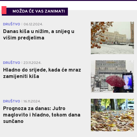
MOŽDA ĆE VAS ZANIMATI
0
DRUŠTVO
06.12.2024.
|
Danas kiša u nižim, a snijeg u
višim predjelima
0
DRUŠTVO
23.11.2024.
|
Hladno do srijede, kada će mraz
zamijeniti kiša
0
DRUŠTVO
16.11.2024.
|
Prognoza za danas: Jutro
maglovito i hladno, tokom dana
sunčano