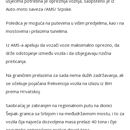
usjecima potrebna je opreznija vožnja, saopšteno je iz
Auto-moto saveza /AMS/ Srpske.
Poledica je moguća na putevima u višim predjelima, kao i na
mostovima i prilazima tunelima.
Iz AMS-a apeluju da vozači voze maksimalno oprezno, da
drže odstojanje između vozila i da izbjegavaju rizična
preticanja.
Na graničnim prelazima za sada nema dužih zadržavanja, ali
se očekuje pojačana frekvencija vozila na izlazu iz BiH
prema Hrvatskoj.
Saobraćaj je zabranjen na regionalnom putu na dionici
Šepak-granica sa Srbijom i na međudržavnom mostu, i to za
vozila čija najveća dozvoljena masa prelazi 40 tona i čije
osovinsko opterećenje prelazi devet tona.