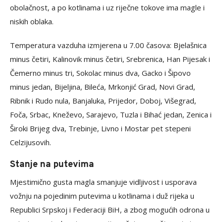
obolačnost, a po kotlinama i uz riječne tokove ima magle i
niskih oblaka.
Temperatura vazduha izmjerena u 7.00 časova: Bjelašnica
minus četiri, Kalinovik minus četiri, Srebrenica, Han Pijesak i
Čemerno minus tri, Sokolac minus dva, Gacko i Šipovo
minus jedan, Bijeljina, Bileća, Mrkonjić Grad, Novi Grad,
Ribnik i Rudo nula, Banjaluka, Prijedor, Doboj, Višegrad,
Foča, Srbac, Kneževo, Sarajevo, Tuzla i Bihać jedan, Zenica i
Široki Brijeg dva, Trebinje, Livno i Mostar pet stepeni
Celzijusovih.
Stanje na putevima
Mjestimično gusta magla smanjuje vidljivost i usporava
vožnju na pojedinim putevima u kotlinama i duž rijeka u
Republici Srpskoj i Federaciji BiH, a zbog mogućih odrona u