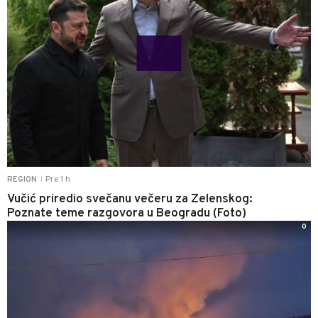
Pre 1 h
REGION
|
Vučić priredio svečanu večeru za Zelenskog:
Poznate teme razgovora u Beogradu (Foto)
0