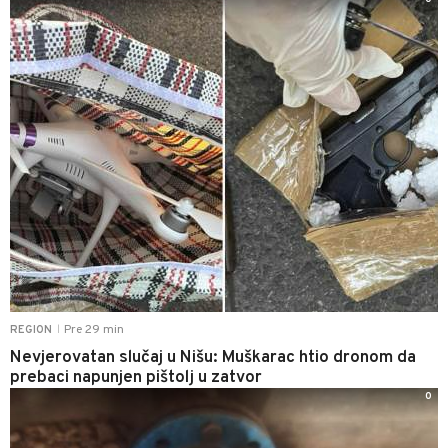
Pre 29 min
REGION
|
Nevjerovatan slučaj u Nišu: Muškarac htio dronom da
prebaci napunjen pištolj u zatvor
0