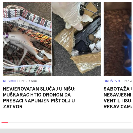
0
REGION
Pre 29 min
DRUŠTVO
Pre 4
|
|
NEVJEROVATAN SLUČAJ U NIŠU:
SABOTAŽA U
MUŠKARAC HTIO DRONOM DA
NESAVJESNI 
PREBACI NAPUNJEN PIŠTOLJ U
VENTIL I IS
ZATVOR
REKAVICAMA