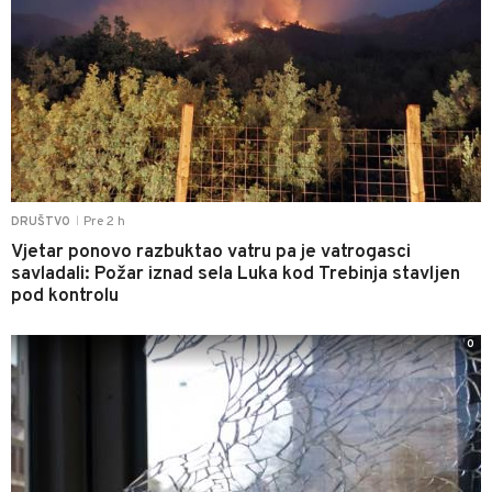
Pre 2 h
DRUŠTVO
|
Vjetar ponovo razbuktao vatru pa je vatrogasci
savladali: Požar iznad sela Luka kod Trebinja stavljen
pod kontrolu
0