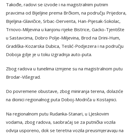
Takođe, radovi se izvode i na magistralnim putnim
pravcima od Bijeljine prema Brčkom, na području Prijedora,
Bijeljina-Glavičice, Srbac-Derventa, Han-Pijesak-Sokolac,
Trnovo-Miljevina u kanjonu rijeke Bistrice, Gacko-Tjentište
u Sastavcima, Dobro Polje-Miljevina, Brod na Drini-Hum,
Gradiška-Kozarska Dubica, Teslić-Podjezera i na području
Doboja gdje je u toku izgradnja auto-puta.
Zbog radova u tunelima izmjene su na magistralnom putu
Brodar-Višegrad.
Do povremene obustave, zbog miniranja terena, dolaziće
na dionici regionalnog puta Doboj-Modriča u Kostajnici.
Na regionalnom putu Rudanka-Stanari, u LJeskovim
vodama, zbog radova, saobraćaj se za putnička vozila
odvija usporeno, dok se teretna vozila preusmjeravaju na