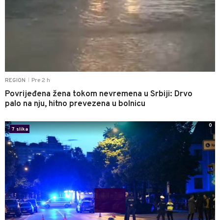
Pre 2 h
REGION
|
Povrijeđena žena tokom nevremena u Srbiji: Drvo
palo na nju, hitno prevezena u bolnicu
0
7 slika