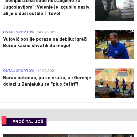
"Socijalističko čudo nostalgično za
Jugoslavijom": Velenje je izgubilo naziv,
ali je u duši ostalo Titovo!
1
OSTALI SPORTOVI
14.02.2021.
|
Vujović poslije poraza na debiju: Igrači
Borca kasno shvatili da mogu!
3
OSTALI SPORTOVI
14.02.2021.
|
Borac potonuo, pa se vratio, ali Gorenje
dolazi u Banjaluku sa "plus četiri"!
PROČITAJ JOŠ
0