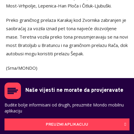
Most-Vrhpolje, Lepenica-Han Ploča i Čitluk-LJubuški.
Preko graničnog prelaza Karakaj kod Zvornika zabranjen je
saobraćaj za vozila iznad pet tona najveće dozvoljene
mase. Teretna vozila preko tona preusmjeravaju se na novi
most Bratoljub u Bratuncu i na graničnom prelazu Rača, dok
autobusi mogu koristiti prelazu Šepak.
(Srna/MONDO)
Naše vijesti ne morate da provjeravate
Budite bolje informisani od drugih, preuzmite Mondo mobilnu
aplikaciju
PREUZMI APLIKACIJU