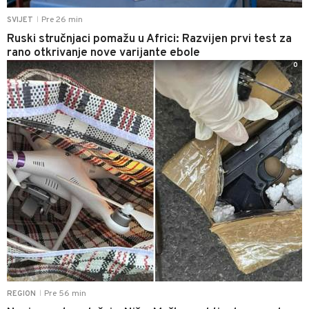
Pre 26 min
SVIJET
|
Ruski stručnjaci pomažu u Africi: Razvijen prvi test za
rano otkrivanje nove varijante ebole
0
Pre 56 min
REGION
|