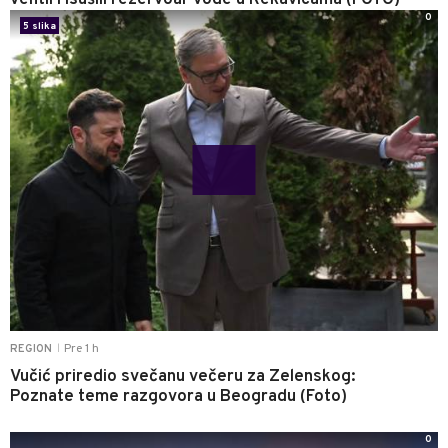
0
5 slika
Pre 1 h
REGION
|
Vučić priredio svečanu večeru za Zelenskog:
Poznate teme razgovora u Beogradu (Foto)
0