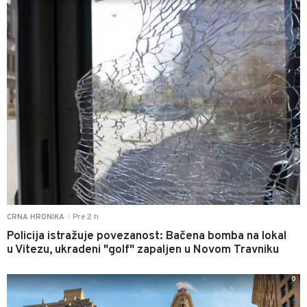
Pre 2 h
CRNA HRONIKA
|
Policija istražuje povezanost: Bačena bomba na lokal
u Vitezu, ukradeni "golf" zapaljen u Novom Travniku
0