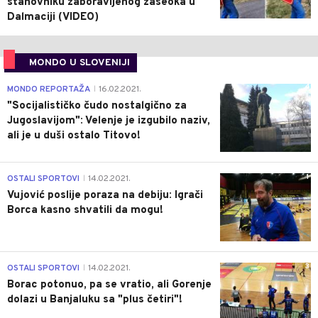
stanovniku zaboravljenog zaseoka u
Dalmaciji (VIDEO)
MONDO U SLOVENIJI
4
MONDO REPORTAŽA
16.02.2021.
|
"Socijalističko čudo nostalgično za
Jugoslavijom": Velenje je izgubilo naziv,
ali je u duši ostalo Titovo!
1
OSTALI SPORTOVI
14.02.2021.
|
Vujović poslije poraza na debiju: Igrači
Borca kasno shvatili da mogu!
3
OSTALI SPORTOVI
14.02.2021.
|
Borac potonuo, pa se vratio, ali Gorenje
dolazi u Banjaluku sa "plus četiri"!