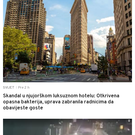
Pre 2 h
SVIJET
|
Skandal u njujorškom luksuznom hotelu: Otkrivena
opasna bakterija, uprava zabranila radnicima da
obavijeste goste
0