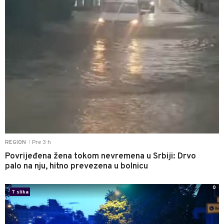
Pre 3 h
REGION
|
Povrijeđena žena tokom nevremena u Srbiji: Drvo
palo na nju, hitno prevezena u bolnicu
0
7 slika