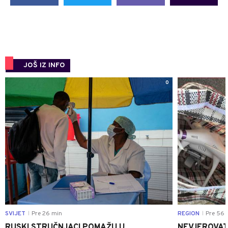
JOŠ IZ INFO
0
SVIJET
Pre 26 min
REGION
Pre 56 
|
|
RUSKI STRUČNJACI POMAŽU U
NEVJEROVATA