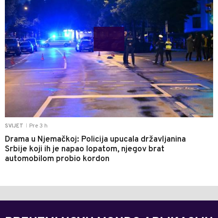
Pre 3 h
SVIJET
|
Drama u Njemačkoj: Policija upucala državljanina
Srbije koji ih je napao lopatom, njegov brat
automobilom probio kordon