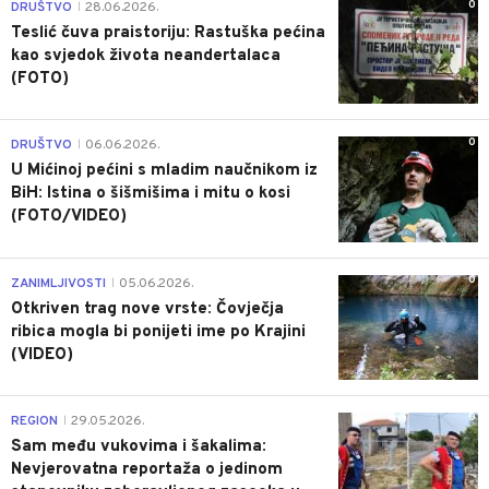
0
DRUŠTVO
28.06.2026.
|
Teslić čuva praistoriju: Rastuška pećina
kao svjedok života neandertalaca
(FOTO)
0
DRUŠTVO
06.06.2026.
|
U Mićinoj pećini s mladim naučnikom iz
BiH: Istina o šišmišima i mitu o kosi
(FOTO/VIDEO)
0
ZANIMLJIVOSTI
05.06.2026.
|
Otkriven trag nove vrste: Čovječja
ribica mogla bi ponijeti ime po Krajini
(VIDEO)
0
REGION
29.05.2026.
|
Sam među vukovima i šakalima:
Nevjerovatna reportaža o jedinom