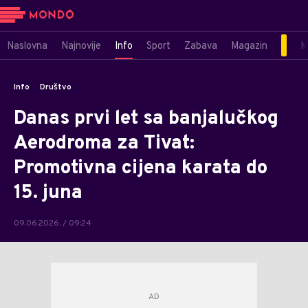
Naslovna
Najnovije
Info
Sport
Zabava
Magazin
M
Info
Društvo
Danas prvi let sa banjalučkog
Aerodroma za Tivat:
Promotivna cijena karata do
15. juna
09.06.2026. / 09:24