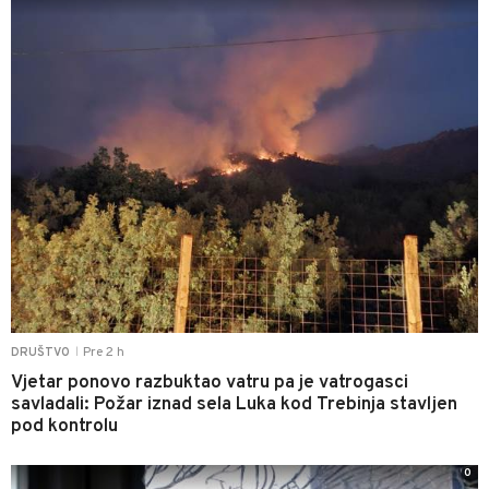
Pre 2 h
DRUŠTVO
|
Vjetar ponovo razbuktao vatru pa je vatrogasci
savladali: Požar iznad sela Luka kod Trebinja stavljen
pod kontrolu
0