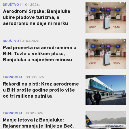
0
DRUŠTVO
11.04.2026.
|
Aerodromi Srpske: Banjaluka
ubire plodove turizma, a
aerodromu ne daje ni marku
0
DRUŠTVO
31.03.2026.
|
Pad prometa na aerodromima u
BiH: Tuzla u velikom plusu,
Banjaluka u najvećem minusu
0
EKONOMIJA
03.03.2026.
|
Rekordi na pisti: Kroz aerodrome
u BiH prošle godine prošlo više
od tri miliona putnika
0
EKONOMIJA
18.02.2026.
|
Manje letova iz Banjaluke:
Rajaner smanjuje linije za Beč,