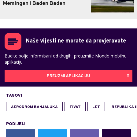
Memingen i Baden Baden
Naše vijesti ne morate da provjeravate
Budite bolje informisani od drugih, preuzmite Mondo mobilnu
aplikaciju
PREUZMI APLIKACIJU
TAGOVI
AERODROM BANJALUKA
TIVAT
LET
REPUBLIKA 
PODIJELI