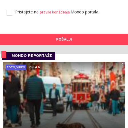
Pristajete na
Mondo portala.
pravila korišćenja
POŠALJI
MONDO REPORTAŽE
0
Pre 4 h
FOTO, VIDEO