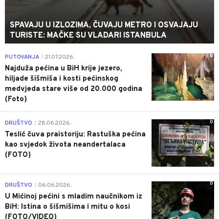
SPAVAJU U IZLOZIMA, ČUVAJU METRO I OSVAJAJU
TURISTE: MAČKE SU VLADARI ISTANBULA
0
PUTOVANJA
21.07.2026.
|
Najduža pećina u BiH krije jezero,
hiljade šišmiša i kosti pećinskog
medvjeda stare više od 20.000 godina
(Foto)
0
DRUŠTVO
28.06.2026.
|
Teslić čuva praistoriju: Rastuška pećina
kao svjedok života neandertalaca
(FOTO)
0
DRUŠTVO
06.06.2026.
|
U Mićinoj pećini s mladim naučnikom iz
BiH: Istina o šišmišima i mitu o kosi
(FOTO/VIDEO)