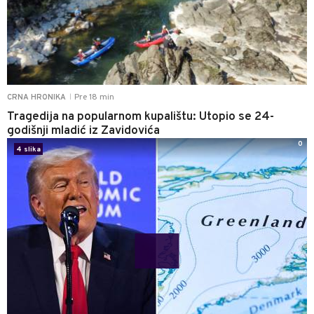
Pre 18 min
CRNA HRONIKA
|
Tragedija na popularnom kupalištu: Utopio se 24-
godišnji mladić iz Zavidovića
0
4 slika