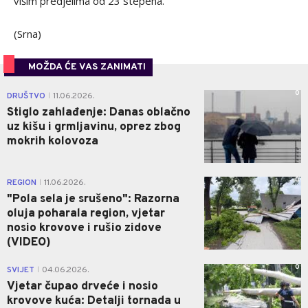
višim predjelima od 23 stepena.
(Srna)
MOŽDA ĆE VAS ZANIMATI
0
DRUŠTVO
11.06.2026.
|
Stiglo zahlađenje: Danas oblačno
uz kišu i grmljavinu, oprez zbog
mokrih kolovoza
0
REGION
11.06.2026.
|
"Pola sela je srušeno": Razorna
oluja poharala region, vjetar
nosio krovove i rušio zidove
(VIDEO)
0
SVIJET
04.06.2026.
|
Vjetar čupao drveće i nosio
krovove kuća: Detalji tornada u