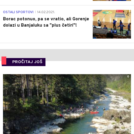
3
OSTALI SPORTOVI
14.02.2021.
|
Borac potonuo, pa se vratio, ali Gorenje
dolazi u Banjaluku sa "plus četiri"!
PROČITAJ JOŠ
0