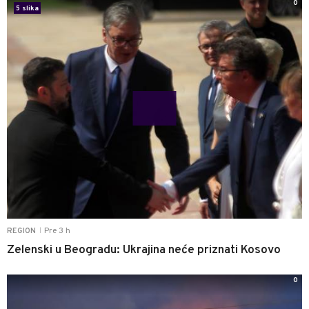
0
5 slika
Pre 3 h
REGION
|
Zelenski u Beogradu: Ukrajina neće priznati Kosovo
0