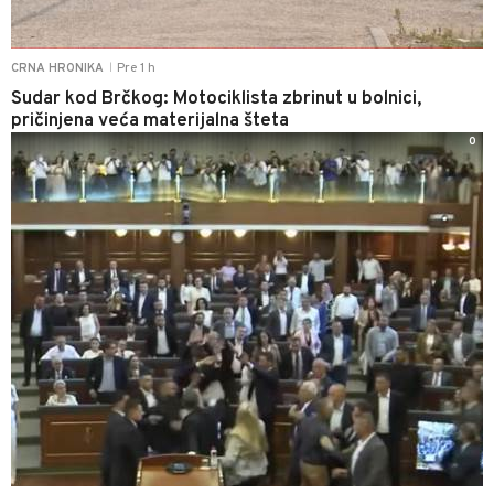
Pre 1 h
CRNA HRONIKA
|
Sudar kod Brčkog: Motociklista zbrinut u bolnici,
pričinjena veća materijalna šteta
0