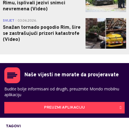
Rimu, isplivali jezivi snimci
nevremena (Video)
0
SVIJET
03.06.2026.
|
Snažan tornado pogodio Rim, šire
se zastrašujući prizori katastrofe
(Video)
Naše vijesti ne morate da provjeravate
Budite bolje informisani od drugih, preuzmite Mondo mobilnu
aplikaciju
PREUZMI APLIKACIJU
TAGOVI