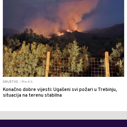
Pre 4 h
DRUŠTVO
|
Konačno dobre vijesti: Ugašeni svi požari u Trebinju,
situacija na terenu stabilna