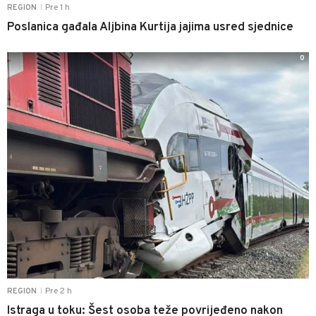
Pre 1 h
REGION
|
Poslanica gađala Aljbina Kurtija jajima usred sjednice
0
Pre 2 h
REGION
|
Istraga u toku: Šest osoba teže povrijeđeno nakon