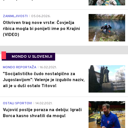
0
ZANIMLJIVOSTI
05.06.2026.
|
Otkriven trag nove vrste: Čovječja
ribica mogla bi ponijeti ime po Krajini
(VIDEO)
MONDO U SLOVENIJI
4
MONDO REPORTAŽA
16.02.2021.
|
"Socijalističko čudo nostalgično za
Jugoslavijom": Velenje je izgubilo naziv,
ali je u duši ostalo Titovo!
1
OSTALI SPORTOVI
14.02.2021.
|
Vujović poslije poraza na debiju: Igrači
Borca kasno shvatili da mogu!