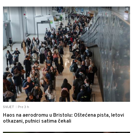
0
Pre 3 h
SVIJET
|
Haos na aerodromu u Bristolu: Oštećena pista, letovi
otkazani, putnici satima čekali