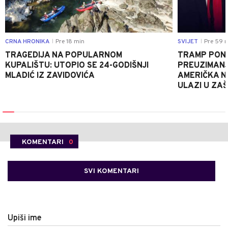
CRNA HRONIKA
Pre 18 min
SVIJET
Pre 59 
|
|
TRAGEDIJA NA POPULARNOM
TRAMP PONO
KUPALIŠTU: UTOPIO SE 24-GODIŠNJI
PREUZIMAN
MLADIĆ IZ ZAVIDOVIĆA
AMERIČKA N
ULAZI U ZA
KOMENTARI
0
SVI KOMENTARI
Upiši ime