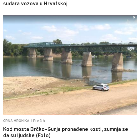
sudara vozova u Hrvatskoj
0
Pre 3 h
CRNA HRONIKA
|
Kod mosta Brčko–Gunja pronađene kosti, sumnja se
da su ljudske (Foto)