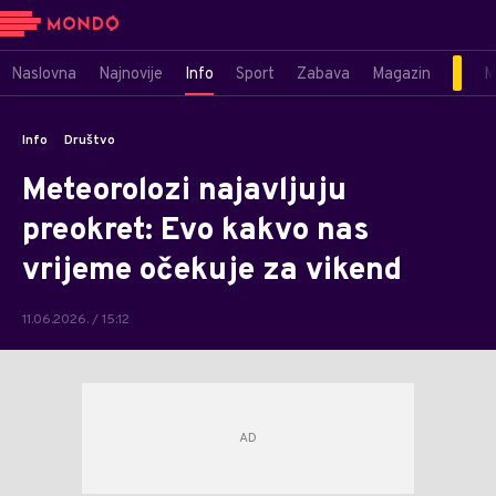
Naslovna
Najnovije
Info
Sport
Zabava
Magazin
M
Info
Društvo
Meteorolozi najavljuju
preokret: Evo kakvo nas
vrijeme očekuje za vikend
11.06.2026. / 15:12