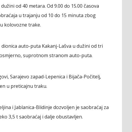
dužini od 40 metara. Od 9.00 do 15.00 časova
braćaja u trajanju od 10 do 15 minuta zbog
nju kolovozne trake.
 dionica auto-puta Kakanj-Lašva u dužini od tri
dvosmjerno, suprotnom stranom auto-puta.
vi, Sarajevo zapad-Lepenica i Bijača-Počitelj,
n u preticajnu traku.
jina i Jablanica-Blidinje dozvoljen je saobraćaj za
eko 3,5 t saobraćaj i dalje obustavljen.