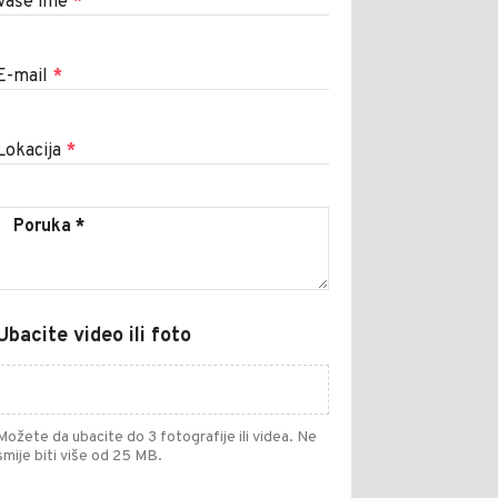
Vaše ime
*
E-mail
*
Lokacija
*
Ubacite video ili foto
Možete da ubacite do 3 fotografije ili videa. Ne
smije biti više od 25 MB.