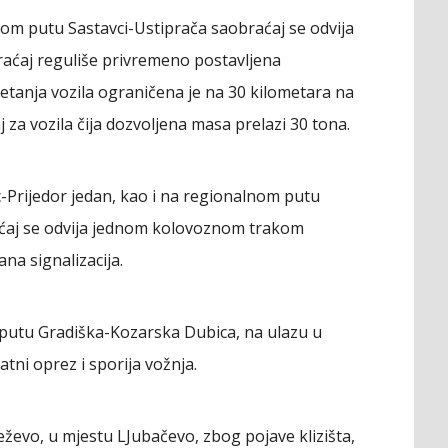
m putu Sastavci-Ustiprača saobraćaj se odvija
ćaj reguliše privremeno postavljena
retanja vozila ograničena je na 30 kilometara na
za vozila čija dozvoljena masa prelazi 30 tona.
-Prijedor jedan, kao i na regionalnom putu
aćaj se odvija jednom kolovoznom trakom
na signalizacija.
m putu Gradiška-Kozarska Dubica, na ulazu u
tni oprez i sporija vožnja.
evo, u mjestu LJubačevo, zbog pojave klizišta,