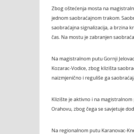
Zbog oštećenja mosta na magistralno
jednom saobraćajnom trakom. Saobra
saobraćajna signalizacija, a brzina k
čas. Na mostu je zabranjen saobraćaj 
Na magistralnom putu Gornji Jelovac
Kozarac-Vodice, zbog klizišta saobr
naizmjenično i reguliše ga saobraćaja
Klizište je aktivno i na magistralno
Orahovu, zbog čega se savjetuje doda
Na regionalnom putu Karanovac-Knež