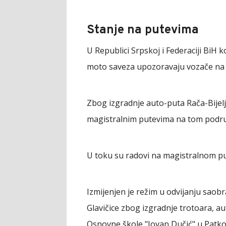
Stanje na putevima
U Republici Srpskoj i Federaciji BiH k
moto saveza upozoravaju vozače na
Zbog izgradnje auto-puta Rača-Bijelj
magistralnim putevima na tom podru
U toku su radovi na magistralnom put
Izmijenjen je režim u odvijanju saobr
Glavičice zbog izgradnje trotoara, au
Osnovne škole "Jovan Dučić" u Patko