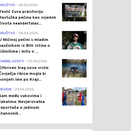
0
DRUŠTVO
28.06.2026.
|
Teslić čuva praistoriju:
Rastuška pećina kao svjedok
života neandertalac...
0
DRUŠTVO
06.06.2026.
|
U Mićinoj pećini s mladim
naučnikom iz BiH: Istina o
šišmišima i mitu o ...
0
ZANIMLJIVOSTI
05.06.2026.
|
Otkriven trag nove vrste:
Čovječja ribica mogla bi
ponijeti ime po Kraji...
0
REGION
29.05.2026.
|
Sam među vukovima i
šakalima: Nevjerovatna
reportaža o jedinom
stanovnik...