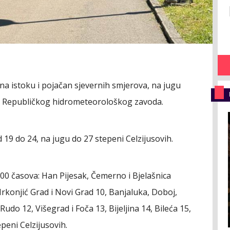
 na istoku i pojačan sjevernih smjerova, na jugu
iz Republičkog hidrometeorološkog zavoda.
19 do 24, na jugu do 27 stepeni Celzijusovih.
0 časova: Han Pijesak, Čemerno i Bjelašnica
Mrkonjić Grad i Novi Grad 10, Banjaluka, Doboj,
 Rudo 12, Višegrad i Foča 13, Bijeljina 14, Bileća 15,
peni Celzijusovih.