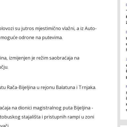
olovozi su jutros mjestimično vlažni, a iz Auto-
 moguće odrone na putevima.
ina, izmijenjen je režim saobraćaja na
čju.
u Rača-Bijeljina u rejonu Balatuna i Trnjaka.
aćaja na dionici magistralnog puta Bijeljina -
tobuskog stajališta i pristupnih rampi u zoni
vači.