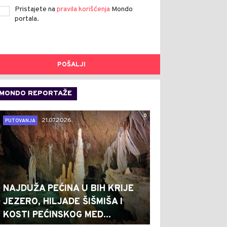
Pristajete na
pravila korišćenja
Mondo
portala.
POŠALJI
MONDO REPORTAŽE
0
21.07.2026.
PUTOVANJA
NAJDUŽA PEĆINA U BIH KRIJE
JEZERO, HILJADE ŠIŠMIŠA I
KOSTI PEĆINSKOG MED...