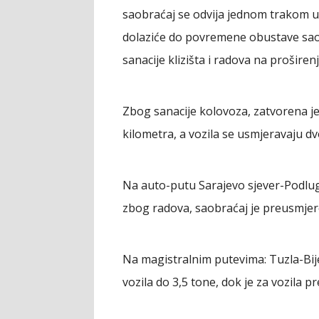
saobraćaj se odvija jednom trakom u 
dolaziće do povremene obustave sao
sanacije klizišta i radova na prošire
Zbog sanacije kolovoza, zatvorena je
kilometra, a vozila se usmjeravaju 
Na auto-putu Sarajevo sjever-Podlugo
zbog radova, saobraćaj je preusmjere
Na magistralnim putevima: Tuzla-Bijel
vozila do 3,5 tone, dok je za vozila pr