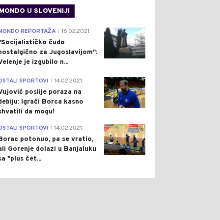
MONDO U SLOVENIJI
4
MONDO REPORTAŽA
16.02.2021.
|
"Socijalističko čudo
nostalgično za Jugoslavijom":
Velenje je izgubilo n...
1
OSTALI SPORTOVI
14.02.2021.
|
Vujović poslije poraza na
debiju: Igrači Borca kasno
shvatili da mogu!
3
OSTALI SPORTOVI
14.02.2021.
|
Borac potonuo, pa se vratio,
ali Gorenje dolazi u Banjaluku
sa "plus čet...