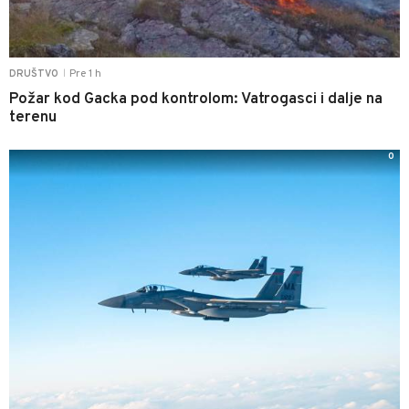
Pre 1 h
DRUŠTVO
|
Požar kod Gacka pod kontrolom: Vatrogasci i dalje na
terenu
0