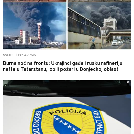
Pre 42 min
SVIJET
|
Burna noć na frontu: Ukrajinci gađali rusku rafineriju
nafte u Tatarstanu, izbili požari u Donjeckoj oblasti
0