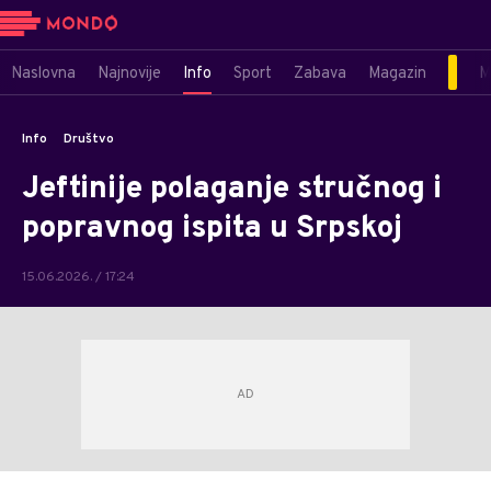
Naslovna
Najnovije
Info
Sport
Zabava
Magazin
M
Info
Društvo
Jeftinije polaganje stručnog i
popravnog ispita u Srpskoj
15.06.2026. / 17:24