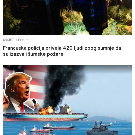
Pre 1 h
SVIJET
|
Francuska policija privela 420 ljudi zbog sumnje da
su izazvali šumske požare
1