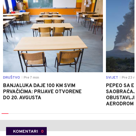
DRUŠTVO
Pre 7 min
SVIJET
Pre 23 m
|
|
BANJALUKA DAJE 100 KM SVIM
PEPEO SA E
PRVAČIĆIMA: PRIJAVE OTVORENE
SAOBRAĆAJ N
DO 20. AVGUSTA
OBUSTAVLJE
AERODROM U
KOMENTARI
0