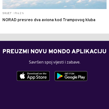
Pre 2 h
SVIJET
|
NORAD presreo dva aviona kod Trampovog kluba
PREUZMI NOVU MONDO APLIKACIJU
Savršen spoj vijesti i zabave.