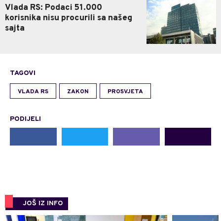
Vlada RS: Podaci 51.000
korisnika nisu procurili sa našeg
sajta
TAGOVI
VLADA RS
ZAKON
PROSVJETA
PODIJELI
JOŠ IZ INFO
0