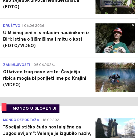
kao svjedok života neandertalaca
(FOTO)
0
DRUŠTVO
06.06.2026.
|
U Mićinoj pećini s mladim naučnikom iz
BiH: Istina o šišmišima i mitu o kosi
(FOTO/VIDEO)
0
ZANIMLJIVOSTI
05.06.2026.
|
Otkriven trag nove vrste: Čovječja
ribica mogla bi ponijeti ime po Krajini
(VIDEO)
MONDO U SLOVENIJI
4
MONDO REPORTAŽA
16.02.2021.
|
"Socijalističko čudo nostalgično za
Jugoslavijom": Velenje je izgubilo naziv,