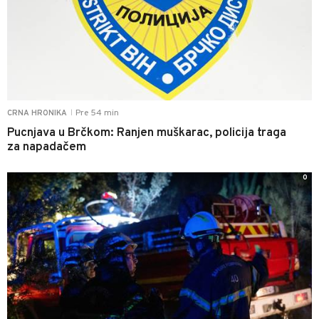
Pre 54 min
CRNA HRONIKA
|
Pucnjava u Brčkom: Ranjen muškarac, policija traga
za napadačem
0