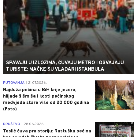
SPAVAJU U IZLOZIMA, ČUVAJU METRO I OSVAJAJU
TURISTE: MAČKE SU VLADARI ISTANBULA
0
PUTOVANJA
21.07.2026.
|
Najduža pećina u BiH krije jezero,
hiljade šišmiša i kosti pećinskog
medvjeda stare više od 20.000 godina
(Foto)
0
DRUŠTVO
28.06.2026.
|
Teslić čuva praistoriju: Rastuška pećina