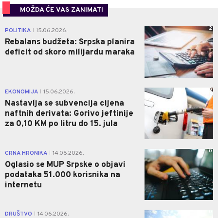
MOŽDA ĆE VAS ZANIMATI
2
POLITIKA
15.06.2026.
|
Rebalans budžeta: Srpska planira
deficit od skoro milijardu maraka
0
EKONOMIJA
15.06.2026.
|
Nastavlja se subvencija cijena
naftnih derivata: Gorivo jeftinije
za 0,10 KM po litru do 15. jula
0
CRNA HRONIKA
14.06.2026.
|
Oglasio se MUP Srpske o objavi
podataka 51.000 korisnika na
internetu
0
DRUŠTVO
14.06.2026.
|