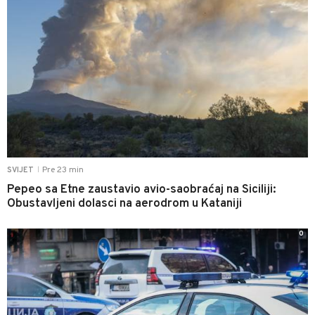
Pre 23 min
SVIJET
|
Pepeo sa Etne zaustavio avio-saobraćaj na Siciliji:
Obustavljeni dolasci na aerodrom u Kataniji
0