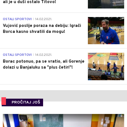
ali je u duši ostalo Titovo!
1
OSTALI SPORTOVI
14.02.2021.
|
Vujović poslije poraza na debiju: Igrači
Borca kasno shvatili da mogu!
3
OSTALI SPORTOVI
14.02.2021.
|
Borac potonuo, pa se vratio, ali Gorenje
dolazi u Banjaluku sa "plus četiri"!
PROČITAJ JOŠ
0