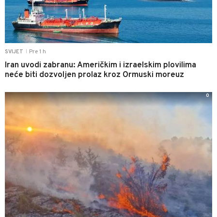
Pre 1 h
SVIJET
|
Iran uvodi zabranu: Američkim i izraelskim plovilima
neće biti dozvoljen prolaz kroz Ormuski moreuz
0