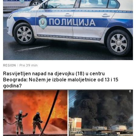
Pre 39 min
REGION
|
Rasvijetljen napad na djevojku (18) u centru
Beograda: Nožem je izbole maloljetnice od 13 i 15
godina?
0