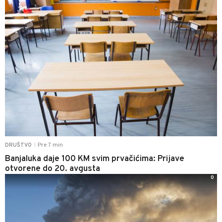
Pre 7 min
DRUŠTVO
|
Banjaluka daje 100 KM svim prvačićima: Prijave
otvorene do 20. avgusta
0